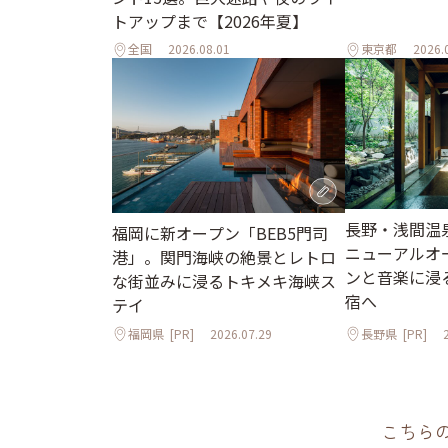
トアップまで【2026年夏】
全国
2026.08.01
東京都
2026.
長野・浅間温
福岡に新オープン「BEB5門司
ニューアルオ
港」。関門海峡の絶景とレトロ
ンと音楽に浸
な街並みに浸るトキメキ海峡ス
宿へ
テイ
福岡県
[PR]
2026.07.29
長野県
[PR]
こちら