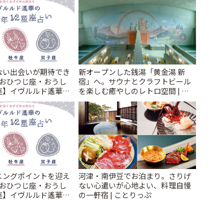
ない出会いが期待でき
新オープンした銭湯「黄金湯 新
【おひつじ座・おうし
宿」へ。サウナとクラフトビール
座】イヴルルド遙華
を楽しむ癒やしのレトロ空間 | こ
け~New Year~ | こと
とりっぷ
ニングポイントを迎え
河津・南伊豆でお泊まり。さりげ
【おひつじ座・おうし
ない心遣いが心地よい、料理自慢
座】イヴルルド遙華
の一軒宿 | ことりっぷ
運勢~Summer~ | こと