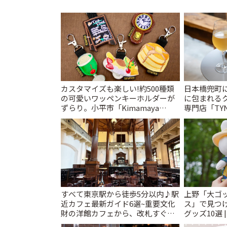
カスタマイズも楽しい!約500種類
日本橋兜町
の可愛いワッペンキーホルダーが
に包まれる
ずらり。小平市「Kimamaya
専門店「TYNK
T&K」 | ことりっぷ
とりっぷ
すべて東京駅から徒歩5分以内♪駅
上野「大ゴ
近カフェ最新ガイド6選~重要文化
ス」で見つ
財の洋館カフェから、改札すぐの
グッズ10選 
レトロ喫茶まで~ | ことりっぷ