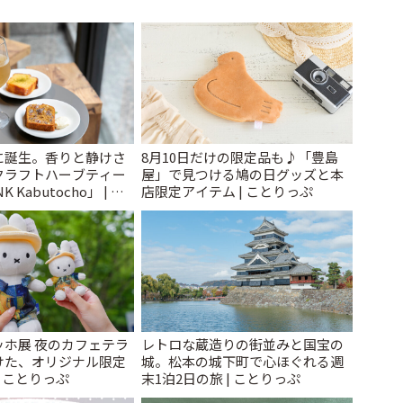
に誕生。香りと静けさ
8月10日だけの限定品も♪「豊島
クラフトハーブティー
屋」で見つける鳩の日グッズと本
 Kabutocho」 | こ
店限定アイテム | ことりっぷ
ッホ展 夜のカフェテラ
レトロな蔵造りの街並みと国宝の
けた、オリジナル限定
城。松本の城下町で心ほぐれる週
| ことりっぷ
末1泊2日の旅 | ことりっぷ