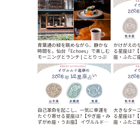
青葉通の緑を眺めながら、静かな
かけがえの
時間を。仙台「Echoes」で楽しむ
る星座は?
モーニングとランチ | ことりっぷ
座・ふたご
2026年の幕開
りっぷ
自己革命を起こし、一気に幸運を
大きなター
たぐり寄せる星座は?【やぎ座・み
る星座は?
ずがめ座・うお座】 イヴルルド遙
座・ふたご
華2026年 夏の運勢~Summer~ | こ
2026年 夏の
とりっぷ
りっぷ