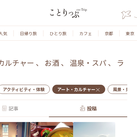
人気
日帰り旅
ひとり旅
カフェ
京都
東京
カルチャー
、
お酒
、
温泉・スパ
、
ラ
アクティビティ・体験
アート・カルチャー
風景・景色
記事
投稿