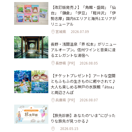
【改訂版発売♪】「角館・盛岡」「仙
台」「鎌倉」「伊豆」「軽井沢」「伊
勢志摩」国内6エリアと海外1エリアが
リニューアル
宮城県
2026.07.09
長野・浅間温泉「界 松本」がリニュー
アルオープン。信州ワインと音楽に浸
るエレガントな湯宿へ
長野県
[PR]
2026.08.05
【チケットプレゼント】アートな空間
ともふもふの生きものに癒やされて♪
大人も楽しめる神戸の水族館「átoa」
と周辺さんぽ
兵庫県
[PR]
2026.08.07
【旅先診断】あなたの“いま”にぴった
りな旅先が見つかる♪
2026.05.15