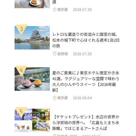
選
東京都
2026.07.30
3
レトロな蔵造りの街並みと国宝の城。
松本の城下町で心ほぐれる週末1泊2日
の旅
長野県
2026.07.28
4
夏のご褒美に♪東京ホテル限定かき氷
41選。ラグジュアリーな空間で味わう
大人のひんやりスイーツ【2026年最
新】
東京都
2026.08.04
5
【チケットプレゼント】水辺の世界か
ら浮世絵の世界へ。「広島もとまち水
族館」ではじまるアートさんぽ