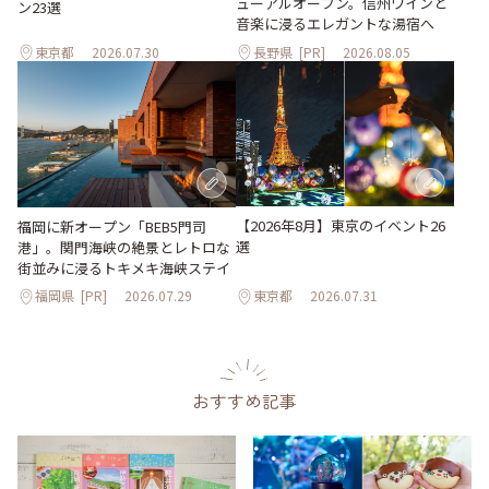
ューアルオープン。信州ワインと
ン23選
音楽に浸るエレガントな湯宿へ
東京都
2026.07.30
長野県
[PR]
2026.08.05
【2026年8月】東京のイベント26
福岡に新オープン「BEB5門司
選
港」。関門海峡の絶景とレトロな
街並みに浸るトキメキ海峡ステイ
福岡県
[PR]
2026.07.29
東京都
2026.07.31
おすすめ記事