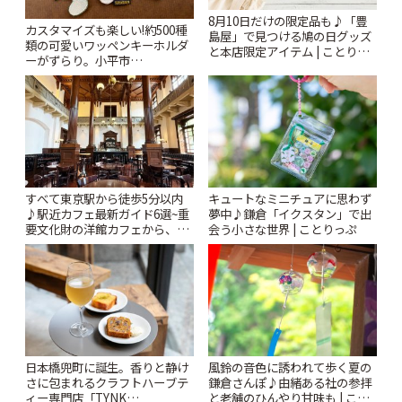
8月10日だけの限定品も♪「豊
カスタマイズも楽しい!約500種
島屋」で見つける鳩の日グッズ
類の可愛いワッペンキーホルダ
と本店限定アイテム | ことりっ
ーがずらり。小平市
ぷ
「Kimamaya T&K」 | ことりっ
ぷ
すべて東京駅から徒歩5分以内
キュートなミニチュアに思わず
♪駅近カフェ最新ガイド6選~重
夢中♪鎌倉「イクスタン」で出
要文化財の洋館カフェから、改
会う小さな世界 | ことりっぷ
札すぐのレトロ喫茶まで~ | こと
りっぷ
風鈴の音色に誘われて歩く夏の
日本橋兜町に誕生。香りと静け
鎌倉さんぽ♪由緒ある社の参拝
さに包まれるクラフトハーブテ
と老舗のひんやり甘味も | こと
ィー専門店「TYNK