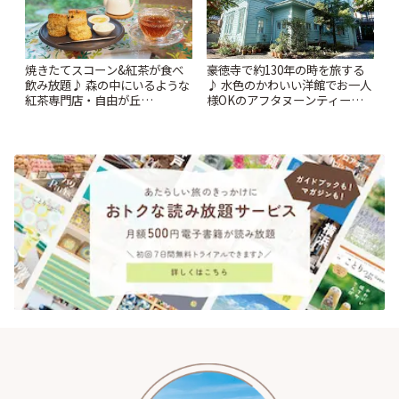
焼きたてスコーン&紅茶が食べ
豪徳寺で約130年の時を旅する
飲み放題♪ 森の中にいるような
♪ 水色のかわいい洋館でお一人
紅茶専門店・自由が丘
様OKのアフタヌーンティーを
「YOTSUBA TEA」でのんびり
「旧尾崎テオドラ邸」 | ことり
時間 | ことりっぷ
っぷ