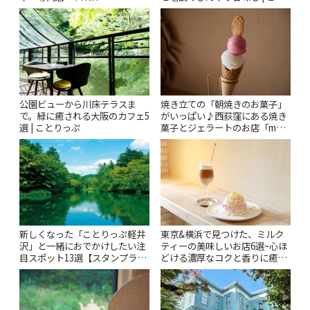
りっぷ
Kabutocho」 | ことりっぷ
公園ビューから川床テラスま
焼き立ての「朝焼きのお菓子」
で。緑に癒される大阪のカフェ5
がいっぱい♪西荻窪にある焼き
選 | ことりっぷ
菓子とジェラートのお店「mUni
(ムニ)」 | ことりっぷ
新しくなった「ことりっぷ軽井
東京&横浜で見つけた、ミルク
沢」と一緒におでかけしたい注
ティーの美味しいお店6選~心ほ
目スポット13選【スタンプラリ
どける濃厚なコクと香りに癒や
ー開催中】 | ことりっぷ
されるティータイム~ | ことりっ
ぷ