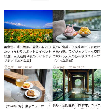
黄金色に輝く絶景。夏休みに行き
夏のご褒美に♪東京ホテル限定か
たいひまわりスポット＆イベント
き氷41選。ラグジュアリーな空間
15選。巨大迷路や夜のライトアッ
で味わう大人のひんやりスイーツ
プまで【2026年夏】
【2026年最新】
全国
2026.08.01
東京都
2026.08.04
長野・浅間温泉「界 松本」がリニ
【2026年7月】東京ニューオープ