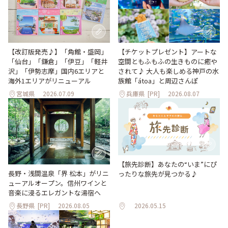
【改訂版発売♪】「角館・盛岡」
【チケットプレゼント】アートな
「仙台」「鎌倉」「伊豆」「軽井
空間ともふもふの生きものに癒や
沢」「伊勢志摩」国内6エリアと
されて♪ 大人も楽しめる神戸の水
海外1エリアがリニューアル
族館「átoa」と周辺さんぽ
宮城県
2026.07.09
兵庫県
[PR]
2026.08.07
【旅先診断】あなたの“いま”にぴ
長野・浅間温泉「界 松本」がリニ
ったりな旅先が見つかる♪
ューアルオープン。信州ワインと
音楽に浸るエレガントな湯宿へ
長野県
[PR]
2026.08.05
2026.05.15