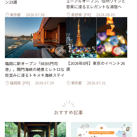
ューアルオープン。信州ワインと
ン23選
音楽に浸るエレガントな湯宿へ
東京都
2026.07.30
長野県
[PR]
2026.08.05
【2026年8月】東京のイベント26
福岡に新オープン「BEB5門司
選
港」。関門海峡の絶景とレトロな
街並みに浸るトキメキ海峡ステイ
福岡県
[PR]
2026.07.29
東京都
2026.07.31
おすすめ記事