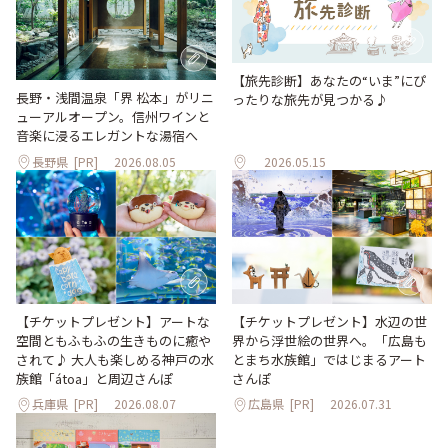
【旅先診断】あなたの“いま”にぴ
長野・浅間温泉「界 松本」がリニ
ったりな旅先が見つかる♪
ューアルオープン。信州ワインと
音楽に浸るエレガントな湯宿へ
長野県
[PR]
2026.08.05
2026.05.15
【チケットプレゼント】アートな
【チケットプレゼント】水辺の世
空間ともふもふの生きものに癒や
界から浮世絵の世界へ。「広島も
されて♪ 大人も楽しめる神戸の水
とまち水族館」ではじまるアート
族館「átoa」と周辺さんぽ
さんぽ
兵庫県
[PR]
2026.08.07
広島県
[PR]
2026.07.31