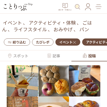
ガイド・マガジン
イベント
、
アクティビティ・体験
、
ごは
ん
、
ライフスタイル
、
おみやげ
、
パン
絞り込む
たびレポ
イベント
アクティビテ
スポット
記事
投稿