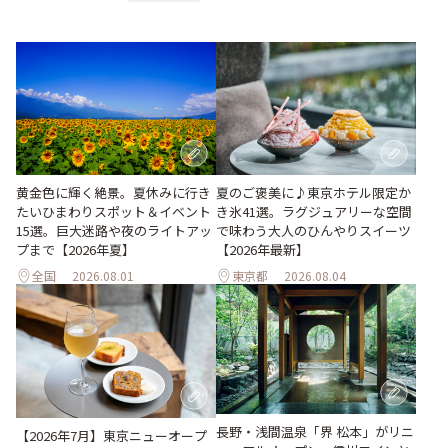
黄金色に輝く絶景。夏休みに行き
夏のご褒美に♪東京ホテル限定か
たいひまわりスポット＆イベント
き氷41選。ラグジュアリーな空間
15選。巨大迷路や夜のライトアッ
で味わう大人のひんやりスイーツ
プまで【2026年夏】
【2026年最新】
全国
2026.08.01
東京都
2026.08.04
長野・浅間温泉「界 松本」がリニ
【2026年7月】東京ニューオープ