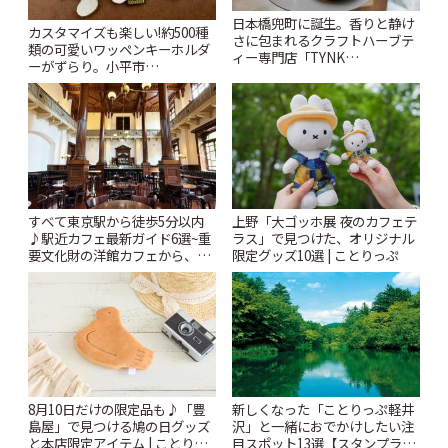
日本橋兜町に誕生。香りと静け
カスタマイズも楽しい!約500種
さに包まれるクラフトハーブテ
類の可愛いワッペンキーホルダ
ィー専門店「TYNK
ーがずらり。小平市
Kabutocho」 | ことりっぷ
「Kimamaya T&K」 | ことりっ
ぷ
すべて東京駅から徒歩5分以内
上野「大ゴッホ展 夜のカフェテ
♪駅近カフェ最新ガイド6選~重
ラス」で見つけた、オリジナル
要文化財の洋館カフェから、改
限定グッズ10選 | ことりっぷ
札すぐのレトロ喫茶まで~ | こと
りっぷ
8月10日だけの限定品も♪「豊
新しくなった「ことりっぷ軽井
島屋」で見つける鳩の日グッズ
沢」と一緒におでかけしたい注
と本店限定アイテム | ことりっ
目スポット13選【スタンプラリ