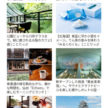
ぷ
ー開催中】 | ことりっぷ
公園ビューから川床テラスま
【北海道】青空に浮かぶ雲をイ
で。緑に癒される大阪のカフェ5
メージ。てん菜の恵みを味わう
選 | ことりっぷ
「みるくのくも」 | ことりっぷ
新オープンした銭湯「黄金湯 新
青葉通の緑を眺めながら、静か
宿」へ。サウナとクラフトビー
な時間を。仙台「Echoes」で
ルを楽しむ癒やしのレトロ空間
楽しむモーニングとランチ | こ
| ことりっぷ
とりっぷ