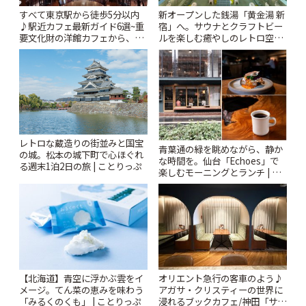
すべて東京駅から徒歩5分以内
新オープンした銭湯「黄金湯 新
♪駅近カフェ最新ガイド6選~重
宿」へ。サウナとクラフトビー
要文化財の洋館カフェから、改
ルを楽しむ癒やしのレトロ空間
札すぐのレトロ喫茶まで~ | こと
| ことりっぷ
りっぷ
レトロな蔵造りの街並みと国宝
青葉通の緑を眺めながら、静か
の城。松本の城下町で心ほぐれ
な時間を。仙台「Echoes」で
る週末1泊2日の旅 | ことりっぷ
楽しむモーニングとランチ | こ
とりっぷ
【北海道】青空に浮かぶ雲をイ
オリエント急行の客車のよう♪
メージ。てん菜の恵みを味わう
アガサ・クリスティーの世界に
「みるくのくも」 | ことりっぷ
浸れるブックカフェ/神田「サロ