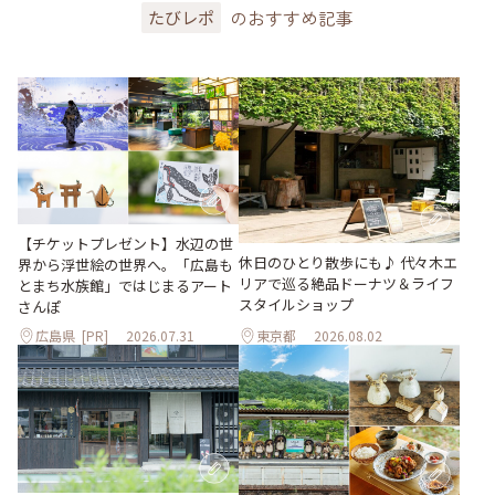
のおすすめ記事
たびレポ
【チケットプレゼント】水辺の世
休日のひとり散歩にも♪ 代々木エ
界から浮世絵の世界へ。「広島も
リアで巡る絶品ドーナツ＆ライフ
とまち水族館」ではじまるアート
スタイルショップ
さんぽ
広島県
[PR]
2026.07.31
東京都
2026.08.02