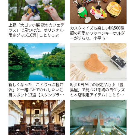
上野「大ゴッホ展 夜のカフェテ
カスタマイズも楽しい!約500種
ラス」で見つけた、オリジナル
類の可愛いワッペンキーホルダ
限定グッズ10選 | ことりっぷ
ーがずらり。小平市
「Kimamaya T&K」 | ことりっ
ぷ
新しくなった「ことりっぷ軽井
8月10日だけの限定品も♪「豊
沢」と一緒におでかけしたい注
島屋」で見つける鳩の日グッズ
目スポット13選【スタンプラリ
と本店限定アイテム | ことりっ
ー開催中】 | ことりっぷ
ぷ