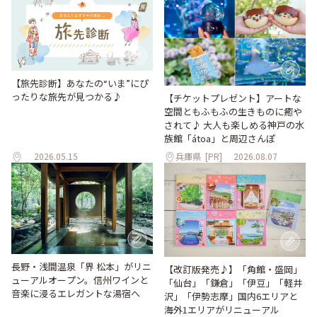
【旅先診断】あなたの“いま”にぴ
ったりな旅先が見つかる♪
【チケットプレゼント】アートな
空間ともふもふの生きものに癒や
されて♪ 大人も楽しめる神戸の水
族館「átoa」と周辺さんぽ
2026.05.15
兵庫県
[PR]
2026.08.07
長野・浅間温泉「界 松本」がリニ
【改訂版発売♪】「角館・盛岡」
ューアルオープン。信州ワインと
「仙台」「鎌倉」「伊豆」「軽井
音楽に浸るエレガントな湯宿へ
沢」「伊勢志摩」国内6エリアと
海外1エリアがリニューアル