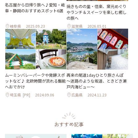
名古屋から日帰り旅へ♪愛知・岐
焼きものの里・信楽、窯元めぐり
阜・静岡のおすすめスポット6選
やランチ＆スイーツを楽しむ癒し
の旅へ
岐阜県
2025.09.23
滋賀県
2026.05.01
ムーミンバレーパークや発酵スポ
再来の尾道1dayひとり旅さんぽ
ットなど♪ 北欧時間が流れる飯能
～迷路のような坂道、ときどき瀬
へおでかけ
戸内海ビュー～
埼玉県
[PR]
2024.09.06
広島県
2024.11.23
おすすめ記事