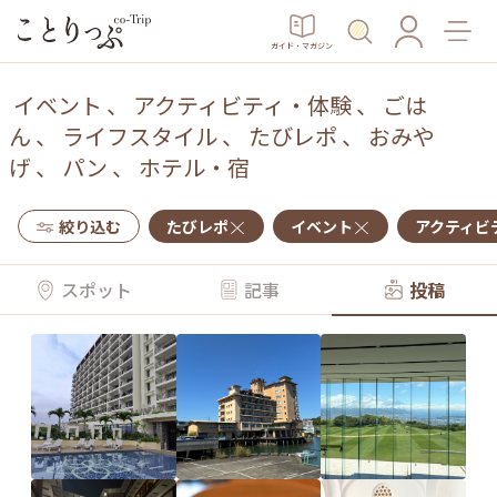
ガイド・マガジン
イベント
、
アクティビティ・体験
、
ごは
ん
、
ライフスタイル
、
たびレポ
、
おみや
げ
、
パン
、
ホテル・宿
絞り込む
たびレポ
イベント
アクティビ
スポット
記事
投稿