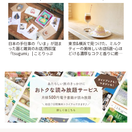
ンクリスティ」 | ことりっぷ
日本の手仕事の「いま」が詰ま
東京&横浜で見つけた、ミルク
った器と雑貨のお店/西荻窪
ティーの美味しいお店6選~心ほ
「tsugumi」 | ことりっぷ
どける濃厚なコクと香りに癒や
されるティータイム~ | ことりっ
ぷ