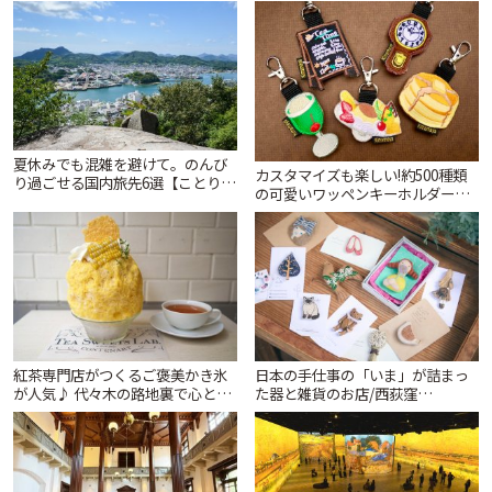
夏休みでも混雑を避けて。のんび
カスタマイズも楽しい!約500種類
り過ごせる国内旅先6選【ことりっ
の可愛いワッペンキーホルダーが
ぷ編集部おすすめ】 | ことりっぷ
ずらり。小平市「Kimamaya
T&K」 | ことりっぷ
紅茶専門店がつくるご褒美かき氷
日本の手仕事の「いま」が詰まっ
が人気♪ 代々木の路地裏で心とき
た器と雑貨のお店/西荻窪
めくひんやり時間「ティー スイー
「tsugumi」 | ことりっぷ
ツ ラボ コンテナート」 | ことりっ
ぷ