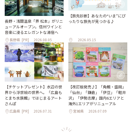
【旅先診断】あなたの“いま”にぴ
長野・浅間温泉「界 松本」がリニ
ったりな旅先が見つかる♪
ューアルオープン。信州ワインと
音楽に浸るエレガントな湯宿へ
長野県
[PR]
2026.08.05
2026.05.15
【改訂版発売♪】「角館・盛岡」
【チケットプレゼント】水辺の世
「仙台」「鎌倉」「伊豆」「軽井
界から浮世絵の世界へ。「広島も
沢」「伊勢志摩」国内6エリアと
とまち水族館」ではじまるアート
海外1エリアがリニューアル
さんぽ
広島県
[PR]
2026.07.31
宮城県
2026.07.09