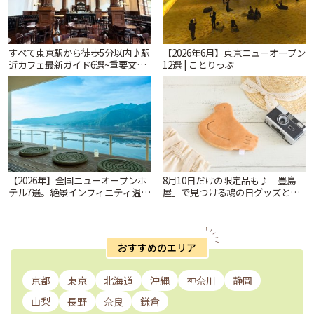
すべて東京駅から徒歩5分以内♪駅
【2026年6月】東京ニューオープン
近カフェ最新ガイド6選~重要文化
12選 | ことりっぷ
財の洋館カフェから、改札すぐの
レトロ喫茶まで~ | ことりっぷ
【2026年】全国ニューオープンホ
8月10日だけの限定品も♪「豊島
テル7選。絶景インフィニティ温泉
屋」で見つける鳩の日グッズと本
から文化財の邸宅まで | ことりっ
店限定アイテム | ことりっぷ
ぷ
おすすめのエリア
京都
東京
北海道
沖縄
神奈川
静岡
山梨
長野
奈良
鎌倉