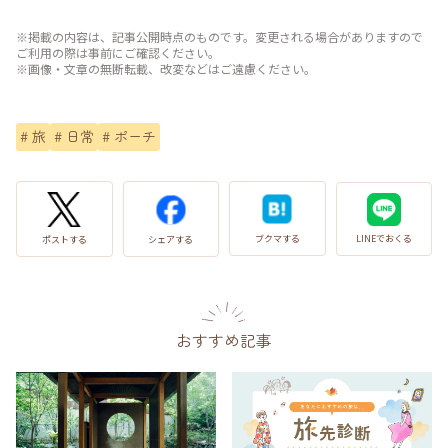
※掲載の内容は、記事公開時点のものです。変更される場合がありますので
ご利用の際は事前にご確認ください。
※画像・文章の無断転載、改変などはご遠慮ください。
#
旅
#
日常
#
ポーチ
LINEでおくる
ブクマする
ポストする
シェアする
おすすめ記事