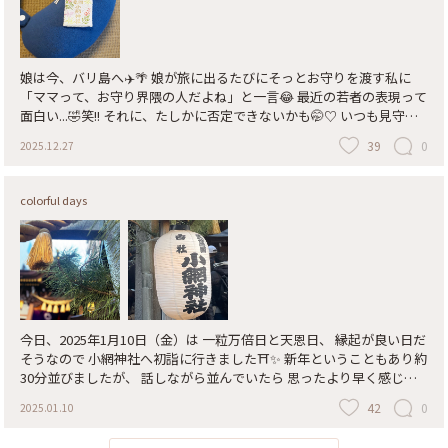
娘は今、バリ島へ✈️🌴 娘が旅に出るたびにそっとお守りを渡す私に
「ママって、お守り界隈の人だよね」と一言😂 最近の若者の表現って
面白い...🤣笑!! それに、たしかに否定できないかも🤭♡ いつも見守っ
て下さる 小網神社のお守りと一緒に 娘のネックマクラと並べてパチ
39
0
2025.12.27
リ✩⡱ 無事と笑顔を願いながら 娘を見送りました(o^^o) 先ほど、現地
で楽しそうにしている 娘からビデオ通話が🥰 旅先で素敵な思い出が
たくさんできますように✨ #お守り #開運旅 #旅のお守り #小網神社 #
colorful days
見送る母の気持ち #お守り界隈 #バリ島
今日、2025年1月10日（金）は 一粒万倍日と天恩日、 縁起が良い日だ
そうなので 小網神社へ初詣に行きました⛩️✨ 新年ということもあり約
30分並びましたが、 話しながら並んでいたら 思ったより早く感じま
した😊 御朱印や御守りなども 別の列で並んでいたので（1時間待ちと
42
0
2025.01.10
か..!） また次回のお楽しみにしました😊✨ #小網神社 #一粒万倍日 #天
恩日 #初詣 #ご利益めぐり #人形町 #東京 #2025年新春 #ベストトリッ