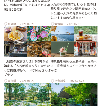
レトロな蔵造りの街並みと国宝の
大阪から2時間で行ける♪ 夏の日
城。松本の城下町で心ほぐれる週
帰り旅で行きたい関西観光スポッ
末1泊2日の旅
ト21選～人気の絶景からひとり旅
におすすめの穴場まで～
長野県
2026.07.28
滋賀県
2026.07.19
【初夏の東京さんぽ】朝5時から
海景色を眺める三浦半島・三崎へ
始まる「入谷朝顔まつり」からか
♪ 直売所＆スイーツ食べ歩きさ
っぱ橋道具街へ。下町1dayさんぽ
んぽ
プラン
東京都
2026.06.27
神奈川県
2026.06.25