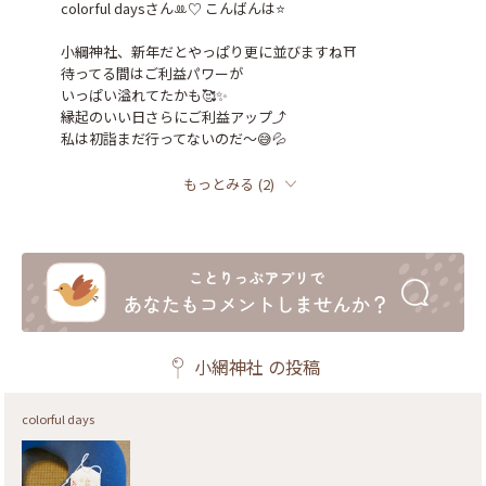
colorful daysさんꔛ‬♡‪ こんばんは⭐️

小綱神社、新年だとやっぱり更に並びますね⛩️

待ってる間はご利益パワーが

いっぱい溢れてたかも🥰✨

縁起のいい日さらにご利益アップ⤴️

私は初詣まだ行ってないのだ〜😅💦
もっとみる
(
2
)
小網神社
の投稿
colorful days