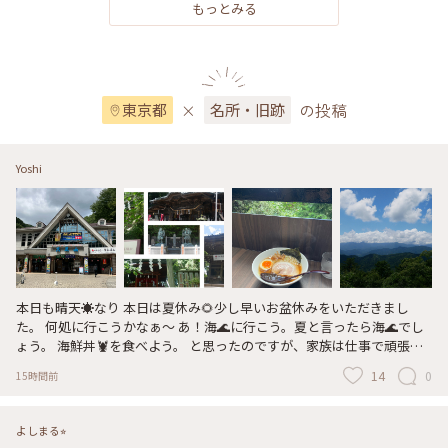
プ2024
もっとみる
×
の投稿
東京都
名所・旧跡
Yoshi
本日も晴天☀️なり 本日は夏休み🌻少し早いお盆休みをいただきまし
た。 何処に行こうかなぁ〜 あ！海🌊に行こう。夏と言ったら海🌊でし
ょう。 海鮮丼🦞を食べよう。 と思ったのですが、家族は仕事で頑張っ
ているのに贅沢か……。 そのプランは次にしよう。 じゃ〜どうする？
14
0
15時間前
海🌊の逆は何かしら😕そうだ❗️山⛰️だ。 と言う事で⛰️「高尾山」に行っ
てまいりました🚶 予報では☁️のち雨☔だった様な気がするが。 やはり
☀️晴れ男‼️ とっても良い天気☀️の登山でした。 思ったより人出は少な
よしまる⭐︎
く、のんびりすることができました。 ラーメン🍜も美味しかった