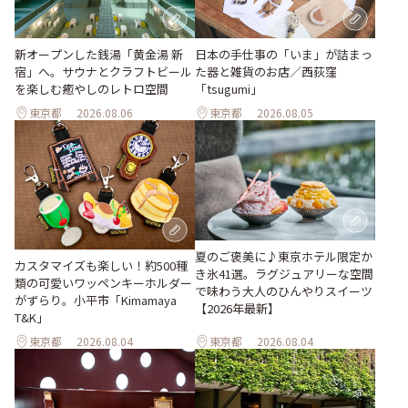
新オープンした銭湯「黄金湯 新
日本の手仕事の「いま」が詰まっ
宿」へ。サウナとクラフトビール
た器と雑貨のお店／西荻窪
を楽しむ癒やしのレトロ空間
「tsugumi」
東京都
2026.08.06
東京都
2026.08.05
夏のご褒美に♪東京ホテル限定か
カスタマイズも楽しい！約500種
き氷41選。ラグジュアリーな空間
類の可愛いワッペンキーホルダー
で味わう大人のひんやりスイーツ
がずらり。小平市「Kimamaya
【2026年最新】
T&K」
東京都
2026.08.04
東京都
2026.08.04