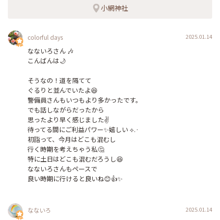
小網神社
2025.01.14
colorful days
なないろさん 🎶

こんばんは🌙

そうなの！道を隔てて

ぐるりと並んでいたよ😆

警備員さんもいつもより多かったです。

でも話しながらだったから

思ったより早く感じました✌️

待ってる間にご利益パワー︎︎✨嬉しい ⟡.·

初詣って、今月はどこも混むし

行く時期を考えちゃう私🤔

特に土日はどこも混むだろうし😆

なないろさんもペースで　

2025.01.14
なないろ