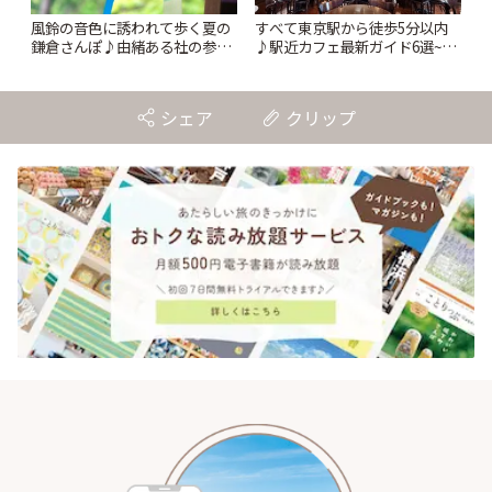
風鈴の音色に誘われて歩く夏の
すべて東京駅から徒歩5分以内
鎌倉さんぽ♪由緒ある社の参拝
♪駅近カフェ最新ガイド6選~重
と老舗のひんやり甘味も | こと
要文化財の洋館カフェから、改
りっぷ
札すぐのレトロ喫茶まで~ | こと
りっぷ
シェア
クリップ