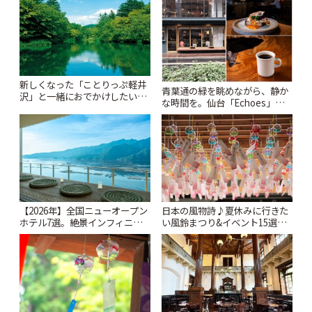
「Kimamaya T&K」 | ことりっ
とりっぷ
ぷ
新しくなった「ことりっぷ軽井
青葉通の緑を眺めながら、静か
沢」と一緒におでかけしたい注
な時間を。仙台「Echoes」で
目スポット13選【スタンプラリ
楽しむモーニングとランチ | こ
ー開催中】 | ことりっぷ
とりっぷ
【2026年】全国ニューオープン
日本の風物詩♪夏休みに行きた
ホテル7選。絶景インフィニテ
い風鈴まつり&イベント15選
ィ温泉から文化財の邸宅まで |
【2026年夏】 | ことりっぷ
ことりっぷ