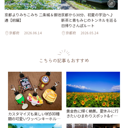
京都よりみちこみち 二条城＆御池
京都から30分、初夏の宇治へ♪
通【前編】
新茶と青もみじのトンネルを巡る
日帰りさんぽルート
京都府
2026.06.14
京都府
2026.05.24
こちらの記事もおすすめ
黄金色に輝く絶景。夏休みに行
カスタマイズも楽しい!約500種
きたいひまわりスポット&イベ
類の可愛いワッペンキーホルダ
ント15選。巨大迷路や夜のライ
ーがずらり。小平市
トアップまで【2026年夏】 | こ