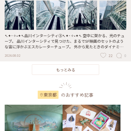
な〜！八王子ラーメン🍜はネギではなく、タマネギ🧅が入っています
ょ。苦味もなくとっても美味しいですょ😋 あ〜今年も残す4ヶ月。何か
成長出来ているかなぁ。 これからも学びを忘れずに、失敗を恐れずに
チャレンジあるのみ💪 それでは明日も天気☀️にな〜れ #ひみつの絶景 #
高尾山 #御朱印
➴✦･✧•✦➴品川インターシティ⑤➴✦･✧•✦➴ 空中に架かる、光のチュ
ーブ。 品川インターシティで見つけた、まるでSF映画のセットのよう
な宙に浮かぶエスカレーターチューブ。 外から見たときのダイナミッ
クな浮遊感と、中から見上げる幾何学的なドームの構造美… 外観全体
22
0
2026.08.02
のダイナミックな造形と内側から見上げる立体的な構造を空間丸ごと切
り取りました。 このまま宇宙基地にワープできそうです。 #品川インタ
ーシティ #建築写真 #近未来都市 #シネマティック #広角レンズ #東京散
もっとみる
歩 #ファインダー越しの私の世界
のおすすめ記事
東京都