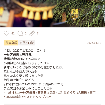
42
2
7
東京都
名所・旧跡
2025.01.10
今日、2025年1月10日（金）は

一粒万倍日と天恩日、

縁起が良い日だそうなので

小網神社へ初詣に行きました⛩️✨

新年ということもあり約30分並びましたが、

話しながら並んでいたら

思ったより早く感じました😊

御朱印や御守りなども

別の列で並んでいたので（1時間待ちとか..!）

#小網神社
#一粒万倍日
#天恩日
#初詣
#ご利益めぐり
#人形町
#東京
#2025年新春
#ベストトリップ2024