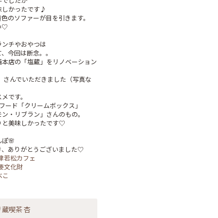
でしたが

しかったです♪

色のソファーが目を引きます。

♡

ンチやおやつは

、今回は断念。。

西本店の「塩蔵」をリノベーション
』さんでいただきました（写真な
メです。

フード「クリームボックス」

ン・リブラン」さんのもの。

と美味しかったです♡

🌸

津若松カフェ
要文化財
べこ
蔵喫茶 杏