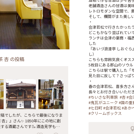
酒粕で作る甘酒は少々苦手
老舗酒造さんの甘酒は美味
レトロモダンな空間で、黄
そして、欄間がまた美しい
・

会津若松で行きたかったラ
どこもかなり並ばれていて
ランチは会津の豪商・福
した

『あいづ浪漫亭 しおぐら
し）

茶 杏
の投稿
こちらも雰囲気良くオスス
5枚目にある郡山のソウル
こちらは駅で購入した「モ
見た目に反して？さっぱり
・

春の会津若松、喜多方さんぽ
#ちいさな列車旅
#杏
#会
#鬼瓦がユニーク
#国の重
#七日町
#会津若松
#あか
#クリームボックス
々投稿でしたが、こちらで最後になりま
 杏」』さん✨ 1850年にこの地に創
する酒蔵さんです🍶 酒造見学もで
（笑） 甘酒をいただきました。 酒