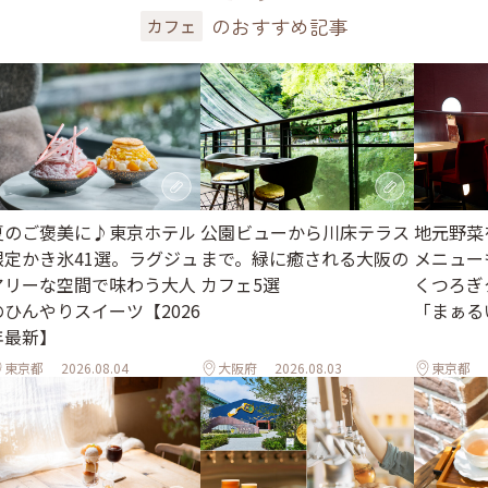
のおすすめ記事
カフェ
夏のご褒美に♪東京ホテル
公園ビューから川床テラス
地元野菜
限定かき氷41選。ラグジュ
まで。緑に癒される大阪の
メニュー
アリーな空間で味わう大人
カフェ5選
くつろぎ
のひんやりスイーツ【2026
「まぁる
年最新】
東京都
2026.08.04
大阪府
2026.08.03
東京都