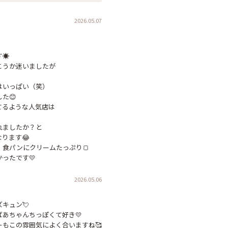
2026.05.07
️

うか迷いましたが

いっぱい（笑）

😊

るような人気店は

ましたか？と

ります😂

食パンにクリームたっぷり🍞

ったです💛
2026.05.06
キュン💘

あちゃんちっぽくて好き💛

もこの雰囲気によく合いますね🥰
