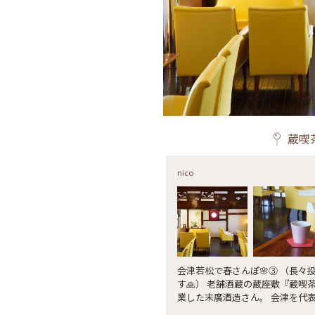
蔵喫
nico
会津若松で春さんぽ🌸③ （長
す🙏） 老舗酒蔵の蔵座敷『蔵喫茶
業した末廣酒造さん。 会津を代表
きるのですが、そちらはスルーで