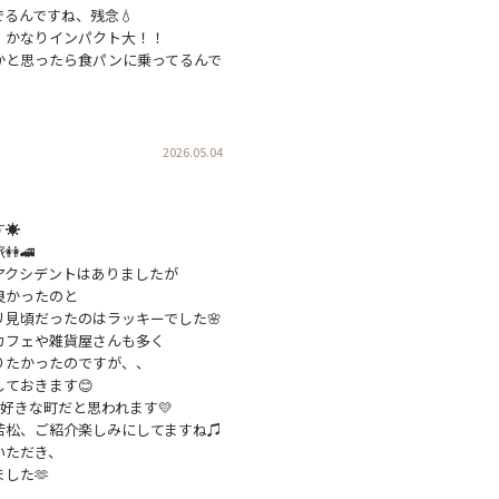
るんですね、残念💧

かなりインパクト大！！

かと思ったら食パンに乗ってるんで
2026.05.04
️

🚄

クシデントはありましたが

かったのと

見頃だったのはラッキーでした🌸

フェや雑貨屋さんも多く

たかったのですが、、

ておきます😊

もお好きな町だと思われます💛

松、ご紹介楽しみにしてますね♫

ただき、

した🫶