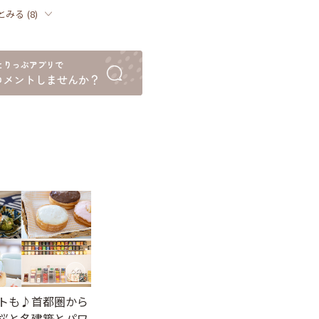
とみる
(
8
)
トも♪首都圏から
桜と名建築とパワ