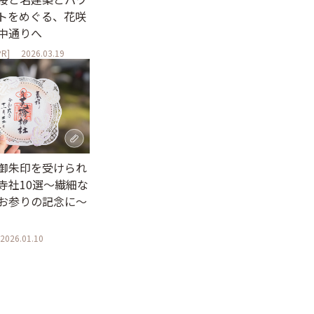
トをめぐる、花咲
中通りへ
R]
2026.03.19
御朱印を受けられ
寺社10選〜繊細な
お参りの記念に〜
2026.01.10