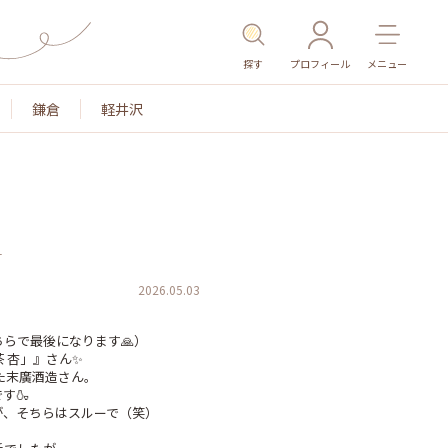
探す
プロフィール
メニュー
鎌倉
軽井沢
1
2026.05.03
らで最後になります🙏）

 杏」』さん✨

た末廣酒造さん。

🍶

、そちらはスルーで（笑）
