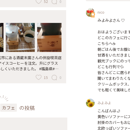
52
0
 老舗酒造さんの甘酒は美味しかった
黄色のソファーが目を引きます。 そし
nico
津若松で行きたかったランチやおやつは
は断念。。 ランチは会津の豪商・福
みよみよさん ♡

ンした 『あいづ浪漫亭 しおぐら』
） こちらも雰囲気良くオススメで
おはようございます☀
ード「クリームボックス」 こちらは
どこのカフェに行こ
さんのもの。 見た目に反して？さっ
こちらへ☕️

の会津若松、喜多方さんぽ🌸 長々と
朝ごはん後でお腹は
ざいました♡ #ちいさな列車旅 #
甘酒をいただきました
若松市にある酒蔵末廣さんの併設喫茶店
ク #国の重要文化財 #七日町 #会津
観光ブックにのって
しアイスコーヒーを注文。升にグラス
ス
どこも行列で💦

ただきました。 #福島県#会
皆さんどこに居られ
喫茶店#水出しアイスコーヒー #2019
15
0
聞いてまわりたくな
クリームボックス、
でも軽くて美味しか
みよみよ
の投稿
カフェ
こんばんは🌙

黄色いソファーにズ
肘掛のカバーもおば
北欧っぽいソファー