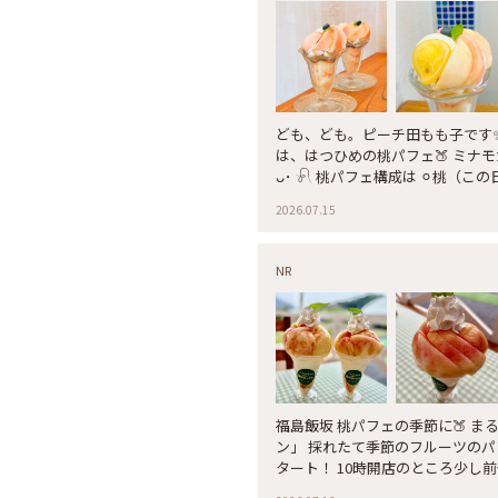
ども、ども。ピーチ田もも子です✨ 
は、はつひめの桃パフェ🍑 ミナ
ᴗ･ 𓍯 桃パフェ構成は ⚪︎桃（こ
ルクジェラート ⚪︎フローズンシ
2026.07.15
桃💓 𓍯 福島で桃パフェをいた
シュに❤︎(｡☌︎ᴗ☌︎｡) この後、
まで楽しい福島旅となりました。 𓈒 𓏸 𓐍 𓂃 𓈒
NR
𓂃◌𓈒𓐍 𓈒 #ミナモカフェ #パセ
つの絶
福島飯坂 桃パフェの季節に🍑 ま
ン」 採れたて季節のフルーツのパ
タート！ 10時開店のところ少し
の日の品種は「はつひめ」 器か