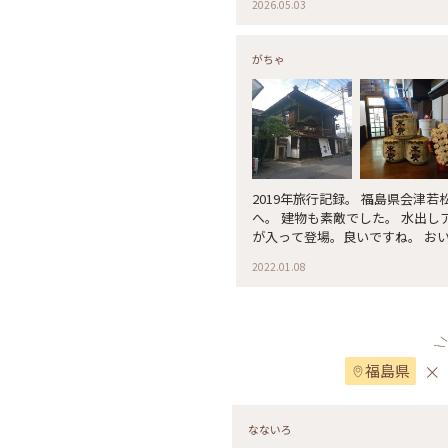
2026.05.03
粕で作る甘酒は少々苦手でしたが
です♪ レトロモダンな空間で、
て、欄間がまた美しい♡ ・ 会
がちゃ
どこもかなり並ばれていて、今回
西本店の「塩蔵」をリノベーショ
さんでいただきました（写真なし
す。 5枚目にある郡山のソウルフ
駅で購入した「モン・リブラン」
ぱりと美味しかったです♡ ・ 春
お付き合いいただき、ありがとうご
2019年旅行記録。 福島県会津
杏 #会津若松カフェ #鬼瓦がユニー
へ。 建物も素敵でした。 水出
若松 #あかべこ #クリームボック
が入って登場。良いですね。 おいしくい
津若松市 #末廣#酒蔵#蔵喫茶杏 #
2022.01.08
年
×
福島県
なないろ