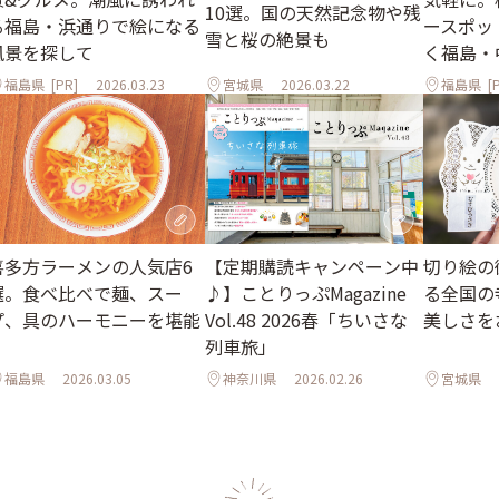
10選。国の天然記念物や残
る福島・浜通りで絵になる
ースポッ
雪と桜の絶景も
風景を探して
く福島・
福島県
[PR]
2026.03.23
宮城県
2026.03.22
福島県
[P
喜多方ラーメンの人気店6
【定期購読キャンペーン中
切り絵の
選。食べ比べで麺、スー
♪】ことりっぷMagazine
る全国の
プ、具のハーモニーを堪能
Vol.48 2026春「ちいさな
美しさを
列車旅」
福島県
2026.03.05
神奈川県
2026.02.26
宮城県