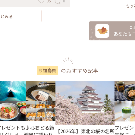
35
0
です✨ さくらんぼパフェもありまし
もっ
を買って… 食べ頃になるのが待ち遠し
の狩り #ひみつの絶景 #桃パフェ
っとみる
のおすすめ記事
福島県
プレゼントも♪心おどる絶
プレゼン
【2026年】東北の桜の名所
景&グルメ。潮風に誘われ
気軽に。