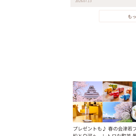
2026.07.13
で！ みずみずしくて美味しかった
た🍒 帰りは直売所でお土産に桃
いです♪ #福島 #果樹園 #くだも
も
プレゼントも♪ 春の会津若
松と白河へ。レトロな町並