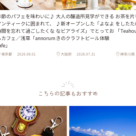
季節のパフェを味わいに♪
大人の醸造所見学ができる
お茶を片
アンティークに囲まれて、
♪新オープンした「よなよ
をしたた
時間を忘れて過ごしたくな
なビアライズ」でとってお
「Teahou
るカフェ／浅草「annorum
きのクラフトビール体験
afe」
東京都
2026.08.01
大阪府
2026.07.31
神奈川県
こちらの記事もおすすめ