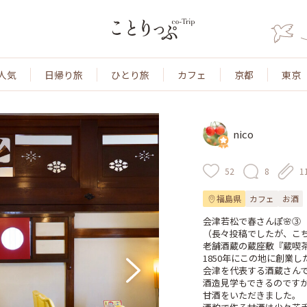
人気
日帰り旅
ひとり旅
カフェ
京都
東京
nico
52
8
1
福島県
カフェ
お酒
会津若松で春さんぽ🌸③

（長々投稿でしたが、こち
老舗酒蔵の蔵座敷『蔵喫茶
1850年にこの地に創業し
会津を代表する酒蔵さんです
酒造見学もできるのですが
甘酒をいただきました。
