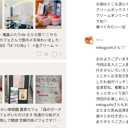
お店はどこも混んで
クリームボックス！
クリームオンリー
すね🤍

食べてみたいー😋
福島ふたりde ららら旅♡ こちら
nico
モカフェさんで旅の〆を味わいました･
の日は『はつひめ』） ⚪︎生クリーム ⚪︎ミ
mikugashiさん ♡

フォンケーキ グラス内は、ほぼ甘〜い
52
0
だきたかったので、 嬉しい旅のフィニッ
おはようございます☀
観光物産で野菜などモリモリ買い込み 最後
今回は友人と二人旅
 𓂃◌𓈒𓐍 𓈒Fin𓈒 𓏸 𓐍 𓂃 𓈒𓏸
行きからいろいろア
オ店 #カフェ #桃パフェ #はつひめ #ひみ
とにかくお天気が良
景 #福島ららら旅 #日帰り #ふたり旅
しだれ桜がバッチリ
会津若松、素敵なカ
もっとゆっくり巡り
次回のお楽しみにし
mikugashiさん
るせい果樹園 農家カフェ 「森のガーデ
またまだ見ぬ会津若
フェがいただけます 先週から桃がス
長々とお付き合いい
前倒しで開店 念願の桃パフェです♡ こ
ありがとうございま
らカットされた桃が溢れて落ちそう