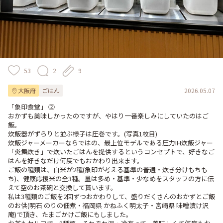
53
2
9
大阪府
ごはん
2026.05.07
「象印食堂」 ②

おかずも美味しかったのですが、やはり一番楽しみにしていたのはご
飯。

炊飯器がずらりと並ぶ様子は圧巻です。(写真1枚目)

炊飯ジャーメーカーならではの、最上位モデルである圧力IH炊飯ジャー
「炎舞炊き」で炊いたごはんを提供するというコンセプトで、好きなご
はんを好きなだけ何度でもおかわり出来ます。

ご飯の種類は、白米が2種(象印が考える基準の普通・炊き分けもちも
ち)、健康応援米の全3種。量は多め・基準・少なめをスタッフの方に伝
えて空のお茶碗と交換して貰います。

私は3種類のご飯を2回ずつおかわりして、盛りだくさんのおかずとご飯
のお供(明石 のりの佃煮・福岡県 かねふく明太子・宮崎県 味噌漬け沢
庵)で頂き、たまごかけご飯にもしました。
