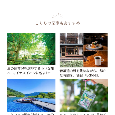
こちらの記事もおすすめ
夏の軽井沢を堪能する小さな旅
青葉通の緑を眺めながら、静か
へ~マイナスイオンに包まれな
な時間を。仙台「Echoes」で
がら名建築や美術館をめぐろう
楽しむモーニングとランチ | こ
~ | ことりっぷ
とりっぷ
ことりっぷ編集部がもう一度泊
キュートなミニチュアに思わず