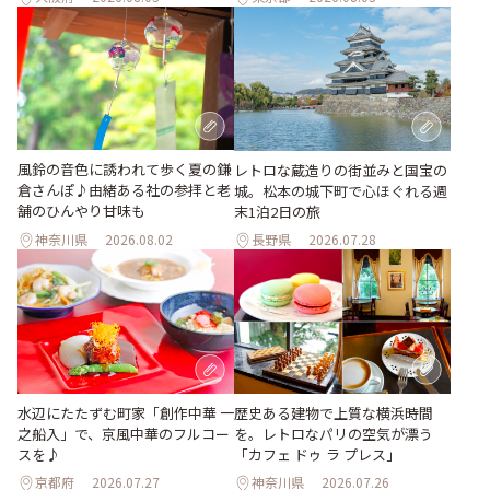
風鈴の音色に誘われて歩く夏の鎌
レトロな蔵造りの街並みと国宝の
倉さんぽ♪由緒ある社の参拝と老
城。松本の城下町で心ほぐれる週
舗のひんやり甘味も
末1泊2日の旅
神奈川県
2026.08.02
長野県
2026.07.28
水辺にたたずむ町家「創作中華 一
歴史ある建物で上質な横浜時間
之船入」で、京風中華のフルコー
を。レトロなパリの空気が漂う
スを♪
「カフェ ドゥ ラ プレス」
京都府
2026.07.27
神奈川県
2026.07.26