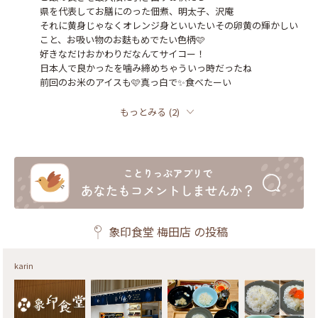
県を代表してお膳にのった佃煮、明太子、沢庵

それに黄身じゃなくオレンジ身といいたいその卵黄の輝かしい
こと、お吸い物のお麩もめでたい色柄🩷

好きなだけおかわりだなんてサイコー！

日本人で良かったを噛み締めちゃういっ時だったね

前回のお米のアイスも🩷真っ白で✨食べたーい
もっとみる
(
2
)
象印食堂 梅田店
の投稿
karin