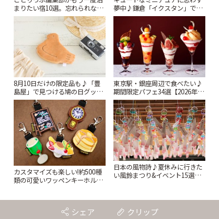
まりたい宿10選。忘れられない
夢中♪鎌倉「イクスタン」で出
絶景や温泉、名建築まで | こと
会う小さな世界 | ことりっぷ
りっぷ
8月10日だけの限定品も♪「豊
東京駅・銀座周辺で食べたい♪
島屋」で見つける鳩の日グッズ
期間限定パフェ34選【2026年8
と本店限定アイテム | ことりっ
月~10月】 | ことりっぷ
ぷ
日本の風物詩♪夏休みに行きた
カスタマイズも楽しい!約500種
い風鈴まつり&イベント15選
類の可愛いワッペンキーホルダ
【2026年夏】 | ことりっぷ
ーがずらり。小平市
「Kimamaya T&K」 | ことりっ
ぷ
シェア
クリップ