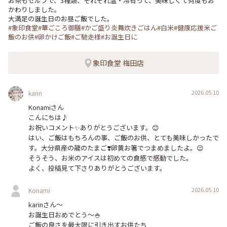
お茶もセルフで、3種類、それぞれ温・冷有って、美味しくて何度もお
かわりしました。

#象印食堂#華ごころ御膳#かご盛り炎舞炊きごはん#白米#健康応援米ご
飯のお供#卵かけご飯#ご馳走様#お誕生日に
象印食堂 梅田店
2026.05.10
karin
Konamiさん

こんにちは♪

お祝いコメント✨ありがとうございます。😊

はい、ご飯はもちろんの事、ご飯のお供、とても美味しかったで
す。大分県産の龍のたまご❣️卵黄お箸でつまめましたよ。😉

そうそう、お米のアイスは初めての食感で感動でした。

よく、投稿見て下さりありがとうございます。
2026.05.10
Konami
karinさん〜

お誕生日おめでとう〜🍚

ご飯の良さを最大限に引き出すお供たち
