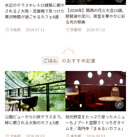
水辺のテラスやレトロ建築に癒や
【2026年】関西の花火大会10選。
される♪大阪・淀屋橋で見つけた
琵琶湖や淀川、夜空を華やかに彩
贅沢時間が過ごせるカフェ6選
る光の祭典
大阪府
2026.07.11
京都府
2026.07.10
のおすすめ記事
ごはん
地元野菜をたっぷり使ったメニュ
公園ビューから川床テラスまで。
ーも♪アート空間でくつろぎタイ
緑に癒される大阪のカフェ5選
ムを／高円寺「まぁるいカフェ」
大阪府
2026.08.03
東京都
2026.08.03