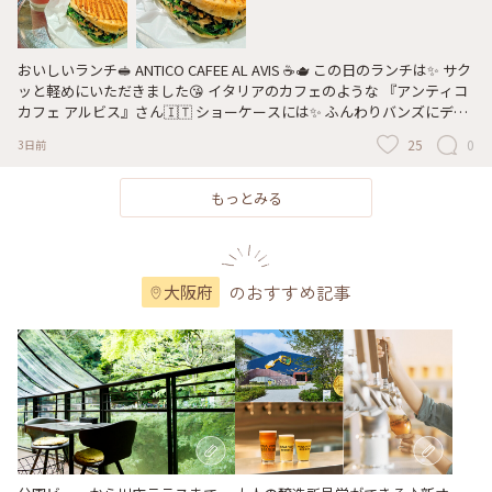
ノベーゼ#エッグハンバーグプレート#私の街のカフェ#私のことりっぷ
旅
おいしいランチ🥪 ANTICO CAFEE AL AVIS ☕🫖 この日のランチは✨ サク
ッと軽めにいただきました😘 イタリアのカフェのような 『アンティコ
カフェ アルビス』さん🇮🇹 ショーケースには✨ ふんわりバンズにデリ
等がサンドされ いつも５〜６種類は美味しそうに積まれています🥪 注
25
0
3日前
文するとグリラーでこんがり焼いてくれ🍳 カリッとしたパニーニの完
成です🤗💕 この日はほうれん草🌿４種きのこ🍄‍🟫ベーコン🥓が入った
“スピナッチ”をいただきました🎶 ほうれん草がたっぷりで栄養満点💪
もっとみる
きのこの旨みとベーコンの塩っぱさで とっても美味しかったです🥰 も
う一ついけたかな😁 #大阪#梅田#カフェ#バール#イタリアンカフェ#バ
リスタ#アンティコカフェアルビス#ディアモール大阪店#パニーニ
のおすすめ記事
大阪府