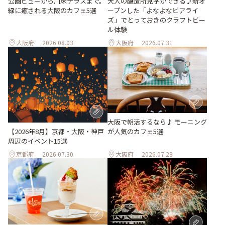
大人の醸造所見学ができる♪新オ
公園ビューから川床テラスまで。
ープンした「よなよなビアライ
緑に癒される大阪のカフェ5選
ズ」でとっておきのクラフトビー
ル体験
大阪府
2026.08.03
大阪府
2026.07.31
大阪で朝活するなら♪ モーニング
【2026年8月】京都・大阪・神戸
が人気のカフェ5選
周辺のイベント15選
京都府
2026.07.30
大阪府
2026.07.28