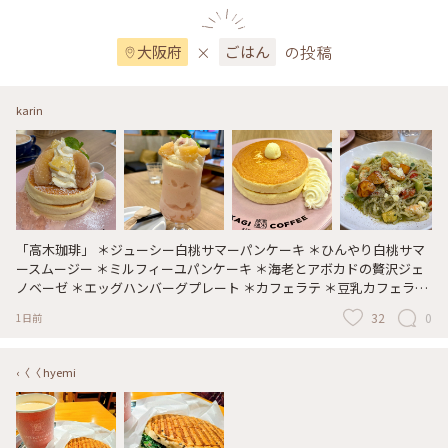
お休みの日だったので、 「おいしいごはんが、ここにある。」をコン
セプトに、常設のごはんレストランとして、高級炊飯ジャー「炎舞炊
×
の投稿
き」で炊き上げたごはんと、「和」をテーマにした家庭料理を提供す
大阪府
ごはん
る「象印食堂」さんをリクエストして、娘に予約して貰いました。 全
国3店舗目として、大阪・梅田のBREEZE BREEZE（ブリーゼブリー
ゼ）5階に今年2月にオープンして大人気です。 人気のお品の中から、
karin
ひとつひとつ厳選した華やかで贅沢な逸品を彩り豊かな食器に盛り付
けたかご盛りは見た目も豪華で、どれから食べようかとワクワクしな
がら頂きました。 デザートのお米のアイスはお米のようにほんのりと
甘いアイスで、シャリっとした軽い食感にお米の粒々がアクセントに
なっていました。ごますり器ですりごまをかけて頂くと、香ばしいき
な粉アイスのようなお味も楽しめます。 #象印食堂#華ごころ御膳#か
ご盛り炎舞炊きごはん#大分県産 龍のたまご#全国各地 ごはんのお供3
「高木珈琲」 ＊ジューシー白桃サマーパンケーキ ＊ひんやり白桃サマ
種#手毬麩と湯葉のお吸い物#デザート ～お米アイス#お誕生日に
ースムージー ＊ミルフィーユパンケーキ ＊海老とアボカドの贅沢ジェ
ノベーゼ ＊エッグハンバーグプレート ＊カフェラテ ＊豆乳カフェラテ
＊アーモンドミルクカフェラテ 友達と待ち合わせて、季節限定の桃の
32
0
1日前
スイーツを食べようと、「高木珈琲」さんへ。 結局、早めの夜ご飯も
食べようと、私は海老とアボカドの贅沢ジェノベーゼのパスタ、友達は
ハンバーグのプレートを食べました。 ドリンクの種類も沢山有って、2
‹〈〈 hyemi
杯目は半額になるのでおかわりもお願いしました。 しっかり食べて話
して、楽しい時間を過ごしました。 #高木珈琲#白桃で夏を味わう#季節
限定 白桃メニュー#ジューシー白桃サマーパンケーキ#ひんやり白桃サ
マースムージー#ミルフィーユパンケーキ#海老とアボカドの贅沢ジェ