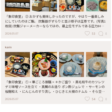
「象印食堂」 ② おかずも美味しかったのですが、やはり一番楽しみ
にしていたのはご飯。 炊飯器がずらりと並ぶ様子は圧巻です。(写真1
枚目) 炊飯ジャーメーカーならではの、最上位モデルである圧力IH炊
飯ジャー「炎舞炊き」で炊いたごはんを提供するというコンセプト
53
0
2026.05.07
で、好きなごはんを好きなだけ何度でもおかわり出来ます。 ご飯の種
類は、白米が2種(象印が考える基準の普通・炊き分けもちもち)、健康
応援米の全3種。量は多め・基準・少なめをスタッフの方に伝えて空
karin
のお茶碗と交換して貰います。 私は3種類のご飯を2回ずつおかわりし
て、盛りだくさんのおかずとご飯のお供(明石 のりの佃煮・福岡県 か
ねふく明太子・宮崎県 味噌漬け沢庵)で頂き、たまごかけご飯にもし
ました。 お茶もセルフで、3種類、それぞれ温・冷有って、美味しく
て何度もおかわりしました。 大満足の誕生日のお昼ご飯でした。 #象
印食堂#華ごころ御膳#かご盛り炎舞炊きごはん#白米#健康応援米ご飯
のお供#卵かけご飯#ご馳走様#お誕生日に
「象印食堂」 ① < 華ごころ御膳 > ＊かご盛り ・黒毛和牛のカツレツ
デミ味噌ソース仕立て ・真鯛のお造り ポン酢ジュレで ・サーモンの
桜麹和え ・にんじんのすり流し ・ひじきと大根のナムル ・そら豆と
ポテトのスパイシーマヨ 桜のごまとうふ 塩昆布のせ ・桜えびとスナ
54
0
2026.05.07
ップエンドウの中華風おこげ ・蒸し鶏のチアシードザクロ酢のせ ＊
炎舞炊きごはん ＊大分県産 龍のたまご ＊全国各地 ごはんのお供3種
＊手毬麩と湯葉のお吸い物 ＊デザート ～お米アイス 今年の誕生日は