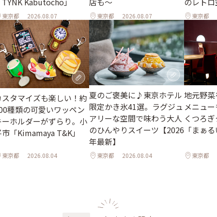
TYNK Kabutocho」
店も～
のレトロ
東京都
2026.08.07
東京都
2026.08.07
東京都
夏のご褒美に♪東京ホテル
地元野菜
カスタマイズも楽しい！約
限定かき氷41選。ラグジュ
メニュー
500種類の可愛いワッペン
アリーな空間で味わう大人
くつろぎ
キーホルダーがずらり。小
のひんやりスイーツ【2026
「まぁる
市「Kimamaya T&K」
年最新】
東京都
2026.08.04
東京都
2026.08.04
東京都