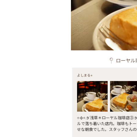
ローヤル
よしまる⭐︎
༓࿇༓.𖠚ᐝ浅草＊ローヤル珈琲店③.
ルで落ち着いた店内。珈琲もトー
せな朝食でした。スタッフさんの
のよいお店です。 #浅草#老舗#