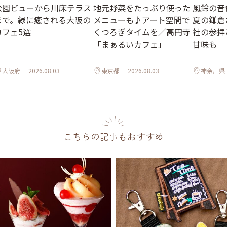
公園ビューから川床テラス
地元野菜をたっぷり使った
風鈴の音
まで。緑に癒される大阪の
メニューも♪アート空間で
夏の鎌倉
カフェ5選
くつろぎタイムを／高円寺
社の参拝
「まぁるいカフェ」
甘味も
大阪府
2026.08.03
東京都
2026.08.03
神奈川県
こちらの記事もおすすめ