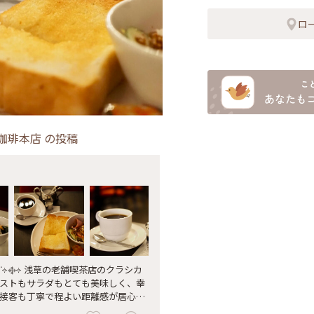
ロ
珈琲本店
の投稿
𖠚ᐝ༓࿇༓ 浅草の老舗喫茶店のクラシカ
ストもサラダもとても美味しく、幸
接客も丁寧で程よい距離感が居心地
喫茶店#ローヤル珈琲店#モーニング#ペ