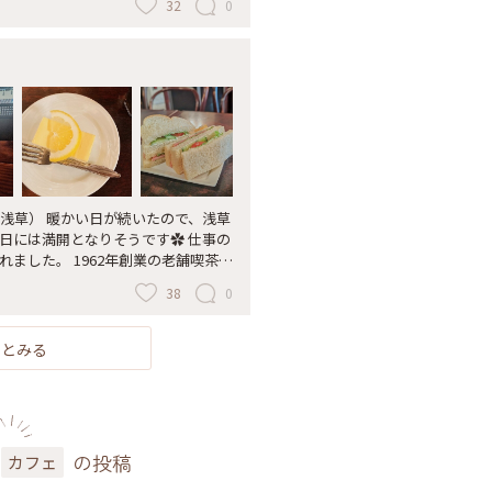
32
0
たので、浅草
は満開となりそうです✿ 仕事の
ました。 1962年創業の老舗喫茶店
に、レトロで重厚な内装に虜になりそ
38
0
います。 さらさらとした質感の赤い
 今回はお昼時に伺ったので、ミック
した。素朴な味わい！ なお、こ
っとみる
月頃からしばらく休業するそうで
とりっぷ旅 #レトロ旅
の投稿
カフェ