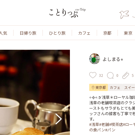
人気
日帰り旅
ひとり旅
カフェ
京都
東京
よしまる⭐︎
32
0
5
東京都
カフェ
スイー
༓࿇༓.𖠚ᐝ浅草＊ローヤル珈琲店
浅草の老舗喫茶店のクラ
ーストもサラダもとても
ッフさんの接客も丁寧で
#浅草#老舗#喫茶店#ロ
の食パン#パン