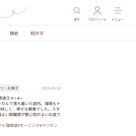
探す
プロフィール
メニュー
鎌倉
軽井沢
ツ・お菓子
2026.05.10
③.𖠚ᐝ༓࿇༓

シカルで落ち着いた店内。珈琲もト
美味しく、幸せな朝食でした。スタ
程よい距離感が居心地のよいお店で
ーヤル珈琲店#モーニング#ペリカン