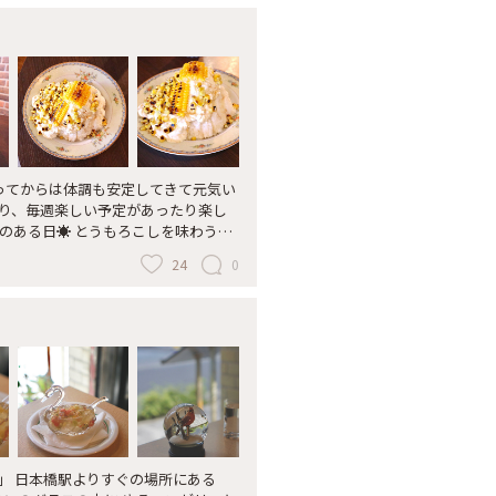
月に入ってからは体調も安定してきて元気い
たり、毎週楽しい予定があったり楽し
月のある日☀️ とうもろこしを味わう、
 : 予定ではブランチであるラーメ
24
0
ーツの予定でしたが、諸事情でスイー
(笑) お昼前かお昼にはラーメンの予
とキウイしか食べてこなかった私…
んて😂 お腹の赤ちゃんにごめんね
iriya plus cafe @ カスタム倉庫さん
た😋 ワンドリンク付きで¥1,800 一
可とのことだったので、本当は一人で
ていただきました🍧 : かき氷の構
ろこしクリーム 𖤐ホイップクリーム 𖤐
 でした💡 かき氷はスノーパウダーマ
TUS」 日本橋駅よりすぐの場所にある
いて、びっくりするくらいふわふわ&