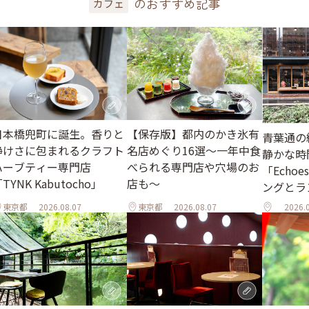
のおすすめ記事
カフェ
日本橋兜町に誕生。香りと
【保存版】都内のかき氷有
青葉通の
静けさに包まれるクラフト
名店めぐり16選～一年中食
静かな時
ハーブティー専門店
べられる専門店や穴場のお
「Echo
TYNK Kabutocho」
店も～
ングとラ
東京都
2026.08.07
東京都
2026.08.07
2026.