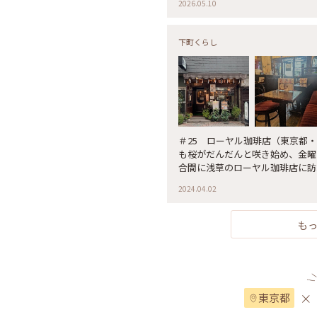
2026.05.10
リカンの食パン#パン
下町くらし
＃25 ローヤル珈琲店（東京都・浅草） 暖かい日が続い
も桜がだんだんと咲き始め、金曜日に
合間に浅草のローヤル珈琲店に訪れ
です。 数年前に初めて訪れた際
2024.04.02
れ以来ちょこちょこと足を運んで
ベロアのソファがとても可愛い☻
スサンドとチーズケーキをいただきま
も
ちらの珈琲店はビル工事のため6
す… 【DATA】 ローヤル珈琲店 東京都台東区浅草1-39-7 open 8:00〜
18:30 #東京下町散歩 #私のこ
×
東京都