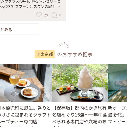
スワンのグラスの中に ゆる〜いゼリーと
もろこしが思っていた以上にトッピング
っぷり？ スプーンはスワンの尾！ ・
です😆 甘くもあり、塩っぱさもあ
で素敵なフルーツゼリーでした。 ・
🥄 ずっと食べていても全然飽きが
29
0
ーヒーロータス#coffeeLotus #日
いました✨ このかき氷も来年あったら
#フルーツゼリー#スワン
つもは開店してすぐに入ってモーニングで
満席でしばらく待ちました。 途中で店
っとみる
に気付いて、椅子を用意してくださっ
を過ぎるとお客様も減り、12時頃には
ランチ前の落ち着いた時間に利用する
6.7.19 Sun. : #ひみつの絶景 #カフ
のおすすめ記事
東京都
氷 #とうもろこし #とうもろこしスイー
プできるお味 #とうもろこしたっぷりで
日本橋兜町に誕生。香りと
【保存版】都内のかき氷有
新オープ
静けさに包まれるクラフト
名店めぐり16選～一年中食
湯 新宿
ハーブティー専門店
べられる専門店や穴場のお
フトビー