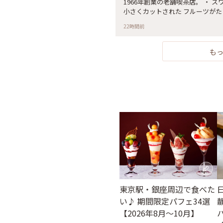
1966年創業の老舗喫茶店。 ・ 
さらさらでした❄️ そして、とう
小さくカットされた フルーツがた
されていてめちゃくちゃ嬉しかった
美味しさはもちろんのこと 涼しげ
ってどんどんスプーンが進みました
22時間前
純喫茶での #ひみつの絶景 でした #コ
こないお味で、また食べたいと思
本橋#三越前#純喫茶#老舗喫茶店 
またいただきたいな〜😌 : い
利用するお店☕️ 10時頃着いたら
も
員のお姉さんがマタニティマーク
てとても嬉しかったです☺️ 11時
私たちだけになっていました。 
のもありだなと思いました😊 : 📷:202
ェ #カフェ巡り #スイーツ #かき
ツ #甘い #塩っぱい #無限ルー
嬉しい #また食べたい #とうもろこしな1日 #milkのミルキーな毎日 #田
原町 #浅草 #東京
東京駅・銀座周辺で食べた
い♪ 期間限定パフェ34選
【2026年8月～10月】