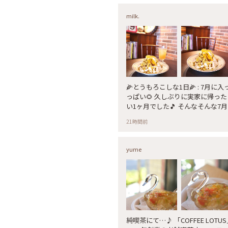
milk.
🌽とうもろこしな1日🌽 : 7
っぱい🌻 久しぶりに実家に帰っ
い1ヶ月でした🎵 そんなそんな7
とうもろこしな1日を過ごしました
21時間前
ンをいただき、夕方カフェでスイ
ツを先にいただくことになりました
定だったので、家では野菜スープ
yume
まさか、朝ごはんがかき氷になるな
🙇‍♂️と思いながらいただきました🍧 : 
の 🌽コーンのかき氷 をいただきまし
人ワンドリンクオーダーでシェア
全部食べたかったけれど、シェアさせ
成は… 𖤐とうもろこし 𖤐とうも
メイプルシロップ 𖤐玄米フレーク
純喫茶にて…♪ 「COFFEE LO
シンという特殊な機械で作られて