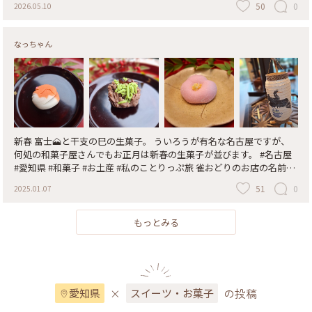
50
0
2026.05.10
なっちゃん
新春 富士🗻と干支の巳の生菓子。 ういろうが有名な名古屋ですが、
何処の和菓子屋さんでもお正月は新春の生菓子が並びます。 #名古屋
#愛知県 #和菓子 #お土産 #私のことりっぷ旅 雀おどりのお店の名前か
ら鳥🐦の絵を… 鵜飼いの絵からの岐阜提灯と鵜飼いの陶壁画。
51
0
2025.01.07
もっとみる
×
の投稿
愛知県
スイーツ・お菓子