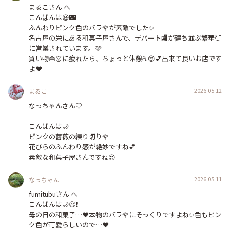
まるこさん へ

こんばんは😃🌃

ふんわりピンク色のバラ🌹が素敵でした✨

名古屋の栄にある和菓子屋さんで、デパート🏬が建ち並ぶ繁華街
に営業されています。🩷

買い物👜👗に疲れたら、ちょっと休憩☕😌💕出来て良いお店です
よ❤️
2026.05.12
まるこ
なっちゃんさん♡

こんばんは🌙

ピンクの薔薇の練り切り🌹

花びらのふんわり感が絶妙ですね💕

素敵な和菓子屋さんですね😍
2026.05.11
なっちゃん
fumitubuさん へ

こんばんは🌙😃❗

母の日の和菓子…❤️本物のバラ🌹にそっくりですよね✨色もピン
ク色が可愛らしいので…❤️
