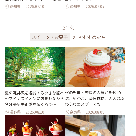
愛知県
2026.07.10
愛知県
2026.07.07
のおすすめ記事
スイーツ・お菓子
氷の聖地・奈良の人気かき氷19
夏の軽井沢を堪能する小さな旅へ
選。紅茶氷、奈良食材、大人のふ
～マイナスイオンに包まれながら
わふわエスプーマも
名建築や美術館をめぐろう～
長野県
2026.08.10
奈良県
2026.08.09