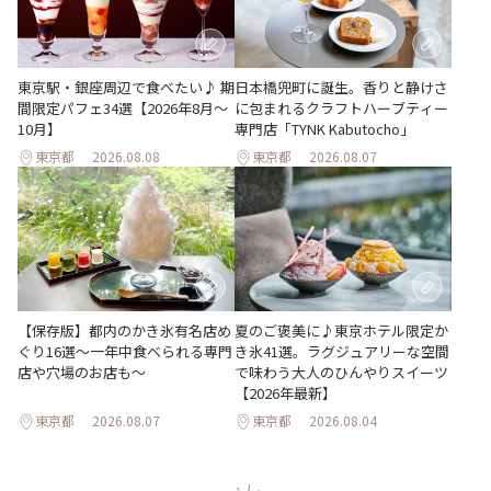
東京駅・銀座周辺で食べたい♪ 期
日本橋兜町に誕生。香りと静けさ
間限定パフェ34選【2026年8月～
に包まれるクラフトハーブティー
10月】
専門店「TYNK Kabutocho」
東京都
2026.08.08
東京都
2026.08.07
【保存版】都内のかき氷有名店め
夏のご褒美に♪東京ホテル限定か
ぐり16選～一年中食べられる専門
き氷41選。ラグジュアリーな空間
店や穴場のお店も～
で味わう大人のひんやりスイーツ
【2026年最新】
東京都
2026.08.07
東京都
2026.08.04