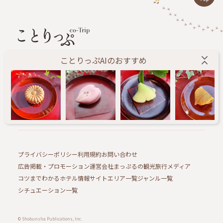
ことりっぷAIのおすすめ
旅する人に小さなしあわせをお届けします。
ことりっぷ編集部が、あたらしい旅のきっかけになる
情報を毎日配信するWEBメディアです。
プライバシーポリシー
利用規約
お問い合わせ
広告掲載・プロモーション
運営会社
まっぷるの観光旅行メディア
コツまでわかるホテル情報サイト
エリア一覧
ジャンル一覧
シチュエーション一覧
© Shobunsha Publications, Inc.