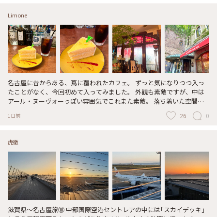
Limone
名古屋に昔からある、蔦に覆われたカフェ。 ずっと気になりつつ入っ
たことがなく、今回初めて入ってみました。 外観も素敵ですが、中は
アール・ヌーヴォーっぽい雰囲気でこれまた素敵。 落ち着いた空間で
レモンのショートケーキと水出しアイスコーヒーをいただいて、クール
26
0
1日前
ダウンできました。 #名古屋 #矢場町 #カフェ #クラシカル #ショートケ
ーキ #コーヒー #おやつ #ティータイム
虎徹
滋賀県～名古屋旅⑩ 中部国際空港セントレアの中には｢スカイデッキ｣