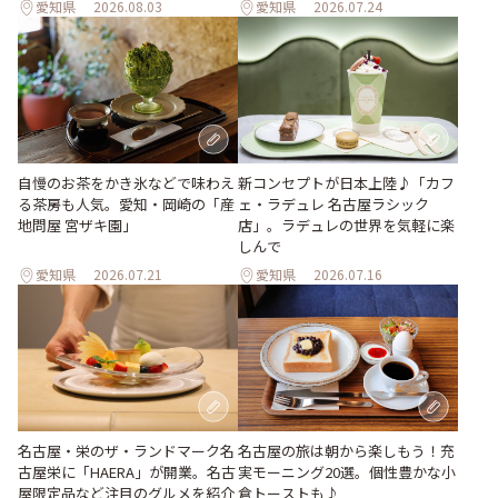
愛知県
2026.08.03
愛知県
2026.07.24
新コンセプトが日本上陸♪「カフ
自慢のお茶をかき氷などで味わえ
ェ・ラデュレ 名古屋ラシック
る茶房も人気。愛知・岡崎の「産
店」。ラデュレの世界を気軽に楽
地問屋 宮ザキ園」
しんで
愛知県
2026.07.21
愛知県
2026.07.16
名古屋・栄のザ・ランドマーク名
名古屋の旅は朝から楽しもう！充
古屋栄に「HAERA」が開業。名古
実モーニング20選。個性豊かな小
屋限定品など注目のグルメを紹介
倉トーストも♪