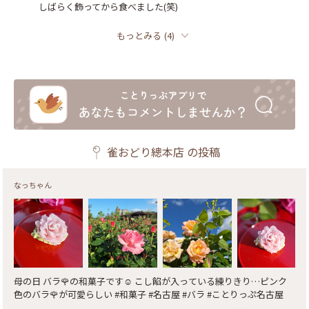
しばらく飾ってから食べました(笑)
もっとみる
(
4
)
雀おどり總本店
の投稿
なっちゃん
母の日 バラ🌹の和菓子です☺️ こし餡が入っている練りきり…ピンク
色のバラ🌹が可愛らしい #和菓子 #名古屋 #バラ #ことりっぷ名古屋