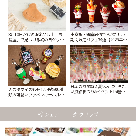
8月10日だけの限定品も♪「豊
東京駅・銀座周辺で食べたい♪
島屋」で見つける鳩の日グッズ
期間限定パフェ34選【2026年8
と本店限定アイテム | ことりっ
月~10月】 | ことりっぷ
ぷ
日本の風物詩♪夏休みに行きた
カスタマイズも楽しい!約500種
い風鈴まつり&イベント15選
類の可愛いワッペンキーホルダ
【2026年夏】 | ことりっぷ
ーがずらり。小平市
「Kimamaya T&K」 | ことりっ
ぷ
シェア
クリップ