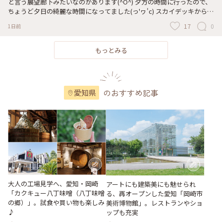
と言う展望廊下みたいなのがあります(^O^) 夕方の時間に行ったので、
ちょうど夕日の綺麗な時間になってました(っ'ヮ'c) スカイデッキから飛
行機の離発着が見えますし、海も見えるので素晴らしい観光スポットで
17
0
1日前
す(ﾉ˶>ᗜ​<˵)ﾉ 写真に撮れてませんがスカイデッキ出入口付近にはベンチ
もあるので、座って眺める事もできます(^^♪ 中部国際空港セントレア
に行ったらスカイデッキを訪れていただきたいと思います( ੭˙ᗜ˙)੭ #中
もっとみる
部国際空港 #スカイデッキ #愛知県 #ひみつの絶景 #名古屋旅 #
のおすすめ記事
愛知県
大人の工場見学へ、愛知・岡崎
アートにも建築美にも魅せられ
「カクキュー八丁味噌（八丁味噌
る、再オープンした愛知「岡崎市
の郷）」。試食や買い物も楽しみ
美術博物館」。レストランやショ
♪
ップも充実