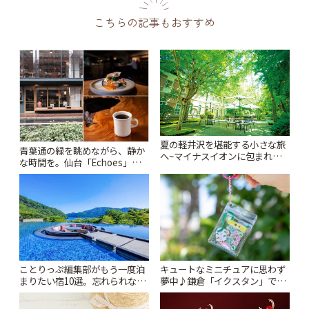
こちらの記事もおすすめ
夏の軽井沢を堪能する小さな旅
青葉通の緑を眺めながら、静か
へ~マイナスイオンに包まれな
な時間を。仙台「Echoes」で
がら名建築や美術館をめぐろう
楽しむモーニングとランチ | こ
~ | ことりっぷ
とりっぷ
ことりっぷ編集部がもう一度泊
キュートなミニチュアに思わず
まりたい宿10選。忘れられない
夢中♪鎌倉「イクスタン」で出
絶景や温泉、名建築まで | こと
会う小さな世界 | ことりっぷ
りっぷ