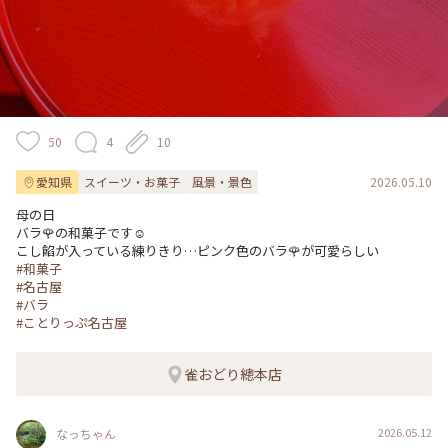
50
4
10
愛知県
スイーツ・お菓子
風景・景色
2026.05.10
母の日

バラ🌹の和菓子です☺️

#和菓子
#名古屋
#バラ
#ことりっぷ名古屋
雀おどり總本店
2026.05.12
なっちゃん