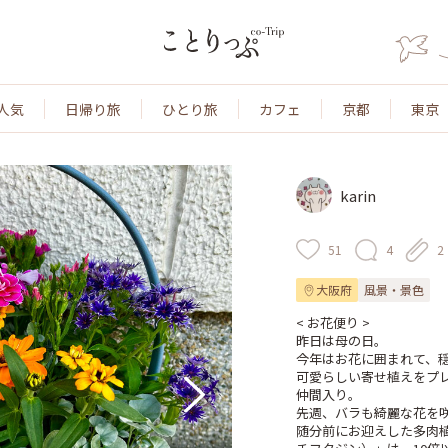
人気
日帰り旅
ひとり旅
カフェ
京都
東京
karin
51
4
2
大阪府
風景・景色
< お花便り >

昨日は母の日。

今年はお花に囲まれて、穏
可愛らしい寄せ植えをプ
仲間入り。

先週、バラも綺麗な花を咲
随分前にお迎えした多肉