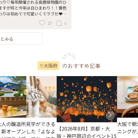
わり🤍毎年開催される長居植物園のひ
ますが何と今年は白ひまわり！！黄色
りは初めてで可愛いくてラブだ❤️ #
りウィーク
27
0
っとみる
のおすすめ記事
大阪府
大人の醸造所見学ができる
大阪で朝
【2026年8月】京都・大
♪新オープンした「よなよ
ニングが
阪・神戸周辺のイベント15