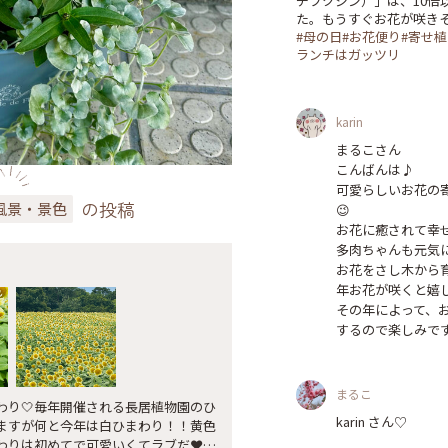
チフクジン）」は、10倍
#母の日#お花便り#寄せ植
ランチはガッツリ
karin
まるこさん

こんばんは♪

可愛らしいお花の寄
の投稿
風景・景色
😉

お花に癒されて幸せ
多肉ちゃんも元気に
お花をさし木から
年お花が咲くと嬉し
その年によって、
まるこ
わり🤍毎年開催される長居植物園のひ
karin さん♡

ますが何と今年は白ひまわり！！黄色
りは初めてで可愛いくてラブだ❤️ #