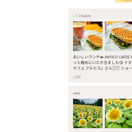
‹〈〈 hyemi
おいしいランチ🥪 ANTICO CAFEE AL AVIS ☕🫖
ッと軽めにいただきました😘 イ
カフェ アルビス』さん🇮🇹 シ
等がサンドされ いつも５〜６種類
1日前
文するとグリラーでこんがり焼いて
成です🤗💕 この日はほうれん草🌿４種きのこ🍄‍🟫ベーコン🥓が入った
“スピナッチ”をいただきました🎶
nero
きのこの旨みとベーコンの塩っぱさ
う一ついけたかな😁 #大阪#梅田#カフェ#バール#イタリアンカフェ#バ
リスタ#アンティコカフェアルビス