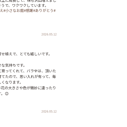
以上に成長して、株も沢山増えまし
え#小さなお庭#感謝#ありがとう#
2026.05.12
せ植えで、とても嬉しいです。

な気持ちです。

育ってくれて、バラ🌹は、頂いた
育てたので、思い入れが有って、毎
くなります。

お花の大きさや色が微妙に違ったり
2026.05.12