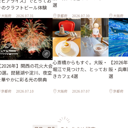
なビアライズ」でとってお
選
きのクラフトビール体験
大阪府
2026.07.31
京都府
2026.07.30
大阪府
心斎橋からもすぐ。大阪・
【2026
【2026年】関西の花火大会
堀江で見つけた、とってお
阪・兵庫
10選。琵琶湖や淀川、夜空
きカフェ4選
選
を華やかに彩る光の祭典
京都府
2026.07.10
大阪府
2026.07.07
京都府