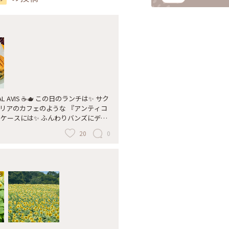
 この日のランチは✨ サク
タリアのカフェのような 『アンティコ
ョーケースには✨ ふんわりバンズにデリ
は美味しそうに積まれています🥪 注
20
0
くれ🍳 カリッとしたパニーニの完
 ほうれん草がたっぷりで栄養満点💪
で とっても美味しかったです🥰 も
#ディアモール大阪店#パニーニ