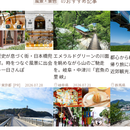
のおすすめ記事
風景・景色
歴史が息づく街・日本橋兜
エメラルドグリーンの川面
都心から
町。時をつなぐ風景に出会
を眺めながら山のご馳走
帰り旅に
う一日さんぽ
を。岐阜・中津川「岩魚の
近郊観光
里 峡」
東京都
[PR]
2026.07.28
岐阜県
2026.07.21
群馬県