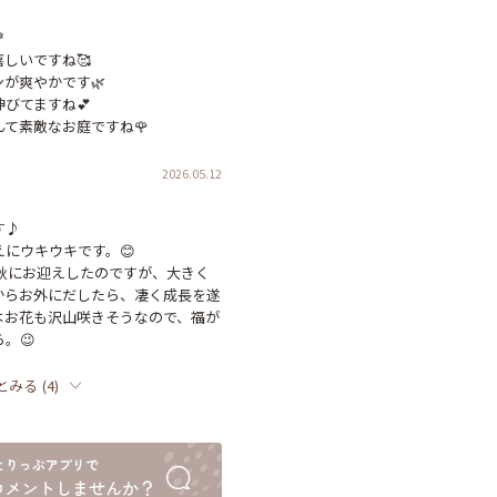


しいですね🥰

が爽やかです🌿

てますね💕︎

て素敵なお庭ですね🌹
2026.05.12
♪

にウキウキです。😊

年秋にお迎えしたのですが、大きく
からお外にだしたら、凄く成長を遂
はお花も沢山咲きそうなので、福が
。😉
とみる
(
4
)