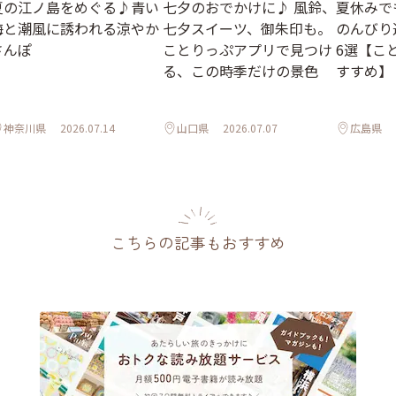
夏の江ノ島をめぐる♪青い
七夕のおでかけに♪ 風鈴、
夏休みで
海と潮風に誘われる涼やか
七夕スイーツ、御朱印も。
のんびり
さんぽ
ことりっぷアプリで見つけ
6選【こ
る、この時季だけの景色
すすめ】
神奈川県
2026.07.14
山口県
2026.07.07
広島県
こちらの記事もおすすめ