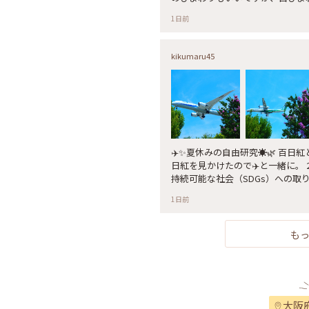
ひまわり #白ひまわり #ひまわ
1日前
kikumaru45
✈️✨夏休みの自由研究☀️🌿 百日紅と₊˚
日紅を見かけたので✈️と一緒に。 
持続可能な社会（SDGs）への取
緑」をモチーフにした爽やかなグ
1日前
捕獲し損ねます…今回も構図も何も
みつの絶景 #豊中市 #千里川土手 
#ポケモンジェット #ピカチュウジェ
も
りっぷ大阪 #天草エアラインみぞ
大阪