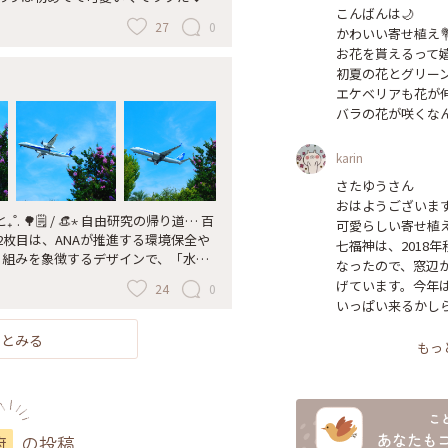
こんばんは🌙

りウィーク
27
0
かわいい寄せ植え💐
お花を貰えるって嬉
初夏の花とグリーン
エケベリアも花が伸び
バラの花が咲くなん
karin
さたゆうさん

おはようございます
. 🌳🗒️ / 👒⋆ 自由研究の帰り道… 百
可愛らしい寄せ植え
2枚目は、ANAが推進する環境保全や
七福神は、2018
り組みを象徴するデザインで、「水と
なったので、窓辺
リーンの飛行機です。 なぜかいつも
げています。今年
24
0
なくとにかく入っただけ状態😅 #ひ
いっぱい来るかしら
#伊丹空港 #大阪国際空港 #特別塗装機
ット #水鏡 #リフレクション #こと
っとみる
もっ
か号
の投稿
府