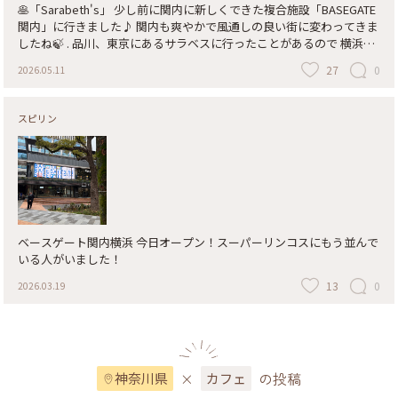
🥞「Sarabeth's」 少し前に関内に新しくできた複合施設「BASEGATE
関内」に行きました♪ 関内も爽やかで風通しの良い街に変わってきま
したね🍃 . 品川、東京にあるサラベスに行ったことがあるので 横浜に
もできて嬉しい☺️ パンケーキとフレンチトーストがハーフ&ハーフに
27
0
2026.05.11
なった シグニチャープレートをいただきました🍽️🍓 . #関内 #サラベス
#パンケーキ #フレンチトースト #BASEGATE横浜関内 #横浜カフェ
スピリン
ベースゲート関内横浜 今日オープン！スーパーリンコスにもう並んで
いる人がいました！
13
0
2026.03.19
×
の投稿
神奈川県
カフェ