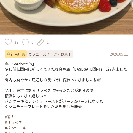
27
0
2
神奈川県
カフェ
スイーツ・お菓子
2026.05.11
🥞「Sarabeth's」

少し前に関内に新しくできた複合施設「BASEGATE関内」に行きました
♪

関内も爽やかで風通しの良い街に変わってきましたね🍃

.

品川、東京にあるサラベスに行ったことがあるので

横浜にもできて嬉しい☺️

パンケーキとフレンチトーストがハーフ&ハーフになった

シグニチャープレートをいただきました🍽️🍓

#関内
#サラベス
#パンケーキ