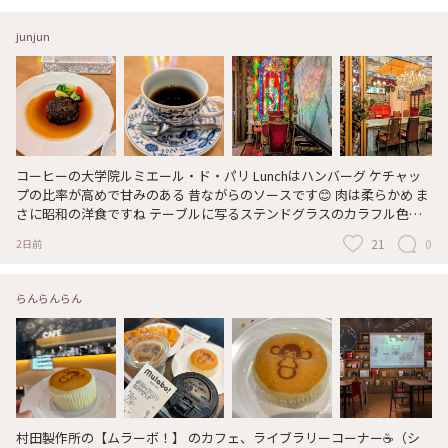
junjun
コーヒーの大学院ルミエール・ド・パリ Lunchはハンバーグ ケチャッ
プの比率が高めで甘みのある 昔ながらのソースです😊 肉は柔らかめ ま
さに昭和の洋食ですね テーブルに写るステンドグラスのカラフル色彩
にちょっと感激💕 タイミングよく⁉️ 今回も奥の特別室に案内されまし
21
0
2日前
た🤗
らんらんらん
村田製作所の【ムラーボ！】 のカフェ、ライブラリーコーナー☕️（シ