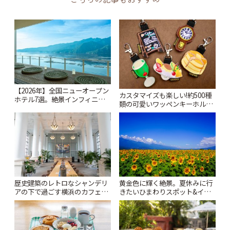
【2026年】全国ニューオープン
カスタマイズも楽しい!約500種
ホテル7選。絶景インフィニテ
類の可愛いワッペンキーホルダ
ィ温泉から文化財の邸宅まで |
ーがずらり。小平市
ことりっぷ
「Kimamaya T&K」 | ことりっ
ぷ
歴史建築のレトロなシャンデリ
黄金色に輝く絶景。夏休みに行
アの下で過ごす横浜のカフェ時
きたいひまわりスポット&イベ
間「CRAFT. 」 | ことりっぷ
ント15選。巨大迷路や夜のライ
トアップまで【2026年夏】 | こ
とりっぷ