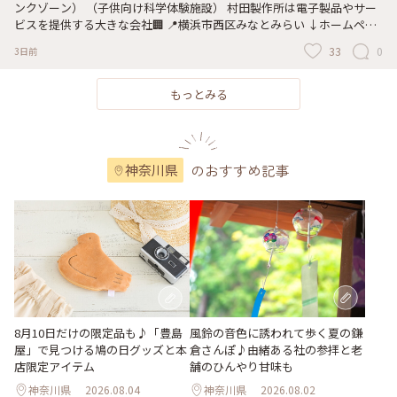
ンクゾーン） （子供向け科学体験施設） 村田製作所は電子製品やサー
ビスを提供する大きな会社🏢 📍横浜市西区みなとみらい ↓ホームペー
ジより↓ 〜ムラーボ！施設コンセプト〜 “エンジニアの卵が生まれるき
33
0
3日前
っかけの場” Mulabo! (※1)は、株式会社村田製作所が運営する子ども向
け科学体験施設です。 “目に見える科学”をテーマに電気の基本が学習
できる体験展示や、カフェ・ライブラリーではSTEAM (※2)に関する本
もっとみる
を読んで科学の楽しさに触れられます。 ムラタの事業活動と紐づいた
「科学」を通して「発見して考える」施設として、教育・文化の発展に
寄与します。 ※1 Mulabo!は、株式会社村田製作所の登録商標です。
※2 Science、Technology、Engineering、liberal Arts、Mathematics
のおすすめ記事
神奈川県
の略 カフェ☕️とライブラリーコーナーも無料で訪問🆗利用🆗❣️ちょっと
変わった雰囲気でカフェを楽しみたい方におすすめ❣️ 図書館タイプのテ
ーブル、椅子も数セットあり 親子で本を読む📕には最適スポットみた
いです♡ 何組も親子連れが利用🧑‍🧑‍🧒🧑‍🧑‍🧒‍🧒してましたよ😊 バーカ
ウンターのようなエリアもあり、アダルティーに過ごしたい方はこちら
がおススメ💜 カフェはパン2個と飲み物セットがお得🉐なようです❣️ 蒸
しパンに村田製作所の村田製作所チアリーディング部の焼き印が❣️ ホカ
ホカで良い香りに嗅覚くすぐられますよ♪ ※ムラーボ！内では、ディ
スカバリーコーナーだけ予約制です❣️※ 今どきのスマホ操作！QRコー
ドを用いて、クイズを解きます。電子製品にまつわるクイズに答えた
風鈴の音色に誘われて歩く夏の鎌
8月10日だけの限定品も♪「豊島
り、大きい画面をみながら体を動かして、ポイントをゲットするゾー
倉さんぽ♪由緒ある社の参拝と老
屋」で見つける鳩の日グッズと本
ン。夏休み、お子さんたちにおススメ❣️ #ひみつの絶景 #らんらんらん #
舗のひんやり甘味も
店限定アイテム
世界はステキな出逢いにあふれてる #オトナの遠足#オトナの社会科見
神奈川県
2026.08.04
神奈川県
2026.08.02
学#わたしの夏休み2026#ムラーボ！#村田製作所#カフェコーナー#村田