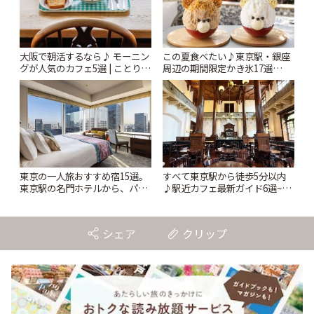
大阪で朝活するなら♪ モーニン
この夏食べたい♪東京駅・銀座
グが人気のカフェ5選 | ことりっ
周辺の期間限定かき氷17選
ぷ
【2026年7月~9月】 | ことりっ
ぷ
東京の一人旅おすすめ宿15選。
すべて東京駅から徒歩5分以内
東京駅の名門ホテルから、パリ
♪駅近カフェ最新ガイド6選~重
のアパルトマンのような銀座の
要文化財の洋館カフェから、改
スモールホテルまで | ことりっ
札すぐのレトロ喫茶まで~ | こと
ぷ
りっぷ
シェア
クリップ