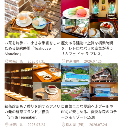
製作所チアリーディング部
お茶を片手に、小さな手紙をした
歴史ある建物で上質な横浜時間
ためる鎌倉時間「Teahouse
を。レトロなパリの空気が漂う
AlonAlne」
「カフェ ドゥ ラ プレス」
神奈川県
2026.07.31
神奈川県
2026.07.26
紅茶診断も♪香りを旅するアメリ
自由気ままな夏旅へ♪プールや
カ発の紅茶ブランド／横浜
BBQが楽しめる、爽快な森のコテ
「Smith Teamaker」
ージ＆リゾート15選
神奈川県
2026.07.24
栃木県
[PR]
2026.07.24