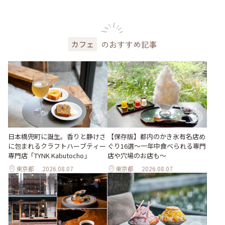
のおすすめ記事
カフェ
日本橋兜町に誕生。香りと静けさ
【保存版】都内のかき氷有名店め
に包まれるクラフトハーブティー
ぐり16選～一年中食べられる専門
専門店「TYNK Kabutocho」
店や穴場のお店も～
東京都
2026.08.07
東京都
2026.08.07