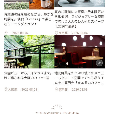
夏のご褒美に♪東京ホテル限定か
青葉通の緑を眺めながら、静かな
き氷41選。ラグジュアリーな空間
時間を。仙台「Echoes」で楽し
で味わう大人のひんやりスイーツ
むモーニングとランチ
【2026年最新】
2026.08.06
東京都
2026.08.04
地元野菜をたっぷり使ったメニュ
公園ビューから川床テラスまで。
ーも♪アート空間でくつろぎタイ
緑に癒される大阪のカフェ5選
ムを／高円寺「まぁるいカフェ」
大阪府
2026.08.03
東京都
2026.08.03
こちらの記事もおすすめ