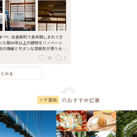
༻❁༺.. 佐倉新町で長年親しまれてき
った築60年以上の建物をリノベーシ
和の情緒とモダンな雰囲気が漂う大人
格子窓、木の温もりを感じる梁、そし
28
0
の畳スペースも。あちこちに当時の面
だけでタイムスリップしたような心地
ヒーを飲みながら、時間を忘れてのん
っとみる
佐倉ことぶき亭 #佐倉カフェ #古民
和モダン #佐倉観光 #カフェ巡り #カ
しの私の世界
のおすすめ記事
千葉県