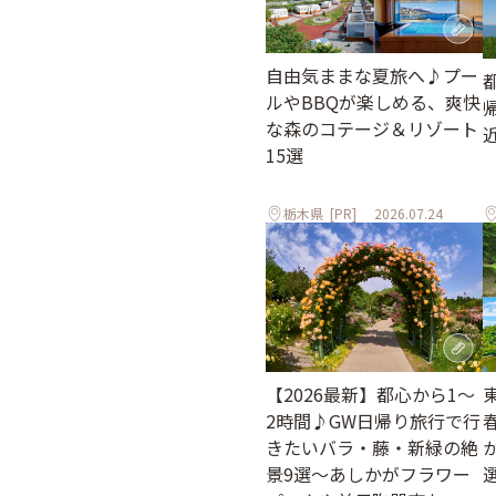
自由気ままな夏旅へ♪プー
ルやBBQが楽しめる、爽快
な森のコテージ＆リゾート
15選
栃木県
[PR]
2026.07.24
【2026最新】都心から1～
2時間♪GW日帰り旅行で行
きたいバラ・藤・新緑の絶
景9選～あしかがフラワー