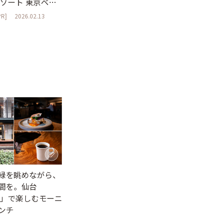
リゾート 東京ベ
R]
2026.02.13
緑を眺めながら、
間を。仙台
es」で楽しむモーニ
ンチ