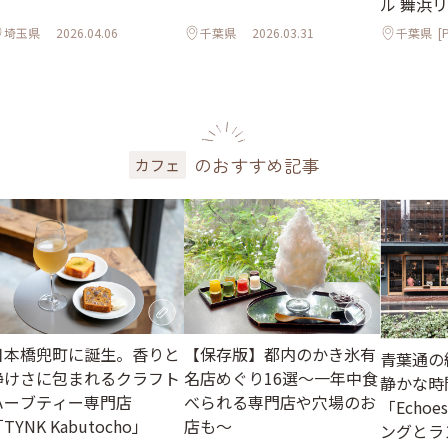
ル 舞浜
イ」
埼玉県
2026.04.06
千葉県
2026.03.31
千葉県
[P
のおすすめ記事
カフェ
日本橋兜町に誕生。香りと
【保存版】都内のかき氷有
青葉通の
静けさに包まれるクラフト
名店めぐり16選～一年中食
静かな時
ハーブティー専門店
べられる専門店や穴場のお
「Echo
TYNK Kabutocho」
店も～
ングとラ