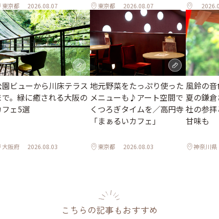
東京都
2026.08.07
東京都
2026.08.07
2026.
公園ビューから川床テラス
地元野菜をたっぷり使った
風鈴の音
まで。緑に癒される大阪の
メニューも♪アート空間で
夏の鎌倉
カフェ5選
くつろぎタイムを／高円寺
社の参拝
「まぁるいカフェ」
甘味も
大阪府
2026.08.03
東京都
2026.08.03
神奈川県
こちらの記事もおすすめ