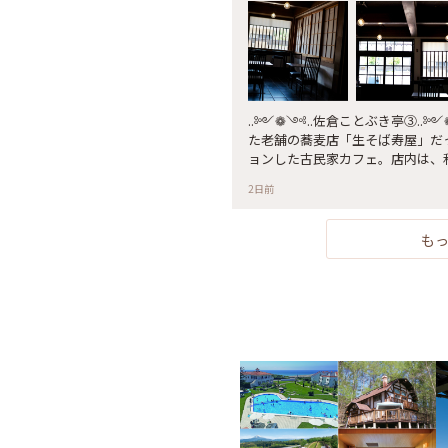
..༻❁༺..佐倉ことぶき亭③..
た老舗の蕎麦店「生そば寿屋」だ
ョンした古民家カフェ。店内は、
の隠れ家空間 。風情ある障子や
2日前
て奥にはほっと落ち着く小上がり
影が残っていて、席に座っている
よさに包まれます。美味しいコー
も
びり過ごせる素敵な場所でした。 #
家カフェ #リノベーションカフェ #
メラのある生活 #ファインダー越