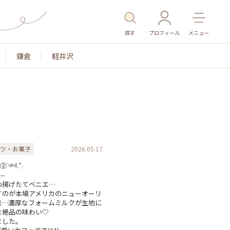
探す
プロフィール
メニュー
鎌倉
軽井沢
ツ・お菓子
2026.05.17
𝚕②༺.˚⋅

–

揚げたてベニエ…

すのが本場アメリカのニューオーリ
速…濃厚なフォームミルクが生地に
絶品の味わい♡

した。
