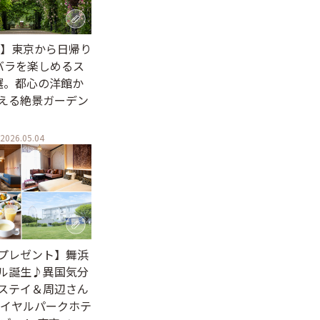
6年】東京から日帰り
春バラを楽しめるス
選。都心の洋館か
える絶景ガーデン
2026.05.04
プレゼント】舞浜
ル誕生♪異国気分
ステイ＆周辺さん
ロイヤルパークホテ