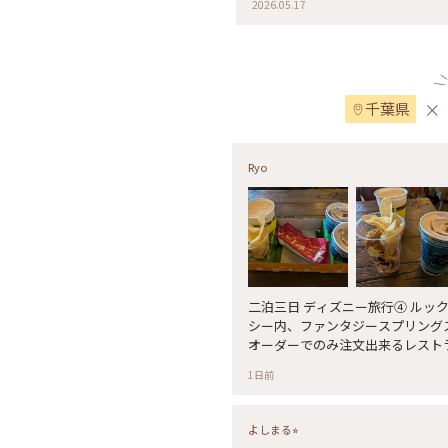
2026.05.17
い朝ごはんになりました。 緑と
(^^) #カフェ#カフェラテ#ベニ
×
千葉県
Ryo
二泊三日 ディズニー旅行④ ルックアウト・クックアウト✨️ ディズニー
シー内、ファンタジースプリング
オーダーでのみ注文出来るレストランです。 こちら
てオヤツ❣️ バタービーフカレー＆チップス（Calbeeポテトチップスう
1日前
すしお味使用） こちらは、6月3
ークやスプーンでくずしながら食べます✨️ コクのある
レーと程よい塩味のポテトチップスが美味しい❣️ 2026
よしまる⭐︎
ト・クックアウト