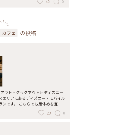
40
0
赤の外観もとっても可愛いカフェです
エ#スイーツ#揚げ菓子#モーニング
の投稿
カフェ
スエリアにあるディズニー・モバイル
でも足休めを兼ね
23
0
0日までの期間限定販売でした。 フォ
バタービーフカ
.6.30 #ルックアウ