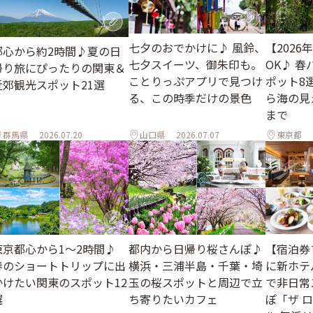
七夕のおでかけに♪ 風鈴、
【202
都心から約2時間♪夏の日
七夕スイーツ、御朱印も。
OK♪ 
帰り旅にぴったりの関東＆
ことりっぷアプリで見つけ
ポット8
近郊観光スポット21選
る、この時季だけの景色
ら海の見
まで
群馬県
2026.07.20
山口県
2026.07.07
東京都
東京都心から1〜2時間♪
都内から日帰り桜さんぽ♪
【宿泊券
春のショートトリップに出
横浜・三浦半島・千葉・埼
に新ホテ
かけたい関東のスポット12
玉の桜スポットと周辺で立
で非日常
選
ち寄りたいカフェ
ぽ「ザ 