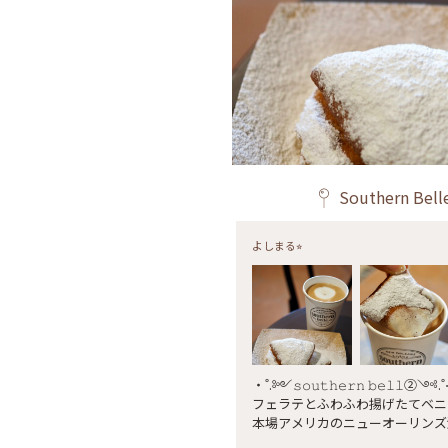
Southern Bell
よしまる⭐︎
‧˚.༻𝚜𝚘𝚞𝚝𝚑𝚎𝚛𝚗 𝚋𝚎𝚕𝚕②༺.˚⋅ 
フェラテとふわふわ揚げたてベニ
本場アメリカのニューオーリンズ
ームミルクが生地に染み込み、と