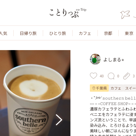
人気
日帰り旅
ひとり旅
カフェ
京都
東京
よしまる⭐︎
40
0
3
千葉県
カフェ
スイー
‧˚.༻𝚜𝚘𝚞𝚝𝚑𝚎𝚛𝚗 𝚋𝚎𝚕
–– – –𝙲𝙾𝙵𝙵𝙴𝙴 𝚂𝙷𝙾𝙿– – –
濃厚カフェラテとふわふわ
ベニエをカフェラテに浸
ンズ流ということで、早
染み込み、とろけるような
美味しい朝ごはんになりま