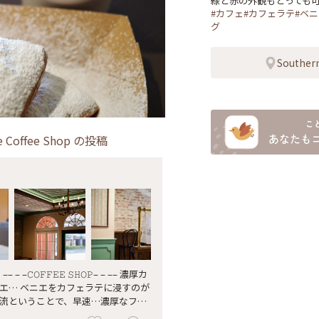
#カフェ#カフェラテ#ベ
グ
Southern
e Coffee Shop
の投稿
–– – –𝙲𝙾𝙵𝙵𝙴𝙴 𝚂𝙷𝙾𝙿– – –– 濃厚カ
エ… ベニエをカフェラテに浸すのが
流ということで、早速…濃厚なフォ
ろけるような絶品の味わい♡ 美味し