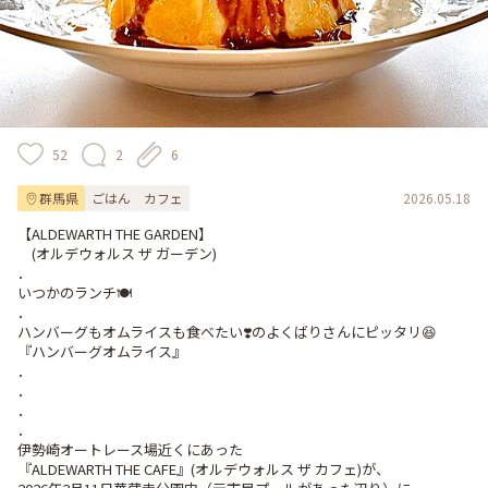
52
2
6
群馬県
ごはん
カフェ
2026.05.18
【ALDEWARTH THE GARDEN】

　(オルデウォルス ザ ガーデン)

．

いつかのランチ🍽️

．

ハンバーグもオムライスも食べたい❣️のよくばりさんにピッタリ😆

『ハンバーグオムライス』

．

．

．

．

伊勢崎オートレース場近くにあった

『ALDEWARTH THE CAFE』(オルデウォルス ザ カフェ)が、
