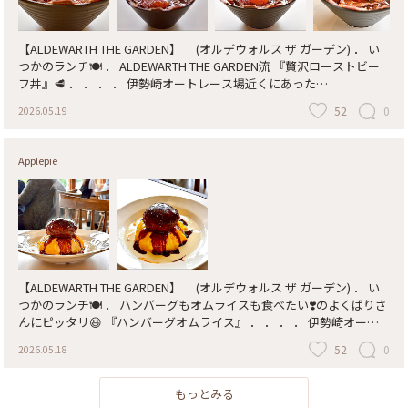
【ALDEWARTH THE GARDEN】 (オルデウォルス ザ ガーデン) ． い
つかのランチ🍽️ ． ALDEWARTH THE GARDEN流 『贅沢ローストビー
フ丼』🥩 ． ． ． ． 伊勢崎オートレース場近くにあった
『ALDEWARTH THE CAFE』(オルデウォルス ザ カフェ)が、 2026年2月
52
0
2026.05.19
11日華蔵寺公園内（元市民プールがあった辺り）に 『ALDEWARTH
THE GARDEN』(オルデウォルス ザ ガーデン)として移転NEW OPEN! ．
以前の大きな幹線道路沿いのスタイリッシュな店舗とはまた違った雰
Applepie
囲気で 自然に溶け込むようなナチュラルな雰囲気の店舗になっていま
す。高い天井と大きなガラス窓から差し込む自然光と自然豊かな水生
植物園や華蔵寺公園の木々が広がる景色が一望できて開放感がありま
す。 ． 新規オープン時の混雑が落ち着いた頃を見計らって訪れまし
た。 ． ． #群馬#伊勢崎#カフェ #ランチ#スイーツ #華蔵寺公園
#ALDEWARTH_THE_GARDEN #オルデウォルスザガーデン #オルデウ
ォルスカフェ ． 《お願い》🙇‍♀️ 頂いたコメントの返信が コメントして
【ALDEWARTH THE GARDEN】 (オルデウォルス ザ ガーデン) ． い
下さった方のお知らせ欄に反映されない事象が発生しています⚠️ 申し
つかのランチ🍽️ ． ハンバーグもオムライスも食べたい❣️のよくばりさ
訳ありませんが手動でご確認ください🙇‍♀️🙇‍♀️🙇‍♀️🙇
んにピッタリ😆 『ハンバーグオムライス』 ． ． ． ． 伊勢崎オート
レース場近くにあった 『ALDEWARTH THE CAFE』(オルデウォルス ザ
52
0
2026.05.18
カフェ)が、 2026年2月11日華蔵寺公園内（元市民プールがあった辺
り）に 『ALDEWARTH THE GARDEN』(オルデウォルス ザ ガーデン)と
して移転NEW OPEN! ． 以前の大きな幹線道路沿いのスタイリッシュ
もっとみる