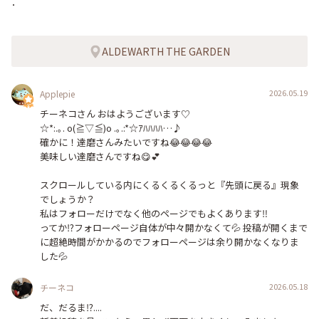
．

ALDEWARTH THE GARDEN
2026.05.19
Applepie
チーネコさん おはようございます♡

☆*:.｡. o(≧▽≦)o .｡.:*☆ｱﾊﾊﾊﾊ…♪

確かに！達磨さんみたいですね😂😂😂😂

美味しい達磨さんですね😋💕

スクロールしている内にくるくるくるっと『先頭に戻る』現象
でしょうか？

私はフォローだけでなく他のページでもよくあります‼️

ってか⁉︎フォローページ自体が中々開かなくて💦 投稿が開くまで
に超絶時間がかかるのでフォローページは余り開かなくなりま
した💦
2026.05.18
チーネコ
だ、だるま⁉️....
