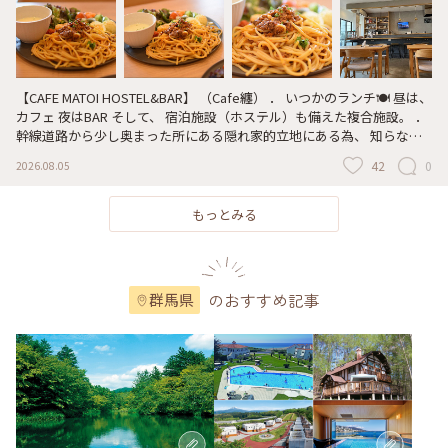
【CAFE MATOI HOSTEL&BAR】 （Cafe纏） ． いつかのランチ🍽️ 昼は、
カフェ 夜はBAR そして、 宿泊施設（ホステル）も備えた複合施設。 ．
幹線道路から少し奥まった所にある隠れ家的立地にある為、 知らなけ
れば気づきにくいかもしれません。 ． ランチは、 季節に応じたメニュ
42
0
2026.08.05
ーがワンプレート形式でサーブされます🍽️ ． 写真はミートソース（大
盛り）のプレートランチ🍝 ． ． #群馬#高崎 だけど#ほぼ前橋 #ラカフ
ェ#ランチ#BAR#ホステル #CAFE_MATOI_HOSTEL&BAR #メン食いくら
もっとみる
ぶ #ミートソース
のおすすめ記事
群馬県