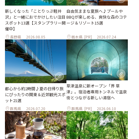
新しくなった「ことりっぷ軽井
自由気ままな夏旅へ♪プールや
沢」と一緒におでかけしたい注目
BBQが楽しめる、爽快な森のコテ
スポット13選【スタンプラリー開
ージ＆リゾート15選
催中】
長野県
2026.08.05
栃木県
[PR]
2026.07.24
草津温泉に新オープン「界 草
都心から約2時間♪夏の日帰り旅
津」。宿泊者専用トンネルで温泉
にぴったりの関東＆近郊観光スポ
街とつながる新しい湯宿へ
ット21選
群馬県
2026.07.20
群馬県
[PR]
2026.06.10