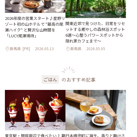
2026年度の営業スタート♪星野リ
関東近郊で見つけた、日常をリセ
ゾート初の山ホテルで "最高の尾
ットする癒やしの森林浴スポット
瀬ハイク" と贅沢な山時間を
6選～心整うパワースポットから
「LUCY尾瀬鳩待」
隠れ家カフェまで～
群馬県
[PR]
2026.05.13
群馬県
2026.05.05
のおすすめ記事
ごはん
東京駅・銀座周辺で食べたい♪ 期
日本橋兜町に誕生。香りと静けさ