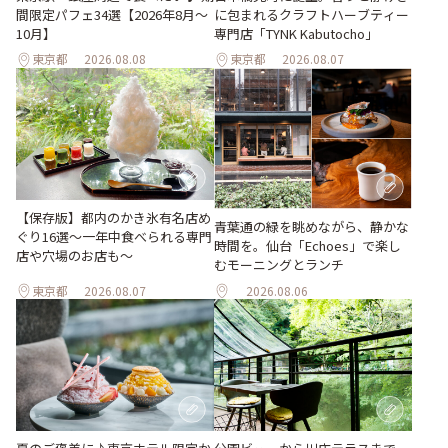
間限定パフェ34選【2026年8月～
に包まれるクラフトハーブティー
10月】
専門店「TYNK Kabutocho」
東京都
2026.08.08
東京都
2026.08.07
【保存版】都内のかき氷有名店め
青葉通の緑を眺めながら、静かな
ぐり16選～一年中食べられる専門
時間を。仙台「Echoes」で楽し
店や穴場のお店も～
むモーニングとランチ
東京都
2026.08.07
2026.08.06