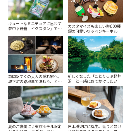
キュートなミニチュアに思わず
カスタマイズも楽しい!約500種
夢中♪鎌倉「イクスタン」で出
類の可愛いワッペンキーホルダ
会う小さな世界 | ことりっぷ
ーがずらり。小平市
「Kimamaya T&K」 | ことりっ
ぷ
新しくなった「ことりっぷ軽井
静岡駅すぐの大人の隠れ家へ。
沢」と一緒におでかけしたい注
城下町の路地裏で味わう、とっ
目スポット13選【スタンプラリ
ておきの蕎麦ランチ&会席「手
ー開催中】 | ことりっぷ
打ち蕎麦 たがた」 | ことりっぷ
夏のご褒美に♪東京ホテル限定
日本橋兜町に誕生。香りと静け