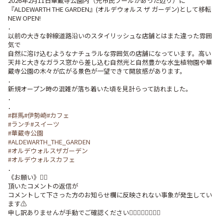
2026年2月11日華蔵寺公園内（元市民プールがあった辺り）に

『ALDEWARTH THE GARDEN』(オルデウォルス ザ ガーデン)として移転
NEW OPEN!

．

以前の大きな幹線道路沿いのスタイリッシュな店舗とはまた違った雰囲
気で

自然に溶け込むようなナチュラルな雰囲気の店舗になっています。高い
天井と大きなガラス窓から差し込む自然光と自然豊かな水生植物園や華
蔵寺公園の木々が広がる景色が一望できて開放感があります。

．

新規オープン時の混雑が落ち着いた頃を見計らって訪れました。

．

#群馬#伊勢崎#カフェ
#ランチ#スイーツ
#華蔵寺公園
#ALDEWARTH_THE_GARDEN
#オルデウォルスザガーデン
#オルデウォルスカフェ
．

《お願い》🙇‍♀️

頂いたコメントの返信が

コメントして下さった方のお知らせ欄に反映されない事象が発生してい
ます⚠️

申し訳ありませんが手動でご確認ください🙇‍♀️🙇‍♀️🙇‍♀️🙇‍♀️
