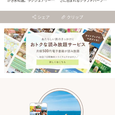
かき氷41選。ラグジュアリーな
さに包まれるクラフトハーブテ
空間で味わう大人のひんやりス
ィー専門店「TYNK
イーツ【2026年最新】 | ことり
Kabutocho」 | ことりっぷ
っぷ
シェア
クリップ