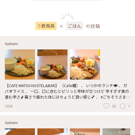
な店舗とはまた違った雰囲気で 自然に溶け込むようなナチュラルな雰
囲気の店舗になっています。高い天井と大きなガラス窓から差し込む
自然光と自然豊かな水生植物園や華蔵寺公園の木々が広がる景色が一
望できて開放感があります。 ． 新規オープン時の混雑が落ち着いた頃
を見計らって訪れました。 ． ． #群馬#伊勢崎#カフェ #ランチ#スイ
×
の投稿
群馬県
ごはん
ーツ #華蔵寺公園 #ALDEWARTH_THE_GARDEN #オルデウォルスザガ
ーデン #オルデウォルスカフェ ． 《お願い》🙇‍♀️ 頂いたコメントの返
信が コメントして下さった方のお知らせ欄に反映されない事象が発生
Applepie
しています⚠️ 申し訳ありませんが手動でご確認ください🙇‍♀️🙇‍♀️🙇‍♀️🙇‍♀️ ．
【CAFE MATOI HOSTEL&BAR】 （Cafe纏） ． いつかのランチ🍽️ ． ガ
パオライス ． 一口、口に含むとピリっと辛味が立つけど 辛すぎず食の
進む辛さ🌶️ 暑さで疲れた体にはちょうど良い感じ💕 ． #ごちそうさま
． ． ． ． 昼は、カフェ 夜はBAR そして、 宿泊施設（ホステル）も備
38
0
2日前
えた複合施設。 ． 幹線道路から少し奥まった所にある隠れ家的立地に
ある為、 知らなければ気づきにくいかもしれません。 ． ランチは、 季
節に応じたメニューがワンプレート形式でサーブされます🍽️ ． ． ． #
Applepie
群馬#高崎 だけど#ほぼ前橋 #ラカフェ#ランチ#BAR#ホステル
#CAFE_MATOI_HOSTEL&BAR #ガパオライス