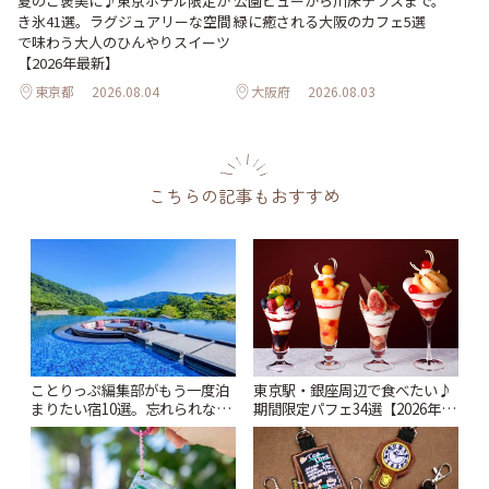
夏のご褒美に♪東京ホテル限定か
公園ビューから川床テラスまで。
き氷41選。ラグジュアリーな空間
緑に癒される大阪のカフェ5選
で味わう大人のひんやりスイーツ
【2026年最新】
東京都
2026.08.04
大阪府
2026.08.03
こちらの記事もおすすめ
ことりっぷ編集部がもう一度泊
東京駅・銀座周辺で食べたい♪
まりたい宿10選。忘れられない
期間限定パフェ34選【2026年8
絶景や温泉、名建築まで | こと
月~10月】 | ことりっぷ
りっぷ