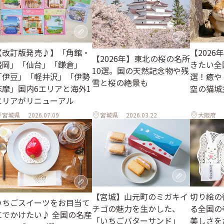
【改訂版発売♪】「角館・
【202
【2026年】東北の桜の名所
盛岡」「仙台」「鎌倉」
きたい全
10選。国の天然記念物や残
「伊豆」「軽井沢」「伊勢
選！癒や
雪と桜の絶景も
志摩」国内6エリアと海外1
空の猫城
エリアがリニューアル
宮城県
2026.07.09
宮城県
2026.03.22
大阪府
【宮城】山元町のミガキイ
切り絵の
いちごスイーツをお目当て
チゴの魅力を生かした、
る全国の
にでかけたい♪ 全国の名産
「いちごバターサンド」
美しさを