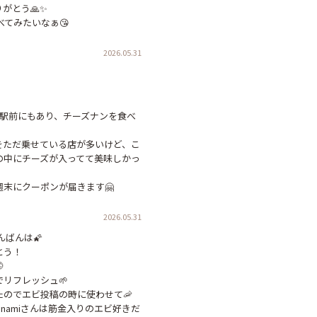
とう🙏✨

べてみたいなぁ😘
2026.05.31
落合駅前にもあり、チーズナンを食べ
をただ乗せている店が多いけど、こ
の中にチーズが入ってて美味しかっ
毎週末にクーポンが届きます🤗
2026.05.31
んばんは🌠

う！



フレッシュ🌱‬‪

のでエビ投稿の時に使わせて🦐

Konamiさんは筋金入りのエビ好きだ