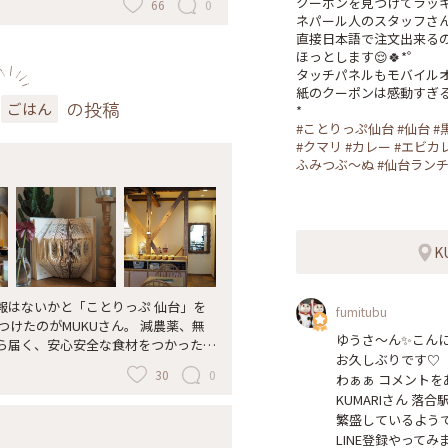
クーポンを見つけてラッキー🍀
66
0
🌶私は2辛 超特大の熱々ナンにもび
ネパール人のスタッフさん
直接日本語で注文出来るの
が 相性抜群！ エビはぷりっぷり、ス
ほっとします😌🍀*゜

 写真3枚目は店内 クマリとはネパー
タッチパネルもモバイルオ
様がいらっしゃいました！ * 写真4
紙のクーポンは感動すぎる〰️
の投稿
 ターメリックライスも美味しかった
ごはん
であちこちのランチ寿司😆 無理やりです
#ことりっぷ仙台
#仙台
#
マリさんは 地下鉄黒松駅から徒歩5分
#クマリ
#カレー
#エビカ
！ フリーペーパーで クーポンを見
ふみつぶ〜ぬ
#仙台ラン
ル人のスタッフさんに 直接日本語で注文
゜ タッチパネルもモバイルオーダーも
⟡.· * #ことりっぷ仙台 #仙台 #
 #クマリ #カレー #エビカレー #ナン
K
ぶ〜ぬ #仙台ランチ
fumitubu
ゆうさ〜ん✨️こんに
ら届く、安心安全な食材をつかったお
お久しぶりです♡

30
0
わぁぁ コメントを
KUMARIさん 落
繁盛しているようで
LINE登録やってみま