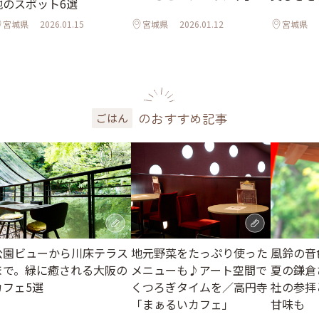
地のスポット6選
宮城県
2026.01.15
宮城県
2026.01.12
宮城県
のおすすめ記事
ごはん
公園ビューから川床テラス
地元野菜をたっぷり使った
風鈴の音
まで。緑に癒される大阪の
メニューも♪アート空間で
夏の鎌倉
カフェ5選
くつろぎタイムを／高円寺
社の参拝
「まぁるいカフェ」
甘味も