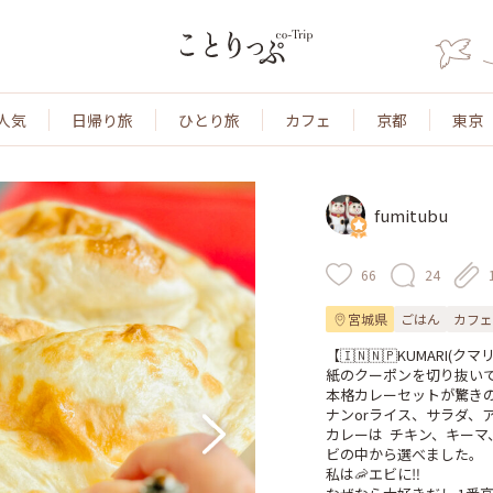
人気
日帰り旅
ひとり旅
カフェ
京都
東京
fumitubu
66
24
宮城県
ごはん
カフェ
【🇮🇳🇳🇵KUMARI(クマリ
紙のクーポンを切り抜いて
本格カレーセットが驚きの￥77
ナンorライス、サラダ、ア
カレーは  チキン、キー
ビの中から選べました。

私は🦐エビに‼️
