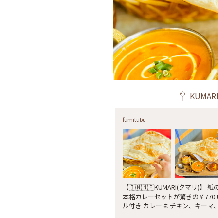
KUMA
fumitubu
【🇮🇳🇳🇵KUMARI(クマリ
本格カレーセットが驚きの￥770 ‼️ ナンorライス、サラダ、アチャー
ル付き カレーは チキン、キーマ、バターチキン、ベジタブル、エビの
中から選べました。 私は🦐エビに