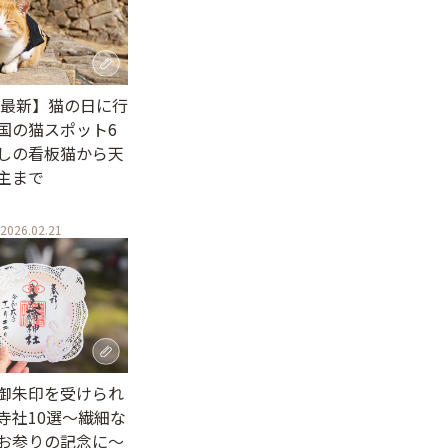
6年最新】猫の日に行
国の猫スポット6
しの看板猫から天
主まで
2026.02.21
御朱印を受けられ
寺社10選〜繊細な
お参りの記念に〜