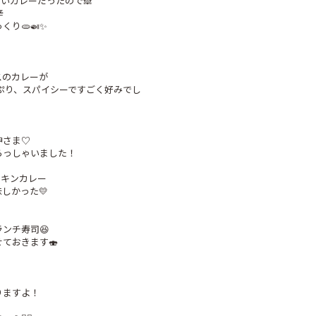
いカレーだったので🙈



🫓🍛✨️



のカレーが

ぷり、スパイシーですごく好みでし
さま♡

っしゃいました！

キンカレー

かった💛

チ寿司😆

ておきます🍣

ますよ！
