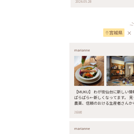
2026.05.28
ーだったので🙈 辛さも選べます
っくり‪🫓🍛✨️ パリパリもちもち食感で ｳﾏ━━━(*´ч ` *)━━━!!!! * エ
ビの旨みとトマトベースのカレー
パイシーですごく好みでした❤️ *
ルの女神さま♡ めっちゃ美人の神
×
枚目 別日に食べたチキンカレー
宮城県
💛 * 写真5枚目は エビ繋がり
がここに載せておきます🍣 * ク
仙台駅東口にもお店がありますよ
marianne
つけてラッキー🍀🙆‍♀️ ネパー
出来るのは ほっとします😌🍀*
苦手😂 紙のクーポンは感動すぎる〰️
黒松 #インドネパール料理KUMARI
#携帯写真 #fumitubu #ふみつ
【MUKU】 わが街仙台に新しい情報はないかと「ことりっぷ 仙台」を
ぱらぱら←新しくなってます。 見つけたのがMUKUさん。 減農薬、無
農薬、信頼のおける生産者さんか
料理。 とても美味しかった♡
2日前
marianne