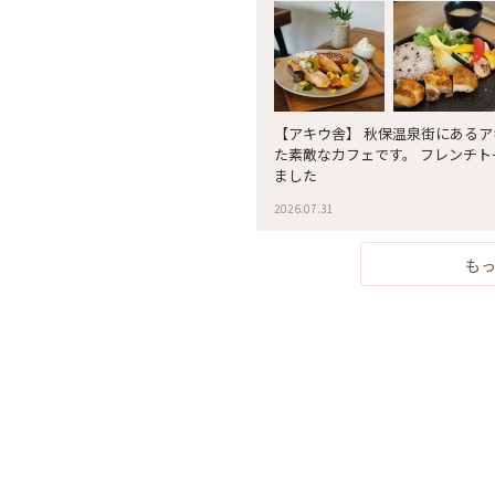
【アキウ舎】 秋保温泉街にあるアキウ舎さんへ 大きな古民家を改修し
た素敵なカフェです。 フレンチ
ました
2026.07.31
も