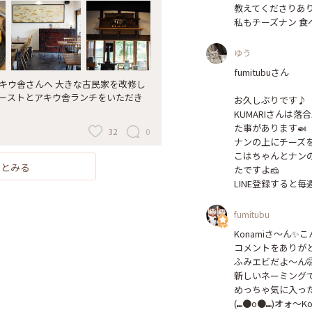
教えてくださりありが
私もチーズナン 食
ゆう
fumitubuさん

トーストとアキウ舎ランチをいただき
お久しぶりです♪

KUMARIさんは
た事があります🍛

32
0
ナンの上にチーズ
こはちゃんとナン
っとみる
たですよ🧀

LINE登録すると
fumitubu
Konamiさ〜ん✨️こ
コメントをありがと
ふみエビだよ〜ん🤭
新しいネーミングでリ
めっちゃ気に入った
(⑉●o●⑉)オォ～