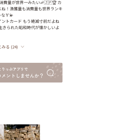
消費量が世界一みたい🦐🇯🇵🏆 カ
よね！漁獲量も消費量も世界ランキ
🏅💫

イントカード もう絶滅寸前だよね
も生きられた昭和時代が懐かしいよ
とみる
(
24
)