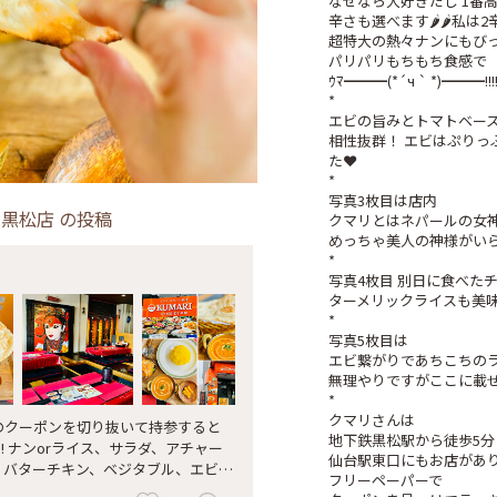
なぜなら大好きだし 1番高
辛さも選べます🌶🌶私は2辛
超特大の熱々ナンにもびっくり‪
パリパリもちもち食感で

ｳﾏ━━━(*´ч ` *)━━━!!!!
*

エビの旨みとトマトベース
相性抜群！ エビはぷりっ
た❤️

*

写真3枚目は店内

RI黒松店
の投稿
クマリとはネパールの女神
めっちゃ美人の神様がいら
*

写真4枚目 別日に食べたチ
ターメリックライスも美味し
*

写真5枚目は

エビ繋がりであちこちのラン
無理やりですがここに載せ
*

クマリさんは

)】 紙のクーポンを切り抜いて持参すると
地下鉄黒松駅から徒歩5分

仙台駅東口にもお店があり
フリーペーパーで

‼️ なぜなら大好きだし 1番高いカレ