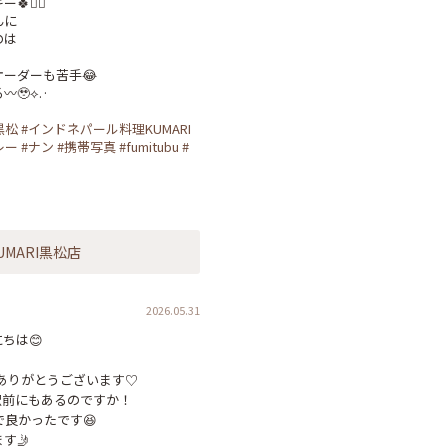
‍♀️

に

は

ーダーも苦手😂

⟡.·

黒松
#インドネパール料理KUMARI
レー
#ナン
#携帯写真
#fumitubu
#
チ
UMARI黒松店
2026.05.31
ちは😊

ありがとうございます♡

合駅前にもあるのですか！

良かったです😆

す🤳
