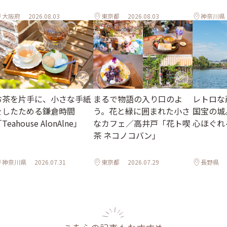
大阪府
2026.08.03
東京都
2026.08.03
神奈川県
お茶を片手に、小さな手紙
まるで物語の入り口のよ
レトロな
をしたためる鎌倉時間
う。花と緑に囲まれた小さ
国宝の城
Teahouse AlonAlne」
なカフェ／高井戸「花ト喫
心ほぐれ
茶 ネコノコバン」
神奈川県
2026.07.31
東京都
2026.07.29
長野県