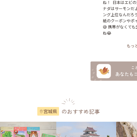
ね！  日本はエビの
ナダはサーモンだ
ング上位なんだろうな
紙のクーポンやポ
😅 携帯がなくて
ね😂
もっ
のおすすめ記事
宮城県