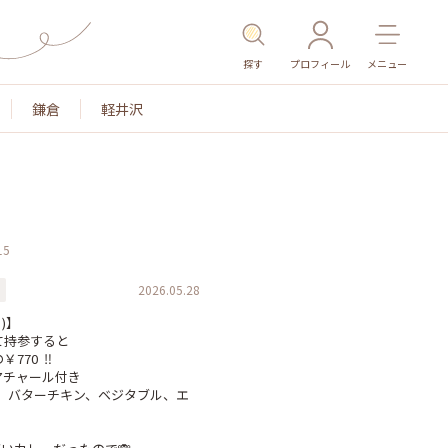
探す
プロフィール
メニュー
鎌倉
軽井沢
15
2026.05.28
)】

持参すると

0  ‼️

チャール付き

マ、バターチキン、ベジタブル、エ