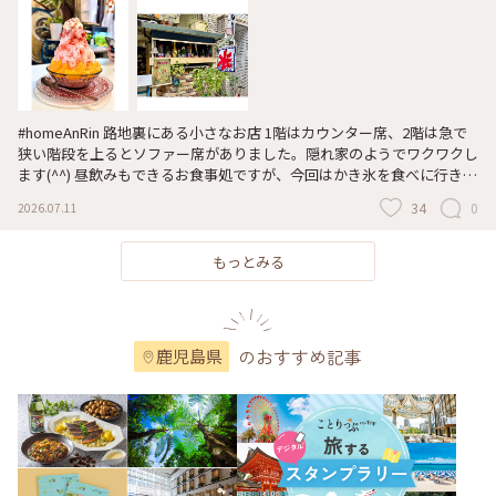
ェラテなども追加して、最初から お店で食べれば良かったやんっ😂💦
ケーキも、とても美味しそうでしたっ🧁😋💓 2026.07.19 #SWEET
SWEETS LABO #ジェラートマエストロ #日本一 #かき氷 #ひみつの絶景
#鹿児島めぐり #ぷりんの放浪記 #鹿児島県の魅力を発信
#homeAnRin 路地裏にある小さなお店 1階はカウンター席、2階は急で
狭い階段を上るとソファー席がありました。隠れ家のようでワクワクし
ます(^^) 昼飲みもできるお食事処ですが、今回はかき氷を食べに行きま
した。白熊・苺・キウイ・マンゴー・ティラミスのかき氷から、苺を選
34
0
2026.07.11
びました♪ 暑い日にぴったり✨️のんびり涼むことが出来ました♡ #鹿児
島 #天文館 #名山町 #路地裏 #隠れ家 #カフェ #かき氷
もっとみる
のおすすめ記事
鹿児島県