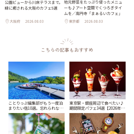
地元野菜をたっぷり使ったメニュ
公園ビューから川床テラスまで。
ーも♪アート空間でくつろぎタイ
緑に癒される大阪のカフェ5選
ムを／高円寺「まぁるいカフェ」
大阪府
2026.08.03
東京都
2026.08.03
こちらの記事もおすすめ
ことりっぷ編集部がもう一度泊
東京駅・銀座周辺で食べたい♪
まりたい宿10選。忘れられない
期間限定パフェ34選【2026年8
絶景や温泉、名建築まで | こと
月~10月】 | ことりっぷ
りっぷ