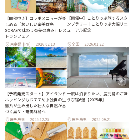
【開催中】ことりっぷ旅するスタ
【開催中♪】コラボメニューが楽
ンプラリー｜ことりっぷ大幅リニ
しめる「おいしい奄美群島
ューアル記念
SORAEで味わう奄美の恵み」レス
トランフェア
東京都
[PR]
2026.02.13
全国
2026.01.22
【予約発売スタート】アイランド
一度は泊まりたい、鹿児島のごほ
ホッピングもおすすめ♪独自の生
うび宿6選【2025年】
態系が生み出した壮大な自然が息
づく島々・奄美群島へ
鹿児島県
2025.12.25
鹿児島県
2025.09.21