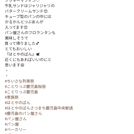
クッキーマフィン♡

牛乳サンドはジャリジャリの

バタークリームサンド😍

キューブ型のパンの中には

かるかんとつぶあんが

入ってます😍

パン屋さんのフロランタンも

美味しそうで

買って帰りました💕

とてもおいしい

『はとやのぱん』🕊️

近くにもあればいいのにと

思います😆

・

#ちいさな列車旅
#ことりっぷ鹿児島指宿
#ことりっぷ鹿児島
#家族旅
#はとやのぱん
#はとやのぱんさつまち鹿児島中央駅店
#鹿児島のパン屋さん
#パン屋さん
#パン屋
#ベーカリー