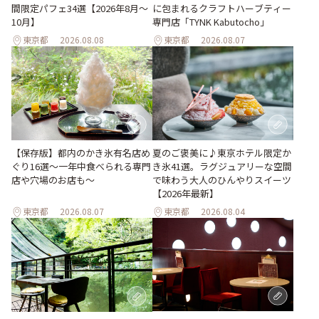
間限定パフェ34選【2026年8月～
に包まれるクラフトハーブティー
10月】
専門店「TYNK Kabutocho」
東京都
2026.08.08
東京都
2026.08.07
【保存版】都内のかき氷有名店め
夏のご褒美に♪東京ホテル限定か
ぐり16選～一年中食べられる専門
き氷41選。ラグジュアリーな空間
店や穴場のお店も～
で味わう大人のひんやりスイーツ
【2026年最新】
東京都
2026.08.07
東京都
2026.08.04