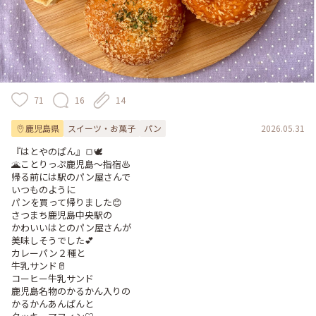
71
16
14
鹿児島県
スイーツ・お菓子
パン
2026.05.31
『はとやのぱん』🍞🕊️

🌋ことりっぷ鹿児島〜指宿♨️

帰る前には駅のパン屋さんで

いつものように

パンを買って帰りました😊

さつまち鹿児島中央駅の

かわいいはとのパン屋さんが

美味しそうでした💕

カレーパン２種と

牛乳サンド🥛

コーヒー牛乳サンド

鹿児島名物のかるかん入りの

かるかんあんぱんと
