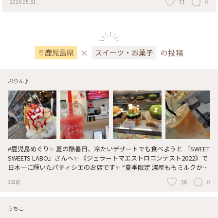
71
0
2026.05.31
ん入りの かるかんあんぱんと クッキーマフィン♡ 牛乳サンドはジャ
リジャリの バタークリームサンド😍 キューブ型のパンの中には かる
かんとつぶあんが 入ってます😍 パン屋さんのフロランタンも 美味し
そうで 買って帰りました💕 とてもおいしい 『はとやのぱん』🕊️ 近く
にもあればいいのにと 思います😆 ・ ・ #ちいさな列車旅 #ことりっぷ
×
の投稿
鹿児島指宿 #ことりっぷ鹿児島 #家族旅 #はとやのぱん #はとやのぱん
鹿児島県
スイーツ・お菓子
さつまち鹿児島中央駅店 #鹿児島のパン屋さん #パン屋さん #パン屋 #
ベーカリー #パン #カレーパン #牛乳サンド #あんぱん #かるかん #フ
ロランタン #うちカフェ #毎日おやつ #さつまち鹿児島中央駅 #鹿児島
ぷりん♪
中央駅 #鹿児島 #鹿児島市 #鹿児島県
#鹿児島めぐり✨ 夏の酷暑日、冷たいデザートでも食べようと 『SWEET
SWEETS LABO』さんへ✨ 《ジェラートマエストロコンテスト2022》で
日本一に輝いたパティシエのお店です✨ “夏季限定 濃厚ももミルクかき
氷”を🍑🍧🥹 シロップは注文してから丁寧に作られる、 フレッシュソー
36
0
3日前
スで濃厚な味と香り✨ 優しいミルク味のかき氷に甘い桃の果肉が、 た
っぷり入り追いミルクと甘酸っぱいソースが 混ざり合って、美味し〜
いっ🍧😍💓✨ 小さなお花も可愛い〜っ☺️💕 かき氷ひとつだけ買う予定
うちこ
で、テイクアウトに しましたが、結局スイカのスムージー🍉や、 カフ