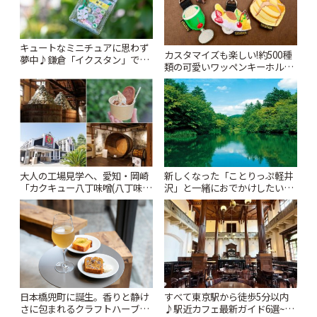
キュートなミニチュアに思わず
カスタマイズも楽しい!約500種
夢中♪鎌倉「イクスタン」で出
類の可愛いワッペンキーホルダ
会う小さな世界 | ことりっぷ
ーがずらり。小平市
「Kimamaya T&K」 | ことりっ
ぷ
大人の工場見学へ、愛知・岡崎
新しくなった「ことりっぷ軽井
「カクキュー八丁味噌(八丁味噌
沢」と一緒におでかけしたい注
の郷)」。試食や買い物も楽しみ
目スポット13選【スタンプラリ
♪ | ことりっぷ
ー開催中】 | ことりっぷ
日本橋兜町に誕生。香りと静け
すべて東京駅から徒歩5分以内
さに包まれるクラフトハーブテ
♪駅近カフェ最新ガイド6選~重