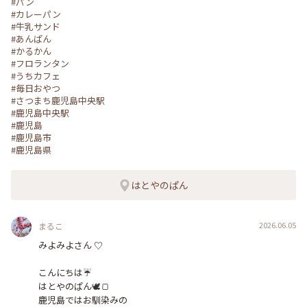
#パン
#カレーパン
#牛乳サンド
#あんぱん
#かるかん
#フロランタン
#うちカフェ
#毎日おやつ
#さつまち鹿児島中央駅
#鹿児島中央駅
#鹿児島
#鹿児島市
#鹿児島県
はとやのぱん
2026.06.05
まるこ
みよみよさん ♡

こんにちは☔️

はとやのぱん🕊🍞

鹿児島ではお馴染みの
