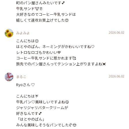
町のパン屋さんみたいです💕

牛乳サンド🐮🥛

大好きなのでコーヒー牛乳サンドは

嬉しくて速攻お買上げでした😍
2026.06.02
みよみよ
こんにちは😊

はとやのぱん、ネーミングがかわいいですね‎🤍

レトロなロゴもかわいい💙

コーヒー牛乳サンドに惹かれます🥰

旅先でのパン屋さんってテンション上がりますよね💓
2026.06.02
まるこ
Ryoさん ♡

こんにちは☔️

牛乳パン♡美味しいですよね😋

ジャリジャリバタークリームが

好きなんです💕

「はとやのぱん」

みんな美味しそうなパンでした🥐😍