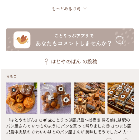
もっとみる
(
16
)
はとやのぱん
の投稿
まるこ
『はとやのぱん』🍞🕊️ 🌋ことりっぷ鹿児島〜指宿♨️ 帰る前には駅の
パン屋さんで いつものように パンを買って帰りました😊 さつまち鹿
児島中央駅の かわいいはとのパン屋さんが 美味しそうでした💕 カレ
ーパン２種と 牛乳サンド🥛 コーヒー牛乳サンド 鹿児島名物のかるか