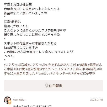
*

写真３枚目は仙台駅

台風真っ只中の東京から来た友人たちは

青空の仙台に驚いていました💙

*

写真4枚目は

紫陽花が咲いたら

こんなふうに撮りたかったクリア御朱印💙💜

撮り直したのでここに載せておきます😁

*

スポットは花笠ずんだ本舗さんがある

仙台朝市にしています🎶

この後は みんな大好きアレを食べに行きました🐮

つづく、

#ことりっぷ宮城
#ことりっぷ仙台
#ずんだだんご
#仙台朝市
#花笠だん
ご本舗
#仙台駅
#喜久水庵
#ずんだシェイク
#クリア御朱印
#紫陽花
#今
年も12人集まりました
#fumitubu
#ふみつぶ〜ぬ
#ずんだに夢中💚
仙台朝市
2026.07.06
fumitubu
Rekoさ〜ん✨️こんにちは♡﻿
