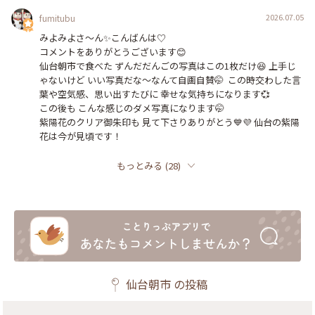
2026.07.05
fumitubu
みよみよさ〜ん✨️こんばんは♡﻿

コメントをありがとうございます😊

仙台朝市で食べた ずんだだんごの写真はこの1枚だけ😆 上手じ
ゃないけど いい写真だな〜なんて自画自賛🤭  この時交わした言
葉や空気感、思い出すたびに 幸せな気持ちになります💞

この後も こんな感じのダメ写真になります🤭

紫陽花のクリア御朱印も 見て下さりありがとう💙💜 仙台の紫陽
花は今が見頃です！
もっとみる
(
28
)
仙台朝市
の投稿