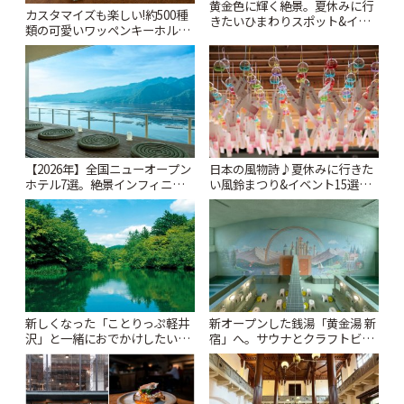
黄金色に輝く絶景。夏休みに行
カスタマイズも楽しい!約500種
きたいひまわりスポット&イベ
類の可愛いワッペンキーホルダ
ント15選。巨大迷路や夜のライ
ーがずらり。小平市
トアップまで【2026年夏】 | こ
「Kimamaya T&K」 | ことりっ
とりっぷ
ぷ
【2026年】全国ニューオープン
日本の風物詩♪夏休みに行きた
ホテル7選。絶景インフィニテ
い風鈴まつり&イベント15選
ィ温泉から文化財の邸宅まで |
【2026年夏】 | ことりっぷ
ことりっぷ
新しくなった「ことりっぷ軽井
新オープンした銭湯「黄金湯 新
沢」と一緒におでかけしたい注
宿」へ。サウナとクラフトビー
目スポット13選【スタンプラリ
ルを楽しむ癒やしのレトロ空間
ー開催中】 | ことりっぷ
| ことりっぷ