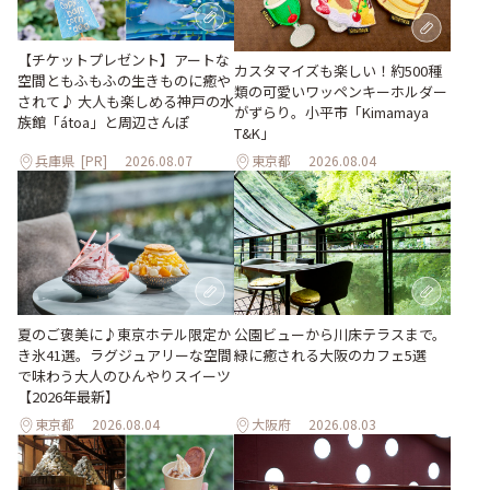
【チケットプレゼント】アートな
カスタマイズも楽しい！約500種
空間ともふもふの生きものに癒や
類の可愛いワッペンキーホルダー
されて♪ 大人も楽しめる神戸の水
がずらり。小平市「Kimamaya
族館「átoa」と周辺さんぽ
T&K」
兵庫県
[PR]
2026.08.07
東京都
2026.08.04
夏のご褒美に♪東京ホテル限定か
公園ビューから川床テラスまで。
き氷41選。ラグジュアリーな空間
緑に癒される大阪のカフェ5選
で味わう大人のひんやりスイーツ
【2026年最新】
東京都
2026.08.04
大阪府
2026.08.03