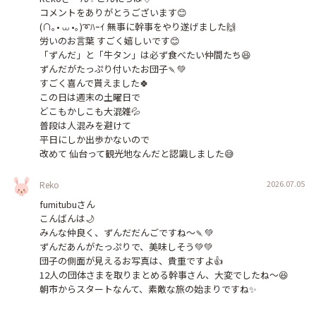
コメントをありがとうございます😊

(∩｡• ⩊ •｡)➰ﾊｰｲ 無事に幹事をやり遂げました🙌

労いのお言葉 すごく嬉しいです😊

「ずんだ」と「牛タン」は必ず食べたい仲間たち😆

ずんだがたっぷり付いたお団子🍡💚

すごく喜んで貰えました🍀︎

この日は週末の土曜日で

どこもかしこも大混雑💦

普段は人混みを避けて

平日にしか出歩かないので

改めて 仙台って観光地なんだと認識しました😅
2026.07.05
Reko
fumitubuさん

こんばんは🌙

みんな仲良く、ずんだだんごですね～🍡💚

ずんだあんがたっぷりで、美味しそう💚💚

団子の側面が見えるお写真は、貴重ですよ👍

12人の団体さまを取りまとめる幹事さん、大変でしたね〜😆
