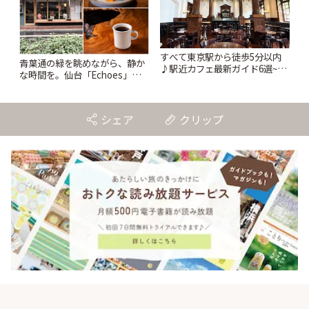
すべて東京駅から徒歩5分以内
青葉通の緑を眺めながら、静か
♪駅近カフェ最新ガイド6選~重
な時間を。仙台「Echoes」で
要文化財の洋館カフェから、改
楽しむモーニングとランチ | こ
札すぐのレトロ喫茶まで~ | こと
とりっぷ
りっぷ
シェア
クリップ