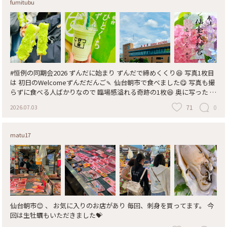
fumitubu
#恒例の同期会2026 ずんだに始まり ずんだで締めくくり😆 写真1枚目
は 初日のWelcomeずんだだんご🍡 仙台朝市で食べました😋 写真も撮
らずに食べる人ばかりなので 臨場感溢れる奇跡の1枚😆 奥に写った お
団子の側面がわかりますか? 俵型のもちもちお餅の両面に ずんだがた
71
0
2026.07.03
っぷり！ 写真２枚目は お見送り時のずんだシェイク💚 仙台駅構内
で！ みんなてんでんバラバラ😂 自分のだけ撮りました🤣 * 写真３枚
目は仙台駅 台風真っ只中の東京から来た友人たちは 青空の仙台に驚
matu17
いていました💙 * 写真4枚目は 紫陽花が咲いたら こんなふうに撮りた
かったクリア御朱印💙💜 撮り直したのでここに載せておきます😁 * ス
ポットは花笠ずんだ本舗さんがある 仙台朝市にしています🎶 この後
は みんな大好きアレを食べに行きました🐮 つづく、 * #ことりっぷ宮
城 #ことりっぷ仙台 #ずんだだんご #仙台朝市 #花笠だんご本舗 #仙台
駅 #喜久水庵 #ずんだシェイク #クリア御朱印 #紫陽花 #今年も12人集
まりました #fumitubu #ふみつぶ〜ぬ #ずんだに夢中💚
仙台朝市😊 、 お気に入りのお店があり 毎回、刺身を買ってます。 今
回は生牡蠣もいただきました💝