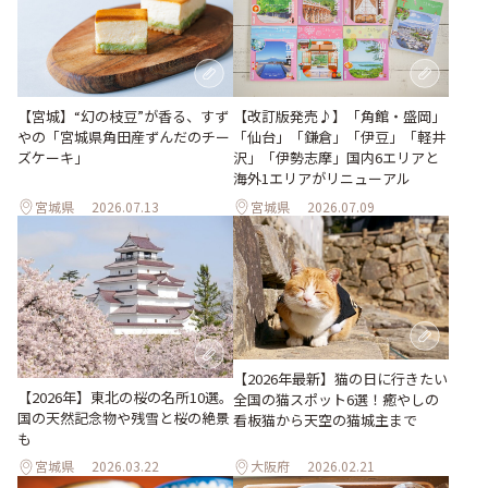
スパル仙台店 #kazunoriikedaindividuel #kazunoriikedaエスパル仙台店
#カズノリイケダアンディヴィデュエル #フランス菓子 #スカイガーデ
ン #エスパル仙台 #仙台のケーキ屋さん #幸せおやつ #桃スイーツ狩り #
ピーチ #桃 #タルトペッシュ #献上桃 #あかつき #携帯写真 #fumitubu #
ふみつぶ〜ぬ #桃ジュース
【改訂版発売♪】「角館・盛岡」
【宮城】“幻の枝豆”が香る、すず
「仙台」「鎌倉」「伊豆」「軽井
やの「宮城県角田産ずんだのチー
沢」「伊勢志摩」国内6エリアと
ズケーキ」
海外1エリアがリニューアル
宮城県
2026.07.13
宮城県
2026.07.09
【2026年最新】猫の日に行きたい
【2026年】東北の桜の名所10選。
全国の猫スポット6選！癒やしの
国の天然記念物や残雪と桜の絶景
看板猫から天空の猫城主まで
も
宮城県
2026.03.22
大阪府
2026.02.21