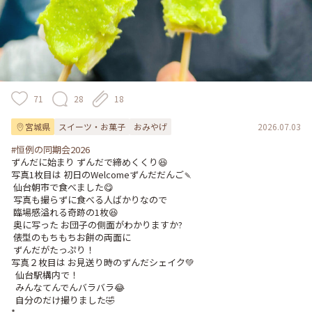
71
28
18
宮城県
スイーツ・お菓子
おみやげ
2026.07.03
#恒例の同期会2026
ずんだに始まり ずんだで締めくくり😆

写真1枚目は 初日のWelcomeずんだだんご🍡

 仙台朝市で食べました😋

 写真も撮らずに食べる人ばかりなので

 臨場感溢れる奇跡の1枚😆

 奥に写った お団子の側面がわかりますか?

 俵型のもちもちお餅の両面に

 ずんだがたっぷり！

写真２枚目は お見送り時のずんだシェイク💚

  仙台駅構内で！

  みんなてんでんバラバラ😂

  自分のだけ撮りました🤣
