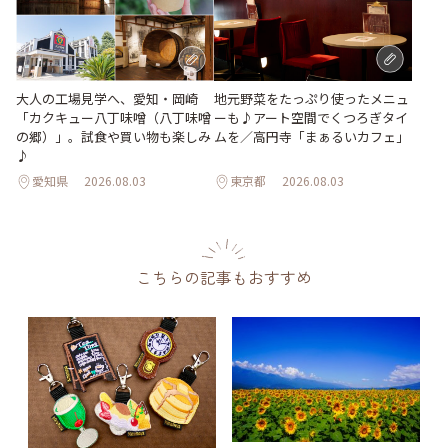
地元野菜をたっぷり使ったメニュ
大人の工場見学へ、愛知・岡崎
ーも♪アート空間でくつろぎタイ
「カクキュー八丁味噌（八丁味噌
ムを／高円寺「まぁるいカフェ」
の郷）」。試食や買い物も楽しみ
♪
愛知県
2026.08.03
東京都
2026.08.03
こちらの記事もおすすめ