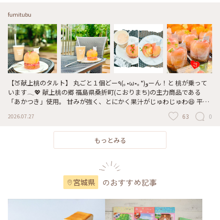
fumitubu
【🍑献上桃のタルト】 丸ごと１個どー٩(｡•ω•｡*)وーん！と 桃が乗って
います𓂃💖 献上桃の郷 福島県桑折町(こおりまち)の主力商品である
「あかつき」使用。 甘みが強く、とにかく果汁がじゅわじゅわ😆 平成
6年から連続で皇室に献上されている 最高級品の桃です🍑🎀 * エスパル
63
0
2026.07.27
仙台のカズノリイケダさんでテイクアウトして スカイガーデンまで徒
歩1分なんだけど 飲めそうなほど 果汁が溢れていました꒦꒷🍑꒦꒷⸝⸝⸝ 桃の
後ろからぴょこんと出ているストロー 飲むためかと思ったら 滑り落ち
もっとみる
ないように止めてあるだけでした🤭 南町通店とメゾンシーラカンスで
は イートインも可能です🙆‍♀️ 甘くて滑らかな口当たりの桃 すごく美味し
かったです😋 ご褒美スイーツにおすすめ👍 * 東北は梅雨明けもまだ ず
ーっとお天気が優れず、なんと肌寒い笑 今日のスカイガーデンは空い
のおすすめ記事
宮城県
ていて テーブル席に着けました！ 写真5枚目の左側 クリニックの上が 5
階スカイガーデンです🌳🍃 * ドリンクは エスパルのイタガキさんで 桃
のジュースをテイクアウト🍹 偶然 こちらも「あかつき」でした🍑 * #こ
とりっぷ仙台 #仙台 #青空カフェ #カズノリイケダ #カズノリイケダエ