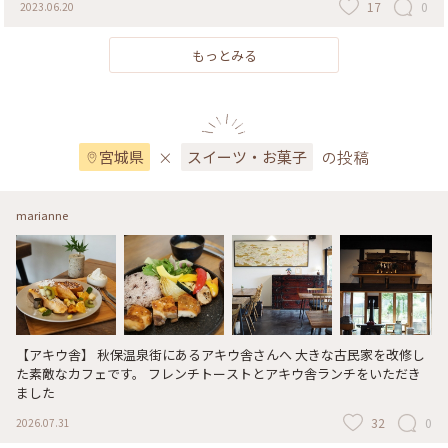
17
0
2023.06.20
もっとみる
×
の投稿
宮城県
スイーツ・お菓子
marianne
【アキウ舎】 秋保温泉街にあるアキウ舎さんへ 大きな古民家を改修し
た素敵なカフェです。 フレンチトーストとアキウ舎ランチをいただき
ました
32
0
2026.07.31