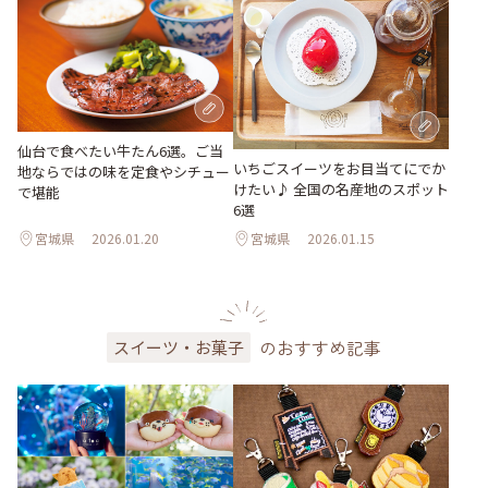
仙台で食べたい牛たん6選。ご当
いちごスイーツをお目当てにでか
地ならではの味を定食やシチュー
けたい♪ 全国の名産地のスポット
で堪能
6選
宮城県
2026.01.20
宮城県
2026.01.15
のおすすめ記事
スイーツ・お菓子