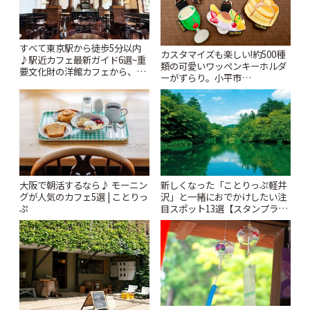
すべて東京駅から徒歩5分以内
カスタマイズも楽しい!約500種
♪駅近カフェ最新ガイド6選~重
類の可愛いワッペンキーホルダ
要文化財の洋館カフェから、改
ーがずらり。小平市
札すぐのレトロ喫茶まで~ | こと
「Kimamaya T&K」 | ことりっ
りっぷ
ぷ
大阪で朝活するなら♪ モーニン
新しくなった「ことりっぷ軽井
グが人気のカフェ5選 | ことりっ
沢」と一緒におでかけしたい注
ぷ
目スポット13選【スタンプラリ
ー開催中】 | ことりっぷ