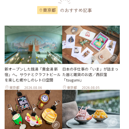
のおすすめ記事
東京都
新オープンした銭湯「黄金湯 新
日本の手仕事の「いま」が詰まっ
宿」へ。サウナとクラフトビール
た器と雑貨のお店／西荻窪
を楽しむ癒やしのレトロ空間
「tsugumi」
東京都
2026.08.06
東京都
2026.08.05