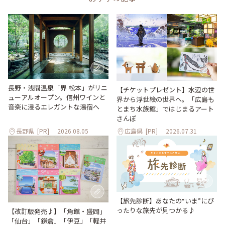
長野・浅間温泉「界 松本」がリニ
【チケットプレゼント】水辺の世
ューアルオープン。信州ワインと
界から浮世絵の世界へ。「広島も
音楽に浸るエレガントな湯宿へ
とまち水族館」ではじまるアート
さんぽ
長野県
[PR]
2026.08.05
広島県
[PR]
2026.07.31
【旅先診断】あなたの“いま”にぴ
ったりな旅先が見つかる♪
【改訂版発売♪】「角館・盛岡」
「仙台」「鎌倉」「伊豆」「軽井