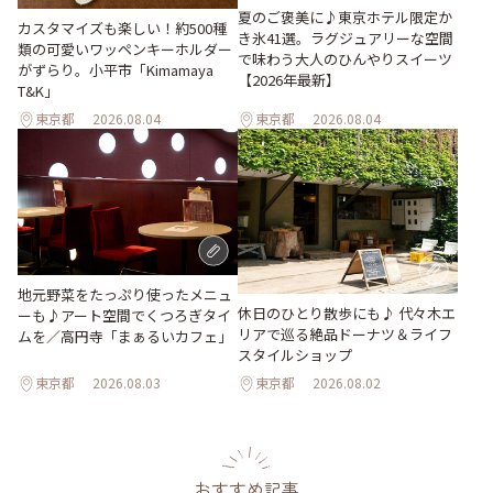
夏のご褒美に♪東京ホテル限定か
カスタマイズも楽しい！約500種
き氷41選。ラグジュアリーな空間
類の可愛いワッペンキーホルダー
で味わう大人のひんやりスイーツ
がずらり。小平市「Kimamaya
【2026年最新】
T&K」
東京都
2026.08.04
東京都
2026.08.04
地元野菜をたっぷり使ったメニュ
休日のひとり散歩にも♪ 代々木エ
ーも♪アート空間でくつろぎタイ
リアで巡る絶品ドーナツ＆ライフ
ムを／高円寺「まぁるいカフェ」
スタイルショップ
東京都
2026.08.03
東京都
2026.08.02
おすすめ記事