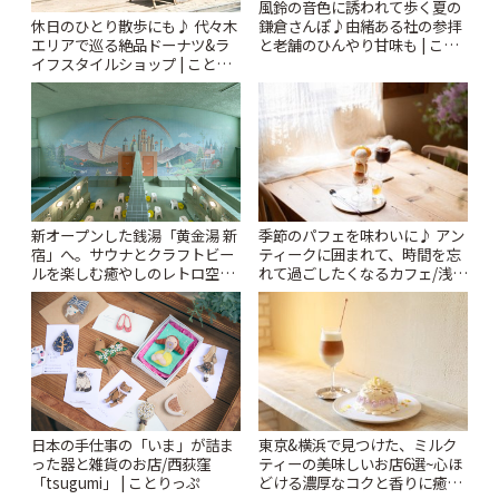
風鈴の音色に誘われて歩く夏の
休日のひとり散歩にも♪ 代々木
鎌倉さんぽ♪由緒ある社の参拝
エリアで巡る絶品ドーナツ&ラ
と老舗のひんやり甘味も | こと
イフスタイルショップ | ことり
りっぷ
っぷ
新オープンした銭湯「黄金湯 新
季節のパフェを味わいに♪ アン
宿」へ。サウナとクラフトビー
ティークに囲まれて、時間を忘
ルを楽しむ癒やしのレトロ空間
れて過ごしたくなるカフェ/浅草
| ことりっぷ
「annorum cafe」 | ことりっぷ
日本の手仕事の「いま」が詰ま
東京&横浜で見つけた、ミルク
った器と雑貨のお店/西荻窪
ティーの美味しいお店6選~心ほ
「tsugumi」 | ことりっぷ
どける濃厚なコクと香りに癒や