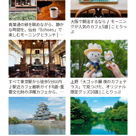
大阪で朝活するなら♪ モーニン
青葉通の緑を眺めながら、静か
グが人気のカフェ5選 | ことりっ
な時間を。仙台「Echoes」で
ぷ
楽しむモーニングとランチ | こ
とりっぷ
すべて東京駅から徒歩5分以内
上野「大ゴッホ展 夜のカフェテ
♪駅近カフェ最新ガイド6選~重
ラス」で見つけた、オリジナル
要文化財の洋館カフェから、改
限定グッズ10選 | ことりっぷ
札すぐのレトロ喫茶まで~ | こと
りっぷ