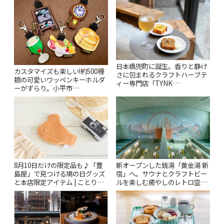
日本橋兜町に誕生。香りと静け
カスタマイズも楽しい!約500種
さに包まれるクラフトハーブテ
類の可愛いワッペンキーホルダ
ィー専門店「TYNK
ーがずらり。小平市
Kabutocho」 | ことりっぷ
「Kimamaya T&K」 | ことりっ
ぷ
8月10日だけの限定品も♪「豊
新オープンした銭湯「黄金湯 新
島屋」で見つける鳩の日グッズ
宿」へ。サウナとクラフトビー
と本店限定アイテム | ことりっ
ルを楽しむ癒やしのレトロ空間
ぷ
| ことりっぷ