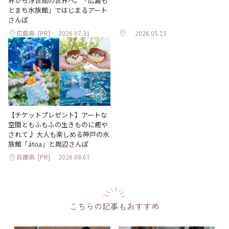
界から浮世絵の世界へ。「広島も
とまち水族館」ではじまるアート
さんぽ
広島県
[PR]
2026.07.31
2026.05.15
【チケットプレゼント】アートな
空間ともふもふの生きものに癒や
されて♪ 大人も楽しめる神戸の水
族館「átoa」と周辺さんぽ
兵庫県
[PR]
2026.08.07
こちらの記事もおすすめ