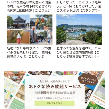
レトロな蔵造りの街並みと国宝
新しくなった「ことりっぷ軽井
の城。松本の城下町で心ほぐれ
沢」と一緒におでかけしたい注
る週末1泊2日の旅 | ことりっぷ
目スポット13選【スタンプラリ
ー開催中】 | ことりっぷ
名物いなり寿司やスイーツの食
夏休みでも混雑を避けて。のん
べ歩きも楽しい♪愛知・豊川稲
びり過ごせる国内旅先6選【こ
荷参道さんぽ | ことりっぷ
とりっぷ編集部おすすめ】 | こ
とりっぷ