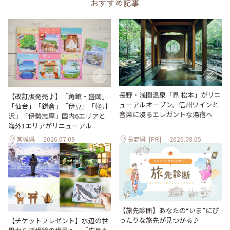
おすすめ記事
長野・浅間温泉「界 松本」がリニ
【改訂版発売♪】「角館・盛岡」
ューアルオープン。信州ワインと
「仙台」「鎌倉」「伊豆」「軽井
音楽に浸るエレガントな湯宿へ
沢」「伊勢志摩」国内6エリアと
海外1エリアがリニューアル
宮城県
2026.07.09
長野県
[PR]
2026.08.05
【旅先診断】あなたの“いま”にぴ
ったりな旅先が見つかる♪
【チケットプレゼント】水辺の世