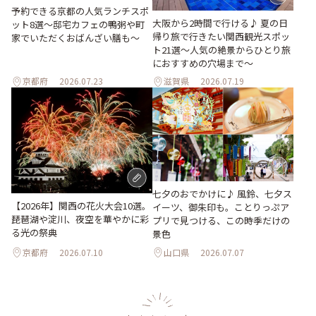
予約できる京都の人気ランチスポ
大阪から2時間で行ける♪ 夏の日
ット8選～邸宅カフェの鴨粥や町
帰り旅で行きたい関西観光スポッ
家でいただくおばんざい膳も～
ト21選～人気の絶景からひとり旅
におすすめの穴場まで～
京都府
2026.07.23
滋賀県
2026.07.19
七夕のおでかけに♪ 風鈴、七夕ス
【2026年】関西の花火大会10選。
イーツ、御朱印も。ことりっぷア
琵琶湖や淀川、夜空を華やかに彩
プリで見つける、この時季だけの
る光の祭典
景色
京都府
2026.07.10
山口県
2026.07.07