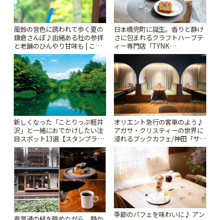
風鈴の音色に誘われて歩く夏の
日本橋兜町に誕生。香りと静け
鎌倉さんぽ♪由緒ある社の参拝
さに包まれるクラフトハーブテ
と老舗のひんやり甘味も | こと
ィー専門店「TYNK
りっぷ
Kabutocho」 | ことりっぷ
新しくなった「ことりっぷ軽井
オリエント急行の客車のよう♪
沢」と一緒におでかけしたい注
アガサ・クリスティーの世界に
目スポット13選【スタンプラリ
浸れるブックカフェ/神田「サロ
ー開催中】 | ことりっぷ
ンクリスティ」 | ことりっぷ
季節のパフェを味わいに♪ アン
青葉通の緑を眺めながら、静か