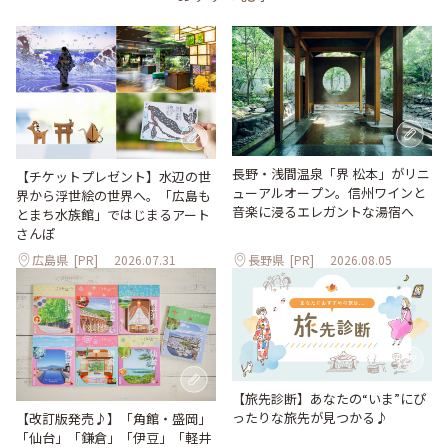
長野・浅間温泉「界 松本」がリニ
【チケットプレゼント】水辺の世
ューアルオープン。信州ワインと
界から浮世絵の世界へ。「広島も
音楽に浸るエレガントな湯宿へ
とまち水族館」ではじまるアート
さんぽ
広島県
[PR]
2026.07.31
長野県
[PR]
2026.08.05
【旅先診断】あなたの“いま”にぴ
ったりな旅先が見つかる♪
【改訂版発売♪】「角館・盛岡」
「仙台」「鎌倉」「伊豆」「軽井