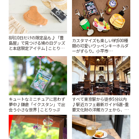
8月10日だけの限定品も♪「豊
カスタマイズも楽しい!約500種
島屋」で見つける鳩の日グッズ
類の可愛いワッペンキーホルダ
と本店限定アイテム | ことりっ
ーがずらり。小平市
ぷ
「Kimamaya T&K」 | ことりっ
ぷ
キュートなミニチュアに思わず
すべて東京駅から徒歩5分以内
夢中♪鎌倉「イクスタン」で出
♪駅近カフェ最新ガイド6選~重
会う小さな世界 | ことりっぷ
要文化財の洋館カフェから、改
札すぐのレトロ喫茶まで~ | こと
りっぷ