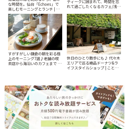
ティークに囲まれて、時間を忘
な時間を。仙台「Echoes」で
れて過ごしたくなるカフェ/浅草
楽しむモーニングとランチ | こ
「annorum cafe」 | ことりっぷ
とりっぷ
すがすがしい鎌倉の朝を彩る極
休日のひとり散歩にも♪ 代々木
上のモーニング7選♪老舗の喫
エリアで巡る絶品ドーナツ&ラ
茶店から海沿いのカフェまで |
イフスタイルショップ | ことり
ことりっぷ
っぷ