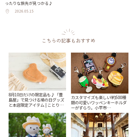
ったりな旅先が見つかる♪
2026.05.15
こちらの記事もおすすめ
8月10日だけの限定品も♪「豊
カスタマイズも楽しい!約500種
島屋」で見つける鳩の日グッズ
類の可愛いワッペンキーホルダ
と本店限定アイテム | ことりっ
ーがずらり。小平市
ぷ
「Kimamaya T&K」 | ことりっ
ぷ