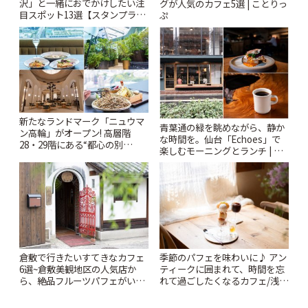
沢」と一緒におでかけしたい注
グが人気のカフェ5選 | ことりっ
目スポット13選【スタンプラリ
ぷ
ー開催中】 | ことりっぷ
新たなランドマーク「ニュウマ
青葉通の緑を眺めながら、静か
ン高輪」がオープン! 高層階
な時間を。仙台「Echoes」で
28・29階にある“都心の別
楽しむモーニングとランチ | こ
荘”「ルフトバウム」とは? | こ
とりっぷ
とりっぷ
倉敷で行きたいすてきなカフェ
季節のパフェを味わいに♪ アン
6選~倉敷美観地区の人気店か
ティークに囲まれて、時間を忘
ら、絶品フルーツパフェがいた
れて過ごしたくなるカフェ/浅草
だけるパーラーまで~ | ことりっ
「annorum cafe」 | ことりっぷ
ぷ