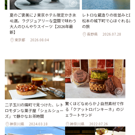
い
夏のご褒美に♪東京ホテル限定かき氷
レトロな蔵造りの街並みと国
。巨
41選。ラグジュアリーな空間で味わう
松本の城下町で心ほぐれる週末
26
大人のひんやりスイーツ【2026年最
の旅
新】
長野県
2026.07.28
東京都
2026.08.04
驚くほどなめらか♪自然素材で作
二子玉川の隣町で見つけた、レト
る「クアットロパンキーネ」のジ
ロモダンな菓子屋「シェルシュー
ェラートサンド
ズ」で静かなお茶時間
神奈川県
2024.03.18
神奈川県
2022.07.26