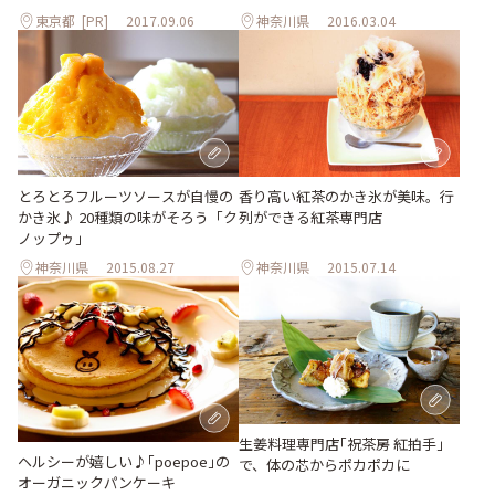
東京都
[PR]
2017.09.06
神奈川県
2016.03.04
とろとろフルーツソースが自慢の
香り高い紅茶のかき氷が美味。行
かき氷♪ 20種類の味がそろう「ク
列ができる紅茶専門店
ノップゥ」
神奈川県
2015.08.27
神奈川県
2015.07.14
生姜料理専門店｢祝茶房 紅拍手｣
ヘルシーが嬉しい♪｢poepoe｣の
で、体の芯からポカポカに
オーガニックパンケーキ