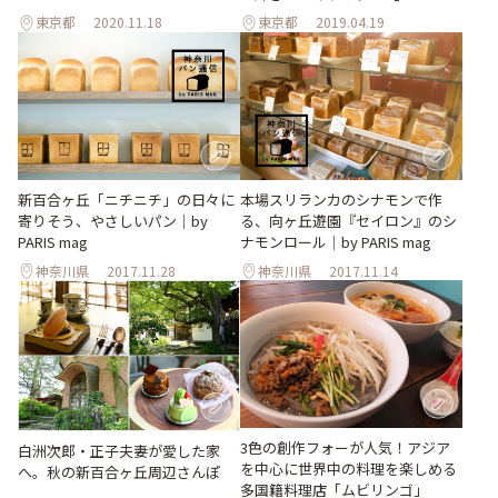
東京都
2020.11.18
東京都
2019.04.19
新百合ヶ丘「ニチニチ」の日々に
本場スリランカのシナモンで作
寄りそう、やさしいパン｜by
る、向ヶ丘遊園『セイロン』のシ
PARIS mag
ナモンロール｜by PARIS mag
神奈川県
2017.11.28
神奈川県
2017.11.14
3色の創作フォーが人気！アジア
白洲次郎・正子夫妻が愛した家
を中心に世界中の料理を楽しめる
へ。秋の新百合ヶ丘周辺さんぽ
多国籍料理店「ムビリンゴ」