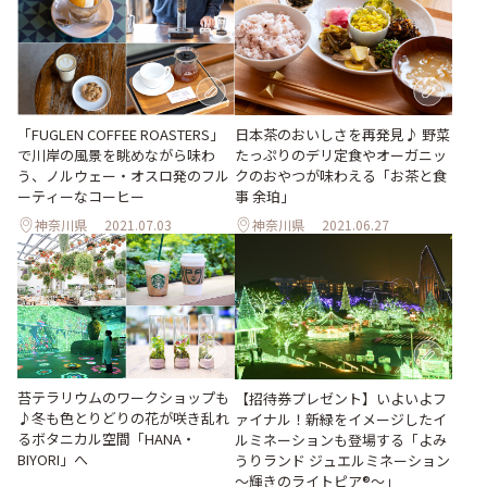
「FUGLEN COFFEE ROASTERS」
日本茶のおいしさを再発見♪ 野菜
で川岸の風景を眺めながら味わ
たっぷりのデリ定食やオーガニッ
う、ノルウェー・オスロ発のフル
クのおやつが味わえる「お茶と食
ーティーなコーヒー
事 余珀」
神奈川県
2021.07.03
神奈川県
2021.06.27
苔テラリウムのワークショップも
【招待券プレゼント】いよいよフ
♪冬も色とりどりの花が咲き乱れ
ァイナル！新緑をイメージしたイ
るボタニカル空間「HANA・
ルミネーションも登場する「よみ
BIYORI」へ
うりランド ジュエルミネーション
～輝きのライトピア®～」