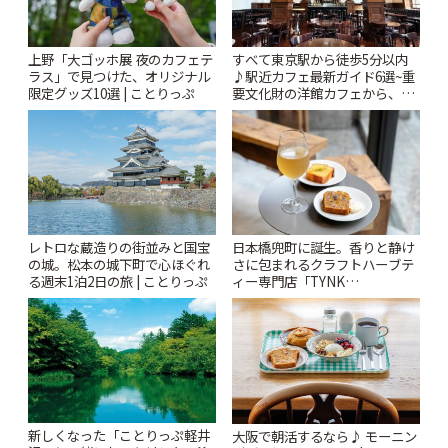
上野「大ゴッホ展 夜のカフェテ
すべて東京駅から徒歩5分以内
ラス」で見つけた、オリジナル
♪駅近カフェ最新ガイド6選~重
限定グッズ10選 | ことりっぷ
要文化財の洋館カフェから、改
札すぐのレトロ喫茶まで~ | こと
りっぷ
レトロな蔵造りの街並みと国宝
日本橋兜町に誕生。香りと静け
の城。松本の城下町で心ほぐれ
さに包まれるクラフトハーブテ
る週末1泊2日の旅 | ことりっぷ
ィー専門店「TYNK
Kabutocho」 | ことりっぷ
新しくなった「ことりっぷ軽井
大阪で朝活するなら♪ モーニン