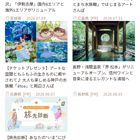
沢」「伊勢志摩」国内6エリアと
とまち水族館」ではじまるアート
海外1エリアがリニューアル
さんぽ
宮城県
2026.07.09
広島県
[PR]
2026.07.31
長野・浅間温泉「界 松本」がリニ
【チケットプレゼント】アートな
ューアルオープン。信州ワインと
空間ともふもふの生きものに癒や
音楽に浸るエレガントな湯宿へ
されて♪ 大人も楽しめる神戸の水
族館「átoa」と周辺さんぽ
兵庫県
[PR]
2026.08.07
長野県
[PR]
2026.08.05
【旅先診断】あなたの“いま”にぴ