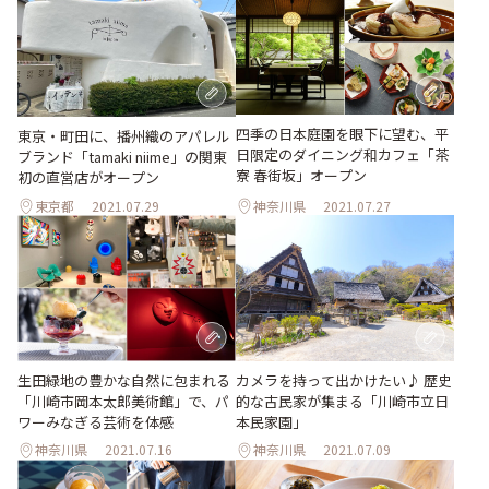
四季の日本庭園を眼下に望む、平
東京・町田に、播州織のアパレル
日限定のダイニング和カフェ「茶
ブランド「tamaki niime」の関東
寮 春街坂」オープン
初の直営店がオープン
東京都
2021.07.29
神奈川県
2021.07.27
生田緑地の豊かな自然に包まれる
カメラを持って出かけたい♪ 歴史
「川崎市岡本太郎美術館」で、パ
的な古民家が集まる「川崎市立日
ワーみなぎる芸術を体感
本民家園」
神奈川県
2021.07.16
神奈川県
2021.07.09