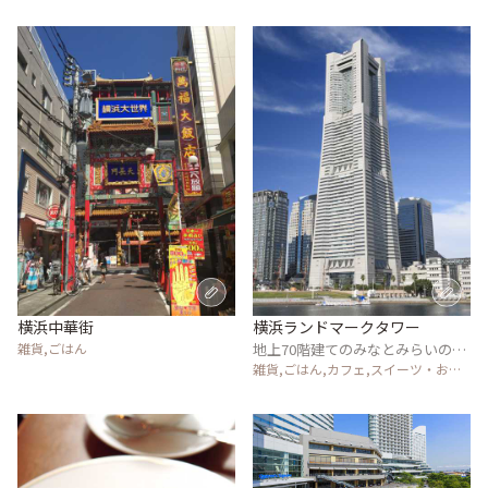
横浜中華街
横浜ランドマークタワー
雑貨,ごはん
地上70階建てのみなとみらいのシ
ンボル
雑貨,ごはん,カフェ,スイーツ・お菓
子,アート・カルチャー,風景・景色,
温泉・スパ,その他施設