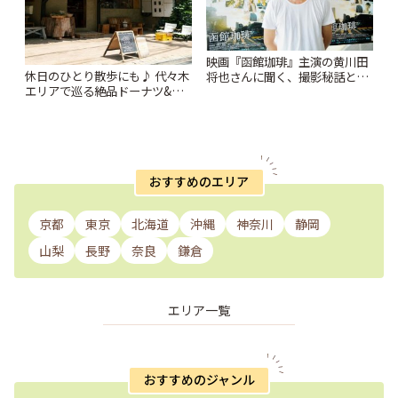
映画『函館珈琲』主演の黄川田
休日のひとり散歩にも♪ 代々木
将也さんに聞く、撮影秘話と函
エリアで巡る絶品ドーナツ&ラ
館の魅力 | ことりっぷ
イフスタイルショップ | ことり
っぷ
おすすめのエリア
京都
東京
北海道
沖縄
神奈川
静岡
山梨
長野
奈良
鎌倉
エリア一覧
おすすめのジャンル