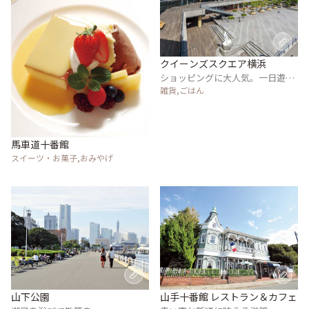
クイーンズスクエア横浜
ショッピングに大人気。一日遊べ
る大型複合施設
雑貨,ごはん
馬車道十番館
スイーツ・お菓子,おみやげ
山下公園
山手十番館 レストラン＆カフェ