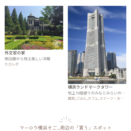
外交官の家
明治期から残る美しい洋館
たびレポ
横浜ランドマークタワー
地上70階建てのみなとみらいのシ
ンボル
雑貨,ごはん,カフェ,スイーツ・お菓
子,アート・カルチャー,風景・景色,
温泉・スパ,その他施設
マーロウ横浜そご...周辺の「買う」スポット