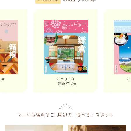
っぷ
ことりっぷ
こ
鎌倉 江ノ電
マーロウ横浜そご...周辺の「食べる」スポット