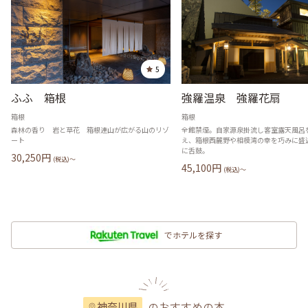
5
ふふ 箱根
強羅温泉 強羅花扇
箱根
箱根
森林の香り 岩と草花 箱根連山が広がる山のリゾ
全館禁煙。自家源泉掛流し客室露天風呂
ート
え、箱根西麓野や相模湾の幸を巧みに盛
に舌鼓。
30,250
円
(税込)〜
45,100
円
(税込)〜
でホテルを探す
のおすすめの本
神奈川県