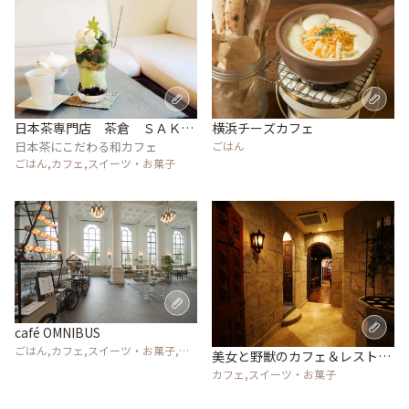
日本茶専門店 茶倉 ＳＡＫＵ
横浜チーズカフェ
ＲＡ
日本茶にこだわる和カフェ
ごはん
ごはん,カフェ,スイーツ・お菓子
café OMNIBUS
ごはん,カフェ,スイーツ・お菓子,イ
美女と野獣のカフェ＆レストラ
ベント,その他施設
ンBeauty＆the Beast
カフェ,スイーツ・お菓子