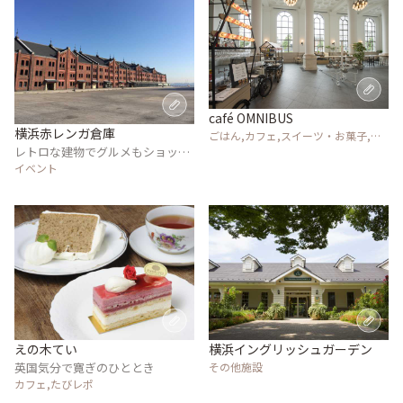
café OMNIBUS
横浜赤レンガ倉庫
ごはん,カフェ,スイーツ・お菓子,イ
レトロな建物でグルメもショッピ
ベント,その他施設
ングも満喫できる
イベント
えの木てい
横浜イングリッシュガーデン
英国気分で寛ぎのひととき
その他施設
カフェ,たびレポ