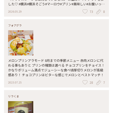
した♡ #横浜#横浜そごう#マーロウ#プリン#美味しい#お腹いっぱ
い#テイクアウトの店の別#色々なお味食べたい
73
8
2026.05.29
フォアグラ
メロンプリンアラモード 8月までの季節メニュー 赤肉メロンに代
わる事もありと プリンの種類は選べる チョコプリンをチョイス！
かなりボリューム満点でジューシーな食べ頃厚切りメロンが高級
感あり！ チョコプリンはビターな感じでメロンとベストマッチ！
28
7
2023.07.25
リラくま