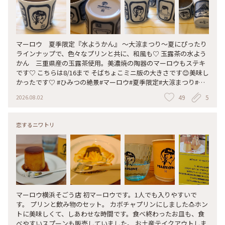
マーロウ 夏季限定『水ようかん』 〜大涼まつり〜夏にぴったり
ラインナップで、色々なプリンと共に、和風も♡ 玉露茶の水よう
かん 三重県産の玉露茶使用。美濃焼の陶器のマーロウもステキ
です♡ こちらは8/16まで そばちょこミニ版の大きさです😊美味し
かったです♡ #ひみつの絶景#マーロウ#夏季限定#大涼まつり#玉
露茶の水ようかん#美濃焼#お土産#横浜そごう#横浜#夏の日
49
5
2026.08.02
恋するニワトリ
マーロウ横浜そごう店 初マーロウです。1人でも入りやすいで
す。 プリンと飲み物のセット。 カボチャプリンにしました🍮ホン
トに美味しくて、しあわせな時間です。食べ終わったお皿も、食
べやすいスプーンも販売していました。 お土産テイクアウトしま