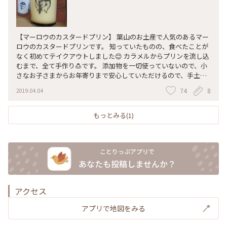
【マーロウのカスタードプリン】 葉山のお土産で人気のあるマー
ロウのカスタードプリンです。 知っていたものの、食べたことが
なく初めてテイクアウトしました😊 カラメルからプリンを流し込
むまで、全て手作り🍮です。 添加物を一切使っていないので、小
さなお子さまからお年寄りまで安心していただけるので、手土産
に最適だと思います🎁 食べてみた感想ですが！！ 卵の濃厚さが何
74
8
2019.04.04
とも言えません😌濃厚😊 ビーカーから出しても、プリンが自立す
るほど、弾力が強いのにも驚きました😲 定番のカスタードプリン
の他に、今の季節限定のさくらプリンもあるようです🌸 いつか、
もっとみる(1)
葉山の本店のカフェ・レストランでお食事を楽しめればいいな🍴
☺️ ※容器のガラスのビーカーは、お店にてリサイクルを承ってい
るようです。 キレイに洗ってお店に持ち込めば、プリン代200円
ことりっぷアプリで
キャッシュバックしてもらえるようです。 #葉山町 #マーロウ
あなたも投稿しませんか？
アクセス
アプリで地図をみる