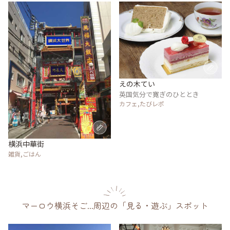
えの木てい
英国気分で寛ぎのひととき
カフェ,たびレポ
横浜中華街
雑貨,ごはん
マーロウ横浜そご...周辺の「見る・遊ぶ」スポット