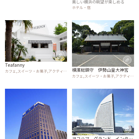
美しい横浜の眺望が楽しめる
ホテル・宿
Teafanny
横濱総鎮守 伊勢山皇大神宮
カフェ,スイーツ・お菓子,アクティビ
カフェ,スイーツ・お菓子,アクティビ
ティ・体験,風景・景色,ホテル・宿,
ティ・体験,風景・景色,ホテル・宿,
温泉・スパ,その他施設
温泉・スパ,その他施設
ヨコハマ グランド インター