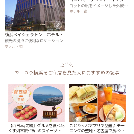
コンチネンタル ホテル
ヨットの帆をイメージした外観は
横浜のシンボル
ホテル・宿
横浜ベイシェラトン ホテル＆
タワーズ
観光の拠点に便利なロケーション
ホテル・宿
マーロウ横浜そごう店を見た人におすすめの記事
【西日本/前編】グルメを食べ尽
ことりっぷアプリで話題♪ モー
くす列車旅~神戸のスイーツか
ニングの聖地・名古屋で食べた