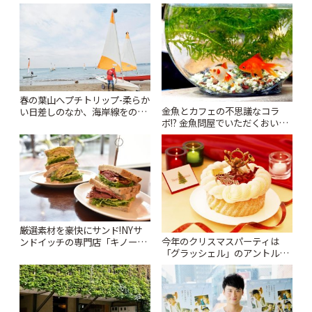
ら広島のお好み焼きまで | こと
い朝ごはん5選 | ことりっぷ
りっぷ
春の葉山へプチトリップ-柔らか
金魚とカフェの不思議なコラ
い日差しのなか、海岸線をのん
ボ!? 金魚問屋でいただくおいし
びりおさんぽ | ことりっぷ
いランチ | ことりっぷ
厳選素材を豪快にサンド!NYサ
今年のクリスマスパーティは
ンドイッチの専門店「キノー
「グラッシェル」のアントルメ
ズ」 | ことりっぷ
グラッセで華やかに | ことりっ
ぷ