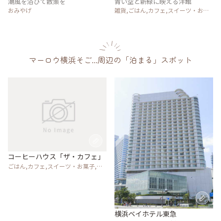
潮風を浴びて散策を
青い空と新緑に映える洋館
おみやげ
雑貨,ごはん,カフェ,スイーツ・お菓
子,たびレポ,風景・景色,おみやげ
マーロウ横浜そご...周辺の「泊まる」スポット
コーヒーハウス「ザ・カフェ」
ごはん,カフェ,スイーツ・お菓子,パ
ン,ホテル・宿
横浜ベイホテル東急