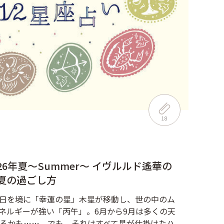
18
6年夏～Summer～ イヴルルド遙華の
夏の過ごし方
30日を境に「幸運の星」木星が移動し、世の中のム
ネルギーが強い「丙午」。6月から9月は多くの天
るかも……。でも、それはすべて星が仕掛けたハ