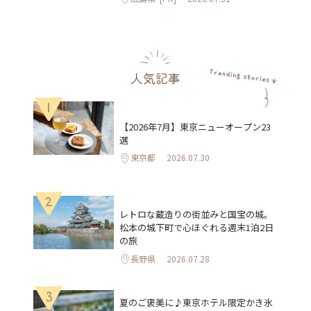
人気記事
1
【2026年7月】東京ニューオープン23
選
東京都
2026.07.30
2
レトロな蔵造りの街並みと国宝の城。
松本の城下町で心ほぐれる週末1泊2日
の旅
長野県
2026.07.28
3
夏のご褒美に♪東京ホテル限定かき氷