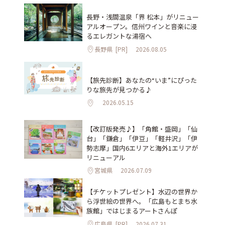
長野・浅間温泉「界 松本」がリニュー
アルオープン。信州ワインと音楽に浸
るエレガントな湯宿へ
長野県
[PR]
2026.08.05
【旅先診断】あなたの“いま”にぴった
りな旅先が見つかる♪
2026.05.15
【改訂版発売♪】「角館・盛岡」「仙
台」「鎌倉」「伊豆」「軽井沢」「伊
勢志摩」国内6エリアと海外1エリアが
リニューアル
宮城県
2026.07.09
【チケットプレゼント】水辺の世界か
ら浮世絵の世界へ。「広島もとまち水
族館」ではじまるアートさんぽ
広島県
[PR]
2026.07.31