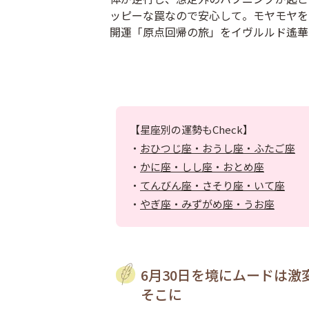
ッピーな罠なので安心して。モヤモヤを
開運「原点回帰の旅」をイヴルルド遙華
【星座別の運勢もCheck】
・
おひつじ座・おうし座・ふたご座
・
かに座・しし座・おとめ座
・
てんびん座・さそり座・いて座
・
やぎ座・みずがめ座・うお座
6月30日を境にムードは激
そこに