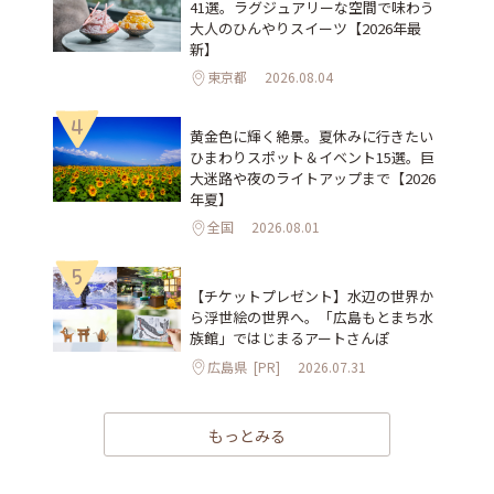
41選。ラグジュアリーな空間で味わう
大人のひんやりスイーツ【2026年最
新】
東京都
2026.08.04
4
黄金色に輝く絶景。夏休みに行きたい
ひまわりスポット＆イベント15選。巨
大迷路や夜のライトアップまで【2026
年夏】
全国
2026.08.01
5
【チケットプレゼント】水辺の世界か
ら浮世絵の世界へ。「広島もとまち水
族館」ではじまるアートさんぽ
広島県
[PR]
2026.07.31
もっとみる