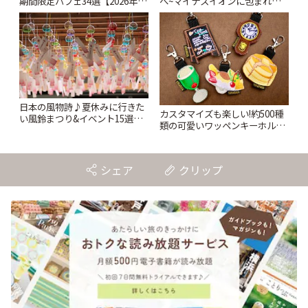
期間限定パフェ34選【2026年8
へ~マイナスイオンに包まれな
月~10月】 | ことりっぷ
がら名建築や美術館をめぐろう
~ | ことりっぷ
日本の風物詩♪夏休みに行きた
カスタマイズも楽しい!約500種
い風鈴まつり&イベント15選
類の可愛いワッペンキーホルダ
【2026年夏】 | ことりっぷ
ーがずらり。小平市
「Kimamaya T&K」 | ことりっ
ぷ
シェア
クリップ