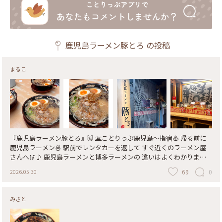
鹿児島ラーメン豚とろ
の投稿
まるこ
『鹿児島ラーメン豚とろ』🐷 🌋ことりっぷ鹿児島〜指宿♨️ 帰る前に
鹿児島ラーメン🍜 駅前でレンタカーを返して すぐ近くのラーメン屋
さんへ🥢♪ 鹿児島ラーメンと博多ラーメンの 違いはよくわかりませ
んが 鹿児島豚の豚骨をじっくり炊いた ベースに鶏ガラ、カツオ出汁
69
0
2026.05.30
等 の濃厚スープと 豚とろのチャーシューが とろけるラーメン🍜😋 思
ったよりあっさり食べられました💕 餃子🥟も食べましたが 写真はあ
りません🤣 駅近にはここしかなくて 天文館の方に行けば もっとたく
みさと
さんのお店が ありました。 今回の旅で 鹿児島グルメはいちおう 満喫
できました😊 ・ ・ #ちいさな列車旅 #ことりっぷ鹿児島指宿 #ことり