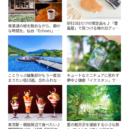
8月10日だけの限定品も♪「豊
青葉通の緑を眺めながら、静か
島屋」で見つける鳩の日グッズ
な時間を。仙台「Echoes」で
と本店限定アイテム | ことりっ
楽しむモーニングとランチ | こ
ぷ
とりっぷ
ことりっぷ編集部がもう一度泊
キュートなミニチュアに思わず
まりたい宿10選。忘れられない
夢中♪鎌倉「イクスタン」で出
絶景や温泉、名建築まで | こと
会う小さな世界 | ことりっぷ
りっぷ
東京駅・銀座周辺で食べたい♪
夏の軽井沢を堪能する小さな旅