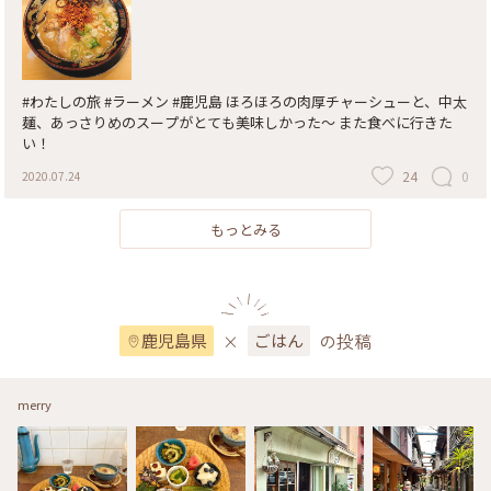
っぷ鹿児島 #家族旅 #鹿児島ラーメン豚とろ🐷 #鹿児島ラーメン #ラー
メン #豚骨ラーメン #鹿児島グルメ #ご当地グルメ #ご当地ラーメン #
鹿児島ごはん #旅のごはん #鹿児島中央駅 #鹿児島市 #鹿児島 #鹿児島
県 #ドライブ #鹿児島ドライブ
#わたしの旅 #ラーメン #鹿児島 ほろほろの肉厚チャーシューと、中太
麺、あっさりめのスープがとても美味しかった〜 また食べに行きた
い！
24
0
2020.07.24
もっとみる
×
の投稿
鹿児島県
ごはん
merry