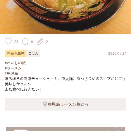
24
0
2
鹿児島県
ごはん
2020.07.24
#わたしの旅
#ラーメン
#鹿児島
ほろほろの肉厚チャーシューと、中太麺、あっさりめのスープがとても
美味しかった〜

また食べに行きたい！
鹿児島ラーメン豚とろ