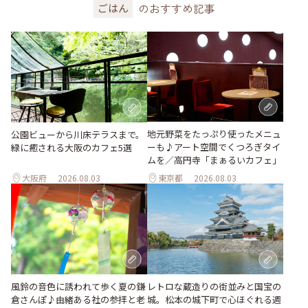
のおすすめ記事
ごはん
地元野菜をたっぷり使ったメニュ
公園ビューから川床テラスまで。
ーも♪アート空間でくつろぎタイ
緑に癒される大阪のカフェ5選
ムを／高円寺「まぁるいカフェ」
大阪府
2026.08.03
東京都
2026.08.03
風鈴の音色に誘われて歩く夏の鎌
レトロな蔵造りの街並みと国宝の
倉さんぽ♪由緒ある社の参拝と老
城。松本の城下町で心ほぐれる週