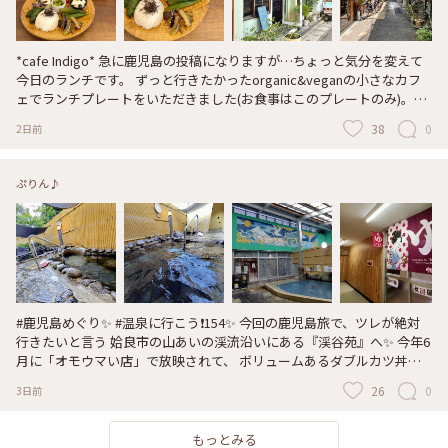
*cafe Indigo* 急に鹿児島の投稿になりますが…ちょっと気分を変えて
今日のランチです。 ずっと行きたかったorganic&veganの小さなカフ
ェでランチプレートをいただきました(お食事はこのプレートのみ)。い
ろんな野菜が使われたほっこり気分になれるごはん。オクラやゴーヤな
38
0
2日前
ど鹿児島の夏野菜にちょこっとスイカとメロンなど、夏を感じるメニュ
ー。スープは鹿児島らしくさつまいもたっぷりの甘めの味噌汁。どれも
味付けが優しくて嬉しいランチになりました。 こちらのカフェは鹿児
ぷりん♪
島市役所に近い名山堀というエリアの端っこにあります。鹿児島に住む
何年か前、仕事で鹿児島に来たときに知ったこのエリア、細い路地と古
くて狭い建物が集まり、小さな飲食店が軒を連ねていてわくわくするの
でおすすめです。 ・ 今日からしばらく連休で♡いいスタートになった
気がします。 休んでばっかり！って感じですが😂昨日まで17連勤かつ
深夜勤務ありだったので、昨日久しぶりに帰宅して今日からその分の休
みです♡ 本当は熊本に帰省予定でしたが、地震の影響で交通手段がな
#鹿児島めぐり✨ #温泉に行こう❗️154✨ 今回の鹿児島旅で、ツレが絶対
いので休みは鹿児島で。鹿児島も結構揺れたそうですが、家は特に何も
行きたいと言う 姶良市の山あいの渓流沿いにある『渓谷苑』へ✨ 今年6
倒れたりしてませんでした。地震の対応に当たっている同僚に感謝しつ
月に「オモウマい店」で放映されて、 ボリュームあるダブルカツ丼
つ、毎日充実した休暇にしようと思います☀︎ #カフェインディゴ #名山
や、そうめん流し 滝修行も出来る温泉施設です🤣✨ 夕方に行ったので
堀 #名山町 #鹿児島 #カフェ #ランチ #ヴィーガン #ベジタリアン #オー
26
0
3日前
食事は出来ませんでしたが 温泉に立ち寄りました♨️☺️💕 入る前にスポ
ガニック
ーツクラブ？の練習後の子供たちが、 ゾロゾロと20人くらいやって来
て、 「えっ❓️みんな温泉に入るの⁉️」🫨💦 この日は“子供無料の日”だっ
もっとみる