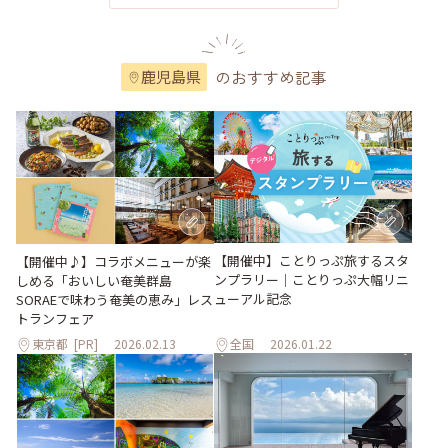
たみたい😂💦 男の子ばかりだったので女湯は貸切でしたっ♨️😍✨ 内湯
に、露天風呂、サウナ、水風呂とあり 源泉かけ流しの天然温泉です♨️✨
泉質は、ナトリウム塩化物泉-硫酸塩泉で 無色透明の肌触りが柔らかい
湯で、水風呂は 湧き水を使用しているので飲用も💕 ゆっくりと昼間の
のおすすめ記事
鹿児島県
疲れを癒せました♨️☺️ 帰る時にもまた違う団体の子供達がゾロゾロと
😅 子供が大きくなっても温泉が好きでいて欲しいと 言う店主さんの無
料サービスは大人になっても 忘れられない楽しい思い出に残るでしょ
うね🥰 宿泊もでき、家族風呂やニジマス釣りもあります❣️ 2026.07.20 #
渓谷苑 #源泉かけ流し #オモウマい店 #子供無料 #上山温泉 #温泉に行こ
う #ひみつの絶景 #鹿児島めぐり #ぷりんの放浪記 #鹿児島県の魅力を
発信
【開催中】ことりっぷ旅するスタ
【開催中♪】コラボメニューが楽
ンプラリー｜ことりっぷ大幅リニ
しめる「おいしい奄美群島
ューアル記念
SORAEで味わう奄美の恵み」レス
トランフェア
東京都
[PR]
2026.02.13
全国
2026.01.22