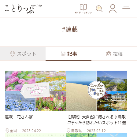
ガイド・マガジン
#
連載
スポット
記事
投稿
連載｜花さんぽ
【鳥取】大自然に癒される♪鳥取
に行ったら訪れたいスポット11選
全国
2025.04.22
鳥取県
2023.09.12