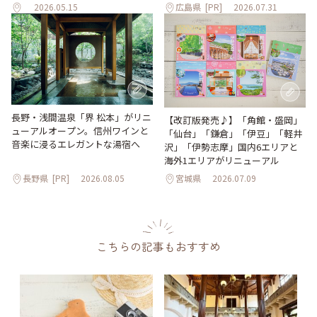
2026.05.15
広島県
[PR]
2026.07.31
長野・浅間温泉「界 松本」がリニ
【改訂版発売♪】「角館・盛岡」
ューアルオープン。信州ワインと
「仙台」「鎌倉」「伊豆」「軽井
音楽に浸るエレガントな湯宿へ
沢」「伊勢志摩」国内6エリアと
海外1エリアがリニューアル
長野県
[PR]
2026.08.05
宮城県
2026.07.09
こちらの記事もおすすめ