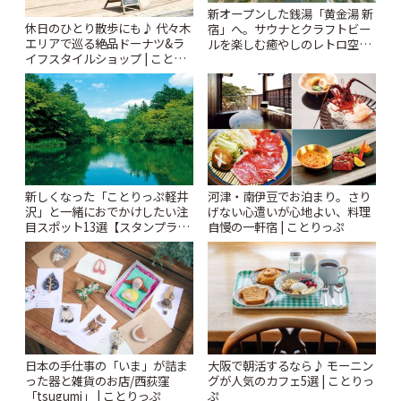
新オープンした銭湯「黄金湯 新
休日のひとり散歩にも♪ 代々木
宿」へ。サウナとクラフトビー
エリアで巡る絶品ドーナツ&ラ
ルを楽しむ癒やしのレトロ空間
イフスタイルショップ | ことり
| ことりっぷ
っぷ
新しくなった「ことりっぷ軽井
河津・南伊豆でお泊まり。さり
沢」と一緒におでかけしたい注
げない心遣いが心地よい、料理
目スポット13選【スタンプラリ
自慢の一軒宿 | ことりっぷ
ー開催中】 | ことりっぷ
日本の手仕事の「いま」が詰ま
大阪で朝活するなら♪ モーニン
った器と雑貨のお店/西荻窪
グが人気のカフェ5選 | ことりっ
「tsugumi」 | ことりっぷ
ぷ