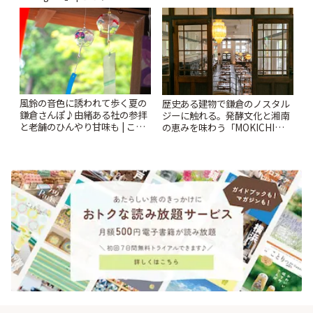
風鈴の音色に誘われて歩く夏の
歴史ある建物で鎌倉のノスタル
鎌倉さんぽ♪由緒ある社の参拝
ジーに触れる。発酵文化と湘南
と老舗のひんやり甘味も | こと
の恵みを味わう「MOKICHI
りっぷ
KAMAKURA」 | ことりっぷ