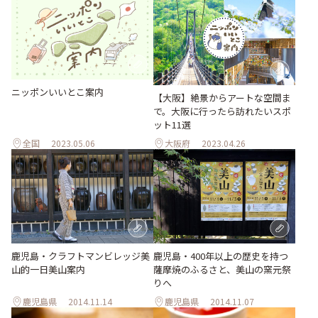
ニッポンいいとこ案内
【大阪】絶景からアートな空間ま
で。大阪に行ったら訪れたいスポ
ット11選
全国
2023.05.06
大阪府
2023.04.26
鹿児島・クラフトマンビレッジ美
鹿児島・400年以上の歴史を持つ
山的一日美山案内
薩摩焼のふるさと、美山の窯元祭
りへ
鹿児島県
2014.11.14
鹿児島県
2014.11.07