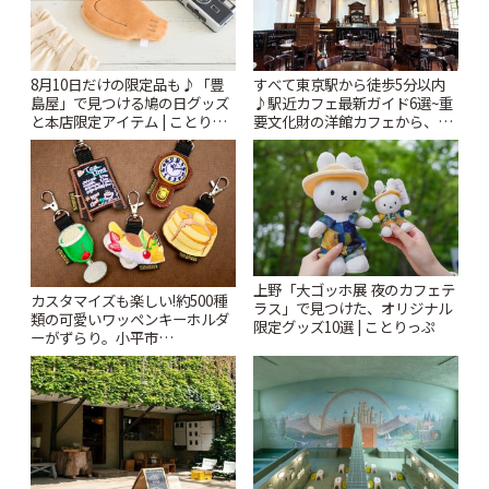
8月10日だけの限定品も♪「豊
すべて東京駅から徒歩5分以内
島屋」で見つける鳩の日グッズ
♪駅近カフェ最新ガイド6選~重
と本店限定アイテム | ことりっ
要文化財の洋館カフェから、改
ぷ
札すぐのレトロ喫茶まで~ | こと
りっぷ
上野「大ゴッホ展 夜のカフェテ
カスタマイズも楽しい!約500種
ラス」で見つけた、オリジナル
類の可愛いワッペンキーホルダ
限定グッズ10選 | ことりっぷ
ーがずらり。小平市
「Kimamaya T&K」 | ことりっ
ぷ