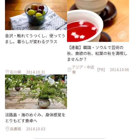
金沢・触れてうつくし、使ってう
まし。暮らしが変わるグラス
【連載】韓国・ソウルで芸術の
秋、食欲の秋、紅葉の秋を満喫し
ませんか？
アジア・中近
[PR]
2014.10.06
石川県
2014.10.31
東
淡路島・海のめぐみ、身体感覚を
とりもどす食卓へ
兵庫県
2014.10.03