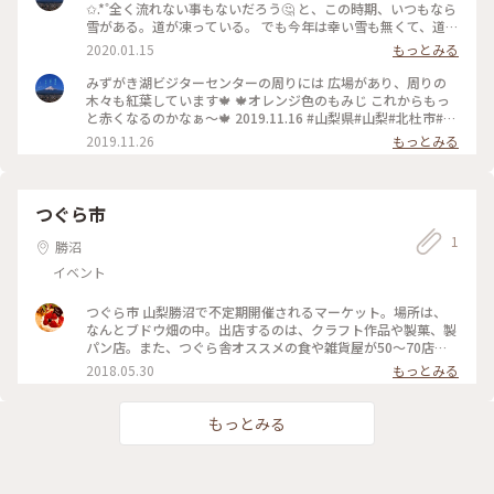
ました🌌 結果としては、 目視では数個✩.*˚流れましたが 流星
✩.*˚全く流れない事もないだろう🤔 と、この時期、いつもなら
は撮れずでした😅 水瓶を持つ女神像と天の川のコラボを撮り
雪がある。道が凍っている。 でも今年は幸い雪も無くて、道も
たかったのですが、 オリオン座と天の川 なんとか良い感じで
大丈夫みたいなので行ってきました！みずがき湖 秋に紅葉を
2020.01.15
もっとみる
撮れました✨ (天の川薄いけどね💦) カシオペア座と天の川のコ
撮りに行ったダム湖です。 駐車場近くには🚓駐在所もあるので
ラボも撮れました✩.*˚ 2020.01.03 しぶんぎ座流星群 #山梨県#
安心です👮 オリオン座の横の天の川も肉眼で見えました🌌 結
みずがき湖ビジターセンターの周りには 広場があり、周りの
山梨#ことりっぷ山梨#わたしの街#冬のおでかけ#みずがき湖
果としては、 目視では数個✩.*˚流れましたが 流星は撮れずで
木々も紅葉しています🍁 🍁オレンジ色のもみじ これからもっ
ビジターセンター#みずがき湖#瑞牆山#夜遊び#星活#星景#星
した😅 2020.01.03 しぶんぎ座流星群 #山梨県#山梨#ことりっ
と赤くなるのかなぁ〜🍁 2019.11.16 #山梨県#山梨#北杜市#わ
景写真#夜活#オリオン座#しぶんぎ座流星群
ぷ山梨#わたしの街#冬のおでかけ#みずがき湖ビジターセンタ
たしの街#みずがき湖ビジターセンター#みずがき湖#塩川ダム
2019.11.26
もっとみる
ー#みずがき湖#夜遊び#星活#星景#星景写真#夜活#オリオン座
#秋の色彩#紅葉
#しぶんぎ座流星群
つぐら市
1
勝沼
イベント
つぐら市 山梨勝沼で不定期開催されるマーケット。場所は、
なんとブドウ畑の中。出店するのは、クラフト作品や製菓、製
パン店。また、つぐら舎オススメの食や雑貨屋が50〜70店舗
ほど軒を連ねる。6月は『水玉』が出店者のドレスコードとな
2018.05.30
もっとみる
るなど、毎回決められたテーマがあり、勝沼らしいロケーショ
ンの中、お買い物を楽しめます。
もっとみる