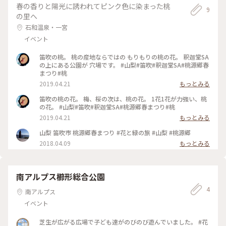
もできます。 ちなみに、1月末まで 有名な「種をまく人」は
春の香りと陽光に誘われてピンク色に染まった桃
9
海外のゴッホ美術館へ貸出中との事です。 #山梨県#山梨#こと
の里へ
りっぷ山梨#わたしの街#山梨県立美術館#ミレー美術館#ミレ
石和温泉・一宮
ー#絵画#バルビゾン派#ミレー館は超久しぶりの入館😂
イベント
笛吹の桃。 桃の産地ならではの もりもりの桃の花。 釈迦堂SA
の上にある公園が 穴場です。 #山梨#笛吹#釈迦堂SA#桃源郷春
まつり#桃
2019.04.21
もっとみる
笛吹の桃の花。 梅、桜の次は、桃の花。 1花1花が力強い、桃
の花。 #山梨#笛吹#釈迦堂SA#桃源郷春まつり#桃
2019.04.21
もっとみる
山梨 笛吹市 桃源郷春まつり #花と緑の旅 #山梨 #桃源郷
2018.04.09
もっとみる
南アルプス櫛形総合公園
4
南アルプス
イベント
芝生が広がる広場で子ども達がのびのび遊んでいました。 #花