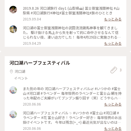
2019.8.26 河口湖旅行 day1 (山梨県🗻) 冨士御室浅間神社 #山
梨県 #河口湖旅行#神社#冨士御室浅間神社#旅のひととき
2019.09.04
もっとみる
河口湖の富士御室浅間神社の武田流流鏑馬神事を観てきまし
た。 駆け抜ける馬上から矢を射って的に命中させるなんて信
じられない技、凄い迫力でした！ 毎年4月29日に実施されるそ
うです。 #河口湖#富士御室浅間神社#流鏑馬#イベント#お祭り
2019.04.29
もっとみる
#馬###
河口湖ハーブフェスティバル
3
河口湖
イベント
また別の年の 河口湖ハーブフェスティバル🌿 #いつかの #富士
山 #河口湖 #ラベンダー 毎年恒例のラベンダーと富士山 網を持
った年配のご夫婦がいてブンブン振り回す（笑）どうやらハチ
🐝を捕獲しているようでした。行く度に『今年も会えるか
2020.06.06
もっとみる
な〜⁉︎』と ちょっと楽しみ☺️
河口湖ハーブフェスティバル ✨ #いつかの #富士山 #河口湖 #
ラベンダー #花 富士山好き！ラベンダー好き✨ 毎年恒例のお出
掛けイベントです。 今年は残念(>_<) 最近元気が出ないのは
富士山を見てないからかも？と 懐かしい写真を眺めています。
2020.06.06
もっとみる