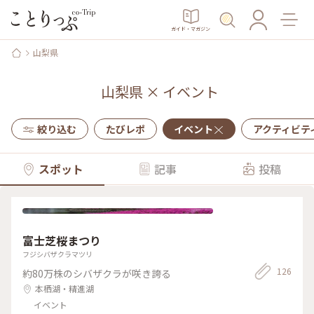
ガイド・マガジン
山梨県
山梨県
×
イベント
絞り込む
たびレポ
イベント
アクティビテ
スポット
記事
投稿
富士芝桜まつり
フジシバザクラマツリ
126
約80万株のシバザクラが咲き誇る
本栖湖・精進湖
イベント