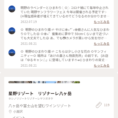
明野のラベンダーとひまわり- ̗̀ 🌻 ̖́- コロナ禍にて毎年中止され
ていた 明野サンフラワーフェス 今年は開催される予定です✨
(❈現在感染者が増えてきているのでどうなるのか分かりませ
ん。) 🌻サンフィニティ🌻 今はまだ、小さいひまわりしか咲い
2022.07.19
もっとみる
ていませんでした。 他所ひまわりは順調に育成中でした🎶 ラ
ベンダーは一部咲いていましたが 見頃も終盤💦 霞んではいま
🌻 明野のひまわり畑 🌱 やけに🐝⋆︎*ﾟ∗🐝蜂さんに人気なひまわ
したが🗻富士山も見えました(*’▽’*) ハイジの村、反対側にあ
り🌻でした😆 🌻🐝⋆゜蜜集めに夢中で 50cmくらいまで近づい
る駐車場も舗装され 現在はフェス前なので無料で駐車場が使
ても大丈夫でした😆 あ、でも📷カメラが黒いから気を付けな
えます。 期間：2022年7月23日(土)～8月21日(日) 時間：午前8
いとね💦 こちらの大きな花のひまわり畑は #オズブライダル
2021.08.21
もっとみる
時30分～午後5時30分まで 協力金：車1台500円、バス1台
さんが 「明野サンフラワーフェス」に公式スポンサーとして
5000円 入場料金：無料 開花状況は⬇こちらにてご確認下さい
協賛し、明野ひまわり畑ウェディングの窓口として、唯一結婚
🌻 明野のひまわり畑 🌱 こちらは少し小さな花の 🌻サンフィ
😌 https://hokutosunfes.com/ 2022.07.18 🌻#明野のひまわ
式を運営しております。 今年は残念ながら、サンフラワーフェ
ニティー🌻 場所は「あけの農さん物直売所」の前です。 (お店
り🌻 #ことりっぷ山梨 #山梨県 #山梨 #北杜市 #明野 #ひまわり
スは中止です。 ひまわり畑は、ウエディング用の写真撮影が出
は「ゆるキャン△」に登場しています🍅🍛) ひまわりの背丈も
#ヒマワリ #向日葵 #花 #サンフラワー #サンフラワーフェス #
来るように作ったようです。 なので、一般人は畑の中へは入れ
短く、 来られていた皆さん おもいおもいで写真を撮られてい
2021.08.21
もっとみる
ほくとサンフェス #イベント #富士山 #Myことりっぷ #アート
ませんでした。 2021.07 #明野 #向日葵 #山梨県 #山梨 #北杜市
ました😊 サンフィニティー🌻は、花が終わっても次から次へ
みたいな景色 早朝からの健康診断が予想外に早く終わってし
#ことりっぷ山梨 #ひまわり #ヒマワリ #夏景色 #夏色さがし
と蕾が開花するそうで、大きなひまわりより期間が長く楽しめ
まったので😙 🚙💨どこか行こう！！ と一旦家に帰ったら… 急
#2021年も中止😢
るそうです😉 2021.07 #明野 #向日葵 #山梨県 #山梨 #北杜市 #
激に睡魔に襲われ( - - *)ｳﾄｳﾄ お昼頃になってしまったので😅
ことりっぷ山梨 #ひまわり #ヒマワリ #サンフィニティー #夏
ひまわり🌻の様子を見に行ってきました😆
景色 #夏色さがし #2021年も中止😢
星野リゾート リゾナーレ八ヶ岳
ホシノリゾートリゾナーレヤツガタケ
119
八ヶ岳や富士山を望むワインリゾート
小淵沢
イベント