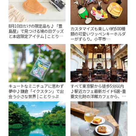
8月10日だけの限定品も♪「豊
カスタマイズも楽しい!約500種
島屋」で見つける鳩の日グッズ
類の可愛いワッペンキーホルダ
と本店限定アイテム | ことりっ
ーがずらり。小平市
ぷ
「Kimamaya T&K」 | ことりっ
ぷ
キュートなミニチュアに思わず
すべて東京駅から徒歩5分以内
夢中♪鎌倉「イクスタン」で出
♪駅近カフェ最新ガイド6選~重
会う小さな世界 | ことりっぷ
要文化財の洋館カフェから、改
札すぐのレトロ喫茶まで~ | こと
りっぷ