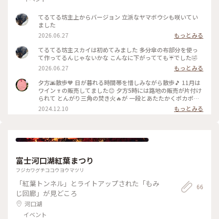
てるてる坊主上からバージョン 立派なヤマボウシも咲いてい
ました
2026.06.27
もっとみる
てるてる坊主スカイは初めてみました 多分傘の布部分を使っ
て作ってるんじゃないかな こんなに下がってても☔️でした🤣
2026.06.27
もっとみる
夕方🌆散歩🧡 日が暮れる時間帯を惜しみながら散歩🎵 11月は
ワイン🍷の販売してました😊 夕方5時には路地の販売が片付け
られて とんがり三角の焚き火🔥が 一段とあたたかくポカポカ
に💛🧡💛 今ごろはこちらの【ピーマン通り】、クリスマス🎄
2024.12.10
もっとみる
の 飾り❇️やイルミネーションでステキなんだろうな♡ いつ行
っても絵になる🖼️ピーマン通りです♪ この日はテイクアウト
で焼きたてソーセージを ソファに座りハフハフ味わいました
よ♡ #ベストトリップ2024 #ぽかぽか#クラシカルな街 #らん
らんらん #オトナの遠足 #世界はステキな出逢いにあふれてい
る #オトナの遠足 #生誕記念月間 #誕生日は絶景 #星野リゾー
富士河口湖紅葉まつり
ト #八ヶ岳
フジカワグチココウヨウマツリ
「紅葉トンネル」とライトアップされた「もみ
66
じ回廊」が見どころ
河口湖
イベント