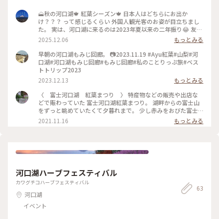
🗻秋の河口湖🍁 紅葉シーズン🍁 日本人はどちらにお出か
け？？？ って感じるくらい 外国人観光客のお姿が目立ちまし
た。 実は、河口湖に来るのは2023年夏以来の二年振り😂 友人
の都合上 ライトアップ🍁まではいられませんでしたが 河口湖
2025.12.06
もっとみる
の秋景色、楽しんできました。 🗻富士山、見えたり見えなく
なったりでしたが💦 🗻写真撮れて良かった🥰 2025.11 #ことり
早朝の河口湖もみじ回廊。 📷2023.11.19 #Ayu紅葉#山梨#河
っぷ山梨 #山梨県 #富士河口湖町 #河口湖 #富士山 #紅葉 #秋景
口湖#河口湖もみじ回廊#もみじ回廊#私のことりっぷ旅#ベス
色 #秋 #ことりっぷと一緒 #ことりっぷ #秋の装い
トトリップ2023
2023.12.13
もっとみる
〈 富士河口湖 紅葉まつり 〉 特産物などの販売や出店な
どで賑わっていた 富士河口湖紅葉まつり。 湖畔からの富士山
をずっと眺めていたくて夕暮れまで。 少し赤みをおびた富士
山はまた美しく！ 目に焼き付けて帰りました。 #秋日和 #紅
2021.11.16
もっとみる
葉 #富士河口湖紅葉まつり #河口湖 #富士山
河口湖ハーブフェスティバル
カワグチコハーブフェスティバル
63
河口湖
イベント