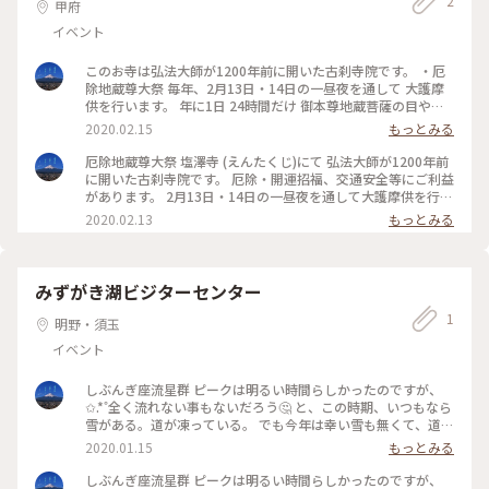
2
甲府
イベント
このお寺は弘法大師が1200年前に開いた古刹寺院です。 ・厄
除地蔵尊大祭 毎年、2月13日・14日の一昼夜を通して 大護摩
供を行います。 年に1日 24時間だけ 御本尊地蔵菩薩の目や耳
が開いて 願い事を聞いてくれるといわれています。 厄除地蔵
2020.02.15
もっとみる
尊 福田山 塩澤寺 (えんたくじ) 厄除地蔵尊大祭 毎年
2/13 昼12時 〜 2/14 昼12時まで 2020.02.13 #山梨県#山梨#こ
厄除地蔵尊大祭 塩澤寺 (えんたくじ)にて 弘法大師が1200年前
とりっぷ山梨#わたしの街#厄除地蔵尊福田山塩澤寺#塩澤寺#
に開いた古刹寺院です。 厄除・開運招福、交通安全等にご利益
厄除地蔵尊#お祭り#冬のおでかけ
があります。 2月13日・14日の一昼夜を通して大護摩供を行い
ます。 年に1日 24時間だけ 御本尊地蔵菩薩の目や耳が開いて
2020.02.13
もっとみる
願い事を聞いてくれるといわれています。 夕方～夜が一番混雑
します。 行きの参道は人数調整の為にロープ規制される事もあ
ります。 私が小さい頃、📺全国放送の11PM という ちょと大
人向けの番組があったのですが 👯(｡･о･｡)ﾜｵ～ 毎年夜中、タレ
みずがき湖ビジターセンター
ントさんが来て生中継していました。 それをテレビで見たの
1
を覚えています😆 厄除地蔵尊福田山塩澤寺 (えんたくじ) 厄除
明野・須玉
地蔵尊大祭 2/13 昼12時 〜 2/14 昼12時まで 2020.02.13 #山梨
イベント
県#山梨#ことりっぷ山梨#わたしの街#厄除地蔵尊福田山塩澤
寺#塩澤寺#厄除地蔵尊#お祭り#冬のおでかけ
しぶんぎ座流星群 ピークは明るい時間らしかったのですが、
✩.*˚全く流れない事もないだろう🤔 と、この時期、いつもなら
雪がある。道が凍っている。 でも今年は幸い雪も無くて、道も
大丈夫みたいなので行ってきました！みずがき湖 秋に紅葉を
2020.01.15
もっとみる
撮りに行ったダム湖(塩川ダム)です。 駐車場近くには🚓駐在所
もあるので安心です👮 オリオン座の横の天の川も肉眼で見え
しぶんぎ座流星群 ピークは明るい時間らしかったのですが、