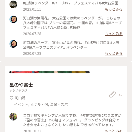
#山梨#ラベンダー#ハーブ#ハーブフェスティバル#大石公園
2023.01.11
もっとみる
河口湖の紫陽花。 大石公園では紫のラベンダーが。 こちらの
八木崎公園では ブルーの紫陽花。 一面の青。 #山梨県#ハーブ
フェスティバル#八木崎公園#紫陽花
2020.07.28
もっとみる
河口湖のハーブ。 富士山が見え隠れ。 #山梨県#河口湖#大石
公園#ハーブフェスティバル#ラベンダー
2020.07.28
もっとみる
星のや富士
ホシノヤフジ
20
河口湖
イベント, ホテル・宿, 温泉・スパ
コロナ禍でキャンプが人気ですね。 4年前の訪問になりますが
『星のや富士』での焼きマシュマロ。 グランピングは自分で
たき火をおこさなくとも いい感じにできあがっています。 マ
シュマロも焼き放題♡ アウトドア仕様のマグカップも 気分が
2020.10.22
もっとみる