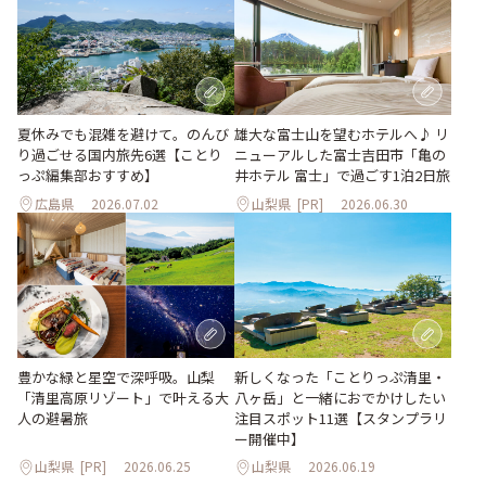
夏休みでも混雑を避けて。のんび
雄大な富士山を望むホテルへ♪ リ
り過ごせる国内旅先6選【ことり
ニューアルした富士吉田市「亀の
っぷ編集部おすすめ】
井ホテル 富士」で過ごす1泊2日旅
広島県
2026.07.02
山梨県
[PR]
2026.06.30
豊かな緑と星空で深呼吸。山梨
新しくなった「ことりっぷ清里・
「清里高原リゾート」で叶える大
八ヶ岳」と一緒におでかけしたい
人の避暑旅
注目スポット11選【スタンプラリ
ー開催中】
山梨県
[PR]
2026.06.25
山梨県
2026.06.19