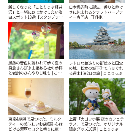
新しくなった「ことりっぷ軽井
日本橋兜町に誕生。香りと静け
沢」と一緒におでかけしたい注
さに包まれるクラフトハーブテ
目スポット13選【スタンプラリ
ィー専門店「TYNK
ー開催中】 | ことりっぷ
Kabutocho」 | ことりっぷ
風鈴の音色に誘われて歩く夏の
レトロな蔵造りの街並みと国宝
鎌倉さんぽ♪由緒ある社の参拝
の城。松本の城下町で心ほぐれ
と老舗のひんやり甘味も | こと
る週末1泊2日の旅 | ことりっぷ
りっぷ
東京&横浜で見つけた、ミルク
上野「大ゴッホ展 夜のカフェテ
ティーの美味しいお店6選~心ほ
ラス」で見つけた、オリジナル
どける濃厚なコクと香りに癒や
限定グッズ10選 | ことりっぷ