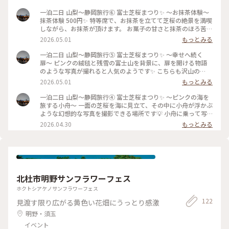
一泊二日 山梨〜静岡旅行⑥ 富士芝桜まつり✨️ 〜お抹茶体験〜
抹茶体験 500円✨️ 特等席で、お抹茶を立てて芝桜の絶景を満喫
しながら、お抹茶が頂けます。 お菓子の甘さと抹茶のほろ苦さ
が最高💖 こちらの席、去年までは席も有料だったようです
2026.05.01
もっとみる
が、お抹茶体験の500円で利用出来ました✨️ #富士芝桜まつり
2026.4.15
一泊二日 山梨〜静岡旅行⑤ 富士芝桜まつり✨️ 〜幸せへ続く
扉〜 ピンクの絨毯と残雪の富士山を背景に、扉を開ける物語
のような写真が撮れると人気のようです✨️ こちらも沢山の
方々、写真撮影されてました😊 📷️2026.4.15 #富士芝桜まつり
2026.05.01
もっとみる
一泊二日 山梨〜静岡旅行④ 富士芝桜まつり✨️ 〜ピンクの海を
旅する小舟〜 一面の芝桜を海に見立て、その中に小舟が浮かぶ
ような幻想的な写真を撮影できる場所です💡 小舟に乗って写
真撮ってる方が沢山😊 この辺りは、満開までもう少しかなー
2026.04.30
もっとみる
という感じでした。 📷️2026.4.15 #富士芝桜まつり
北杜市明野サンフラワーフェス
ホクトシアケノサンフラワーフェス
122
見渡す限り広がる黄色い花畑にうっとり感激
明野・須玉
イベント