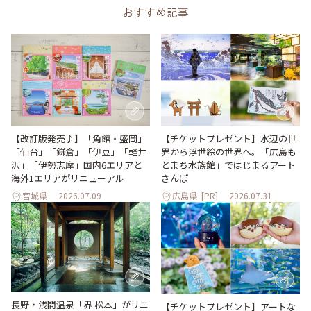
おすすめ記事
【改訂版発売♪】「角館・盛岡」
【チケットプレゼント】水辺の世
「仙台」「鎌倉」「伊豆」「軽井
界から浮世絵の世界へ。「広島も
沢」「伊勢志摩」国内6エリアと
とまち水族館」ではじまるアート
海外1エリアがリニューアル
さんぽ
宮城県
2026.07.09
広島県
[PR]
2026.07.31
長野・浅間温泉「界 松本」がリニ
【チケットプレゼント】アートな