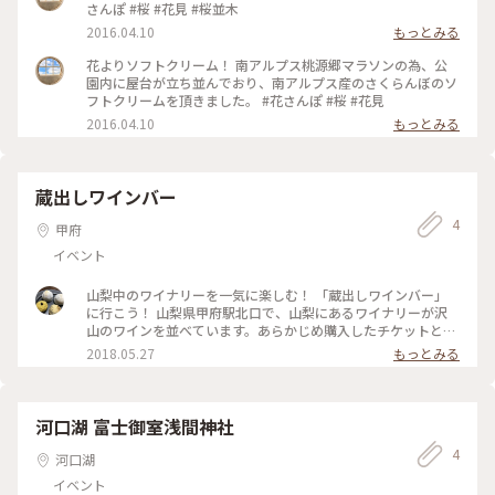
さんぽ #桜 #花見 #桜並木
2016.04.10
もっとみる
花よりソフトクリーム！ 南アルプス桃源郷マラソンの為、公
園内に屋台が立ち並んでおり、南アルプス産のさくらんぼのソ
フトクリームを頂きました。 #花さんぽ #桜 #花見
2016.04.10
もっとみる
蔵出しワインバー
4
甲府
イベント
山梨中のワイナリーを一気に楽しむ！ 「蔵出しワインバー」
に行こう！ 山梨県甲府駅北口で、山梨にあるワイナリーが沢
山のワインを並べています。あらかじめ購入したチケットと引
き換えに1グラスから楽しむことができます。浜中湖ハムなど
2018.05.27
もっとみる
の特産品を楽しめるコーナーもありますよ。 あいにく今日が
最終日ですが、毎年開催しているようなので、ワイン好きの方
は今後是非ご注目ください＾＾ #山梨#ワイン
河口湖 富士御室浅間神社
4
河口湖
イベント