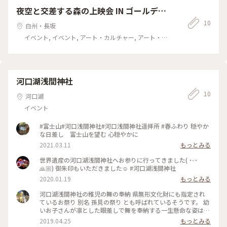
夜空と交差する森の上映会 IN ゴールデン
ウィーク2017
10
白州・長坂
イベント, イベント, アート・カルチャー, アート・カ
ルチャー
河口湖浅間神社
10
河口湖
イベント
#富士山#河口浅間神社#河口浅間神社遥拝所 #春ふわり 穏やか
な日差し 富士山を望む 心穏やかに
2021.03.11
もっとみる
世界遺産の河口湖浅間神社へお参りに行ってきました( ˙ᵕ˙
🙏🏼) 御朱印もいただきました☺️ #河口湖浅間神社
2020.01.19
もっとみる
河口湖浅間神社の稚児の舞の奉納 県無形文化財にも指定され
ているお祭り 別名 孫見の祭り とも呼ばれているそうです。 幼
いお子さんが凛とした眼差しで舞を奉納する一生懸命な姿はな
んとも可愛らしくとても癒されました♡ この河口湖浅間神社
2019.04.25
もっとみる
の裏手を登って行くと 母の白滝があり その駐車場辺りからの