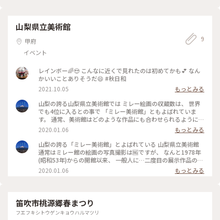
富士山の眺めは絶景です。 今日は残念ながら富士山は雲に覆わ
れて眺めを楽しむことはできませんでした。 #河口湖#河口湖
浅間神社##稚児の舞#お祭り###華やぐ #
山梨県立美術館
9
甲府
イベント
レインボー🌈😍 こんなに近くで見れたのは初めてかも💕 なん
かいいことありそうだ😄 #秋日和
2021.10.05
もっとみる
山梨の誇る山梨県立美術館では ミレー絵画の収蔵数は、 世界
でも4位に入るとの事で 「ミレー美術館」ともよばれていま
す。 通常、美術館はどのような作品にも合わせられるように白
い壁が基調となりますが、 ミレーとバルビゾン派に特化した
2020.01.06
もっとみる
「ミレー館」では 第1室(ミレー絵画)は赤系色、 第2室(他バル
ビゾン派の絵画)は緑系色の壁とし、 斬新でありながらも作品
山梨の誇る「ミレー美術館」とよばれている 山梨県立美術館
が映えるようにしているそうです。 ちなみに、1月末まで 有名
通常はミレー館の絵画の写真撮影は🆖ですが、 なんと1978年
な「種をまく人」は 海外のゴッホ美術館へ貸出中との事です。
(昭和53年)からの開館以来、 一般人に…二度目の展示作品の写
#山梨県#山梨#ことりっぷ山梨#わたしの街#山梨県立美術館#
真撮影が許可された日 その日が今年の1月2日でした。 (前回は
2020.01.06
もっとみる
ミレー美術館#ミレー#絵画#バルビゾン派#ミレー館は超久し
2018年11月20日の山梨県民の日でした。) それで美術館へ出
ぶりの入館😂
掛けてきたわけです(๑❛ڡ❛๑) 山梨県立美術館では ミレー絵画の
収蔵数は、世界でも4位に入るとの事です。 個々に撮影した絵
画は投稿しませんが ミレー、他バルビゾン派の絵画にご興味
笛吹市桃源郷春まつり
のある方は、 山梨へ訪れた際には是非来館してみて下さい。
フエフキシトウゲンキョウハルマツリ
美術館の隣には文学館もあり、 外にはオブジェ等もあり散策