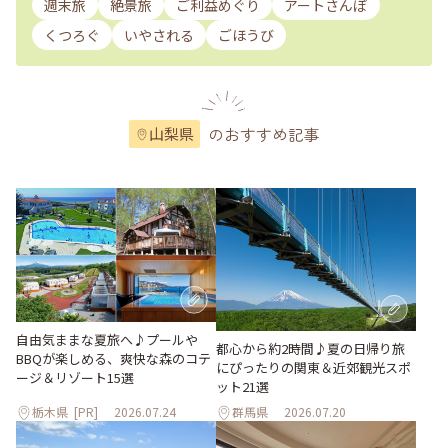
週末旅
絶景旅
ご利益めぐり
アートさんぽ
くつろぐ
いやされる
ごほうび
のおすすめ記事
山梨県
自由気ままな夏旅へ♪プールや
都心から約2時間♪夏の日帰り旅
BBQが楽しめる、爽快な森のコテ
にぴったりの関東＆近郊観光スポ
ージ＆リゾート15選
ット21選
栃木県
[PR]
2026.07.24
群馬県
2026.07.20