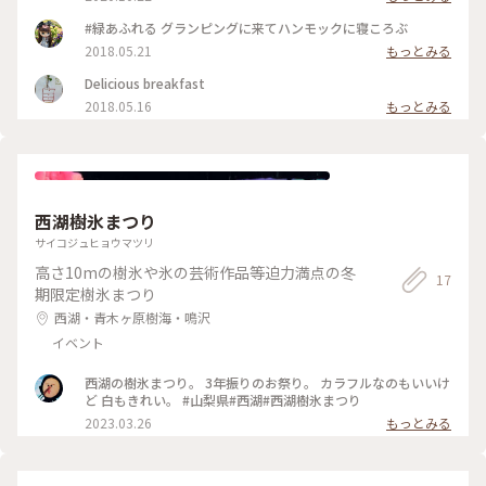
盛り上がります。 #小さな秋 #うつわ好き #グランピング
#星のや #焼きマシュマロ
#緑あふれる グランピングに来てハンモックに寝ころぶ
2018.05.21
もっとみる
Delicious breakfast
2018.05.16
もっとみる
西湖樹氷まつり
サイコジュヒョウマツリ
高さ10mの樹氷や氷の芸術作品等迫力満点の冬
17
期限定樹氷まつり
西湖・青木ヶ原樹海・鳴沢
イベント
西湖の樹氷まつり。 3年振りのお祭り。 カラフルなのもいいけ
ど 白もきれい。 #山梨県#西湖#西湖樹氷まつり
2023.03.26
もっとみる