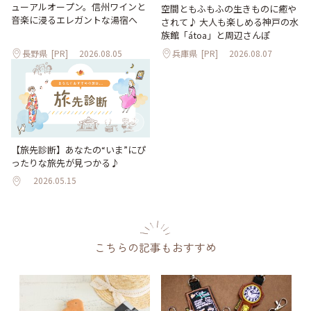
ューアルオープン。信州ワインと
空間ともふもふの生きものに癒や
音楽に浸るエレガントな湯宿へ
されて♪ 大人も楽しめる神戸の水
族館「átoa」と周辺さんぽ
長野県
[PR]
2026.08.05
兵庫県
[PR]
2026.08.07
【旅先診断】あなたの“いま”にぴ
ったりな旅先が見つかる♪
2026.05.15
こちらの記事もおすすめ