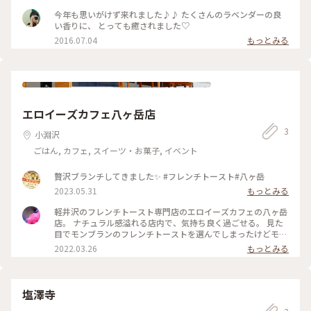
今年も思いがけず来れました♪♪ たくさんのラベンダーの良
い香りに、 とっても癒されました♡
2016.07.04
もっとみる
エロイーズカフェ八ヶ岳店
3
小淵沢
ごはん, カフェ, スイーツ・お菓子, イベント
贅沢ブランチしてきました✨ #フレンチトースト#八ヶ岳
2023.05.31
もっとみる
軽井沢のフレンチトースト専門店のエロイーズカフェの八ヶ岳
店。 ナチュラル感溢れる店内で、気持ち良く過ごせる。 見た
目でモンブランのフレンチトーストを選んでしまったけどモン
ブランペーストの甘さで、フレンチトーストの味が消えてしま
2022.03.26
もっとみる
ってたー。 シンプルなフレンチトーストにすればよかった
な。
塩澤寺