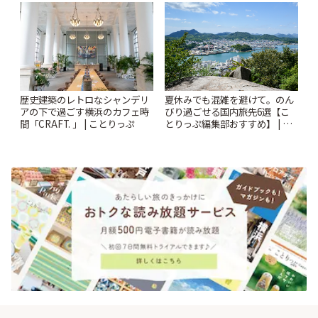
されるティータイム~ | ことりっ
ぷ
歴史建築のレトロなシャンデリ
夏休みでも混雑を避けて。のん
アの下で過ごす横浜のカフェ時
びり過ごせる国内旅先6選【こ
間「CRAFT. 」 | ことりっぷ
とりっぷ編集部おすすめ】 | こ
とりっぷ