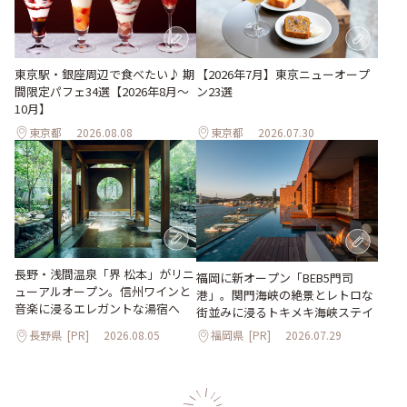
東京駅・銀座周辺で食べたい♪ 期
【2026年7月】東京ニューオープ
間限定パフェ34選【2026年8月～
ン23選
10月】
東京都
2026.08.08
東京都
2026.07.30
長野・浅間温泉「界 松本」がリニ
福岡に新オープン「BEB5門司
ューアルオープン。信州ワインと
港」。関門海峡の絶景とレトロな
音楽に浸るエレガントな湯宿へ
街並みに浸るトキメキ海峡ステイ
長野県
[PR]
2026.08.05
福岡県
[PR]
2026.07.29