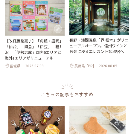
長野・浅間温泉「界 松本」がリニ
【改訂版発売♪】「角館・盛岡」
ューアルオープン。信州ワインと
「仙台」「鎌倉」「伊豆」「軽井
音楽に浸るエレガントな湯宿へ
沢」「伊勢志摩」国内6エリアと
海外1エリアがリニューアル
宮城県
2026.07.09
長野県
[PR]
2026.08.05
こちらの記事もおすすめ