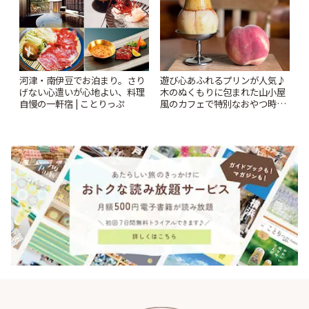
河津・南伊豆でお泊まり。さり
遊び心あふれるプリンが人気♪
げない心遣いが心地よい、料理
木のぬくもりに包まれた山小屋
自慢の一軒宿 | ことりっぷ
風のカフェで特別なおやつ時間
を/ 町田「beans farm」 | こと
りっぷ