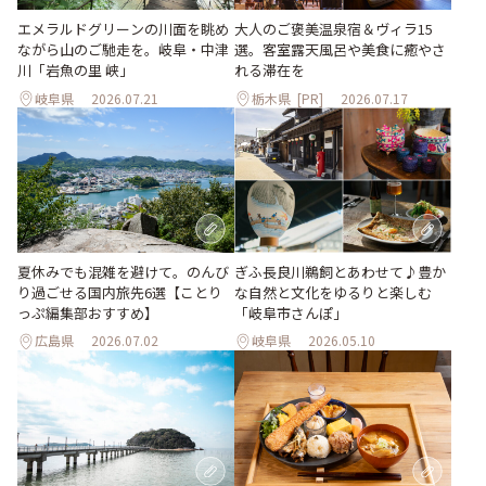
大人のご褒美温泉宿＆ヴィラ15
エメラルドグリーンの川面を眺め
選。客室露天風呂や美食に癒やさ
ながら山のご馳走を。岐阜・中津
れる滞在を
川「岩魚の里 峡」
岐阜県
2026.07.21
栃木県
[PR]
2026.07.17
夏休みでも混雑を避けて。のんび
ぎふ長良川鵜飼とあわせて♪豊か
り過ごせる国内旅先6選【ことり
な自然と文化をゆるりと楽しむ
っぷ編集部おすすめ】
「岐阜市さんぽ」
広島県
2026.07.02
岐阜県
2026.05.10