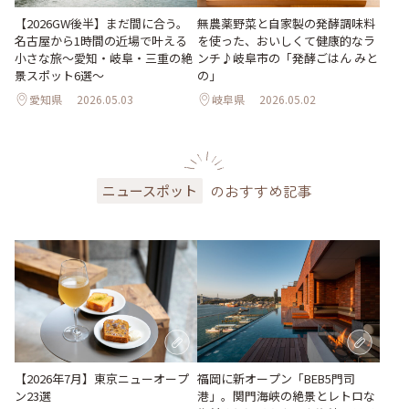
無農薬野菜と自家製の発酵調味料
【2026GW後半】まだ間に合う。
を使った、おいしくて健康的なラ
名古屋から1時間の近場で叶える
ンチ♪岐阜市の「発酵ごはん みと
小さな旅～愛知・岐阜・三重の絶
の」
景スポット6選～
愛知県
2026.05.03
岐阜県
2026.05.02
のおすすめ記事
ニュースポット
【2026年7月】東京ニューオープ
福岡に新オープン「BEB5門司
ン23選
港」。関門海峡の絶景とレトロな