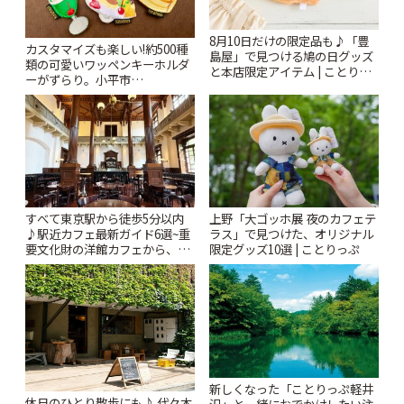
8月10日だけの限定品も♪「豊
カスタマイズも楽しい!約500種
島屋」で見つける鳩の日グッズ
類の可愛いワッペンキーホルダ
と本店限定アイテム | ことりっ
ーがずらり。小平市
ぷ
「Kimamaya T&K」 | ことりっ
ぷ
すべて東京駅から徒歩5分以内
上野「大ゴッホ展 夜のカフェテ
♪駅近カフェ最新ガイド6選~重
ラス」で見つけた、オリジナル
要文化財の洋館カフェから、改
限定グッズ10選 | ことりっぷ
札すぐのレトロ喫茶まで~ | こと
りっぷ
新しくなった「ことりっぷ軽井
休日のひとり散歩にも♪ 代々木
沢」と一緒におでかけしたい注