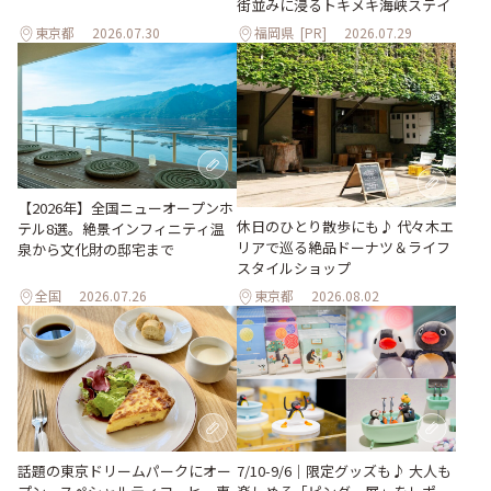
街並みに浸るトキメキ海峡ステイ
東京都
2026.07.30
福岡県
[PR]
2026.07.29
【2026年】全国ニューオープンホ
休日のひとり散歩にも♪ 代々木エ
テル8選。絶景インフィニティ温
リアで巡る絶品ドーナツ＆ライフ
泉から文化財の邸宅まで
スタイルショップ
全国
2026.07.26
東京都
2026.08.02
話題の東京ドリームパークにオー
7/10-9/6｜限定グッズも♪ 大人も