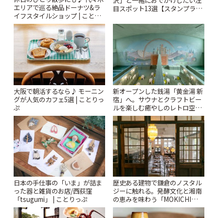
エリアで巡る絶品ドーナツ&ラ
目スポット13選【スタンプラリ
イフスタイルショップ | ことり
ー開催中】 | ことりっぷ
っぷ
大阪で朝活するなら♪ モーニン
新オープンした銭湯「黄金湯 新
グが人気のカフェ5選 | ことりっ
宿」へ。サウナとクラフトビー
ぷ
ルを楽しむ癒やしのレトロ空間
| ことりっぷ
日本の手仕事の「いま」が詰ま
歴史ある建物で鎌倉のノスタル
った器と雑貨のお店/西荻窪
ジーに触れる。発酵文化と湘南
「tsugumi」 | ことりっぷ
の恵みを味わう「MOKICHI
KAMAKURA」 | ことりっぷ