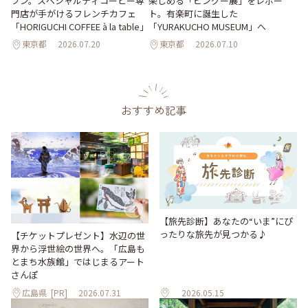
プン。スペシャルティコーヒー専
楽しめる「ピングー展」をレポー
門店が手がけるフレンチカフェ
ト。有楽町に誕生した
「HORIGUCHI COFFEE à la table」
「YURAKUCHO MUSEUM」へ
東京都
2026.07.20
東京都
2026.07.10
おすすめ記事
【旅先診断】あなたの“いま”にぴ
ったりな旅先が見つかる♪
【チケットプレゼント】水辺の世
界から浮世絵の世界へ。「広島も
とまち水族館」ではじまるアート
さんぽ
広島県
[PR]
2026.07.31
2026.05.15