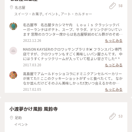
58
名古屋
スイーツ・お菓子, イベント, アート・カルチャー
名古屋市 名古屋タカシマヤ内 Ｌｏｕｉｓ クラッシックバ
ーガーランチはポテト、スープ、サラダ、ドリンクがついてい
ます 窓際のカウンター席からは名古屋駅前のビル群がのぞめ
ます
2022.12.26
もっとみる
MAISON KAYSERのクロワッサンプラリネ💓 フランスパン専門
店ですが、クロワッサンもすごく美味しいパン屋さんです。 中
にはうすくナッツクリームが入っていて程よい甘さでした^ ^
2017.03.20
もっとみる
高島屋でアムールドゥショコラにドミニクアンセルベーカリー
が来てた‼ ここのクッキーショットがずっと食べたくて。 なか
なか並んだけどそのぶん美味しかった❗次いつ会えるかわかん
ないからおみやげいっぱい買ってきた‼
2017.02.05
もっとみる
小渡夢かけ風鈴 風鈴寺
53
足助
イベント