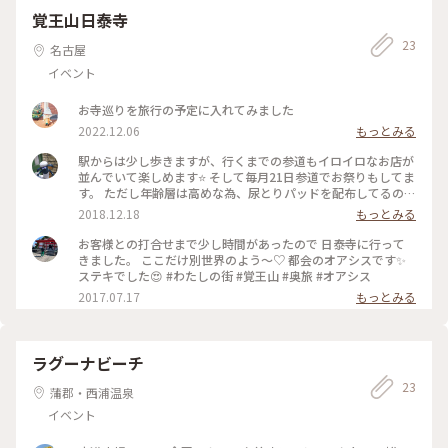
覚王山日泰寺
23
名古屋
イベント
お寺巡りを旅行の予定に入れてみました
2022.12.06
もっとみる
駅からは少し歩きますが、行くまでの参道もイロイロなお店が
並んでいて楽しめます⭐ そして毎月21日参道でお祭りもしてま
す。 ただし年齢層は高めな為、尿とりパッドを配布してるのを
見た時は衝撃的でした(笑) #覚王山 #日泰寺 #愛知県 #名古屋
2018.12.18
もっとみる
お客様との打合せまで少し時間があったので 日泰寺に行って
きました。 ここだけ別世界のよう〜♡ 都会のオアシスです✨
ステキでした😍 #わたしの街 #覚王山 #奥旅 #オアシス
2017.07.17
もっとみる
ラグーナビーチ
23
蒲郡・西浦温泉
イベント