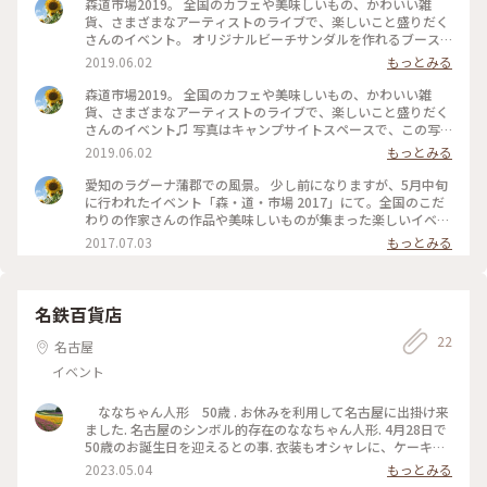
森道市場2019。 全国のカフェや美味しいもの、かわいい雑
貨、さまざまなアーティストのライブで、楽しいこと盛りだく
さんのイベント。 オリジナルビーチサンダルを作れるブース
もありました！ #初夏の彩り #ラグーナ蒲郡 #蒲郡 #森道市場
2019.06.02
もっとみる
森道市場2019。 全国のカフェや美味しいもの、かわいい雑
貨、さまざまなアーティストのライブで、楽しいこと盛りだく
さんのイベント♫ 写真はキャンプサイトスペースで、この写
真の向こうにはビーチや沢山のお店、右側にもかわいい雑貨が
2019.06.02
もっとみる
並んだテントがずらり。食べたいもの、欲しいものが沢山あり
すぎて絞りきれません笑。左側にはライブステージがあり、音
愛知のラグーナ蒲郡での風景。 少し前になりますが、5月中旬
楽が流れてきます♪ こちら以外にもいくつかのエリアがあり1
に行われたイベント「森・道・市場 2017」にて。全国のこだ
日で回りきれないほどの広さです🙂 昨日はお天気も良く、暑
わりの作家さんの作品や美味しいものが集まった楽しいイベン
いけど過ごしやすい1日でした。 沢山の人に疲れた時はビーチ
トで、ことりっぷで見かけたことのあるお店もいくつか出店さ
2017.07.03
もっとみる
に避難して休憩しました 笑 今日まで開催されてます！ #初夏
れてました^ ^ 音楽ライブも並行して行われていて、音楽好き
の彩り #ラグーナ蒲郡 #蒲郡 #森道市場
にもたまりません。疲れたら、ビーチでひとやすみ‥ 来年も
いけるかな‥ #蒲郡 #森道市場
名鉄百貨店
22
名古屋
イベント
ななちゃん人形 50歳 . お休みを利用して名古屋に出掛け来
ました. 名古屋のシンボル的存在のななちゃん人形. 4月28日で
50歳のお誕生日を迎えるとの事. 衣装もオシャレに、ケーキも
飾ってありました. 名鉄百貨店ではコラボ商品も売ってると聞
2023.05.04
もっとみる
いて アナスイのハンドタオルとゼリーの詰め合わせを 買って