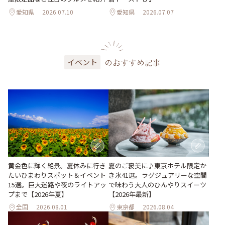
愛知県
2026.07.10
愛知県
2026.07.07
のおすすめ記事
イベント
黄金色に輝く絶景。夏休みに行き
夏のご褒美に♪東京ホテル限定か
たいひまわりスポット＆イベント
き氷41選。ラグジュアリーな空間
15選。巨大迷路や夜のライトアッ
で味わう大人のひんやりスイーツ
プまで【2026年夏】
【2026年最新】
全国
2026.08.01
東京都
2026.08.04