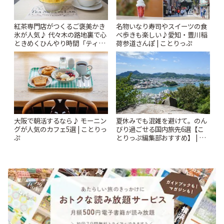
紅茶専門店がつくるご褒美かき
名物いなり寿司やスイーツの食
氷が人気♪ 代々木の路地裏で心
べ歩きも楽しい♪愛知・豊川稲
ときめくひんやり時間「ティー
荷参道さんぽ | ことりっぷ
スイーツ ラボ コンテナート」 |
ことりっぷ
大阪で朝活するなら♪ モーニン
夏休みでも混雑を避けて。のん
グが人気のカフェ5選 | ことりっ
びり過ごせる国内旅先6選【こ
ぷ
とりっぷ編集部おすすめ】 | こ
とりっぷ