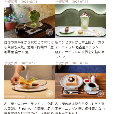
愛知県
2026.08.03
愛知県
2026.07.24
新コンセプトが日本上陸♪「カフ
自慢のお茶をかき氷などで味わえ
ェ・ラデュレ 名古屋ラシック
る茶房も人気。愛知・岡崎の「産
店」。ラデュレの世界を気軽に楽
地問屋 宮ザキ園」
しんで
愛知県
2026.07.21
愛知県
2026.07.16
名古屋・栄のザ・ランドマーク名
名古屋の旅は朝から楽しもう！充
古屋栄に「HAERA」が開業。名古
実モーニング20選。個性豊かな小
屋限定品など注目のグルメを紹介
倉トーストも♪