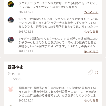
ラグナシア ラグーナテンボスになってから初めて行ったけど、
イルミネーションがすごく綺麗✨ #冬を味わう
2020.12.28
もっとみる
✨ラグーナ蒲郡のイルミネーション✨ まん丸お月様もイルミネ
ーションを見てますよ♡ ラグーナは毎年少しずつ変化してい
るようです。 近場で楽しめる場所があるって良いですね😊 #わ
たしの街 #いつかまた #イルミネーション #ラグーナ蒲郡 #春
2017.03.13
もっとみる
の気配
✨ラグーナ蒲郡のイルミネーション✨ 車で近くを通る時にコレ
がチラ〜っと見える ところがあって… やっぱり園内で見ると
素晴らしい♡ 今月末までやってますよ！ #わたしの街 #いつか
また #イルミネーション #ラグーナ蒲郡 #春の気配
2017.03.13
もっとみる
豊国神社
35
名古屋
イベント
豊国神社⛩️ 豊臣秀吉が生まれたのは、中村の地と言われてい
ます👶 名古屋市中村区にある中村公園🌳 この中に、神社があ
りました⛩️ 歴史ある神社ですが、参道を歩くとワクワクしま
す💕 ここで小一郎も生まれたのか〜なんて、思いながら、境内
2026.03.24
もっとみる
を見てまわりました✨ 御朱印は、透かしタイプを選びました‼️