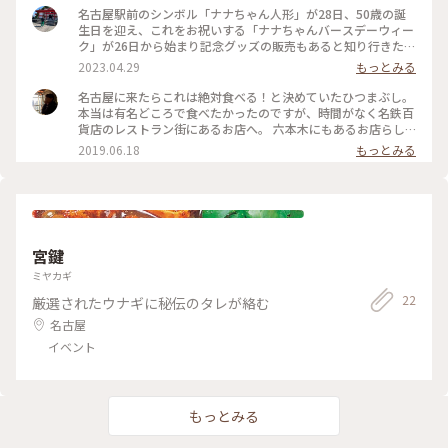
帰りました. 素敵ユーザーeccoさんありがとうございました😊
名古屋駅前のシンボル「ナナちゃん人形」が28日、50歳の誕
📷2023.5.2 #私のことりっぷ旅 #レトロな街 #名古屋 #ななち
生日を迎え、これをお祝いする「ナナちゃんバースデーウィー
ゃん人形 #コラボ #アナスイ #お誕生日 #名鉄百貨店
ク」が26日から始まり記念グッズの販売もあると知り行きたい
けど仕事だとぁ😩と思っていたら おお姉ちゃんからプレゼン
2023.04.29
もっとみる
ト🎁 ナナちゃんの刺繍がされた黄色のハンドタオル♡ ちい姉
ちゃんはピンクのハンドタオル。姪っ子ちゃんはANNA SUIと
名古屋に来たらこれは絶対食べる！と決めていたひつまぶし。
のコラボ♡ ありがとう😊 #お土産 #ナナちゃん #バースデー
本当は有名どころで食べたかったのですが、時間がなく名鉄百
貨店のレストラン街にあるお店へ。 六本木にもあるお店らし
く、東京でも食べられたー！と同僚とショックを受けながら堪
2019.06.18
もっとみる
能。笑 お味はGOOD！口の中、シアワセでした♡ #名古屋 #ひ
つまぶし #大好物
宮鍵
ミヤカギ
22
厳選されたウナギに秘伝のタレが絡む
名古屋
イベント
もっとみる