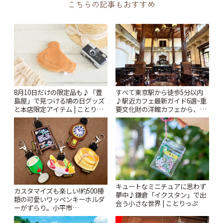
こちらの記事もおすすめ
8月10日だけの限定品も♪「豊
すべて東京駅から徒歩5分以内
島屋」で見つける鳩の日グッズ
♪駅近カフェ最新ガイド6選~重
と本店限定アイテム | ことりっ
要文化財の洋館カフェから、改
ぷ
札すぐのレトロ喫茶まで~ | こと
りっぷ
キュートなミニチュアに思わず
カスタマイズも楽しい!約500種
夢中♪鎌倉「イクスタン」で出
類の可愛いワッペンキーホルダ
会う小さな世界 | ことりっぷ
ーがずらり。小平市
「Kimamaya T&K」 | ことりっ