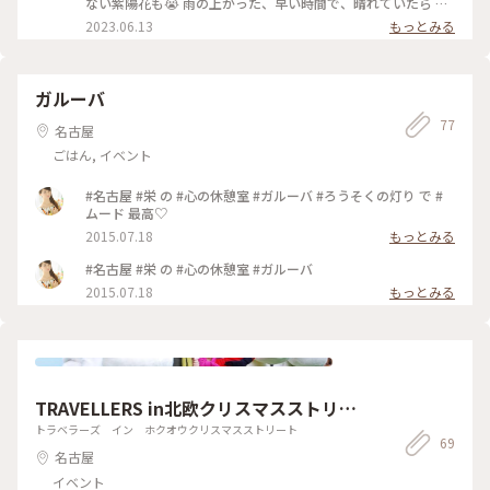
ない紫陽花も😭 雨の上がった、早い時間で、晴れていたら 青
5万株ものアジサイが補陀ヶ池の周りや山の斜面に咲き誇る様
い空、遠くに海ともっときれいだったのかなぁ
2023.06.13
もっとみる
は圧巻です✨ ともとも昭和62年に安城農林高等学校の生徒さ
んたちと市民のみなさんが協力して植樹されたのがあじさいの
里のはじまりだそうです☺️ 夜間ライトラップやホタルが生息
している小川なんかもあるんですが 雨が強くなってきてしま
ガルーバ
ったので明るいうちに撤収しました⛈️ 舗装されていない道や
坂、階段が多いので歩きやすい靴とパンツスタイル推奨です👖
77
名古屋
👟 （2026.6.20） #あじさい #満開 #お花畑 #お散歩 #公園 #雨
ごはん, イベント
の日 #ひみつの絶景 #あじさいの里 #形原温泉 #蒲郡 #ことりっ
ぷ愛知
#名古屋 #栄 の #心の休憩室 #ガルーバ #ろうそくの灯り で #
ムード 最高♡
2015.07.18
もっとみる
#名古屋 #栄 の #心の休憩室 #ガルーバ
2015.07.18
もっとみる
TRAVELLERS in北欧クリスマスストリー
ト
トラベラーズ イン ホクオウクリスマスストリート
69
名古屋
イベント