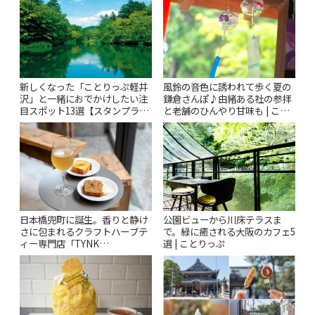
ぷ
風鈴の音色に誘われて歩く夏の
新しくなった「ことりっぷ軽井
鎌倉さんぽ♪由緒ある社の参拝
沢」と一緒におでかけしたい注
と老舗のひんやり甘味も | こと
目スポット13選【スタンプラリ
りっぷ
ー開催中】 | ことりっぷ
日本橋兜町に誕生。香りと静け
公園ビューから川床テラスま
さに包まれるクラフトハーブテ
で。緑に癒される大阪のカフェ5
ィー専門店「TYNK
選 | ことりっぷ
Kabutocho」 | ことりっぷ