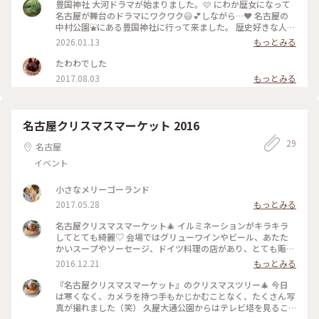
少し文字が薄くて、見づらいかも😆 淡いピンクの和紙で、と
豊国神社 大河ドラマが始まりました。🩷 にわか歴女になって
ても綺麗です🩷 秀吉、秀長、加藤清正のマンホールがありま
名古屋が舞台のドラマにワクワク😃💕しながら…❤️ 名古屋の
した💕 最後の写真は、中村公園にある銅像です✨ 真ん中で立
中村公園⛲にある豊国神社に行って来ました。 歴史好きな人達
っているのが、秀吉 兄者を見あげるように座っているのが、
で賑わっています(笑) 尾張で生まれた織田信長、中村で生まれ
2026.01.13
もっとみる
小一郎です😊 その他三人は、誰でしょう😂 この銅像のところ
た秀吉と清正、その他に前田利家や福島正則なども尾張の戦国
に、大河ドラマ館があります😊 #ちいさな列車旅 #豊国神社 #
武将として有名です☺️ 豊臣秀吉と加藤清正をまつる豊国神社
たわわでした
中村公園 #大河ドラマ館 #御朱印 #マンホール #豊臣秀吉 #秀長
は明治18年に創建されました。 #名古屋 #開運旅 #ことりっぷ
2017.08.03
もっとみる
#加藤清正 #名古屋市中村区 #愛知
と一緒 #大河ドラマ #愛知県 #豊国神社 瓢箪から水が出てきて
います🎵 大河ドラマ館が1月24日オープンします。
名古屋クリスマスマーケット 2016
29
名古屋
イベント
小さなメリーゴーランド
2017.05.28
もっとみる
名古屋クリスマスマーケット🎄 イルミネーションがキラキラ
してとても綺麗♡ 会場ではグリューワインやビール、あたた
かいスープやソーセージ、ドイツ料理の店があり、とても賑わ
っていました😊 #わたしの街#名古屋#クリスマスマーケット #
2016.12.21
もっとみる
イルミネーション#整える
『名古屋クリスマスマーケット』のクリスマスツリー🎄 今日
は寒くなく、カメラを持つ手もかじかむことなく、たくさん写
真が撮れました（笑） 久屋大通公園からはテレビ塔を見るこ
とができ、イルミネーションと重なってとても綺麗でした✨ #