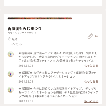
香嵐渓もみじまつり
コウランケイモミジマツリ
62
足助
イベント
🍁香嵐渓🍁 道が混んでいて 着いたのは消灯20分前… 慌ただし
かったけれど、 大好きな秋のグラデーションに 癒されました
♡ #香嵐渓#紅葉#ライトアップ#最終日 #秋#キラキラ#イルミ
ネーション
2019.12.03
もっとみる
🍁香嵐渓🍁 大好きな秋のグラデーション♡ #香嵐渓#紅葉#ラ
イトアップ#秋 #キラキラ#イルミネーション
2019.12.03
もっとみる
🍁香嵐渓🍁 今年は諦めていた香嵐渓ライトアップ。 ギリギリ
セーフ！ イルミネーションも綺麗…🌟 #香嵐渓#紅葉#ライトア
ップ#最終日 #秋#キラキラ#イルミネーション
2019.12.03
もっとみる