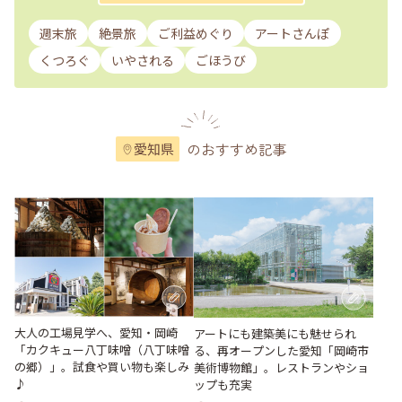
週末旅
絶景旅
ご利益めぐり
アートさんぽ
くつろぐ
いやされる
ごほうび
のおすすめ記事
愛知県
大人の工場見学へ、愛知・岡崎
アートにも建築美にも魅せられ
「カクキュー八丁味噌（八丁味噌
る、再オープンした愛知「岡崎市
の郷）」。試食や買い物も楽しみ
美術博物館」。レストランやショ
♪
ップも充実