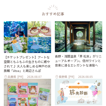
おすすめ記事
長野・浅間温泉「界 松本」がリニ
【チケットプレゼント】アートな
ューアルオープン。信州ワインと
空間ともふもふの生きものに癒や
音楽に浸るエレガントな湯宿へ
されて♪ 大人も楽しめる神戸の水
族館「átoa」と周辺さんぽ
兵庫県
[PR]
2026.08.07
長野県
[PR]
2026.08.05