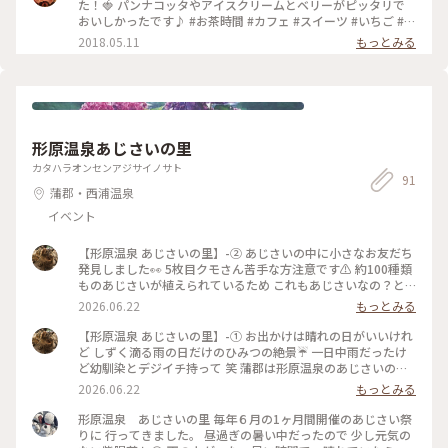
薇、可愛い花や緑でいっぱい。 休日のお茶タイムを素敵に過
た！🍓 パンナコッタやアイスクリームとベリーがピッタリで
ごせますよ♪ #おやつの時間#緑あふれる#カフェ#名古屋#ウニ
おいしかったです♪ #お茶時間 #カフェ #スイーツ #いちご #パ
コルノ#紅茶#アフタヌーンティー
フェ
2018.05.11
もっとみる
形原温泉あじさいの里
カタハラオンセンアジサイノサト
91
蒲郡・西浦温泉
イベント
【形原温泉 あじさいの里】-② あじさいの中に小さなお友だち
発見しました👀 5枚目クモさん苦手な方注意です⚠️ 約100種類
ものあじさいが植えられているため これもあじさいなの？と
思うお花がたくさん😳 同じ木なのに色がグラデーションにな
2026.06.22
もっとみる
ってたり 青と赤ときっぱり違う2色が同じ株だったり みんなど
の子も魅力的で面白い🩵🩷💜 雨の日で足元は悪かったんです
【形原温泉 あじさいの里】-① お出かけは晴れの日がいいけれ
が そのかわりあまり混んでいなくてみなさん思いおもい写真
ど しずく滴る雨の日だけのひみつの絶景☔️ 一日中雨だったけ
を撮ったりあじさいを見比べたり のんびり散策を楽しんでお
ど幼馴染とデジイチ持って 笑 蒲郡は形原温泉のあじさいの里
られました(*´꒳`*) 私はガクアジサイやヤマアジサイなど原種
へ行ってきました🐌 今は見頃の七分咲き☔️ 土日は周辺が渋滞
2026.06.22
もっとみる
に近いタイプが好きです🥰 お出かけは晴れの日がいいけれど
してしまうほど混むそうですが この日は雨の日だったからか
しずく滴る雨の日だけのひみつの絶景☔️ （2026.6.20） #あじ
そこまで混んでいませんでした🚗🚙🚗 電車で行っても蒲郡駅
形原温泉 あじさいの里 毎年６月の1ヶ月間開催のあじさい祭
さい #満開 #お花畑 #お散歩 #公園 #雨の日 #ひみつの絶景 #あ
から臨時シャトルバスが運行されているので行きやすいです🚌
りに 行ってきました。 昼過ぎの暑い中だったので 少し元気の
じさいの里 #形原温泉 #蒲郡 #ことりっぷ愛知
開園期間は6月1日から6月30日までの一ヶ月間のみ 約100種類