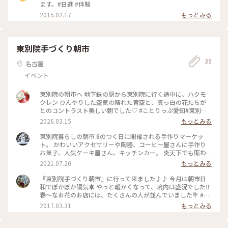
ます。#日進 #体験
2015.02.17
もっとみる
東別院手づくり朝市
39
名古屋
イベント
東別院の朝市へ 地下鉄の駅から東別院に行く途中に、ハクモ
クレン ひんやりした空気の晴れた青空と、真っ白の花たちが
とのコントラスト美しい朝でした♡ #ことりっぷ愛知#東別院#
東別院の朝市#ハクモクレン#3月
2026.03.15
もっとみる
東別院暮らしの朝市 8のつく日に開催される手作りマーケッ
ト。 かわいいアクセサリーや陶器、コーヒー屋さんに手作り
お菓子、人気ケーキ屋さん、キッチンカー。 炎天下でも賑わ
っていました❗️ . お店の方との会話も楽しめます😊 #夏色さがし
2021.07.20
もっとみる
#レトロ #手作りマーケット#朝市#東別院#神社
『東別院手づくり朝市』に行って来ました♪♪ 今月は朝市日
和でぽかぽか陽気☀ やっと暖かくなって、境内は盛況でした‼
春～なお花のお店には、たくさんの人が並んでいました💐 #春
の気配#わたしの街#人気のイベント #朝早くからがオススメ
2017.03.31
もっとみる