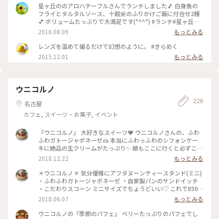
星ヶ丘ののアロハテーブルさんでランチしました🎵 白身魚の
フライとタルタルソース、十穀米のふりかけご飯に付合せ2種
💕 ボリュームたっぶりで大満足です(*^^*) #ランチ#星ヶ丘テ
ラス #カフェ#アロハテーブル
2016.08.09
もっとみる
レンズを温めて撮るだけで幻想のように。 #きらめく
2015.12.01
もっとみる
ウニコルノ
226
名古屋
カフェ, スイーツ・お菓子, イベント
『ウニコルノ』 大好きなスイーツ❤️ ウニコルノさんの、ふわ
ふわガトージャポネーゼ🍰 本当にふわっふわのシフォンケー
キに絶品の生クリームがたっぷり✨ 娘もここに行くと必ずこれ
♪ たっぷりサイズだけど、ぺろっと食べれちゃいますよ😊 #わ
2018.12.22
もっとみる
たしの街#カフェ#ウニコルノ#スイーツ#娘と
＊ウニコルノ＊ 気分優雅にアフタヌーンティースタンド(ミニ)
・ふわふわガトージャポネーゼ ・自家製パンのサンドイッチ
・こだわりスコーン ミニサイズでちょうどいい♡ これで850
円。 飲み物をセットにすると、−150円❣️ 自家製パンがあまり
2018.06.07
もっとみる
にふわもちで美味しかったので、一本お持ち帰りさせていただ
いちゃいました😍 大きな窓から見える庭には、ハーブや薔
ウニコルノの『季節のパフェ』 ベリーたっぷりのパフェでし