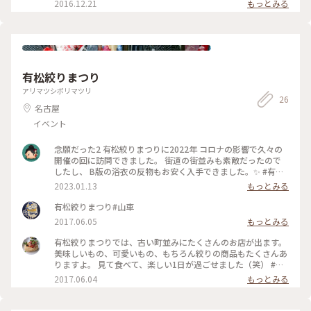
2016.12.21
もっとみる
わたしの街#名古屋#クリスマスマーケット #クリスマスツリー
#テレビ塔#整える #イルミネーション
有松絞りまつり
アリマツシボリマツリ
26
名古屋
イベント
念願だった2 有松絞りまつりに2022年 コロナの影響で久々の
開催の回に訪問できました。 街道の街並みも素敵だったので
したし、 B版の浴衣の反物もお安く入手できました。✨ #有松
絞りまつり #Myことりっぷ
2023.01.13
もっとみる
有松絞りまつり#山車
2017.06.05
もっとみる
有松絞りまつりでは、古い町並みにたくさんのお店が出ます。
美味しいもの、可愛いもの、もちろん絞りの商品もたくさんあ
りますよ。 見て食べて、楽しい1日が過ごせました（笑） #わ
たしの街#有松絞りまつり
2017.06.04
もっとみる