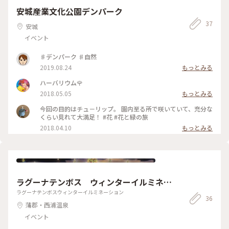
安城産業文化公園デンパーク
37
安城
イベント
♯デンパーク ♯自然
2019.08.24
もっとみる
ハーバリウム🌹
2018.05.05
もっとみる
今回の目的はチュ－リップ。 園内至る所で咲いていて、充分な
くらい見れて大満足！ #花 #花と緑の旅
2018.04.10
もっとみる
ラグーナテンボス ウィンターイルミネー
ション
ラグーナテンボスウィンターイルミネーション
36
蒲郡・西浦温泉
イベント