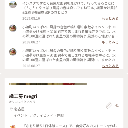
インスタですごく綺麗な風鈴を見かけて、行ってみることに
（╹◡╹）やっぱり風鈴の音は良いですね♡ #小渡夢かけ風鈴
#風鈴 #豊田市 #旅のひととき
2019.08.10
もっとみる
小渡町いっぱいに風鈴の音色が鳴り響く素敵なイベント🎐 ＊
小渡夢かけ風鈴＊⑤ 風鈴寺で親しまれる増福寺を中心に、水
の郷100選に選ばれた山里の夏の風物詩🎐 風鈴の心地よい音色
を聞いていると、去りゆく酷暑の夏にホッとするような安堵感
2018.08.27
もっとみる
💦 早く涼しくなって欲しいですね✨ #とっておきの旅#夏色さ
がし#風鈴#風鈴寺#小渡#夢かけ風鈴
小渡町いっぱいに風鈴の音色が鳴り響く素敵なイベント🎐 ＊
小渡夢かけ風鈴＊④ 風鈴寺で親しまれる増福寺を中心に、水
の郷100選に選ばれた山里の夏の風物詩🎐 期間中、ゆかたの着
付けや写経、風鈴の絵付けなどの体験もできるようです♪ 風
2018.08.27
もっとみる
鈴寺から続く葉っぱのトンネルの赤・黄・青の風鈴がとっても
素敵でした✨ #とっておきの旅#夏色さがし#小渡#夢かけ風鈴#
風鈴
織工房 megri
オリコウボウ メグリ
41
名古屋
イベント, アクティビティ・体験
「さをり織り1日体験コース」で、自分好みのストールを作れ