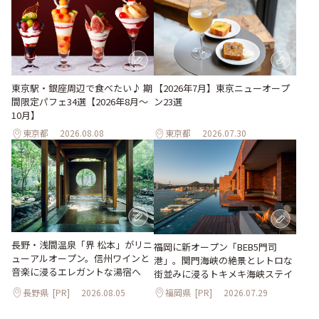
東京駅・銀座周辺で食べたい♪ 期
【2026年7月】東京ニューオープ
間限定パフェ34選【2026年8月～
ン23選
10月】
東京都
2026.08.08
東京都
2026.07.30
長野・浅間温泉「界 松本」がリニ
福岡に新オープン「BEB5門司
ューアルオープン。信州ワインと
港」。関門海峡の絶景とレトロな
音楽に浸るエレガントな湯宿へ
街並みに浸るトキメキ海峡ステイ
長野県
[PR]
2026.08.05
福岡県
[PR]
2026.07.29