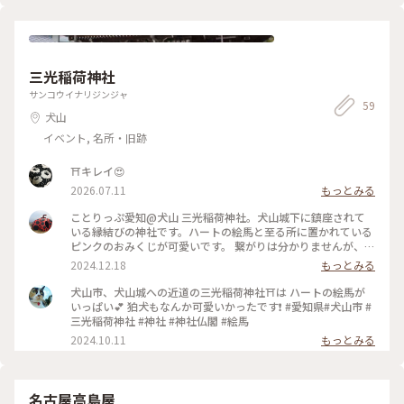
三光稲荷神社
サンコウイナリジンジャ
59
犬山
イベント, 名所・旧跡
⛩️キレイ😍
2026.07.11
もっとみる
ことりっぷ愛知@犬山 三光稲荷神社。犬山城下に鎮座されて
いる縁結びの神社です。ハートの絵馬と至る所に置かれている
ピンクのおみくじが可愛いです。 繋がりは分かりませんが、半
沢直樹の名刺が飾ってありました（説明なし）。地味に出世を
2024.12.18
もっとみる
しているので、仕事運もアップ？と勝手に想像しています。 #
愛知#犬山#三光稲荷神社#縁結び#ベストトリップ2024
犬山市、犬山城への近道の三光稲荷神社⛩️は ハートの絵馬が
いっぱい💕 狛犬もなんか可愛いかったです❗ #愛知県#犬山市 #
三光稲荷神社 #神社 #神社仏閣 #絵馬
2024.10.11
もっとみる
名古屋高島屋