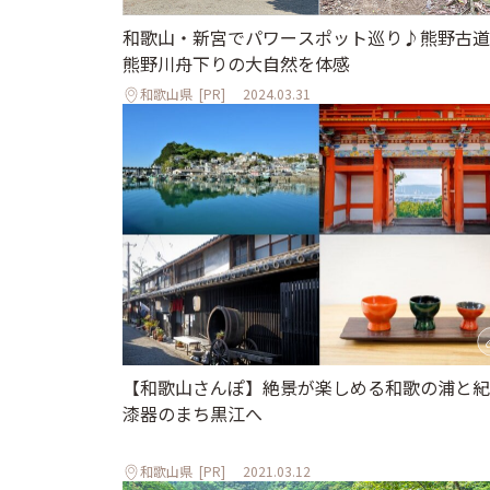
和歌山・新宮でパワースポット巡り♪熊野古道
熊野川舟下りの大自然を体感
和歌山県
[PR]
2024.03.31
【和歌山さんぽ】絶景が楽しめる和歌の浦と紀
漆器のまち黒江へ
和歌山県
[PR]
2021.03.12