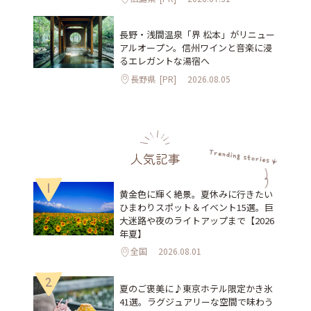
長野・浅間温泉「界 松本」がリニュー
アルオープン。信州ワインと音楽に浸
るエレガントな湯宿へ
長野県
[PR]
2026.08.05
人気記事
1
黄金色に輝く絶景。夏休みに行きたい
ひまわりスポット＆イベント15選。巨
大迷路や夜のライトアップまで【2026
年夏】
全国
2026.08.01
2
夏のご褒美に♪東京ホテル限定かき氷
41選。ラグジュアリーな空間で味わう