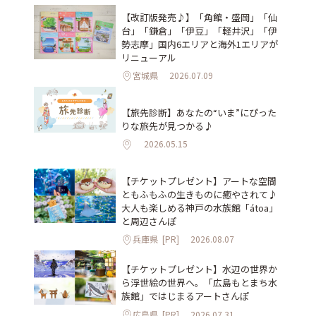
【改訂版発売♪】「角館・盛岡」「仙
台」「鎌倉」「伊豆」「軽井沢」「伊
勢志摩」国内6エリアと海外1エリアが
リニューアル
宮城県
2026.07.09
【旅先診断】あなたの“いま”にぴった
りな旅先が見つかる♪
2026.05.15
【チケットプレゼント】アートな空間
ともふもふの生きものに癒やされて♪
大人も楽しめる神戸の水族館「átoa」
と周辺さんぽ
兵庫県
[PR]
2026.08.07
【チケットプレゼント】水辺の世界か
ら浮世絵の世界へ。「広島もとまち水
族館」ではじまるアートさんぽ
広島県
[PR]
2026.07.31