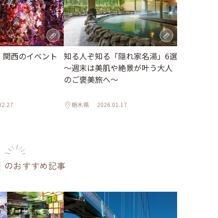
月】関西のイベント
知る人ぞ知る「隠れ家名湯」6選
～週末は美肌や絶景が叶う大人
のご褒美旅へ～
02.27
栃木県
2026.01.17
のおすすめ記事