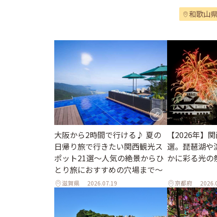
和歌山
大阪から2時間で行ける♪ 夏の
【2026年】
日帰り旅で行きたい関西観光ス
選。琵琶湖や
ポット21選～人気の絶景からひ
かに彩る光の
とり旅におすすめの穴場まで～
滋賀県
2026.07.19
京都府
2026.