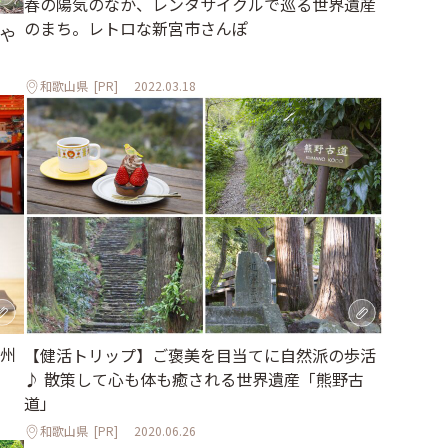
春の陽気のなか、レンタサイクルで巡る世界遺産
のまち。レトロな新宮市さんぽ
や
和歌山県
[PR]
2022.03.18
州
【健活トリップ】ご褒美を目当てに自然派の歩活
♪ 散策して心も体も癒される世界遺産「熊野古
道」
和歌山県
[PR]
2020.06.26