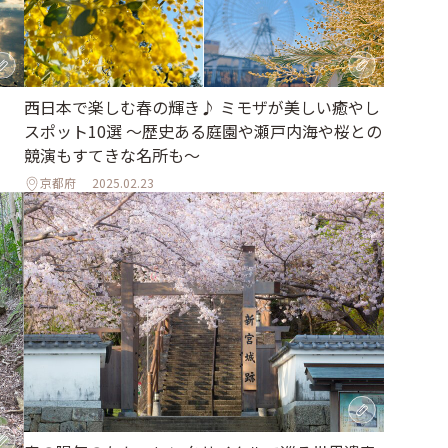
西日本で楽しむ春の輝き♪ ミモザが美しい癒やし
スポット10選 〜歴史ある庭園や瀬戸内海や桜との
競演もすてきな名所も〜
京都府
2025.02.23