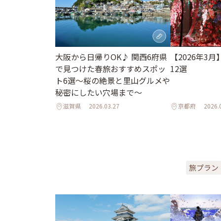
【2026年3
大阪から日帰りOK♪ 関西6府県
12選
で見つけた春旅おすすめスポッ
ト6選～桜の絶景と里山グルメや
秘密にしたい穴場まで～
滋賀県
2026.03.27
京都府
2026.
旅プラン