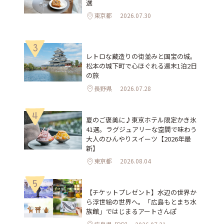
選
東京都
2026.07.30
3
レトロな蔵造りの街並みと国宝の城。
松本の城下町で心ほぐれる週末1泊2日
の旅
長野県
2026.07.28
4
夏のご褒美に♪東京ホテル限定かき氷
41選。ラグジュアリーな空間で味わう
大人のひんやりスイーツ【2026年最
新】
東京都
2026.08.04
5
【チケットプレゼント】水辺の世界か
ら浮世絵の世界へ。「広島もとまち水
族館」ではじまるアートさんぽ