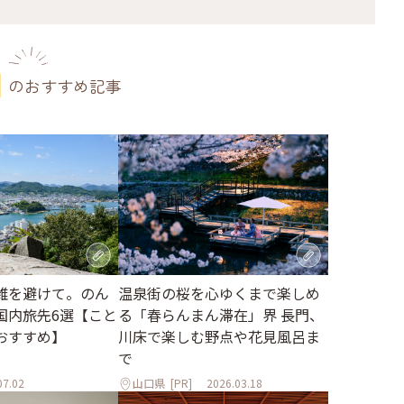
のおすすめ記事
雑を避けて。のん
温泉街の桜を心ゆくまで楽しめ
国内旅先6選【こと
る「春らんまん滞在」界 長門、
おすすめ】
川床で楽しむ野点や花見風呂ま
で
07.02
山口県
[PR]
2026.03.18