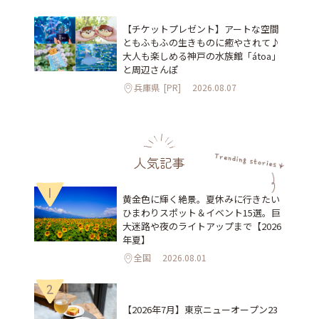
【チケットプレゼント】アートな空間
ともふもふの生きものに癒やされて♪
大人も楽しめる神戸の水族館「átoa」
と周辺さんぽ
兵庫県
[PR]
2026.08.07
人気記事
1
黄金色に輝く絶景。夏休みに行きたい
ひまわりスポット＆イベント15選。巨
大迷路や夜のライトアップまで【2026
年夏】
全国
2026.08.01
2
【2026年7月】東京ニューオープン23