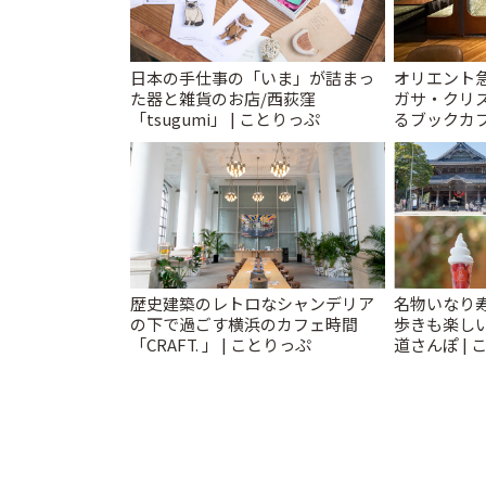
日本の手仕事の「いま」が詰まっ
オリエント
た器と雑貨のお店/西荻窪
ガサ・クリ
「tsugumi」 | ことりっぷ
るブックカ
スティ」 | 
歴史建築のレトロなシャンデリア
名物いなり
の下で過ごす横浜のカフェ時間
歩きも楽し
「CRAFT. 」 | ことりっぷ
道さんぽ | 