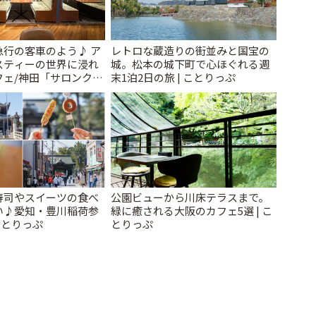
急行の客車のよう♪ ア
レトロな蔵造りの街並みと国宝の
スティーの世界に浸れ
城。松本の城下町で心ほぐれる週
フェ/神田「サロンクリ
末1泊2日の旅 | ことりっぷ
ことりっぷ
寿司やスイーツの食べ
公園ビューから川床テラスまで。
い♪愛知・豊川稲荷参
緑に癒される大阪のカフェ5選 | こ
ことりっぷ
とりっぷ