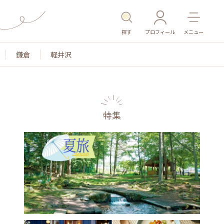
探す
プロフィール
メニュー
鎌倉
軽井沢
特集
名所・旧跡
温泉・スパ
その他施設
ごはん
カ