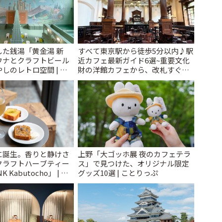
た銭湯「黄金湯 新
すべて東京駅から徒歩5分以内♪駅
ウナとクラフトビール
近カフェ最新ガイド6選~重要文化
しのレトロ空間 | こ
財の洋館カフェから、改札すぐの
レトロ喫茶まで~ | ことりっぷ
に誕生。香りと静けさ
上野「大ゴッホ展 夜のカフェテラ
クラフトハーブティー
ス」で見つけた、オリジナル限定
 Kabutocho」 | こ
グッズ10選 | ことりっぷ