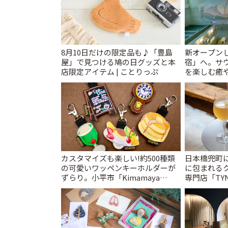
8月10日だけの限定品も♪「豊島
新オープンし
屋」で見つける鳩の日グッズと本
宿」へ。サ
店限定アイテム | ことりっぷ
を楽しむ癒や
とりっぷ
カスタマイズも楽しい!約500種類
日本橋兜町
の可愛いワッペンキーホルダーが
に包まれる
ずらり。小平市「Kimamaya
専門店「TYNK
T&K」 | ことりっぷ
とりっぷ