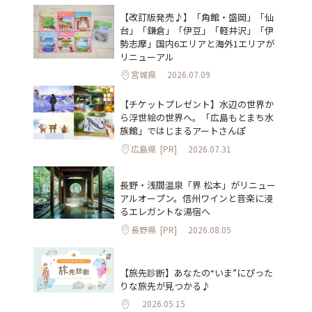
【改訂版発売♪】「角館・盛岡」「仙
台」「鎌倉」「伊豆」「軽井沢」「伊
勢志摩」国内6エリアと海外1エリアが
リニューアル
宮城県
2026.07.09
【チケットプレゼント】水辺の世界か
ら浮世絵の世界へ。「広島もとまち水
族館」ではじまるアートさんぽ
広島県
[PR]
2026.07.31
長野・浅間温泉「界 松本」がリニュー
アルオープン。信州ワインと音楽に浸
るエレガントな湯宿へ
長野県
[PR]
2026.08.05
【旅先診断】あなたの“いま”にぴった
りな旅先が見つかる♪
2026.05.15