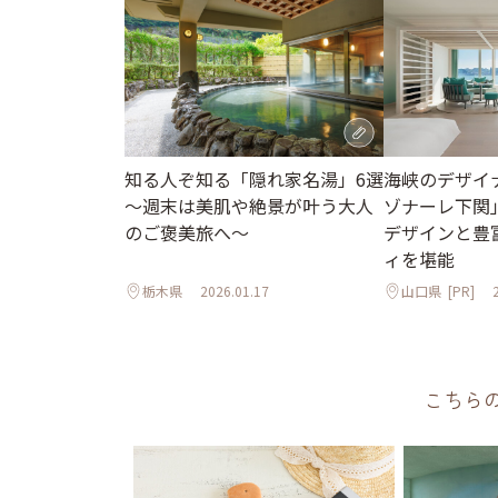
知る人ぞ知る「隠れ家名湯」6選
海峡のデザイ
～週末は美肌や絶景が叶う大人
ゾナーレ下関
のご褒美旅へ～
デザインと豊
ィを堪能
栃木県
2026.01.17
山口県
[PR]
こちら