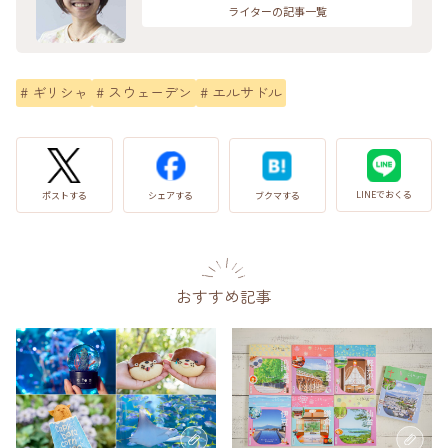
ライターの記事一覧
#
ギリシャ
#
スウェーデン
#
エルサドル
LINEでおくる
ブクマする
ポストする
シェアする
おすすめ記事