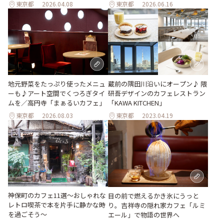
東京都
2026.04.08
東京都
2026.06.16
地元野菜をたっぷり使ったメニュ
蔵前の隅田川沿いにオープン♪ 隈
ーも♪アート空間でくつろぎタイ
研吾デザインのカフェレストラン
ムを／高円寺「まぁるいカフェ」
「KAWA KITCHEN」
東京都
2026.08.03
東京都
2023.04.19
神保町のカフェ11選～おしゃれな
目の前で燃えるかき氷にうっと
レトロ喫茶で本を片手に静かな時
り。吉祥寺の隠れ家カフェ「ルミ
を過ごそう～
エール」で物語の世界へ