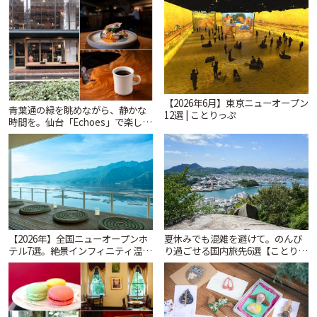
ツ ラボ コンテナート」 | ことりっ
レトロ喫茶まで~ | ことりっぷ
ぷ
【2026年6月】東京ニューオープン
青葉通の緑を眺めながら、静かな
12選 | ことりっぷ
時間を。仙台「Echoes」で楽しむ
モーニングとランチ | ことりっぷ
【2026年】全国ニューオープンホ
夏休みでも混雑を避けて。のんび
テル7選。絶景インフィニティ温泉
り過ごせる国内旅先6選【ことりっ
から文化財の邸宅まで | ことりっ
ぷ編集部おすすめ】 | ことりっぷ
ぷ