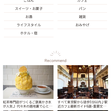
ごはん
カフェ
スイーツ・お菓子
パン
お酒
雑貨
ライフスタイル
おみやげ
ホテル・宿
Recommend
紅茶専門店がつくるご褒美かき氷
すべて東京駅から徒歩5分以内♪駅
が人気♪ 代々木の路地裏で心とき
近カフェ最新ガイド6選~重要文化
めくひんやり時間「ティー スイー
財の洋館カフェから、改札すぐの