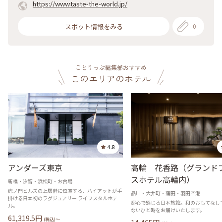
https://www.taste-the-world.jp/
スポット情報をみる
0
ことりっぷ編集部おすすめ
このエリアのホテル
4.8
アンダーズ東京
高輪 花香路（グランド
スホテル高輪内）
新橋・汐留・浜松町・お台場
虎ノ門ヒルズの上層階に位置する、ハイアットが手
品川・大井町・蒲田・羽田空港
掛ける日本初のラグジュアリー ライフスタルホテ
都心で感じる日本旅館。和のおもてなし
ル。
ないひと時をお届けいたします。
61,319.5
円
(税込)〜