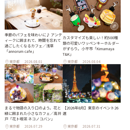
季節のパフェを味わいに♪ アンテ
カスタマイズも楽しい！約500種
ィークに囲まれて、時間を忘れて
類の可愛いワッペンキーホルダー
過ごしたくなるカフェ／浅草
がずらり。小平市「Kimamaya
「annorum cafe」
T&K」
東京都
2026.08.01
東京都
2026.08.04
【2026年8月】東京のイベント26
まるで物語の入り口のよう。花と
選
緑に囲まれた小さなカフェ／高井
戸「花ト喫茶 ネコノコバン」
東京都
2026.07.29
東京都
2026.07.31