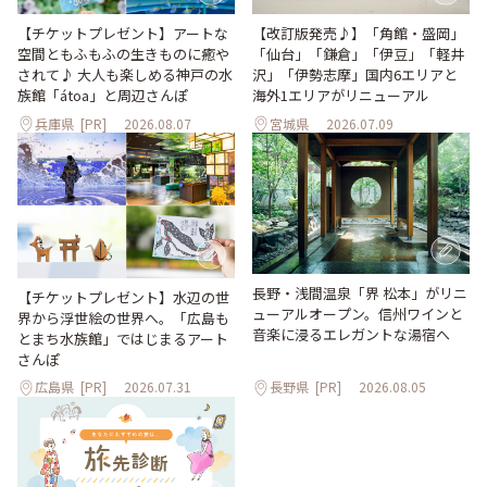
【改訂版発売♪】「角館・盛岡」
【チケットプレゼント】アートな
「仙台」「鎌倉」「伊豆」「軽井
空間ともふもふの生きものに癒や
沢」「伊勢志摩」国内6エリアと
されて♪ 大人も楽しめる神戸の水
海外1エリアがリニューアル
族館「átoa」と周辺さんぽ
兵庫県
[PR]
2026.08.07
宮城県
2026.07.09
長野・浅間温泉「界 松本」がリニ
【チケットプレゼント】水辺の世
ューアルオープン。信州ワインと
界から浮世絵の世界へ。「広島も
音楽に浸るエレガントな湯宿へ
とまち水族館」ではじまるアート
さんぽ
広島県
[PR]
2026.07.31
長野県
[PR]
2026.08.05