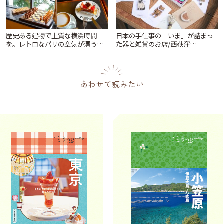
歴史ある建物で上質な横浜時間
日本の手仕事の「いま」が詰まっ
を。レトロなパリの空気が漂う
た器と雑貨のお店/西荻窪
「カフェ ドゥ ラ プレス」 | ことり
「tsugumi」 | ことりっぷ
っぷ
あわせて読みたい