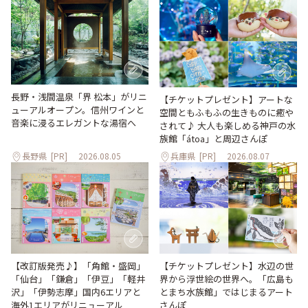
長野・浅間温泉「界 松本」がリニ
【チケットプレゼント】アートな
ューアルオープン。信州ワインと
空間ともふもふの生きものに癒や
音楽に浸るエレガントな湯宿へ
されて♪ 大人も楽しめる神戸の水
族館「átoa」と周辺さんぽ
長野県
[PR]
2026.08.05
兵庫県
[PR]
2026.08.07
【改訂版発売♪】「角館・盛岡」
【チケットプレゼント】水辺の世
「仙台」「鎌倉」「伊豆」「軽井
界から浮世絵の世界へ。「広島も
沢」「伊勢志摩」国内6エリアと
とまち水族館」ではじまるアート
海外1エリアがリニューアル
さんぽ