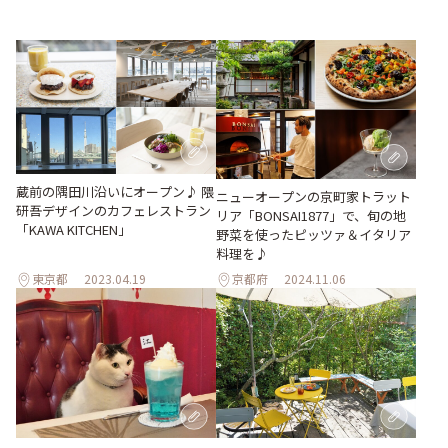
蔵前の隅田川沿いにオープン♪ 隈
ニューオープンの京町家トラット
研吾デザインのカフェレストラン
リア「BONSAI1877」で、旬の地
「KAWA KITCHEN」
野菜を使ったピッツァ＆イタリア
料理を♪
東京都
2023.04.19
京都府
2024.11.06