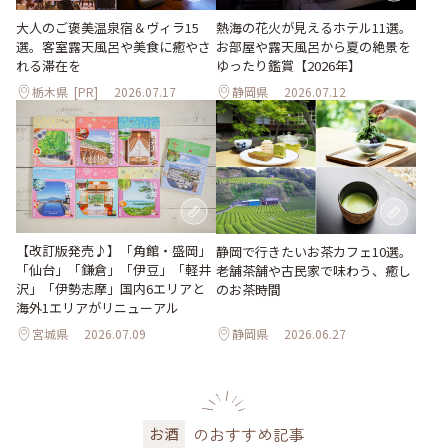
大人のご褒美温泉宿＆ヴィラ15
熱海の花火が見えるホテル11選。
選。客室露天風呂や美食に癒やさ
お部屋や露天風呂から夏の絶景を
れる滞在を
ゆったり鑑賞【2026年】
栃木県
[PR]
2026.07.17
静岡県
2026.07.12
【改訂版発売♪】「角館・盛岡」
静岡で行きたいお茶カフェ10選。
「仙台」「鎌倉」「伊豆」「軽井
老舗茶舗や古民家で味わう、癒し
沢」「伊勢志摩」国内6エリアと
のお茶時間
海外1エリアがリニューアル
宮城県
2026.07.09
静岡県
2026.06.27
のおすすめ記事
お酒