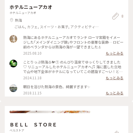
ホテルニューアカオ
ホテルニューアカオ
8
熱海
ごはん, カフェ, スイーツ・お菓子, アクティビティ・
体験, ホテル・宿, 温泉・スパ, お酒, おみやげ
熱海にあるホテルニューアカオでランチ ローマ宮殿をイメー
ジした｢メインダイニング錦｣やフロントの豪華な装飾… ロビー
前のベランダからは熱海の海が一望できました⚓
2025.08.10
もっとみる
ことりっぷ熱海♨️🐦️① のんびり温泉でゆっくりしてきました
♡ リニューアルしたホテルニューアカオへ♫ 海に面した立地
で山や地下全体がホテルになっていてこの建設すご〜い！と思
いました😯 ①オーシャンビューのラウンジは青い海が広がっ
2024.11.18
もっとみる
ていて非日常の景色✨遠くには小さく初島も見えます🏝️ ②ク
ジラのアート🐳とシャンデリア✨天井が水色やピンク色の優し
朝日を浴びた熱海の景色、綺麗すぎます✨
いパステルカラーでチャペルみたいな雰囲気✨ ③レトロなイラ
2018.11.15
もっとみる
ストのホテルオリジナルサイダー✨ ④ダンスホール、劇場みた
いなビュッフェ会場✨大きな窓からは岩や海が目の前で絶景で
すがみなさんお食事に夢中で見てるのかしら🤍笑 ピアノ演奏
もあり優雅だけどガチャガチャしてます😂 ⑤シャンデリアが
キラキラなロビーで時代を感じました🤍ソファの座り心地がよ
くてタイムスリップ感がありました🤍 #ホテルニューアカオ #
ＢＥＬＬ ＳＴＯＲＥ
オーシャンビュー #リニューアル #年齢層が高くて #びっくり
しました #バブル世代に人気なのかも #温泉 #露天風呂が最高
ベルストア