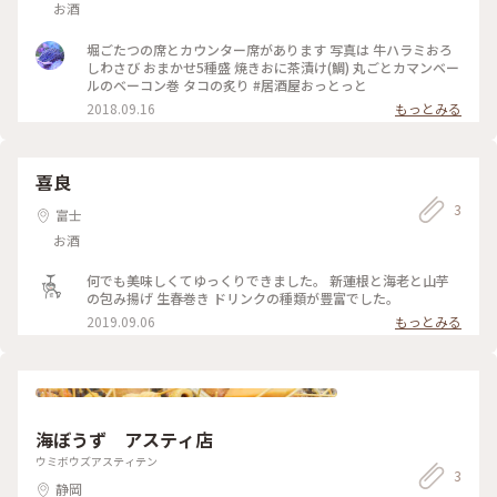
お酒
堀ごたつの席とカウンター席があります 写真は 牛ハラミおろ
しわさび おまかせ5種盛 焼きおに茶漬け(鯛) 丸ごとカマンベー
ルのベーコン巻 タコの炙り #居酒屋おっとっと
2018.09.16
もっとみる
喜良
3
富士
お酒
何でも美味しくてゆっくりできました。 新蓮根と海老と山芋
の包み揚げ 生春巻き ドリンクの種類が豊富でした。
2019.09.06
もっとみる
海ぼうず アスティ店
ウミボウズアスティテン
3
静岡