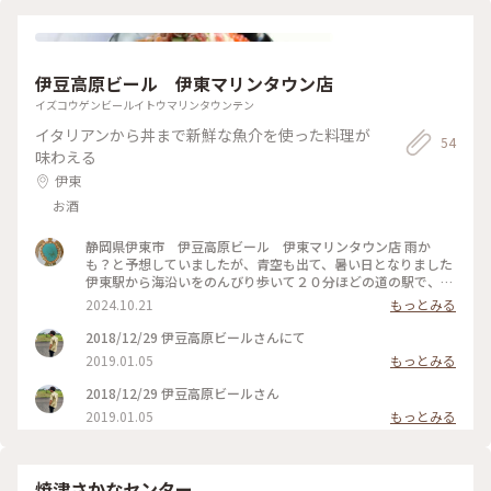
1人乗りっていうのもなかなかレア笑 登りは空いていたのです
が、下りの12時過ぎには大混雑でリフト待ちが大行列でした💦
💦 【Cafe●321】 相模灘と伊豆大島などが眺望できる専用展
望デッキを備えたカフェ☕️ 地層をテーマの地層カフェラテやヨ
伊豆高原ビール 伊東マリンタウン店
ーグルトフラッペを頼みました✨✨ どれも美味しかった😋
イズコウゲンビールイトウマリンタウンテン
イタリアンから丼まで新鮮な魚介を使った料理が
54
味わえる
伊東
お酒
静岡県伊東市 伊豆高原ビール 伊東マリンタウン店 雨か
も？と予想していましたが、青空も出て、暑い日となりました
伊東駅から海沿いをのんびり歩いて２０分ほどの道の駅で、地
ビールが飲めるお店 しらすやマグロの海鮮丼の漁師メシがい
2024.10.21
もっとみる
ろいろありました オーソドックスなビールに、シンプルピザ
とアジフライ定食をいただきました 暑い日だったのでビール
2018/12/29 伊豆高原ビールさんにて
が美味しく、三枚もついてきたアジフライがサクサクで、つま
2019.01.05
もっとみる
みになりました お客さんもお昼どきで次々に入ってきていま
した ヨットハーバーが見えるテラス席もあり、気持ち良さそ
2018/12/29 伊豆高原ビールさん
うでした
2019.01.05
もっとみる
焼津さかなセンター