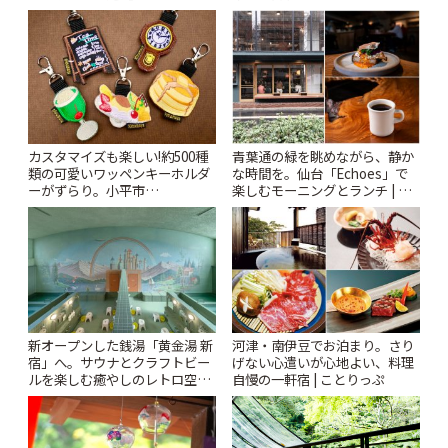
ー開催中】 | ことりっぷ
Kabutocho」 | ことりっぷ
カスタマイズも楽しい!約500種
青葉通の緑を眺めながら、静か
類の可愛いワッペンキーホルダ
な時間を。仙台「Echoes」で
ーがずらり。小平市
楽しむモーニングとランチ | こ
「Kimamaya T&K」 | ことりっ
とりっぷ
ぷ
新オープンした銭湯「黄金湯 新
河津・南伊豆でお泊まり。さり
宿」へ。サウナとクラフトビー
げない心遣いが心地よい、料理
ルを楽しむ癒やしのレトロ空間
自慢の一軒宿 | ことりっぷ
| ことりっぷ