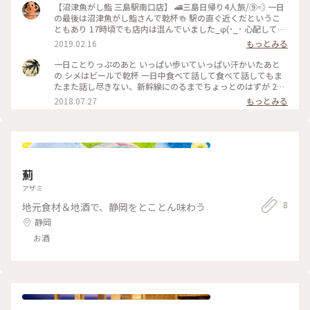
【沼津魚がし鮨 三島駅南口店】 🚄三島日帰り4人旅/⑨💨 一日
の最後は沼津魚がし鮨さんで乾杯🍻 駅の直ぐ近くだというこ
ともあり 17時頃でも店内は混んでいました_φ(･_･ 心配してい
たお天気も晴れたり曇ったりで 「私達…持ってるね〜」と何度
2019.02.16
もっとみる
口にしたことか（笑） 富士山は何処にあるのかも分からない
くらい 見えなかったのですけどね💦 最後は三島駅から行き先
一日ことりっぷのあと いっぱい歩いていっぱい汗かいたあと
が反対方向の新幹線に乗るのが 寂しかったなぁ(/ _ ; ) まりこ
の シメはビールで乾杯 一日中食べて話して食べて話してもま
さん・willmiccoさん・yumiyama🌼さん 楽しい時間をありが
たまた話し尽きない、新幹線にのるまでちょっとのはずが 2時
とうございました（^人^） #沼津魚がし鮨
間以上何度も次の新幹線調べては飲み 沼津のお刺身 釜揚げシ
2018.07.27
もっとみる
ラス 生しらす 三島コロッケと三島の物を堪能しながら楽しい
時間 あっと言う間に時間が過ぎていき、、、 出会った場所で
またねと別々の新幹線にのり 嬉しい出会いの一日ことりっぷ
楽しい時間はあっという間に このまま同じ新幹線に乗りたい
そんな気分でした #また秋にね#楽しい時間ありがとう
薊
アザミ
8
地元食材＆地酒で、静岡をとことん味わう
静岡
お酒