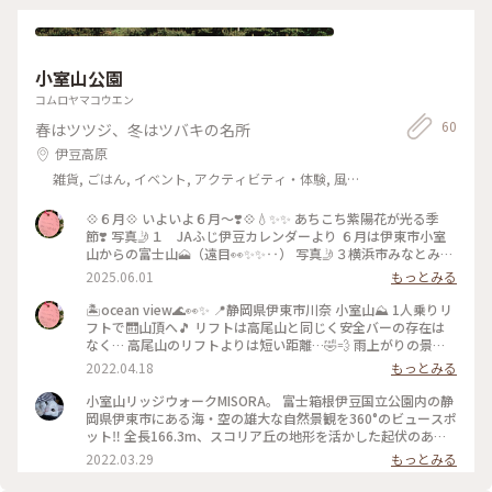
小室山公園
コムロヤマコウエン
60
春はツツジ、冬はツバキの名所
伊豆高原
雑貨, ごはん, イベント, アクティビティ・体験, 風
景・景色, ホテル・宿, 温泉・スパ, お酒, おみやげ
💠６月💠 いよいよ６月〜❣️💠💧✨✨ あちこち紫陽花が光る季
節❣️ 写真🤳１ JAふじ伊豆カレンダーより ６月は伊東市小室
山からの富士山🗻（遠目👀✨✨‥） 写真🤳３横浜市みなとみら
いキャンパスの神奈川大学で見かけた雨上がりの紫陽花💠 写
2025.06.01
もっとみる
真🤳２横浜市役所の周りの植栽 バラ🌹を眺めながらの 紫陽花
💠 写真🤳４、５ソラムナード羽田緑地の歩道脇のこれから色
🏝ocean view🌊👀✨ 📍静岡県伊東市川奈 小室山⛰ 1人乗りリ
付く紫陽花💠
フトで🛗山頂へ🎵 リフトは高尾山と同じく安全バーの存在は
なく… 高尾山のリフトよりは短い距離…🤣💨 雨上がりの景色
を堪能〜🌊🏝 山の上から海を見下ろすと 潮の流れがよくわか
2022.04.18
もっとみる
り色が違いました🌊✨✨ ちょうど雨が上がり☔️ 空気が澄んでと
っても清々しい気分❣️ 眼科には⛳️ゴルフ場⛳️ ウグイスの声が終
小室山リッジウォークMISORA。 富士箱根伊豆国立公園内の静
始BGM🎵😍 #雲図鑑 #ヒーリング旅 #春風さんぽ #Myことりっ
岡県伊東市にある海・空の雄大な自然景観を360°のビュースポ
ぷ #らんらんらん #世界はステキな出逢いにあふれてる #うれ
ット‼️ 全長166.3m、スコリア丘の地形を活かした起伏のある
しい楽しいワクワク心地良い #春よ拓け #伊東市 #静岡県伊東
ループ状の遊歩道で、標高321mの頂上から富士山、相模灘、
2022.03.29
もっとみる
市 #小室山 #ジュラシックロード #帰りは徒歩で下る
房総半島、伊豆七島、天城連山など360°一望できました😊 往
復600円でリフトが利用できて、これがまたなかなか面白い😊