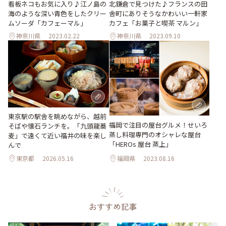
看板ネコもお気に入り♪江ノ島の
北鎌倉で見つけた♪フランスの田
海のような深い青色をしたクリー
舎町にありそうなかわいい一軒家
ムソーダ「カフェーマル」
カフェ「お菓子と喫茶 マルン」
神奈川県
2023.02.22
神奈川県
2023.09.10
東京駅の駅舎を眺めながら、越前
福岡で注目の屋台グルメ！せいろ
そばや懐石ランチを。「九頭龍蕎
蒸し料理専門のオシャレな屋台
麦」で遠くて近い福井の味を楽し
「HEROs 屋台 蒸上」
んで
東京都
2026.05.16
福岡県
2023.08.16
おすすめ記事