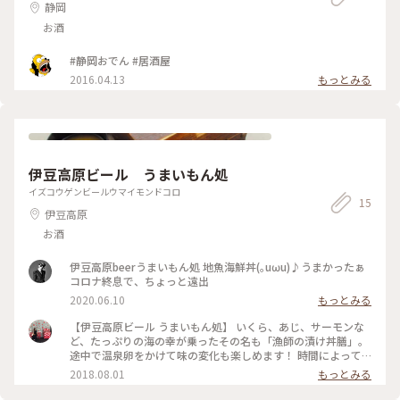
静岡
お酒
#静岡おでん #居酒屋
2016.04.13
もっとみる
伊豆高原ビール うまいもん処
イズコウゲンビールウマイモンドコロ
15
伊豆高原
お酒
伊豆高原beerうまいもん処 地魚海鮮丼(｡uωu)♪うまかったぁ
コロナ終息で、ちょっと遠出
2020.06.10
もっとみる
【伊豆高原ビール うまいもん処】 いくら、あじ、サーモンな
ど、たっぷりの海の幸が乗ったその名も「漁師の漬け丼膳」。
途中で温泉卵をかけて味の変化も楽しめます！ 時間によって
はかなり混み合っていますが、店内が広いので割とスムーズに
2018.08.01
もっとみる
入れます♩ 伊豆グルメを堪能したい方はぜひ！ #夏色さがし#
夏旅#ことりっぷ静岡#伊豆高原