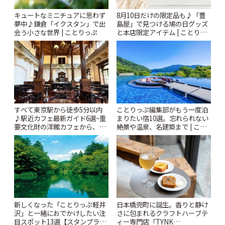
キュートなミニチュアに思わず
8月10日だけの限定品も♪「豊
夢中♪鎌倉「イクスタン」で出
島屋」で見つける鳩の日グッズ
会う小さな世界 | ことりっぷ
と本店限定アイテム | ことりっ
ぷ
すべて東京駅から徒歩5分以内
ことりっぷ編集部がもう一度泊
♪駅近カフェ最新ガイド6選~重
まりたい宿10選。忘れられない
要文化財の洋館カフェから、改
絶景や温泉、名建築まで | こと
札すぐのレトロ喫茶まで~ | こと
りっぷ
りっぷ
新しくなった「ことりっぷ軽井
日本橋兜町に誕生。香りと静け
沢」と一緒におでかけしたい注
さに包まれるクラフトハーブテ
目スポット13選【スタンプラリ
ィー専門店「TYNK