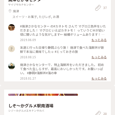
ヤイヅサカナセンター
37
焼津
スイーツ・お菓子, たびレポ, お酒
#焼津さかなセンター の#カネトモ さんで マグロ三色丼をいた
だきました！ マグロといえばカネトモ！ っていうＣＭが幼い
頃に聞いたような気がします← 結構ボリュームあります！ 赤
身の質も良く、これで1300円は安い！
2019.06.09
もっとみる
友達と行った日帰り静岡ぶらり旅！ 焼津で食べた海鮮丼が新
鮮で本当に美味でした☺️ #とっておきの旅
2018.08.15
もっとみる
焼津さかなセンターで、特上海鮮丼をいただきました。 初め
て食べた生しらすが、最高においしかったです。お腹いっぱ
い。 #静岡#海鮮丼#海の幸
2018.01.27
もっとみる
しぞ～かグルメ駅南酒場
シゾーカグルメエキナンサカバ
20