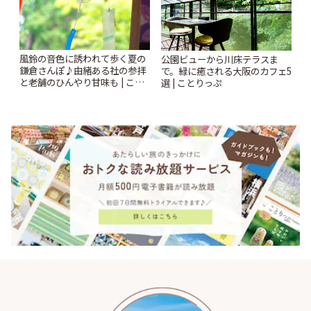
風鈴の音色に誘われて歩く夏の
公園ビューから川床テラスま
鎌倉さんぽ♪由緒ある社の参拝
で。緑に癒される大阪のカフェ5
と老舗のひんやり甘味も | こと
選 | ことりっぷ
りっぷ