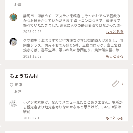
お酒
静岡市 海ぼうず アスティ東館店 しぞ〜かおでんで昼飲み
かつお粉をかけていただきます 卓上コンロつきで、最後まで
熱々でいただきました お気に入りの静岡麦酒ではなかったの
が残念でしたが、また食べたい
2023.02.28
もっとみる
クマ散歩：海ぼうずで品行方正なクマは御前崎カツオ刺し、用
宗生シラス、肉みそおでん盛り5種、三島コロッケ、富士宮風
焼きそば、喜平生酒、濃いお茶の静岡割り、焼津磯自慢、静岡
香ばしい茶割り＆魔法の茶ビールの静岡の夜 The Bear had
2021.12.07
もっとみる
another drink with Omaezaki Bonito Sashimi, Mochimune
Fresh Whitebait, 5 pieces of Meat Miso Flavor Oden
Assortment, Mishima Croquette, Yakisoba Noodles
Fujinomiya Style, Kihei Fresh Sake, Shochu and Thick
ちょうちん村
Shizuoka Green Tea, Yaizu Isojiman Sake, Shochu and
3
Gorgeous Shizuoka Green Tea & Magic Green Tea and
沼津
Beer at Umibozu, Asty Shizuoka！♪☆(*^o^*) #おでかけ #
お酒
思い出
小アジの素揚げ、なんてメニュー見たことありません。場所が
ら観光客より地元客寄りなのかなぁと思うけど、いい。#沼津
駅前
2018.07.19
もっとみる