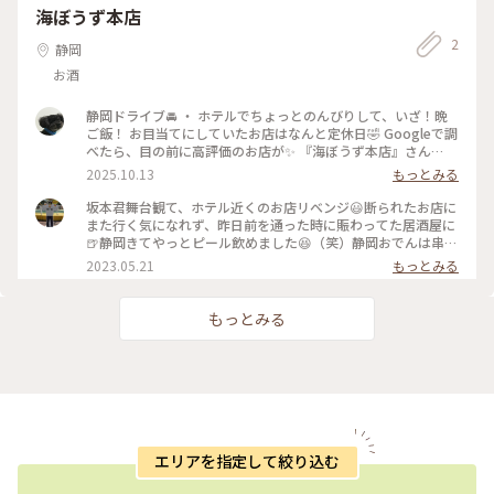
海ぼうず本店
2
静岡
お酒
静岡ドライブ🚘 ・ ホテルでちょっとのんびりして、いざ！晩
ご飯！ お目当てにしていたお店はなんと定休日🤣 Googleで調
べたら、目の前に高評価のお店が✨ 『海ぼうず本店』さん🐟
マグロに静岡おでん🍢、焼きそばに餃子🥟 ご飯🍚も頼んでモ
2025.10.13
もっとみる
リモリ食べました😋 どれを食べても美味しい❣️静岡恐るべし❗️
・ #ことりっぷ #ことりっぷ静岡 #海ぼうず #写真を撮ってい
坂本君舞台観て、ホテル近くのお店リベンジ😃断られたお店に
る場合ではない
また行く気になれず、昨日前を通った時に賑わってた居酒屋に
🍺静岡きてやっとピール飲めました😆（笑）静岡おでんは串に
刺さってるそうで、ねぎまは豚肉でびっくり🐷関西では鶏肉だ
2023.05.21
もっとみる
し、店員の愛知出身のお姉ちゃんに聞いたら愛知もねぎまは豚
肉だって😅 #グルメ #私のことりっぷ旅
もっとみる
エリアを指定して絞り込む