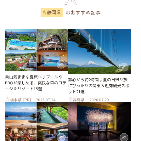
のおすすめ記事
静岡県
自由気ままな夏旅へ♪プールや
都心から約2時間♪夏の日帰り旅
BBQが楽しめる、爽快な森のコテ
にぴったりの関東＆近郊観光スポ
ージ＆リゾート15選
ット21選
栃木県
[PR]
2026.07.24
群馬県
2026.07.20