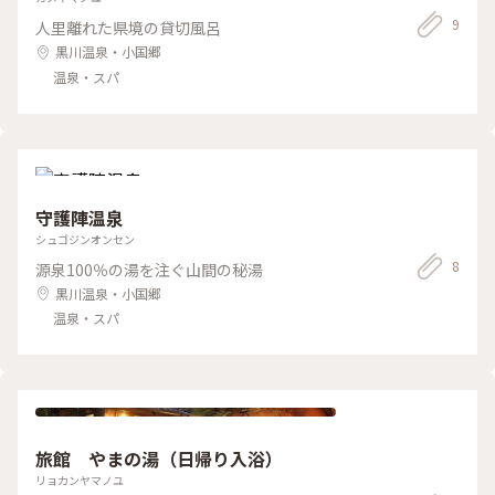
9
人里離れた県境の貸切風呂
黒川温泉・小国郷
温泉・スパ
守護陣温泉
シュゴジンオンセン
8
源泉100％の湯を注ぐ山間の秘湯
黒川温泉・小国郷
温泉・スパ
旅館 やまの湯（日帰り入浴）
リョカンヤマノユ