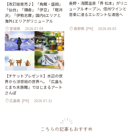
長野・浅間温泉「界 松本」がリニ
【改訂版発売♪】「角館・盛岡」
ューアルオープン。信州ワインと
「仙台」「鎌倉」「伊豆」「軽井
音楽に浸るエレガントな湯宿へ
沢」「伊勢志摩」国内6エリアと
海外1エリアがリニューアル
宮城県
2026.07.09
長野県
[PR]
2026.08.05
【チケットプレゼント】水辺の世
界から浮世絵の世界へ。「広島も
とまち水族館」ではじまるアート
さんぽ
広島県
[PR]
2026.07.31
こちらの記事もおすすめ