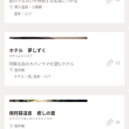
肌のうるおいが持続する名湯につかる
黒川温泉・小国郷
温泉・スパ
ホテル 夢しずく
ホテルユメシズク
12
阿蘇五岳の大パノラマを望むホテル
南阿蘇
ホテル・宿, 温泉・スパ
南阿蘇温泉 癒しの里
ミナミアソオンセンイヤシノサト
10
南阿蘇