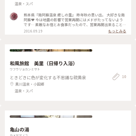
温泉・スパ
熊本県『南阿蘇温泉 癒しの里』 昨年秋の思い出。 大好きな南
阿蘇❤ 今は地震の影響で営業再開にはメドがたってないよう
です… 素敵なお宿とお食事だったので、営業再開出来ること祈
ります(❁´ω`❁) #ひとり旅 #くまもん #癒し
2016.09.19
もっとみる
和風旅館 美里（日帰り入浴）
ワフウリョカンミサト
10
ときどきに色が変化する不思議な硫黄泉
黒川温泉・小国郷
温泉・スパ
亀山の湯
カメヤマノユ