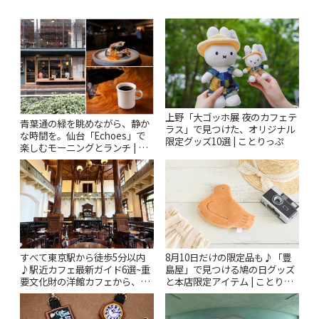
上野「大ゴッホ展 夜のカフェテ
青葉通の緑を眺めながら、静か
ラス」で見つけた、オリジナル
な時間を。仙台「Echoes」で
限定グッズ10選 | ことりっぷ
楽しむモーニングとランチ | こ
とりっぷ
すべて東京駅から徒歩5分以内
8月10日だけの限定品も♪「豊
♪駅近カフェ最新ガイド6選~重
島屋」で見つける鳩の日グッズ
要文化財の洋館カフェから、改
と本店限定アイテム | ことりっ
札すぐのレトロ喫茶まで~ | こと
ぷ
りっぷ