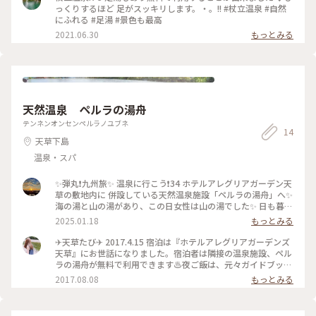
っくりするほど 足がスッキリします。・。!! #杖立温泉 #自然
にふれる #足湯 #景色も最高
2021.06.30
もっとみる
天然温泉 ペルラの湯舟
テンネンオンセンペルラノユブネ
14
天草下島
温泉・スパ
✨弾丸❗九州旅✨ 温泉に行こう❗34 ホテルアレグリアガーデン天
草の敷地内に 併設している天然温泉施設「ペルラの湯舟」へ✨
海の湯と山の湯があり、この日女性は山の湯でした✨️ 日も暮れ
ていたので、景色はあまり見えませんでしたが、 階段を降り
2025.01.18
もっとみる
ると森に囲まれた落ち着いた雰囲気✨ ４つある陶磁器風呂は誰
もいなく、 ゆっくりと入れました♨️💗 お湯はアルカリ性単純
✈天草たび✈ 2017.4.15 宿泊は『ホテルアレグリアガーデンズ
温泉で、ぬめりのある湯です♨️✨ 昼間、晴れた日に海の湯にも
天草』にお世話になりました。宿泊者は隣接の温泉施設、ペル
入ってみたいですね☺️✨ (1.2.3.4枚目はHPから引用しています)
ラの湯舟が無料で利用できます♨夜ご飯は、元々ガイドブック
#弾丸九州旅 #ご利益めぐり #ぽかぽか #天然温泉ペルラの湯舟
で見て気になっていた、ここの❛ペルラちゃんぽん❜をいただき
2017.08.08
もっとみる
#海の湯 #山の湯 #温泉に行こう #ぷりんの放浪記 #熊本県の魅
ました👏エビにホタテに、具沢山で食べごたえ抜群です✨ 今回
力を発信
の1泊2日の旅は、『天草うまかもんの旅 2DAYモニタープラ
ン！』を利用しました✈レンタカーやイルカウォッチングもオ