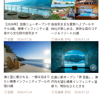
自由気ままな夏旅へ♪プールや
【2026年】全国ニューオープンホ
BBQが楽しめる、爽快な森のコテ
テル8選。絶景インフィニティ温
ージ＆リゾート15選
泉から文化財の邸宅まで
全国
2026.07.26
栃木県
[PR]
2026.07.24
海と空に癒される、一度は泊まり
広島に新オープン「界 宮島」。瀬
たい絶景インフィニティプールの
戸内を望む絶景インフィニティ温
宿10選
泉で、特別なひとときを
全国
2026.07.14
広島県
[PR]
2026.07.22