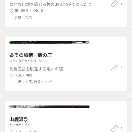
8
豊かな自然を感じる趣のある湯船でゆったり
黒川温泉・小国郷
温泉・スパ
あその旅宿 鷹の庄
アソノタビヤドタカノショウ
6
阿蘇五岳を眺望する離れの宿
阿蘇・内牧
ホテル・宿, 温泉・スパ
山鹿温泉
ヤマガオンセン
6