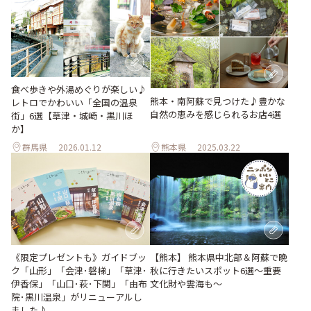
食べ歩きや外湯めぐりが楽しい♪
熊本・南阿蘇で見つけた♪豊かな
レトロでかわいい「全国の温泉
自然の恵みを感じられるお店4選
街」6選【草津・城崎・黒川ほ
か】
群馬県
2026.01.12
熊本県
2025.03.22
《限定プレゼントも》ガイドブッ
【熊本】 熊本県中北部＆阿蘇で晩
ク「山形」「会津･磐梯」「草津･
秋に行きたいスポット6選〜重要
伊香保」「山口･萩･下関」「由布
文化財や雲海も〜
院･黒川温泉」がリニューアルし
ました♪