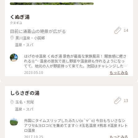
プションでつけることができます！大満足＆天草大満喫なプラ
ンでした👏 https://www.amx.co.jp/info_tour/ #天草 #ちゃ
んぽん #ペルラちゃんぽん
くぬぎ湯
クヌギユ
14
目前に涌蓋山の絶景が広がる
黒川温泉・小国郷
温泉・スパ
はげのゆ温泉 くぬぎ湯 景色が最高な家族風呂！ 開放感に癒さ
れる🌼*･ 温泉の蒸気で蒸し野菜や温泉卵も作れるようになっ
てて、地元の人が野菜持って来てた。次回はチャレンジしたい
な🤤
2023.05.10
もっとみる
しらさぎの湯
13
玉名・荒尾
温泉・スパ
外国にタイムスリップしたみたい(о´∀`о) 今日もちいさなシ
アワセ&ヨロコビを集めてます☆ #玉名温泉 #熊本 #温泉 #レト
ロ温泉
2017.10.25
もっとみる