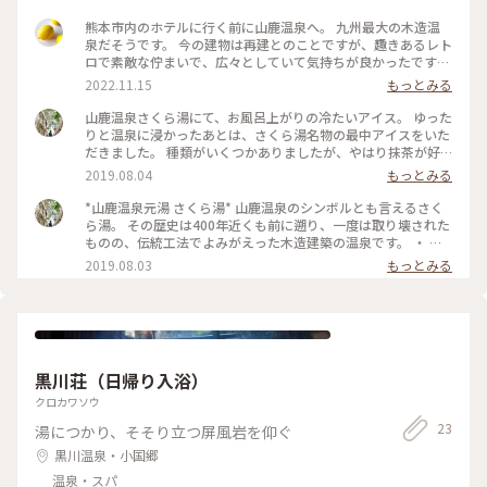
熊本市内のホテルに行く前に山鹿温泉へ。 九州最大の木造温
泉だそうです。 今の建物は再建とのことですが、趣きあるレト
ロで素敵な佇まいで、広々としていて気持ちが良かったです。
私達のように観光で訪れる人もいますが、地元の方が多く、大
2022.11.15
もっとみる
きな銭湯といった印象。 たしかに近所にこんな素敵なお風呂
があったら通いたくなりますね。 2枚目の写真は近くにあった
山鹿温泉さくら湯にて、お風呂上がりの冷たいアイス。 ゆった
山鹿灯籠民芸館。 元銀行の建物だそうです。 他にも芝居小屋
りと温泉に浸かったあとは、さくら湯名物の最中アイスをいた
の八千代座などレトロ建築が多い地区らしく、明るい時間帯に
だきました。 種類がいくつかありましたが、やはり抹茶が好
も見てみたかったなあ。 #熊本県 #山鹿 #温泉 #レトロ建築 #秋
きなのでこれ。母に味見させてもらった酒粕のアイスも美味し
2019.08.04
もっとみる
いろとりどり #Myことりっぷ
かったです。 ・ 400年近くの歴史を誇るさくら湯。 木造の建
物は想像以上に広く、休憩室などもあります。 時間があまりな
*山鹿温泉元湯 さくら湯* 山鹿温泉のシンボルとも言えるさく
かったので、フロントでアイスを買ってその場でさくっといた
ら湯。 その歴史は400年近くも前に遡り、一度は取り壊された
だきましたが、思いのほか背後で入浴中のくまモンとのショッ
ものの、伝統工法でよみがえった木造建築の温泉です。 ・ と
トが気に入りました。 #山鹿温泉元湯さくら湯#さくら湯#山鹿
にかく浴場と浴槽の広さに驚きます。 お湯は少しぬるっとした
2019.08.03
もっとみる
温泉#最中アイス#アイス#ひんやりスイーツ#スイーツ#温泉#
感じで、肌がツルツルに。 歴史を感じる造りも、立派な石造
山鹿#熊本#わたしの街#旅のひととき
りの浴槽も、雰囲気がとても素敵です。 入湯料は300円。観光
気分と地元の浴場の雰囲気を両方同時に感じられて、とても良
い寄り道になりました。 #山鹿温泉元湯さくら湯#さくら湯#山
鹿温泉#山鹿#熊本#わたしの街#温泉#旅のひととき
黒川荘（日帰り入浴）
クロカワソウ
23
湯につかり、そそり立つ屏風岩を仰ぐ
黒川温泉・小国郷
温泉・スパ