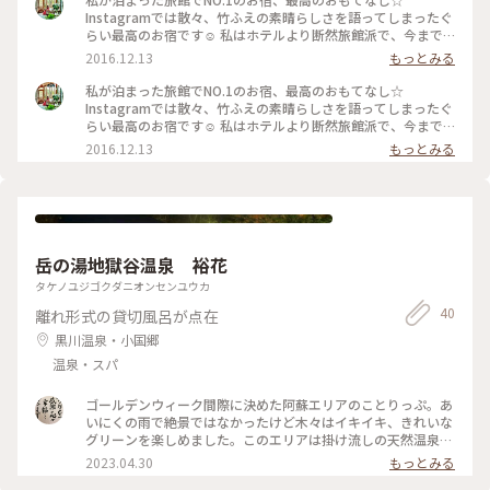
Instagramでは散々、竹ふえの素晴らしさを語ってしまったぐ
らい最高のお宿です☺︎ 私はホテルより断然旅館派で、今まで
色んな旅館に泊まってきましたが、ここがNo. 1でした🌟 おも
2016.12.13
もっとみる
てなし、温泉、料理、雰囲気、サービスどれをとっても五つ星
です（´-`） 四千坪にわずか12部屋。 部屋にも素敵な温泉つ
私が泊まった旅館でNO.1のお宿、最高のおもてなし☆
きですが、外にも最高の露天風呂があります。 館内ではアイス
Instagramでは散々、竹ふえの素晴らしさを語ってしまったぐ
食べ放題、このあいすも竹ふえと牧場が共同開発している、こ
らい最高のお宿です☺︎ 私はホテルより断然旅館派で、今まで
こでしか食べられないアイス。 何種類も味があるので、全て
色んな旅館に泊まってきましたが、ここがNo. 1でした🌟 おも
2016.12.13
もっとみる
食べたら胃がおかしくなりました(＞人＜;) そしてラムネ、ビ
てなし、温泉、料理、雰囲気、サービスどれをとっても五つ星
ール、珈琲飲み放題。 夜には演奏家がきてコンサートまで。
です（´-`） 四千坪にわずか12部屋。 部屋にも素敵な温泉つ
さすが千原ジュニアさんと吉川ひなのちゃんが 大絶賛された
きですが、外にも最高の露天風呂があります。 館内ではアイス
お宿だけあります。 もうこのお宿は１日中最高の癒しを感じら
食べ放題、このあいすも竹ふえと牧場が共同開発している、こ
れます。最高のお宿。 ぜひぜひみなさまにもいってほしいで
こでしか食べられないアイス。 何種類も味があるので、全て
す。 #泊まるを楽しむ #竹ふえ #旅館 #熊本
食べたら胃がおかしくなりました(＞人＜;) そしてラムネ、ビ
岳の湯地獄谷温泉 裕花
ール、珈琲飲み放題。 夜には演奏家がきてコンサートまで。
さすが千原ジュニアさんと吉川ひなのちゃんが 大絶賛された
タケノユジゴクダニオンセンユウカ
お宿だけあります。 もうこのお宿は１日中最高の癒しを感じら
40
離れ形式の貸切風呂が点在
れます。最高のお宿。 ぜひぜひみなさまにもいってほしいで
す。 #泊まるを楽しむ #竹ふえ #旅館 #熊本
黒川温泉・小国郷
温泉・スパ
ゴールデンウィーク間際に決めた阿蘇エリアのことりっぷ。あ
いにくの雨で絶景ではなかったけど木々はイキイキ、きれいな
グリーンを楽しめました。このエリアは掛け流しの天然温泉が
たくさん。湯上がりのヨーグルトも美味しかった❤️みなさんも
2023.04.30
もっとみる
楽しいゴールデンウィークを😊 #私のことりっぷ旅 #日帰り温