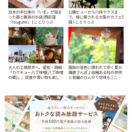
日本の手仕事の「いま」が詰ま
公園ビューから川床テラスま
った器と雑貨のお店/西荻窪
で。緑に癒される大阪のカフェ5
「tsugumi」 | ことりっぷ
選 | ことりっぷ
風鈴の音色に誘われて歩く夏の
大人の工場見学へ、愛知・岡崎
鎌倉さんぽ♪由緒ある社の参拝
「カクキュー八丁味噌(八丁味噌
と老舗のひんやり甘味も | こと
の郷)」。試食や買い物も楽しみ
りっぷ
♪ | ことりっぷ