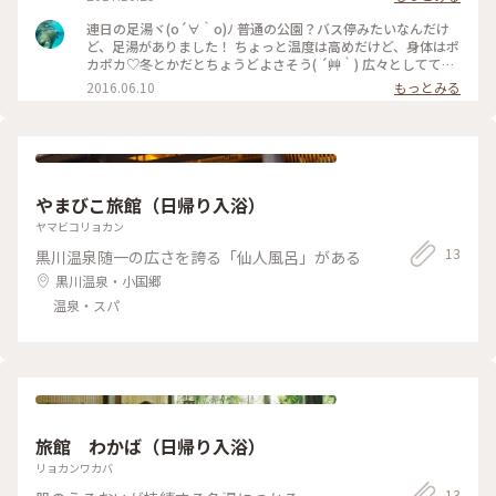
連日の足湯ヾ(o´∀｀o)ﾉ 普通の公園？バス停みたいなんだけ
ど、足湯がありました！ ちょっと温度は高めだけど、身体はポ
カポカ♡冬とかだとちょうどよさそう( ´艸｀) 広々としてて、
大人数でも入れそうなほど広かったです！石のテーブルと椅子
2016.06.10
もっとみる
もあったりしてのんびり出来ました＼(^o^)／ #足湯 #玉名 #熊
本 #温泉
やまびこ旅館（日帰り入浴）
ヤマビコリョカン
13
黒川温泉随一の広さを誇る「仙人風呂」がある
黒川温泉・小国郷
温泉・スパ
旅館 わかば（日帰り入浴）
リョカンワカバ
13