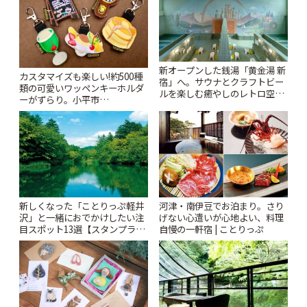
新オープンした銭湯「黄金湯 新
カスタマイズも楽しい!約500種
宿」へ。サウナとクラフトビー
類の可愛いワッペンキーホルダ
ルを楽しむ癒やしのレトロ空間
ーがずらり。小平市
| ことりっぷ
「Kimamaya T&K」 | ことりっ
ぷ
新しくなった「ことりっぷ軽井
河津・南伊豆でお泊まり。さり
沢」と一緒におでかけしたい注
げない心遣いが心地よい、料理
目スポット13選【スタンプラリ
自慢の一軒宿 | ことりっぷ
ー開催中】 | ことりっぷ