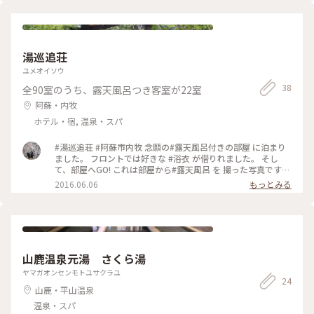
泉#裕花#Myことりっぷ #休日ドライブ #癒し
湯巡追荘
ユメオイソウ
38
全90室のうち、露天風呂つき客室が22室
阿蘇・内牧
ホテル・宿, 温泉・スパ
#湯巡追荘 #阿蘇市内牧 念願の#露天風呂付きの部屋 に泊まり
ました。 フロントでは好きな #浴衣 が借りれました。 そし
て、部屋へGO! これは部屋から#露天風呂 を 撮った写真です
が、 景色が絶景でした...❤︎ 夜は#バイキング #娯楽施設 #マッ
2016.06.06
もっとみる
サージチェアー と 旅館を満喫しました。
山鹿温泉元湯 さくら湯
ヤマガオンセンモトユサクラユ
24
山鹿・平山温泉
温泉・スパ