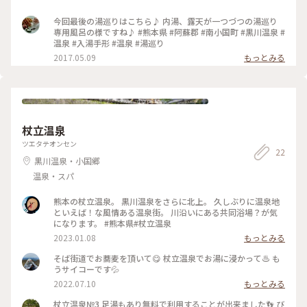
今回最後の湯巡りはこちら♪ 内湯、露天が一つづつの湯巡り
専用風呂の様ですね♪ #熊本県 #阿蘇郡 #南小国町 #黒川温泉 #
温泉 #入湯手形 #温泉 #湯巡り
2017.05.09
もっとみる
杖立温泉
ツエタテオンセン
22
黒川温泉・小国郷
温泉・スパ
熊本の杖立温泉。 黒川温泉をさらに北上。 久しぶりに温泉地
といえば！な風情ある温泉街。 川沿いにある共同浴場？が気
になります。 #熊本県#杖立温泉
2023.01.08
もっとみる
そば街道でお蕎麦を頂いて😋 杖立温泉でお湯に浸かって♨️ も
うサイコーです💦
2022.07.10
もっとみる
杖立温泉№3 足湯もあり無料で利用することが出来ました👣 び