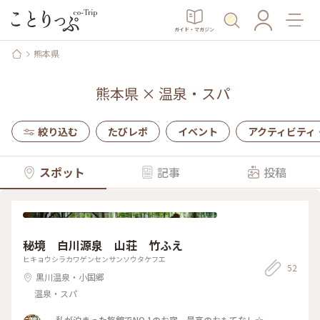
ガイド・マガジン
熊本県
熊本県
×
温泉・スパ
絞り込む
たびレポ
イベント
アクティビティ
スポット
記事
投稿
秘境 白川源泉 山荘 竹ふえ
ヒキョウシラカワゲンセンサンソウタケフエ
52
黒川温泉・小国郷
温泉・スパ
私が泊まった旅館でNO.1のお宿、最高のおもてなし☆