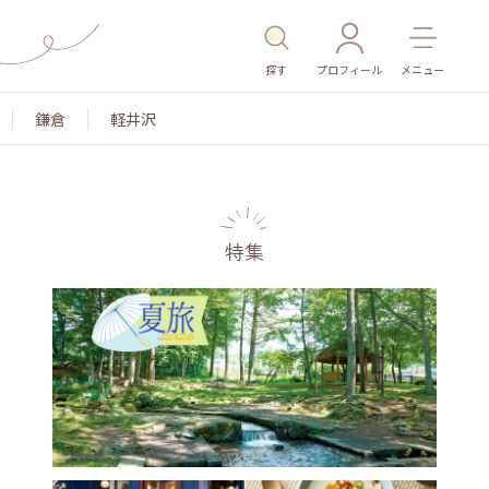
探す
プロフィール
メニュー
鎌倉
軽井沢
特集
名所・旧跡
温泉・スパ
その他施設
ごはん
カ