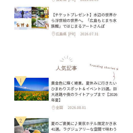
【チケットプレゼント】水辺の世界か
ら浮世絵の世界へ。「広島もとまち水
族館」ではじまるアートさんぽ
広島県
[PR]
2026.07.31
人気記事
1
黄金色に輝く絶景。夏休みに行きたい
ひまわりスポット＆イベント15選。巨
大迷路や夜のライトアップまで【2026
年夏】
全国
2026.08.01
2
夏のご褒美に♪東京ホテル限定かき氷
41選。ラグジュアリーな空間で味わう