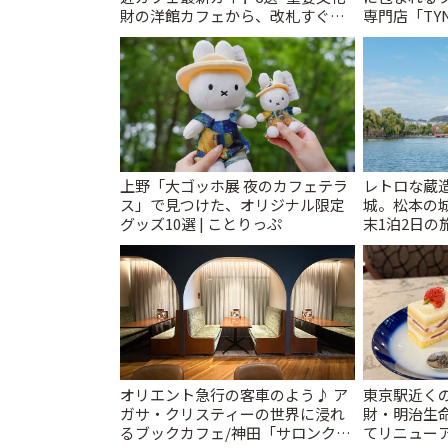
財の洋館カフェから、改札すぐの
専門店「TYNK
レトロ喫茶まで~ | ことりっぷ
とりっぷ
上野「大ゴッホ展 夜のカフェテラ
レトロな蔵
ス」で見つけた、オリジナル限定
城。松本の
グッズ10選 | ことりっぷ
末1泊2日の旅
オリエント急行の客車のよう♪ ア
東京駅近く
ガサ・クリスティーの世界に浸れ
財・明治生
るブックカフェ/神田「サロンクリ
てリニュー