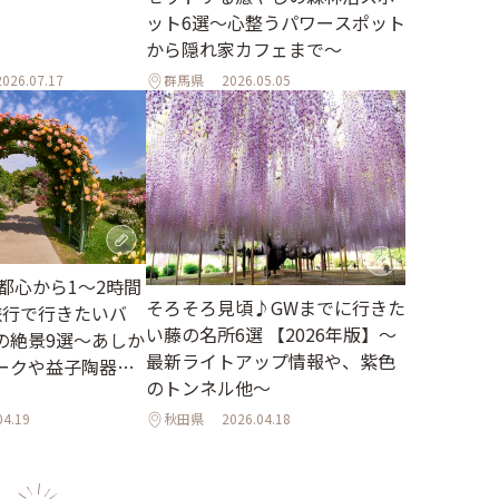
ット6選～心整うパワースポット
から隠れ家カフェまで～
2026.07.17
群馬県
2026.05.05
】都心から1～2時間
そろそろ見頃♪GWまでに行きた
旅行で行きたいバ
い藤の名所6選 【2026年版】～
の絶景9選～あしか
最新ライトアップ情報や、紫色
ークや益子陶器市
のトンネル他～
04.19
秋田県
2026.04.18