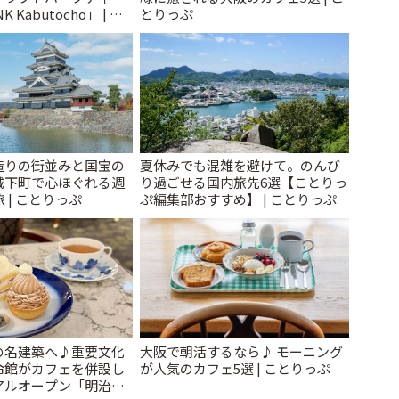
 Kabutocho」 | こ
とりっぷ
造りの街並みと国宝の
夏休みでも混雑を避けて。のんび
城下町で心ほぐれる週
り過ごせる国内旅先6選【ことりっ
 | ことりっぷ
ぷ編集部おすすめ】 | ことりっぷ
の名建築へ♪重要文化
大阪で朝活するなら♪ モーニング
命館がカフェを併設し
が人気のカフェ5選 | ことりっぷ
アルオープン「明治安