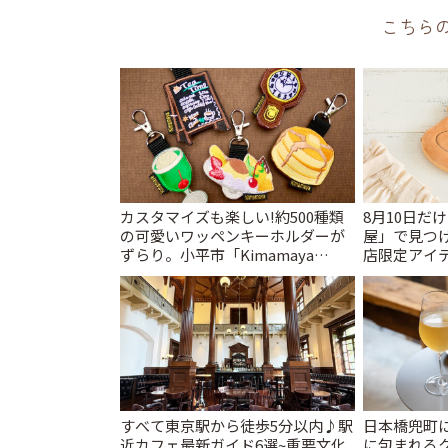
こちら
カスタマイズも楽しい!約500種類
8月10日だ
の可愛いワッペンキーホルダーが
屋」で見つ
ずらり。小平市「Kimamaya
店限定アイテ
T&K」 | ことりっぷ
すべて東京駅から徒歩5分以内♪駅
日本橋兜町
近カフェ最新ガイド6選~重要文化
に包まれる