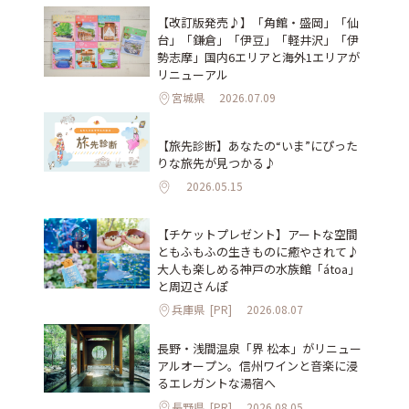
【改訂版発売♪】「角館・盛岡」「仙
台」「鎌倉」「伊豆」「軽井沢」「伊
勢志摩」国内6エリアと海外1エリアが
リニューアル
宮城県
2026.07.09
【旅先診断】あなたの“いま”にぴった
りな旅先が見つかる♪
2026.05.15
【チケットプレゼント】アートな空間
ともふもふの生きものに癒やされて♪
大人も楽しめる神戸の水族館「átoa」
と周辺さんぽ
兵庫県
[PR]
2026.08.07
長野・浅間温泉「界 松本」がリニュー
アルオープン。信州ワインと音楽に浸
るエレガントな湯宿へ
長野県
[PR]
2026.08.05