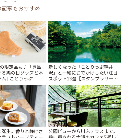
の記事もおすすめ
けの限定品も♪「豊島
新しくなった「ことりっぷ軽井
ける鳩の日グッズと本
沢」と一緒におでかけしたい注目
ム | ことりっぷ
スポット13選【スタンプラリー開
催中】 | ことりっぷ
に誕生。香りと静けさ
公園ビューから川床テラスまで。
クラフトハーブティー
緑に癒される大阪のカフェ5選 | こ