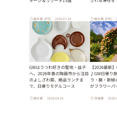
される滞在を
テージ＆リゾート15選
栃木県
[PR]
2026.07.24
栃木県
[PR]
GWはうつわ好きの聖地・益子
【2026最新
へ。2026年春の陶器市から注目
♪GW日帰り
のよしざわ窯、絶品ランチま
ラ・藤・新緑
で、日帰りモデルコース
がフラワーパ
も～
栃木県
2026.04.24
茨城県
2026.