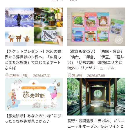
【改訂版発売♪】「角館・盛岡」
【チケットプレゼント】水辺の世
「仙台」「鎌倉」「伊豆」「軽井
界から浮世絵の世界へ。「広島も
沢」「伊勢志摩」国内6エリアと
とまち水族館」ではじまるアート
海外1エリアがリニューアル
さんぽ
広島県
[PR]
2026.07.31
宮城県
2026.07.09
【旅先診断】あなたの“いま”にぴ
長野・浅間温泉「界 松本」がリニ
ったりな旅先が見つかる♪
ューアルオープン。信州ワインと