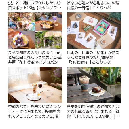
沢」と一緒におでかけしたい注
げない心遣いが心地よい、料理
目スポット13選【スタンプラリ
自慢の一軒宿 | ことりっぷ
ー開催中】 | ことりっぷ
まるで物語の入り口のよう。花
日本の手仕事の「いま」が詰ま
と緑に囲まれた小さなカフェ/高
った器と雑貨のお店/西荻窪
井戸「花ト喫茶 ネコノコバン」
「tsugumi」 | ことりっぷ
| ことりっぷ
季節のパフェを味わいに♪ アン
歴史を刻む旧銀行の建物でカカ
ティークに囲まれて、時間を忘
オの芳醇な香りに包まれる。鎌
れて過ごしたくなるカフェ/浅草
倉「CHOCOLATE BANK」 | こ
「annorum cafe」 | ことりっぷ
とりっぷ