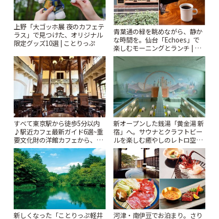
上野「大ゴッホ展 夜のカフェテ
青葉通の緑を眺めながら、静か
ラス」で見つけた、オリジナル
な時間を。仙台「Echoes」で
限定グッズ10選 | ことりっぷ
楽しむモーニングとランチ | こ
とりっぷ
すべて東京駅から徒歩5分以内
新オープンした銭湯「黄金湯 新
♪駅近カフェ最新ガイド6選~重
宿」へ。サウナとクラフトビー
要文化財の洋館カフェから、改
ルを楽しむ癒やしのレトロ空間
札すぐのレトロ喫茶まで~ | こと
| ことりっぷ
りっぷ
新しくなった「ことりっぷ軽井
河津・南伊豆でお泊まり。さり