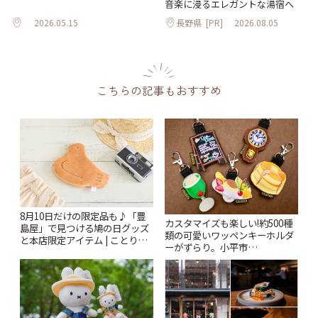
音楽に浸るエレガントな湯宿へ
2026.05.15
長野県
[PR]
2026.08.05
こちらの記事もおすすめ
8月10日だけの限定品も♪「豊
カスタマイズも楽しい!約500種
島屋」で見つける鳩の日グッズ
類の可愛いワッペンキーホルダ
と本店限定アイテム | ことりっ
ーがずらり。小平市
ぷ
「Kimamaya T&K」 | ことりっ
ぷ