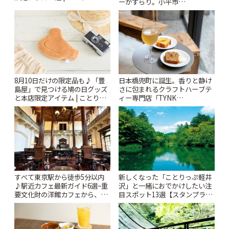
ーがずらり。小平市
「Kimamaya T&K」 | ことりっ
ぷ
8月10日だけの限定品も♪「豊
日本橋兜町に誕生。香りと静け
島屋」で見つける鳩の日グッズ
さに包まれるクラフトハーブテ
と本店限定アイテム | ことりっ
ィー専門店「TYNK
ぷ
Kabutocho」 | ことりっぷ
すべて東京駅から徒歩5分以内
新しくなった「ことりっぷ軽井
♪駅近カフェ最新ガイド6選~重
沢」と一緒におでかけしたい注
要文化財の洋館カフェから、改
目スポット13選【スタンプラリ
札すぐのレトロ喫茶まで~ | こと
ー開催中】 | ことりっぷ
りっぷ