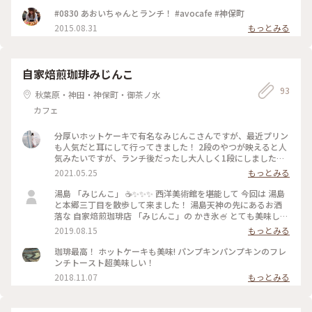
#ランチ #神保町 #おすすめ #朗らか
#0830 あおいちゃんとランチ！ #avocafe #神保町
2015.08.31
もっとみる
自家焙煎珈琲みじんこ
93
秋葉原・神田・神保町・御茶ノ水
カフェ
分厚いホットケーキで有名なみじんこさんですが、最近プリン
も人気だと耳にして行ってきました！ 2段のやつが映えると人
気みたいですが、ランチ後だったし大人しく1段にしました😂
もちもちのイタリアンプリン系で、表面はブリュレされててパ
2021.05.25
もっとみる
リパリ！そして付いてきたシロップはコーヒーの香りがしてほ
ろ苦く、大人の味でした😋 職場から歩ける距離なので、次は2
湯島 「みじんこ」 ☕️✨✨✨ 西洋美術館を堪能して 今回は 湯島
段に挑戦しに行ってみたいです😆 #プリン #みじんこ #カフェ
と本郷三丁目を散歩して来ました！ 湯島天神の先にあるお洒
落な 自家焙煎珈琲店 「みじんこ」の かき氷🍧 とても美味しか
った！ (🍑桃とライチとゴルゴンゾーラ ☕️エスプレッソ珈琲付
2019.08.15
もっとみる
き) #ひんやりスイーツ #みじんこ #湯島 #自家焙煎珈琲 #夏季
限定 #ゴーラー隊 #散歩
珈琲最高！ ホットケーキも美味! パンプキンパンプキンのフレ
ンチトースト超美味しい！
2018.11.07
もっとみる