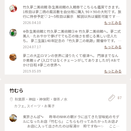
竹久夢二美術館 弥生美術館の入館券でこちらも鑑賞できます。
1枚目は夢二柄の風呂敷を自分用に購入 90×90の大判です。旅
行に持参予定♡ 2〜5枚目は展示 解説以外は撮影可能です 時
を経た今も、数々の作品にこころ奪われるひとときでした。 #
2026.04.10
もっとみる
竹久夢二美術館#弥生美術館#レトロ#懐かしさ#ノスタルジー
❇︎弥生美術館と竹久夢二美術館③❇︎ 竹久夢二美術館へ。夢二式
美人…たおやかで儚げででも芯の強さを感じる美しい恋人た
ち。 夢二生誕140年記念の「竹久夢二の軌跡」開催中です。 こ
んなとこに黒猫ちゃん♡ #竹久夢二美術館#美人#美しい恋人た
2024.07.17
もっとみる
ち#黒猫
夢二の大正ロマンの世界に浸りたくて根津へ。 門扉までなん
か素敵☺️💕 (入口ではなくチェーンがしてありましたが) #おで
かけ日和 #夢二の世界へ
2019.05.09
もっとみる
竹むら
87
秋葉原・神田・神保町・御茶ノ水
カフェ, スイーツ・お菓子
東京さんぽ🐾 昨年のNHKの朝ドラに出てきた甘味処のモデ
ルになったお店『竹むら』 こちらも行ってみたかったお店🎵
お店に入って出されたのは桜湯🌸 粋ですねー✨ ここで
もクリームあんみつを食べる😅 メニューで迷うと、だいたい