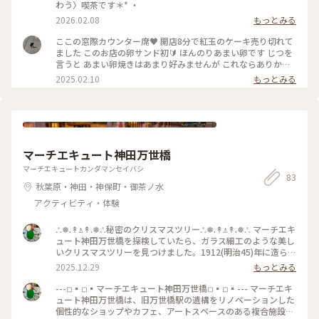
わう〉喫茶です＊* ・
2026.02.08
もっとみる
ここの窓際カウンター席♥ 開店8分で紅玉のケーキ売り切れて
ました このお店の卵サンド初🔰 ほんのりあまい卵です じつを
言うと あまい卵焼きはあまり好みませんが これならありか
な〜 と思いました ローズティをセットに。 と言いつつ、 香り
2025.02.10
もっとみる
を楽しむため、 食後にいただきました
マーチエキュート神田万世橋
マーチエキュートカンダマンセイバシ
83
秋葉原・神田・神保町・御茶ノ水
アクティビティ・体験
𖡺❅.↟⍋↟.❅𖡺秘密のクリスマスツリー𖡺❅.↟⍋↟.❅𖡺 マーチエキ
ュート神田万世橋を探検していたら、ガラス細工のような美し
いクリスマスツリーを見つけました。1912(明治45)年に造られ
た階段の踊り場にひっそりと隠れるように瞬くツリー、クリス
2025.12.29
もっとみる
マスを過ぎて、隠したまま忘れてしまったのか、美しいからし
ばらくそのままにしておきたかったのか…階段の上から、青白
---◽︎▪︎◽︎▪︎マーチエキュート神田万世橋◽︎▪︎◽︎▪︎--- マーチエキ
い光が見えて、一瞬、時が止まったような感覚になりました⭐︎
ュート神田万世橋は、旧万世橋駅の遺構をリノベーションした
#万世橋#神田#秋葉原#マーチエキュート神田万世橋#散歩#歴
個性的なショップやカフェ、アートスペースのある複合施設。