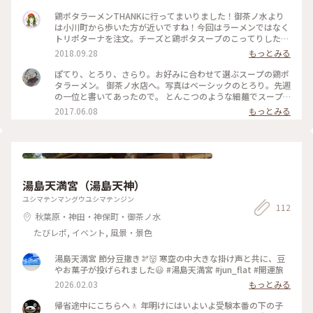
明したあかりちゃん✨ ストレスが溜まっているのですかね？ #
鶏ポタラーメンTHANKに行ってまいりました！御茶ノ水より
ぽかぽか #神田神社 #神田明神 #あかりちゃん #あかりちゃん
は小川町から歩いた方が近いですね！今回はラーメンではなく
通信
トリポターナを注文。チーズと鶏ポタスープのこってりした味
が病みつきになります！！しめにご飯を入れて食べるとリゾッ
2018.09.28
もっとみる
ト風でとっても美味しかったです。わたし的にはテーブルにあ
るカレー粉を入れて食べると美味しいと思いました！
ぽてり、とろり、さらり。お好みに合わせて選ぶスープの鶏ポ
タラーメン。 御茶ノ水店へ。写真はベーシックのとろり。先週
の一位と書いてあったので。 とんこつのような細麺でスープ
はたしかにとろとろ！女性でもぺろりといける量です。味変に
2017.06.08
もっとみる
カレースパイスもあって、入れると最初からカレーだったんじ
ゃないかというぐらいの馴染み具合。 店内も明るく一人でも
入りやすいですよ。 ＃東京＃御茶ノ水＃ラーメン
湯島天満宮（湯島天神）
ユシマテンマングウユシマテンジン
112
秋葉原・神田・神保町・御茶ノ水
たびレポ, イベント, 風景・景色
湯島天満宮 節分豆撒き🫘👹 寒空の中大きな掛け声と共に、豆
やお菓子が投げられました😃 #湯島天満宮 #jun_flat #開運旅
2026.02.03
もっとみる
帰省途中にこちらへ🚶 年明けにはいよいよ受験本番の下の子