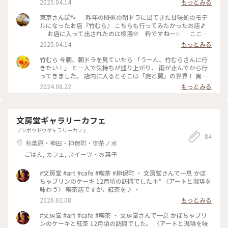
2025.04.14
もっとみる
決まったものを食べてしまう私💦 でもとっても美味しかっ
た！アンコばんざい🙌 写真は手元のみOKでした。 夕方に来
東京さんぽ🐾 昨年のNHKの朝ドラに出てきた甘味処のモデ
店したのですが、次々とお客さんが。さすが老舗の人気店でし
ルになったお店『竹むら』 こちらも行ってみたかったお店🎵
た。 #東京都 #レトロ #昭和 #虎に翼
お店に入って出されたのは桜湯🌸 粋ですねー✨ ここで
もクリームあんみつを食べる😅 メニューで迷うと、だいたい
2025.04.14
もっとみる
決まったものを食べてしまう私💦 でもとっても美味しかっ
た！アンコばんざい🙌 写真は手元のみOKでした。 夕方に来
竹むら 今朝、朝ドラを見ていたら 「うーん、竹むらさんに行
店したのですが、次々とお客さんが。さすが老舗の人気店でし
きたい！」 と一人で気持ちが盛り上がり、 雨が止んでから行
た。 #東京都 #レトロ #昭和 #虎に翼
ってきました。 店内に入るとそこは「虎と翼」の世界！ 寅子
の仲間がいまにも出てきそうです。 素敵ユーザーさんも のれ
2024.08.22
もっとみる
ん横の「氷しるこ」「揚まんじゅう」に心惹かれたとありまし
たが、私も同じものを注文です。 （揚まんじゅうはテイクア
ウト） 氷は好きなのですが、 大きいものは食べきれない私。
「どうぞ」と出てきた氷しるこ。 「あー、この大きさならた
文房堂ギャラリーカフェ
べれる！」 このぐらいの大きさが私にはちょうどよい感じで
ブンボウドウギャラリーカフェ
す。 氷の下にはこしあんと白玉がたっぷり入っています。 あ
84
んこは甘すぎなくて美味しい！ 梅子さんのあんこは桂場さん
秋葉原・神田・神保町・御茶ノ水
に認められたのね。きっと。 なんて一人でニヤニヤしながら
ごはん, カフェ, スイーツ・お菓子
美味しくいただきました。 帰りに近江屋洋菓子店さんで、
「フルーツポンチ」も購入🍓🍎🥝 雨の週末ですが、 楽しみが
#文房堂 #art #cafe #喫茶 #神保町 ・ 文房堂さんで一息 かぼ
できました✨ #神田 #竹むら #氷しるこ #ことりっぷ2024 #揚
ちゃプリンのケーキ 12月頃の訪問でした＊* 〈アートと珈琲を
げまんじゅうは #帰ってすぐに #食べちゃいました
味わう〉 喫茶店ですが，紅茶を♪ ・
2026.02.08
もっとみる
#文房堂 #art #cafe #喫茶 ・ 文房堂さんで一息 かぼちゃプリ
ンのケーキと紅茶 12月頃の訪問でした。 〈アートと珈琲を味