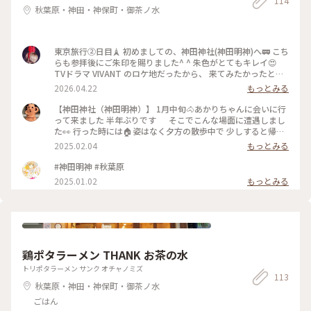
114
秋葉原・神田・神保町・御茶ノ水
東京旅行②日目🗼 初めましての、神田神社(神田明神)へ🚃 こち
らも参拝後にご朱印を賜りました^ ^ 朱色がとてもキレイ😍
TVドラマ VIVANT のロケ地だったから、 来てみたかったとこ
🎶 別班のおまんじゅう買えば良かったな😆 #神田神社 #神田明
2026.04.22
もっとみる
神 #ご朱印 #神社仏閣好き #東京旅行 #20260419
【神田神社（神田明神）】 1月中旬🐴あかりちゃんに会いに行
って来ました 半年ぶりです そこでこんな場面に遭遇しまし
た👀 行った時には🏠姿はなく夕方の散歩中で 少しすると帰っ
て来ました🐾 ①寒さ対策でしょうね ポカポカのお洋服を掛
2025.02.04
もっとみる
けて貰っていたその時 飼育員さんの腕をパクッと噛んでしま
った🐴あかりちゃん （シャッターチャンスを逃しました💧）
#神田明神 #秋葉原
②ここ噛んだよ！とﾁｮｯﾄ怒られた後 仲直り…と何度も手を差し
2025.01.02
もっとみる
出していた飼育員さんに対し かなり頑固なあかりちゃん
（笑） 暫く無視状態が続いていました おそらく飼育員さんが
差し出した手に 顎を乗せるとか舐めるとか 何かをするとOKだ
った様子です ③少しすると飼育員さんの姿が見えなくなり あ
かりちゃんは俯いたまま動こうとしませんでした （密かに反
省していたのかな⁈笑） ④すると🎒帰り支度を済ませた飼育員
鶏ポタラーメン THANK お茶の水
さんが戻って来て 仲直りをするためにずっとお話をしていま
した ⑤20分くらい経った頃 やっと仲直りが出来た様で お洋服
トリポタラーメン サンク オチャノミズ
を掛けてもらっていました（^人^） 平成22（2010）年5月
113
秋葉原・神田・神保町・御茶ノ水
15日 信州佐久高原生まれの🐴牝馬 「あし毛」といわれ歳をと
るごとに白毛が増え 白馬になる🐴あかりちゃん 頬の辺りの白
ごはん
い水玉模様が可愛いですよね🧡←③ 何気に頑固なことが判