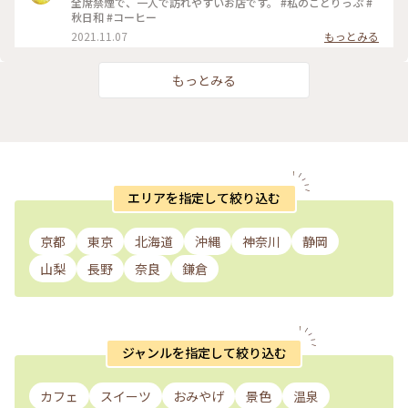
全席禁煙で、一人で訪れやすいお店です。 #私のことりっぷ #
にずっとあるかのような店内💕 . 壁際にはマッチ箱のコレクシ
秋日和 #コーヒー
ョンがずら〜り✨ マッチ箱はありますが禁煙ですので ご安心
2021.11.07
もっとみる
くださいね🚭🤭 . . #ミロンガヌォーバ #milonganueva #マッ
チ箱コレクション #神保町カフェ #カフェ巡り
もっとみる
エリアを指定して絞り込む
京都
東京
北海道
沖縄
神奈川
静岡
山梨
長野
奈良
鎌倉
ジャンルを指定して絞り込む
カフェ
スイーツ
おみやげ
景色
温泉