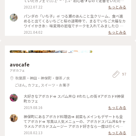
ていたカフェです॑⸜(* ॑꒳ ॑* )⸝⋆* 初心者🔰なので定番をいただき
さっぱり感！ 大きそうだし、甘いかな〜と思って半分こでい
ました😊 ふわふわかき氷にいちごがたっぷり✨ ぽってりと乗
2022.07.22
もっとみる
ただいたけれど、一人で食べられちゃいそうでした🌟 「かき氷
った真っ白なエスプーマが ベレー帽みたいで可愛いです🍓.ﾟ･
がショートケーキ」 そんなことある？と思ったけれど、ミルキ
*. いちごの大きさにもびっくり!! * ⚐ﾞ旗、、、、なくなったの
パンダの「いち子」🍧 つる瀬のあんこと生クリーム、食べ進
ーで本当にショートケーキ食べているみたいな不思議な感覚で
ですね😆 なくても充分可愛いですね💕 * 写真4枚目 美味しそう
めると出てくるいちごと桜の道明寺で、まるでいちご大福なカ
した🍰 : どこから行っても坂の上にあるカフェということで坂
なすももがいっぱい 🔴🔴🔴 次回は素敵なユーザーさんが召し
ワイイかき氷✨ 味変用の岩塩でチークを入れてみました😊 楽
が少しキツかったけれど、頑張ってよかった🙌 もう季節外れの
上がったすもも太郎を食べてみたいな🥰 * 湯島でご飯を食べた
しくて美味しいかき氷♡ごちそうさまでした #春ふわり #東京
2021.04.02
もっとみる
ようなあたたかさが続いているから、これからの季節は特に混
後に立ち寄りました 並ばずすんなり入れたのは奇跡ですね🍀✨
#湯島#サカノウエカフェ#かき氷#ゴーラー隊#パンダ#あんこ#
むでしょうね🍧 季節限定も美味しそうだったので、また行っ
遡り投稿をしています😆 - ̗̀ 📷 ̖́-𖤣𖥧𖥣𖡡𖥧𖤣2022.7.1 🍓いちごスイー
いちご#いちご大福#道明寺#さくら#桜#湯島天神#牛
てみたいな😊 : 📷:2024.4.20 Sat. : #春色さがし #電車旅 #カフ
ツ その1⃣ * #涼を感じる #アートみたいな景色 #Myことりっぷ
ェ #カフェ巡り #スイーツ #いちご #いちごスイーツ #かき氷 #
#ことりっぷ東京 #サカノウエカフェ #かき氷 #こおりのショー
こおりのショートケーキ #ショートケーキ #かわいい #クリー
トケーキ #ゴーラー隊 #カメラ #fumitubu #ふみつぶ〜ぬ
ミー #ミルキー #美味 #湯島 #東京 #milkのミルキーな毎日
avocafe
アボカフェ
97
秋葉原・神田・神保町・御茶ノ水
ごはん, カフェ, スイーツ・お菓子
大好きなアボカド🥑 スパム丼😋 #わたしの街 #アボカド#神保
町カフェ
2019.08.16
もっとみる
神保町にあるアボカド料理店🥑 前菜もメインもデザートも全
てアボカド🥑 写真は人気メニューの、アボカドスパム丼&キャ
ラメルアボカドスムージー アボカド好きなら一度は行くべ
き！ 席数は限られて、人気店なので、開店時間を狙うのがオス
2018.02.13
もっとみる
スメです！ #アボカド #ことりっぷ東京 #東京 #カフェ #ごはん