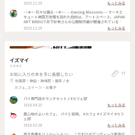
史探訪#年末年始
旧万世橋駅の開業時に作られたホーム部分を展望デッキとして
2025.12.29
もっとみる
再生した【2013プラットフォーム】や1912(明治45)年の駅開
業時に造られた階段【1912階段】や1935(昭和10)年に設置さ
-✧❁✧-花々は踊る-✧❁✧- ---Dancing Blossoms--- マーチエ
れた階段【1935階段】など、旧駅の歴史を感じるスポット
キュート神田万世橋を訪れた目的は、アートスペース、JAPAN
や、様々なアート作品の展示、販売をしているJAPAN ART
ART BRIDGで井下紗希さんの公開制作展が開催されているか
BRIDGEなど、見どころたくさんです。 電車の通過を間近に見
らです(^^) 井下さんの描く美しく迫力のある花の絵が大好きな
2025.12.29
もっとみる
られるレストランやお洒落なカフェも利用したいです(^^) #万
ので、間近に観ることができて、嬉しいです♡ #アート#花#万
世橋#神田#秋葉原#マーチエキュート神田万世橋#散歩#歴史探
世橋#マーチエキュート神田万世橋#秋葉原
訪#年末年始
イズマイ
イズマイ
77
お気に入りの本を手に長居したい
秋葉原・神田・神保町・御茶ノ水
カフェ, スイーツ・お菓子
パイ専門店のランチセット♪#カフェ部
2016.04.25
もっとみる
居心地のよいカフェ。 パイと珈琲。 #カフェ #イズマイ #カフ
ェ部
2016.03.28
もっとみる
空き倉庫をリノベーションし、こだわりのアンティーク家具が