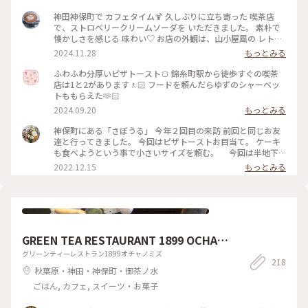
神田神保町で カフェタイム🍹 久しぶりに立ち寄った 喫茶店
で、ストロベリークリームソーダを いただきました。 素朴で
懐かしさを感じる 味わい♡ お店の外観は、山小屋風の レトロ
な佇まい、 ダイヤル式の 赤電話も 懐かしい♡ (この赤電話、
2024.11.28
もっとみる
今でも現役らしいのですが、確かなところは不明です) 店内
も、小スペースながら 落ち着いた雰囲気、一人でまったりす
ふわふわ分厚いピザトースト🍞 錦糸町駅から徒歩すぐの喫茶
るのには、心地よい場所です。 開業したのは、約70年前なの
店は1と2があります🚶🏻 フードを頼んだらゆずのシャーベッ
だそう。 創業当時から 受け継がれた 数々のメニューは、今も
トももらえた🫶🏻
健在、今回 いただいた クリームソーダも、その中のひとつで
2024.09.20
もっとみる
す。 最近、あちらこちらで 目にするようになった カラフルな
クリームソーダは、こちらのお店から 始まったのだとか。 何
神保町にある「さぼうる」 今年２回目の来訪 前回と同じお友
とも、歴史を感じさせてくれます。 コーヒーをいただくつもり
達と行ってきました。 今回はピザトーストお目当て。 ケーキ
でしたが、この日は 気温が高く、冷たい飲み物で 季節外れの
も食べようという事で小さいサイズを頼む。 今回は半地下
クールダウン💦 これで、クリームソーダは、飲み納めかなぁ…
の席に通されて。 場所も駅前、老舗有名店だけあって、平日な
2022.12.15
もっとみる
なんて思いながら、ゆっくりと味わって いただきました。 #カ
のに ひっきりなしに来客が。混雑してました。 お口なおしに
フェ #スイーツ #クリームソーダ #喫茶店メニュー #レトロ #ク
柚子シャーベット美味しかった。 ケーキは食べずに二軒目に
ラシカルな街 #神田 #神保町 #さぼうる #喫茶店 #東京 #秋の彩
いきました。 #Myことりっぷ #神保町 #さぼうる #カフェ
り
GREEN TEA RESTAURANT 1899 OCHANO
MIZU
グリーンティーレストラン1899オチャノミズ
218
秋葉原・神田・神保町・御茶ノ水
ごはん, カフェ, スイーツ・お菓子