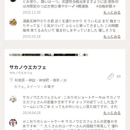
とお参り。 願いは一つ。志望校合格出来ますように🈴 御朱印
は月限定のつばき柄😊華やか〜💕 #開運旅 #合格祈願 #御
朱印 #つばき
2025.12.30
もっとみる
湯島天神⛩④りき君 近くを通りかかり そういえば まだ 梅まつ
りやってる！と気がついて ふらっと寄ってきました この時期
毎年 来てるみたいで 猿まわしをやっていました 優しそうなお
猿さん りき君、可愛かったです 目線もいただきました💕 覗い
2025.03.18
もっとみる
た時 もう最後の芸だったので 話がよく聞けなかったのですが
そろそろご引退のよぅで 皆さん 笑顔で 暖かい拍手を送ってい
ました せっかく来たので 梅まつりの限定御朱印もいただきま
した 家で御朱印帳を見たら 前回こちらの梅まつりに来たの3年
も前でした💦 翌日が最終日だった 梅まつり 今年の梅の花は こ
れで見納め また来年ね 2025.3.7 📸 #湯島天神 #梅まつり #御
サカノウエカフェ
朱印 #猿まわし #ともきりき #アートな景色
サカノウエカフェ
99
秋葉原・神田・神保町・御茶ノ水
カフェ, スイーツ・お菓子
サカノウエカフェさん🍧 : こおりのショートケーキ🍰 サカノウ
エカフェさんの定番かき氷です🍧 トップのぽてっとした生ク
リームにいちご🍓 とってもかわいらしい見た目ですが、それ
だけじゃなくとっても美味しいかき氷でした😋 ふわふわのか
2024.04.28
もっとみる
き氷に練乳ソースと甘酸っぱいいちごソースがたっぷり♡ か
き氷の中にもいちごの果肉が入っています！ : 生クリームとか
🍧こおりのショートケーキ サカノウエカフェさんの定番かき
き氷って合うのかな？と思っていたのですが、これがとっても
氷です🍓.ﾟ･*. たくさんのユーザーさんの投稿で拝見して 憧れ
合う✨ クリーミーだけどしつこくなくて、かき氷だからこその