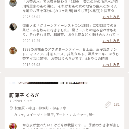
「お茶の水」でお茶を味わう「1899」 昔この地の湧き水が徳
川将軍家の茶の湯に。 それがお茶の水の地名の由来とか そん
な地でお茶を存分に(カフェ利用) ほうじ茶(×黒豆)と抹茶タル
ト(夏限定) 抹茶と豆腐を使ったチョコタルト 見た目から爽やか
2025.05.02
もっとみる
テラス席のグリーンも鮮やかで 5月新茶の季節♪ また楽しみ広
がります (新御茶ノ水駅 / ニコライ堂そば) #お茶の水 #抹茶ス
御茶ノ水「グリーンティーレストラン1899」に御目当てのお
イーツ #アートな景色
茶ビールを飲みに行きました。 黒ビールとの組み合わせもあ
り、それぞれ抹茶、和紅茶、ほうじ茶などと掛け合わされてい
てなかなかのラインナップ。 どれも後味にちゃんとお茶を感
2020.12.29
もっとみる
じて爽やか〜 お料理も味付けやソース、薬味にお茶が使われ
ていて、それを知るのも楽しいお店でした。 前はランチでステ
1899のお抹茶のアフタヌーンティー。お上品。玉子焼きサン
キなサラダプレートを食べましたが、気がついたら約4年ぶり
ド、マフィン、抹茶ムース、抹茶タルト、酒茶ケーキ、ほうじ
の訪問でした。 時が経つのはやい… #御茶ノ水 #ビール #抹
茶アイスに果物。 お茶はうららかです。#おやつの時間
茶 #お茶
2018.06.03
もっとみる
廚 菓子 くろぎ
くりやかしくろぎ
181
秋葉原・神田・神保町・御茶ノ水
カフェ, スイーツ・お菓子, アート・カルチャー, 風
景・景色, 名所・旧跡, ホテル・宿, その他施設
かき氷が食べたい！けど今は我慢です…。 季節のかき氷が楽し