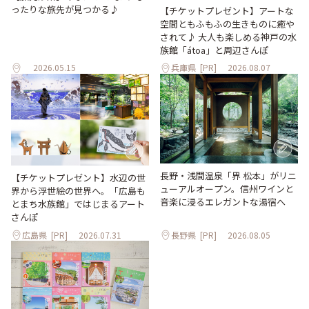
ったりな旅先が見つかる♪
【チケットプレゼント】アートな
空間ともふもふの生きものに癒や
されて♪ 大人も楽しめる神戸の水
族館「átoa」と周辺さんぽ
2026.05.15
兵庫県
[PR]
2026.08.07
長野・浅間温泉「界 松本」がリニ
【チケットプレゼント】水辺の世
ューアルオープン。信州ワインと
界から浮世絵の世界へ。「広島も
音楽に浸るエレガントな湯宿へ
とまち水族館」ではじまるアート
さんぽ
広島県
[PR]
2026.07.31
長野県
[PR]
2026.08.05