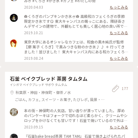
み🍧 #くろぎ #かき氷 #カフェ #わたしの街
2020.04.03
もっとみる
🎃くろぎのパンプキンかき氷🍧🎃 高級和カフェくろぎの季節
限定かき氷です😋 東大キャンパスの端っこにある、隈研吾さ
んデザインの建物で、外観もとても美しく居心地の良い所で
す。 テラス席は屋根があるので雨でも大丈夫! 最近のもう肌寒
2019.10.21
もっとみる
い時に伺いましたが、テラス席には電気毛布もあって暖を取り
ながらかき氷を頂くというなんとも贅沢なかき氷時間でした😆
東京大学にあるオシャレなカフェは、和食の黒木純氏が監修
氷はふわふわ、かぼちゃのソース?ムース?もおいしくて、氷の
【廓 菓子 くろぎ】で黒みつきな粉のかき氷♪ ♪ ＊ 行ってき
まん中にはあんこが入っていました😊 ただとっても大きいの
ました！並びました！ 東大キャンパス内にある和カフェくろ
で2人で食べても十分すぎるくらいでした💦 #和菓子 #カフェ #
ぎ♪ 芸術的な作りの建物は、同大学教授で建築家の隈研吾氏
2019.08.24
もっとみる
かき氷 #抹茶 #秋スイーツ #かぼちゃ #スイーツ #ことりっぷ東
によはもの！ ＊ 氷の上のクリームもきな粉の香りもよくて、
京 #東京 #本郷 #ゴーラー隊 #わたしの街
とても贅沢なかき氷！ ただ、中に入っている小豆がちょっと
甘すぎたのと、他のかき氷屋さんに比べて氷が溶けるのが驚く
ほど早くてびっくりでした！ ＊ #ひんやりスイーツ #くろぎ #
石釜 ベイクブレッド 茶房 タムタム
東京大学 #和カフェ #カフェ #かき氷 #和菓子 #東京
イシガマ ベイクブレッド サボウ タムタム
177
秋葉原・神田・神保町・御茶ノ水
ごはん, カフェ, スイーツ・お菓子, たびレポ, 風景・
景色
本の街・神保町の人気店。甘い香りが漂っていました。 厚め
のパンケーキはフォークで切れるほど柔らかく、クリームやシ
ロップをかけなくても甘いです！石釜で焼いているので外はカ
リカリで、中はふんわりしています。 人気店というだけあって
2023.09.15
もっとみる
平日の昼でも満席でしたが、並んでも食べる価値ありです！ #
神保町 #パンケーキ
『石釜bake bread茶房 TAM TAM』 石釜で焼き上げられたパ