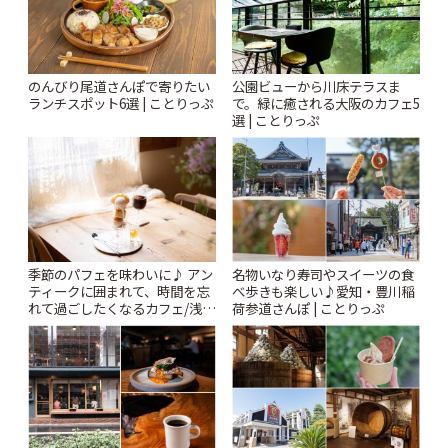
のんびり尾道さんぽで寄りたい
公園ビューから川床テラスま
ランチスポット6選 | ことりっぷ
で。緑に癒される大阪のカフェ5
選 | ことりっぷ
季節のパフェを味わいに♪ アン
名物いなり寿司やスイーツの食
ティークに囲まれて、時間を忘
べ歩きも楽しい♪愛知・豊川稲
れて過ごしたくなるカフェ/浅草
荷参道さんぽ | ことりっぷ
「annorum cafe」 | ことりっぷ