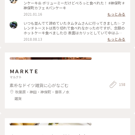
ンケーキ🥞 ボリューミーだけどぺろっと食べれた！ #神保町 #
神保町カフェ #パンケーキ
2021.01.16
もっとみる
いつも並んでて諦めていたタムタムさんに行ってきました✨ フ
レンチトーストは売り切れで食べれなかったのですが、念願の
ホットケーキ食べました😍 表面はカリッとしていて中はふわ
ふわな幸せになるホットケーキでした〜😍😍 今度はフレンチ
2018.08.13
もっとみる
トースト食べるぞぉ！！ #ホットケーキ #神保町
ＭＡＲＫＴＥ
マルクト
158
素朴なドイツ雑貨に心がなごむ
秋葉原・神田・神保町・御茶ノ水
雑貨