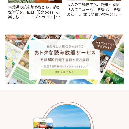
大人の工場見学へ、愛知・岡崎
青葉通の緑を眺めながら、静か
「カクキュー八丁味噌(八丁味噌
な時間を。仙台「Echoes」で
の郷)」。試食や買い物も楽しみ
楽しむモーニングとランチ | こ
♪ | ことりっぷ
とりっぷ