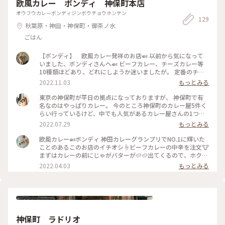
欧風カレー ボンディ 神保町本店
オウフウカレーボンディジンボウチョウホンテン
129
秋葉原・神田・神保町・御茶ノ水
ごはん
【ボンディ】 欧風カレー発祥のお店🍛 以前から気になって
いました、ボンディさんへ🍛 ビーフカレー、チーズカレー等
10種類ほどあり、どれにしようか迷いましたが。 定番のチキ
ンカレーを頼んでみました🍛 辛さは３段階から選べます。 ど
2022.11.03
もっとみる
のカレーにもポテト🥔が２つカレーの前に運ばれてきます。 茹
でたてホクホクのポテト🥔✨ これだけでも満腹。 メインのカ
東京の神保町が平日の拠点になっておりますが、 神保町で有
レーは、スパイスとたっぷりのフルーツや野菜を煮詰めた甘さ
名なのはやっぱりカレー。 今のところ神保町のカレー屋5件く
とまろやかさが絶妙です。 写真ではわかりにくいですが、ライ
らい行っているけど、中でも人気があるカレー屋さんの1つ、
スにはチーズがトッピングされ、漬物も添えられています。 ま
【Bondy】 インスタにアップしたら行ったことあるー！って
2022.07.29
もっとみる
た訪れてみたいお店です。 #秋いろとりどり #Myことりっぷ #
人もチラホラいて有名なのを再確認。 お値段はちょっと張る
千代田区 #東京 #神保町 #カレー #食欲の秋 #ランチ #行列 #グ
けど平日12時前にいったのに階段の1階まで並ぶ並ぶ……（お
欧風カレー🍛ボンディ 神田カレーグランプリでNO.1に輝いた
ルメ #ボンディ #老舗 #欧風カレー
店は2階にあります） ゆでじゃがいもはサービスで付いてい
ことのあるこのお店のイチオシ☝️ビーフカレーの中辛を注文🐮
て、らっきょなどは食べ放題。 今回はビーフカレーにしました
まずはカレーの前にじゃがバターが🥔🥔出てくるので、ホクホ
が、肉はホロホロ！！ チーズは最初からかかっているのです
クをいただいて、ちょっと残してカレーが来たら乗せちゃいま
2022.04.03
もっとみる
が、相性バッチリ。癖になる味でした。 お支払いは現金のみ
した♡ 魔法のランプのようなカレーの器に入ったビーフカレ
なので、お気をつけて……！ 今度はチーズトッピングにしてポ
ーは、柔らかいお肉がゴロゴロ入っていて、甘み旨みがありつ
ークカレー食べてみたいなっ！ #Myことりっぷ #カレー屋 #カ
つスパイスが効いていて、だんだん辛みが体を温めるぅ～(●
レー #ランチ #神保町 #東京 #神保町カレー
´꒳ `●)＊* あぁ、美味しいな😋 ちなみに、私は10時半のオー
プン20分くらい前に着いたので1巡目に入れましたが、お店を
出る時はいっぱい並んでました～ #東京 #神保町#カレー#欧風
神保町 ラドリオ
カレー#ボンディ#ビーフカレー#じゃがバター#マンホールカ