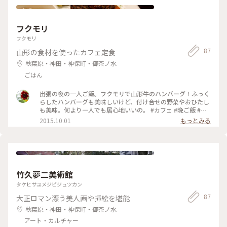
フクモリ
フクモリ
87
山形の食材を使ったカフェ定食
秋葉原・神田・神保町・御茶ノ水
ごはん
出張の夜の一人ご飯。フクモリで山形牛のハンバーグ！ふっく
らしたハンバーグも美味しいけど、付け合せの野菜やおひたし
も美味。何より一人でも居心地いいの。 #カフェ #晩ご飯 #馬
喰町
2015.10.01
もっとみる
竹久夢二美術館
タケヒサユメジビジュツカン
87
大正ロマン漂う美人画や挿絵を堪能
秋葉原・神田・神保町・御茶ノ水
アート・カルチャー