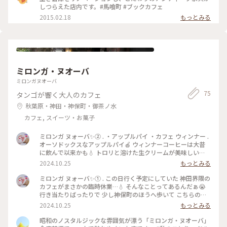
しつらえた店内です。#馬喰町 #ブックカフェ
2015.02.18
もっとみる
ミロンガ・ヌオーバ
ミロンガヌオーバ
75
タンゴが響く大人のカフェ
秋葉原・神田・神保町・御茶ノ水
カフェ, スイーツ・お菓子
ミロンガ ヌォーバ✨② . ・アップルパイ ・カフェ ウィンナー .
オーソドックスなアップルパイ🍎 ウィンナーコーヒーは大昔
に飲んで以来かも💧 トロリと溶けた生クリームが美味しい😋 .
BGMはアルゼンチンタンゴ🇦🇷♬ 思いの外、耳に心地良く ゆ
2024.10.25
もっとみる
っくりまったりできました🥰 お気に入りのカフェが また増え
て嬉しいです💓 . . #ミロンガヌォーバ #milonganueva #アッ
ミロンガ ヌォーバ✨① . この日行く予定にしていた 神田界隈の
プルパイ #カフェウィンナー #マッチ箱コレクション #アルゼ
カフェがまさかの臨時休業…💧 そんなことってあるんだぁ😭
ンチンタンゴ #神保町カフェ #カフェ巡り
行き当たりばったりで 少し神保町のほうへ歩いて こちらのカ
フェに来ました☕️ とても雰囲気が良かったので 結果オーライ
2024.10.25
もっとみる
👏 . 神保町で人気の昭和レトロ喫茶のひとつ 『ミロンガ ヌォ
ーバ』 . 昨年移転したそうなのですが なるべく移転前の物を持
昭和のノスタルジックな雰囲気が漂う「ミロンガ・ヌオーバ」
ってきたらしく そのため移転したとは思えない、 今までここ