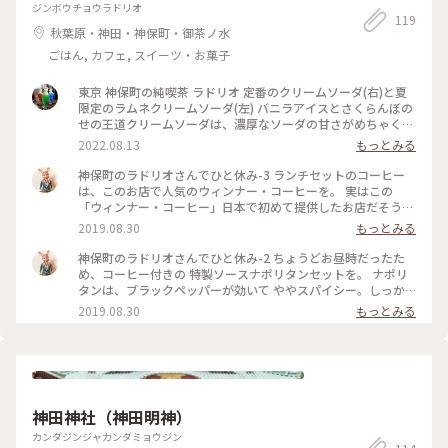
ードもらってアトムマンホールまで歩く途中でブランチ
ジンボウチョウラドリオ
119
秋葉原・神田・神保町・御茶ノ水
ごはん, カフェ, スイーツ・お菓子
東京 神保町の純喫茶 ラドリオ 定番のクリームソーダ(右)と夏
限定のラムネクリームソーダ(左) バニラアイスとさくらんぼの
せの王道クリームソーダは、濃厚なソーダの甘さがめちゃくち
ゃ美味しい、懐かしさを感じる味わいです☺️ ラムネクリーム
2022.08.13
もっとみる
ソーダは、ラムネ味の爽やかな甘さのアイスにレモン添え お
好みでレモンを絞って入れると、あま〜いソーダに酸味がプラ
神保町のラドリオさんでひと休み-3 ランチセットのコーヒー
スされてすっきりした味わいになります✨ #私のことりっぷ
は、このお店で人気のウィンナー・コーヒーを。 実はこの
2022 #喫茶店 #クリームソーダ
「ウィンナー・コーヒー」日本で初めて提供したお店だそうで
す。 苦味、酸味も感じるコーヒーとクリームの程良い甘みが、
2019.08.30
もっとみる
絶妙なバランスでさすがに美味しい〜🤗 店内では、シャンソ
ンやジャズの音楽が流れ、落ち着いた大人の雰囲気。 夕方か
神保町のラドリオさんでひと休み-2 ちょうどお昼時だったた
らは、バータイムがスタートする、まさに「大人のための空
め、コーヒー付きの 特製ソースナポリタンセットを。 ナポリ
間」 神保町にゆかりのある推理小説家 逢坂剛氏が、ここで直
タンは、ブラックペッパーが効いて ややスパイシー。しっか
木賞の発表を待ったという逸話も伝わるほど、作家や文化人に
り炒めてあるためか、香ばしさも。具は、ハムと、ピーマン、
2019.08.30
もっとみる
愛され続けてきた、とのこと。 ただ、ランチタイム時は、気
玉ねぎ。大人のナポリタンという感じで、とても美味しかった
軽に楽しめる素敵な喫茶店でした👍💗 #旅のひととき #夏旅
です😋 ランチセットには、他にサラダとスープが付いていま
2019 #昭和レトロ #昭和モダン #喫茶店 #純喫茶
す。 #旅のひととき #夏旅2019 #昭和レトロ #昭和モダン #喫
茶店 #純喫茶
神田神社（神田明神）
カンダジンジャカンダミョウジン