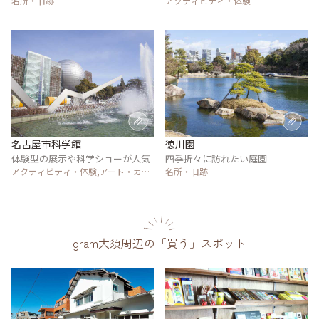
名所・旧跡
アクティビティ・体験
名古屋市科学館
徳川園
体験型の展示や科学ショーが人気
四季折々に訪れたい庭園
アクティビティ・体験,アート・カル
名所・旧跡
チャー
gram大須周辺の「買う」スポット