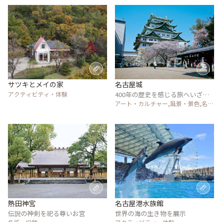
サツキとメイの家
名古屋城
アクティビティ・体験
400年の歴史を感じる旅へいざ参
らん
アート・カルチャー,風景・景色,名
所・旧跡
熱田神宮
名古屋港水族館
伝説の神剣を祀る尊いお宮
世界の海の生き物を展示