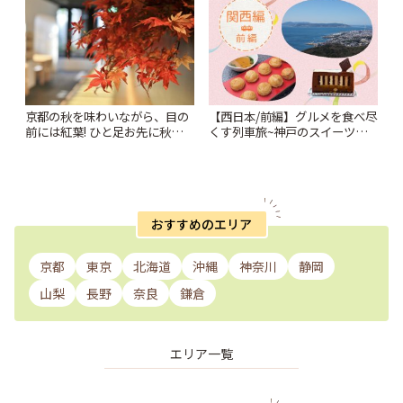
京都の秋を味わいながら、目の
【西日本/前編】グルメを食べ尽
前には紅葉! ひと足お先に秋が楽
くす列車旅~神戸のスイーツか
しめるレストラン「居様」 | こ
ら広島のお好み焼きまで | こと
とりっぷ
りっぷ
おすすめのエリア
京都
東京
北海道
沖縄
神奈川
静岡
山梨
長野
奈良
鎌倉
エリア一覧