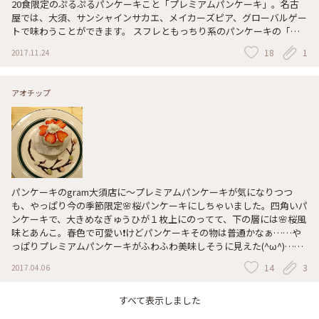
20食限定のぷるぷるパンケーキこと「プレミアムパンケーキ」。名古
屋では、大須、サンシャインサカエ、メイカーズピア、グローバルゲー
トで味わうことができます。 スフレともっちり系のパンケーキの「い
いとこ取り」をし、さらにとろける食感が加わった…。そんな絶品パン
18
1
2017.11.24
ケーキを、ぜひお召し上がりください！ #gram #パンケーキ #カフェ #
スイーツ #プレミアムパンケーキ #大須 #栄 #港区 #名駅 #中村区 #サン
シャインサカエ #グローバルゲート #メイカーズピア #名古屋 #わたし
アオチップ
の街
パンケーキのgram大須店に～プレミアムパンケーキが気になりつつ
も、やっぱり今の季節限定🌸桜パンケーキにしちゃいました。四角いパ
ンケーキで、大きめなぎゅうひが１枚上にのってて、下の層には🌸桜風
味とあんこ。春色で可愛い❗けどパンケーキその物は普通かなぁ……や
っぱりプレミアムパンケーキがふわふわ美味しそうに見えた(^ω^)……
#かおる #さくら香る #春色 #可愛い #パンケーキ #gram #名古屋
14
3
2017.04.06
すべて表示しました