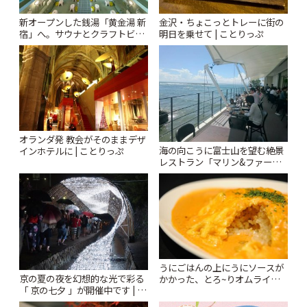
新オープンした銭湯「黄金湯 新
金沢・ちょこっとトレーに街の
宿」へ。サウナとクラフトビー
明日を乗せて | ことりっぷ
ルを楽しむ癒やしのレトロ空間
| ことりっぷ
オランダ発 教会がそのままデザ
海の向こうに富士山を望む絶景
インホテルに | ことりっぷ
レストラン「マリン&ファー
ム」が湘南にオープン! | ことり
っぷ
うにごはんの上にうにソースが
京の夏の夜を幻想的な光で彩る
かかった、とろ~りオムライス
「 京の七夕 」が開催中です | こ
が絶品「うに屋のあまごころ」
とりっぷ
| ことりっぷ