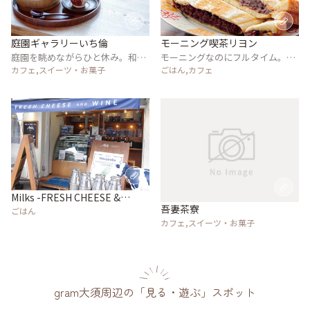
庭園ギャラリーいち倫
モーニング喫茶リヨン
庭園を眺めながらひと休み。和モ
モーニングなのにフルタイム。究
ダンでくつろぐカフェ
カフェ,スイーツ・お菓子
極のおもてなし
ごはん,カフェ
Milks -FRESH CHEESE &
吾妻茶寮
WINE-
ごはん
カフェ,スイーツ・お菓子
gram大須周辺の「見る・遊ぶ」スポット