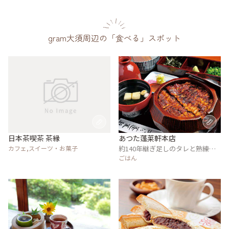
gram大須周辺の「食べる」スポット
日本茶喫茶 茶縁
あつた蓬莱軒本店
カフェ,スイーツ・お菓子
約140年継ぎ足しのタレと熟練の
技で焼く伝統の味
ごはん