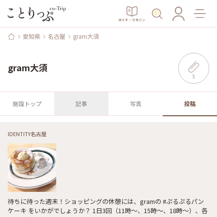
ガイド・マガジン
愛知県
名古屋
gram大須
gram大須
5
施設トップ
記事
写真
投稿
IDENTITY名古屋
待ちに待った週末！ショッピングの休憩には、gramの #ぷるぷるパン
ケーキ をいかがでしょうか？ 1日3回（11時〜、15時〜、18時〜）、各