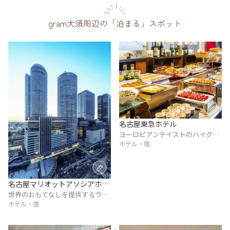
gram大須周辺の「泊まる」スポット
名古屋東急ホテル
ヨーロピアンテイストのハイグレ
ードなホテル
ホテル・宿
名古屋マリオットアソシアホテ
ル
世界のおもてなしを提供するラグ
ジュアリーホテル
ホテル・宿