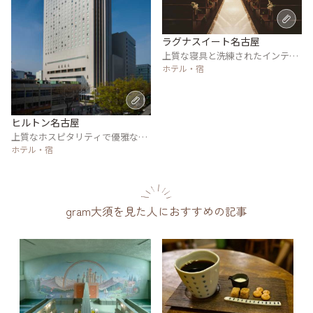
ラグナスイート名古屋
上質な寝具と洗練されたインテリ
アがカップル・女性に好評
ホテル・宿
ヒルトン名古屋
上質なホスピタリティで優雅なホ
テルステイを実現
ホテル・宿
gram大須を見た人におすすめの記事