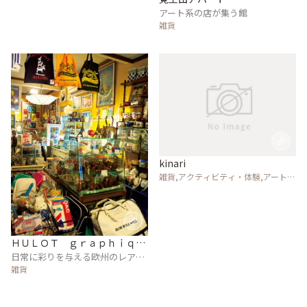
アート系の店が集う館
雑貨
kinari
雑貨,アクティビティ・体験,アート・
カルチャー
ＨＵＬＯＴ ｇｒａｐｈｉｑｕ
ｅｓ
日常に彩りを与える欧州のレアな
雑貨
雑貨