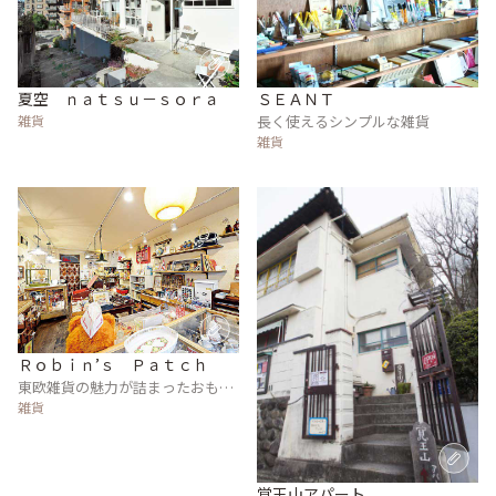
夏空 ｎａｔｓｕ－ｓｏｒａ
ＳＥＡＮＴ
雑貨
長く使えるシンプルな雑貨
雑貨
Ｒｏｂｉｎ’ｓ Ｐａｔｃｈ
東欧雑貨の魅力が詰まったおもち
ゃ箱のような雑貨店
雑貨
覚王山アパート