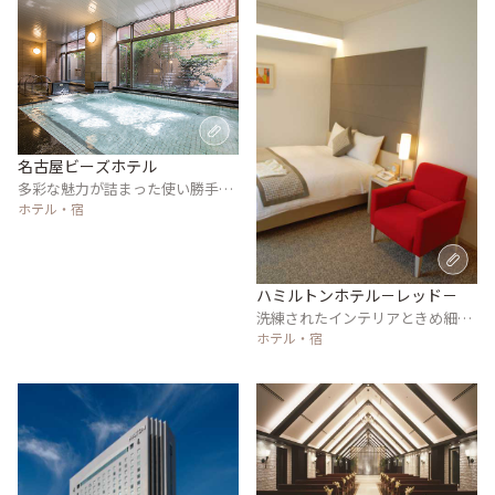
名古屋ビーズホテル
多彩な魅力が詰まった使い勝手の
いいホテル
ホテル・宿
ハミルトンホテル－レッド－
洗練されたインテリアときめ細か
なサービスが女性に好評
ホテル・宿