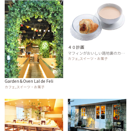
４０計画
マフィンがおいしい路地裏のカフ
ェでひと休み
カフェ,スイーツ・お菓子
Garden＆Oven Lal de Feli
カフェ,スイーツ・お菓子