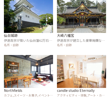
仙台城跡
大崎八幡宮
伊達政宗が築いた仙台藩62万石の
伊達政宗が建立した豪華絢爛な国
居城跡
名所・旧跡
宝社殿
名所・旧跡
Northfields
candle studio Eternally
カフェ,スイーツ・お菓子,イベント,
アクティビティ・体験,アート・カル
風景・景色
チャー