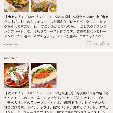
【 考えた人すごいわ ブレッドパーク名取 ②】 高級食パン専門店「考え
た人すごいわ」のカフェスペースも備えたブレッドパーク。 ネーミン
グからしてすごいよね。 すごいのかどうなのか、「エビスグラタンラ
ンチプレート」を。厚切りのトースト付きです。 普通の食パンとレー
ズンパンから選ぶことができます。ジャムも選ぶことができたので、ハ
チミツにしました。 「秘伝 魂仕込」で作ったパンは、キメ細やかでふ
45
3
2022.03.12
わふわ。国産のバターと岩手県産の「のだ塩」など、材料にもこだわっ
ているそうです。 焼いても美味しい💕 揚げたてのフライドポテト、サ
ラダ、ドリンクのセットです。
marianne
【 考えた人すごいわ ブレッドパーク名取店 ①】 高級食パン専門店「考
えた人すごいわ」ってネーミングがすごいわ！ どんだけすごいの笑
「選べるサンドのランチプレート」は、4種類あるサンドイッチから2
種類選びます。ラインナップは、BLTCサンド、海老カツサンド、タマゴ
サンド、ミルフィーユカツサンド。 BLTCと海老カツをチョイス！ とり