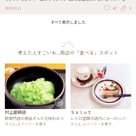
あえず、ボリュームがすごいわ！ 「秘伝 魂仕込」で作ったパンは、キ
47
3
2022.03.11
メ細やかでふかふかですごい。
すべて表示しました
考えた人すごいわ...周辺の「食べる」スポット
村上屋餅店
Ｓａｌｕｔ
餅専門店の絶品ずんだを味わおう
レトロ空間の店内にヨーロッパの
カフェ,スイーツ・お菓子
雑貨
カフェ,スイーツ・お菓子