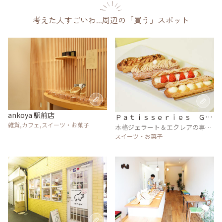
考えた人すごいわ...周辺の「買う」スポット
ankoya 駅前店
Ｐａｔｉｓｓｅｒｉｅｓ Ｇｌ
雑貨,カフェ,スイーツ・お菓子
ａｃｅｓ Ｋｉｓｅｔｓｕ
本格ジェラート＆エクレアの専門
店
スイーツ・お菓子