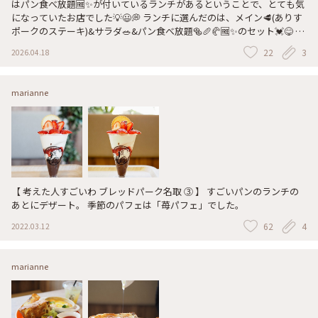
はパン食べ放題🆓✨が付いているランチがあるということで、とても気
になっていたお店でした💡😃💭 ランチに選んだのは、メイン🥩(ありす
ポークのステーキ)&サラダ🥗&パン食べ放題🥯🥖🥐🆓✨のセット💓😋 ド
リンクはカモミールティーにしました☕🌿🍃 パンの種類は沢山あって、
22
3
2026.04.18
塩パン🥖🧂、ハムチーズ🧀🥩、カレー🍛、クロワッサン🥐、シュガート
ースト🍞、イチゴパン🍓、チョコバナナ🍌🍫、キャラメル塩🍫🧂、シュ
ガーラスク🥖などなど✨️ とても大満足でコスパ良いランチなのでまた
marianne
機会があれば行きたいなと思いました✨️😌💭 📸2025.3月某日 #考えた人
すごいわブレッドパーク名取 #パンカフェ #パン食べ放題 #ありすポー
クのステーキ #また行きたい #また食べたい #ランチタイム
【 考えた人すごいわ ブレッドパーク名取 ③ 】 すごいパンのランチの
あとにデザート。 季節のパフェは「苺パフェ」でした。
62
4
2022.03.12
marianne