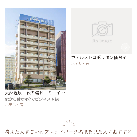
ホテルメトロポリタン仙台イー
スト
ホテル・宿
天然温泉 萩の湯ドーミーイン
仙台駅前
駅から徒歩4分でビジネスや観
光、ショッピングに便利
ホテル・宿
考えた人すごいわブレッドパーク名取を見た人におすすめ