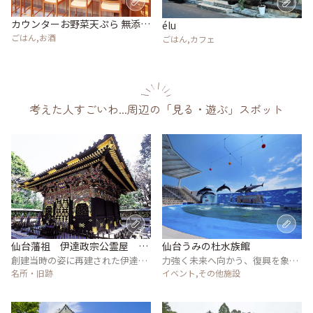
カウンターお野菜天ぷら 無添か
élu
き氷 mego
ごはん,お酒
ごはん,カフェ
考えた人すごいわ...周辺の「見る・遊ぶ」スポット
仙台藩祖 伊達政宗公霊屋 瑞
仙台うみの杜水族館
鳳殿
創建当時の姿に再建された伊達政
力強く未来へ向かう、復興を象徴
宗が眠る霊屋
名所・旧跡
する水族館
イベント,その他施設