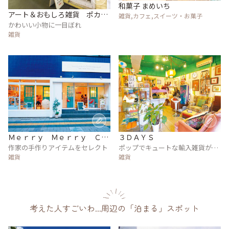
和菓子 まめいち
アート＆おもしろ雑貨 ポカテ
雑貨,カフェ,スイーツ・お菓子
ィ
かわいい小物に一目ぼれ
雑貨
Ｍｅｒｒｙ Ｍｅｒｒｙ Ｃｈ
３ＤＡＹＳ
ｒｉｓｔｍａｓｌａｎｄ ｄｉ
作家の手作りアイテムをセレクト
ポップでキュートな輸入雑貨が勢
雑貨
ぞろい
雑貨
ａ ａｎｄ ｍｅｒｉｌａｂ
考えた人すごいわ...周辺の「泊まる」スポット