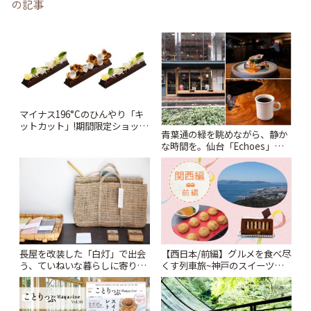
の記事
マイナス196°Cのひんやり「キ
ットカット」!期間限定ショップ
青葉通の緑を眺めながら、静か
が代官山にオープン | ことりっ
な時間を。仙台「Echoes」で
ぷ
楽しむモーニングとランチ | こ
とりっぷ
長屋を改装した「白灯」で出会
【西日本/前編】グルメを食べ尽
う、ていねいな暮らしに寄りそ
くす列車旅~神戸のスイーツか
う生活雑貨 | ことりっぷ
ら広島のお好み焼きまで | こと
りっぷ