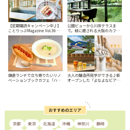
【定期購読キャンペーン中♪】
公園ビューから川床テラスま
ことりっぷMagazine Vol.36
で。緑に癒される大阪のカフェ5
2023春 「スイーツとレトロな
選 | ことりっぷ
街」 | ことりっぷ
鎌倉ランチで立ち寄りたいリノ
大人の醸造所見学ができる♪新
ベーションブックカフェ「ハウ
オープンした「よなよなビアラ
ス ユイガハマ」 | ことりっぷ
イズ」でとっておきのクラフト
ビール体験 | ことりっぷ
おすすめのエリア
京都
東京
北海道
沖縄
神奈川
静岡