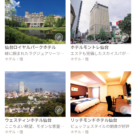
仙台ロイヤルパークホテル
ホテルモントレ仙台
緑に囲まれたラグジュアリーリゾ
エステも完備したスカイスパが人
ートホテル
ホテル・宿
気
ホテル・宿
ウェスティンホテル仙台
リッチモンドホテル仙台
ここちよい眺望、モダンな客室で
ビュッフェスタイルの朝食が好評
上質なひと時を
ホテル・宿
ホテル・宿