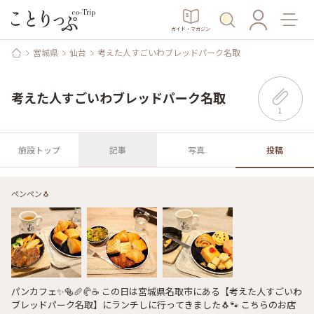
ガイド・マガジン
宮城県
仙台
考えた人すごいわブレッドパーク名取
考えた人すごいわブレッドパーク名取
1
施設トップ
記事
写真
投稿
ペンペン🐧
パンカフェ✨️🥯🥖🥐☕ この日は宮城県名取市にある【考えた人すごいわ
ブレッドパーク名取】にランチしに行ってきました🐧🐾 こちらのお店