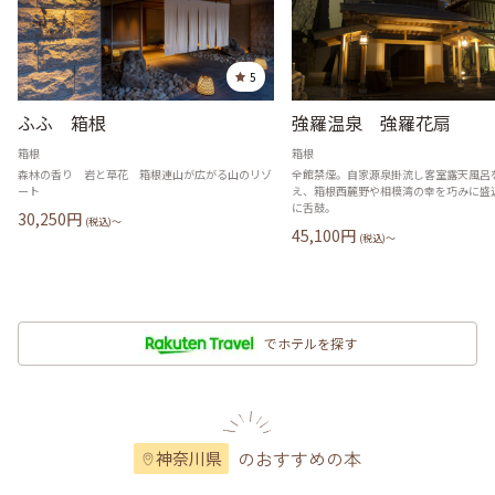
5
ふふ 箱根
強羅温泉 強羅花扇
箱根
箱根
森林の香り 岩と草花 箱根連山が広がる山のリゾ
全館禁煙。自家源泉掛流し客室露天風呂
ート
え、箱根西麓野や相模湾の幸を巧みに盛
に舌鼓。
30,250
円
(税込)〜
45,100
円
(税込)〜
でホテルを探す
のおすすめの本
神奈川県