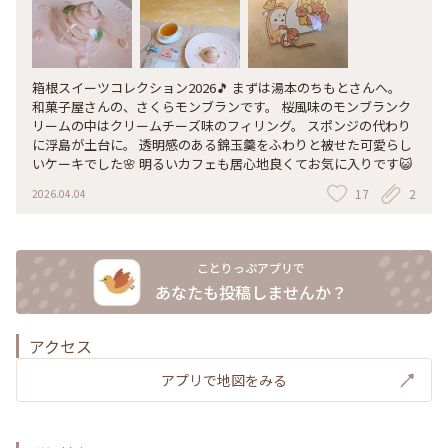
箱根スイーツコレクション2026🎵 まずは湯本のちもとさんへ。
和菓子屋さんの、さくらモンブランです。 桜風味のモンブランク
リームの中はクリームチーズ味のフィリング。 スポンジの代わり
に浮島が土台に。 透明感のある錦玉羹をふわりと被せた可愛らし
いケーキでした🌸 明るいカフェも居心地良くてお気に入りです😺
17
2
2026.04.04
ことりっぷアプリで
あなたも投稿しませんか？
アクセス
アプリで地図をみる