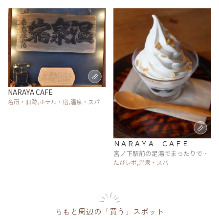
NARAYA CAFE
名所・旧跡,ホテル・宿,温泉・スパ
ＮＡＲＡＹＡ ＣＡＦＥ
宮ノ下駅前の足湯でまったりでき
る和カフェ
たびレポ,温泉・スパ
ちもと周辺の「買う」スポット