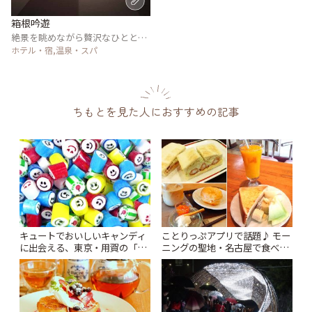
箱根吟遊
絶景を眺めながら贅沢なひととき
を過ごす
ホテル・宿,温泉・スパ
ちもとを見た人におすすめの記事
キュートでおいしいキャンディ
ことりっぷアプリで話題♪ モー
に出会える、東京・用賀の「テ
ニングの聖地・名古屋で食べた
ィックトック」 | ことりっぷ
い朝ごはん5選 | ことりっぷ