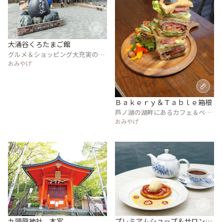
大涌谷くろたまご館
グルメ＆ショッピング大充実の大
涌谷観光の新しい拠点
おみやげ
Ｂａｋｅｒｙ＆Ｔａｂｌｅ箱根
芦ノ湖の湖畔にあるカフェ＆ベー
カリーのグルメスポット
おみやげ
九頭龍神社 本宮
プレミアムショップ＆サロン・