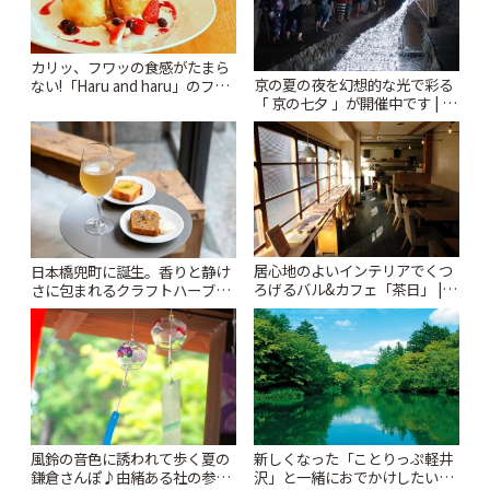
カリッ、フワッの食感がたまら
京の夏の夜を幻想的な光で彩る
ない!「Haru and haru」のフレ
「 京の七夕 」が開催中です | こ
ンチトースト | ことりっぷ
とりっぷ
居心地のよいインテリアでくつ
日本橋兜町に誕生。香りと静け
ろげるバル&カフェ「茶日」 | こ
さに包まれるクラフトハーブテ
とりっぷ
ィー専門店「TYNK
Kabutocho」 | ことりっぷ
風鈴の音色に誘われて歩く夏の
新しくなった「ことりっぷ軽井
鎌倉さんぽ♪由緒ある社の参拝
沢」と一緒におでかけしたい注