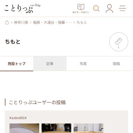
ガイド・マガジン
神奈川県
箱根・大涌谷・強羅・…
ちもと
ちもと
1
施設トップ
記事
写真
投稿
ことりっぷユーザーの投稿
Kazko0014