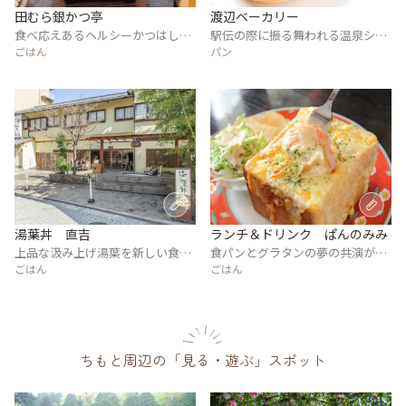
田むら銀かつ亭
渡辺ベーカリー
食べ応えあるヘルシーかつはしっ
駅伝の際に振る舞われる温泉シチ
とり食感
ごはん
ューパンが名物
パン
湯葉丼 直吉
ランチ＆ドリンク ぱんのみみ
上品な汲み上げ湯葉を新しい食べ
食パンとグラタンの夢の共演がこ
方で
ごはん
こに
ごはん
ちもと周辺の「見る・遊ぶ」スポット