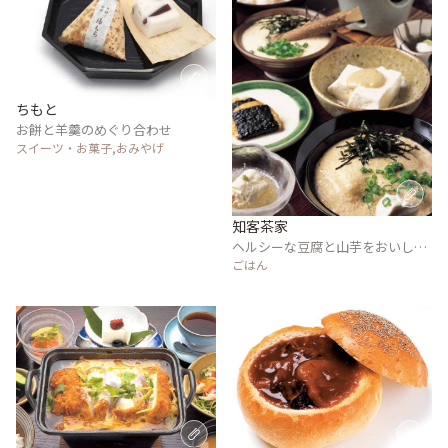
ちもと
お餅と羊羹のめぐり合わせ
スイーツ・お菓子,おみやげ
知客茶家
ヘルシーな豆腐と山芋をおいしい
創作料理に
ごはん