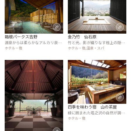
箱根パークス吉野
金乃竹 仙石原
源泉からは柔らかなアルカリ泉が
竹と光、影が織りなす極上の隠れ
引かれている
ホテル・宿
宿
ホテル・宿,温泉・スパ
四季を味わう宿 山の茶屋
緑に囲まれた塔之沢の自然が調和
する宿
ホテル・宿