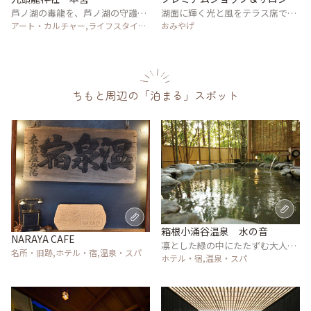
芦ノ湖の毒龍を、芦ノ湖の守護
ド・テ ロザージュ
湖面に輝く光と風をテラス席で感
神・九頭龍大神として祀る
アート・カルチャー,ライフスタイル,
じて
おみやげ
風景・景色,名所・旧跡
ちもと周辺の「泊まる」スポット
箱根小涌谷温泉 水の音
NARAYA CAFE
凛とした緑の中にたたずむ大人の
名所・旧跡,ホテル・宿,温泉・スパ
隠れ宿
ホテル・宿,温泉・スパ