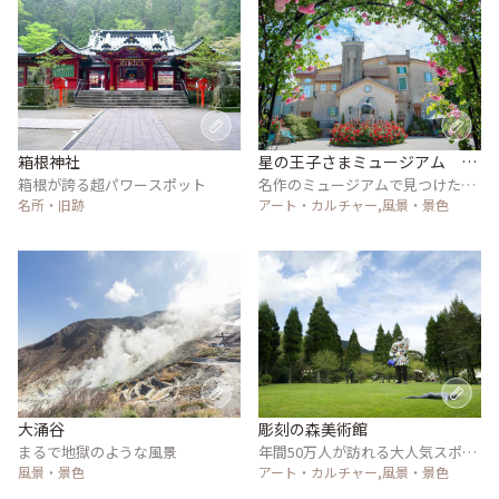
箱根神社
星の王子さまミュージアム 箱
箱根が誇る超パワースポット
根サン＝テグジュペリ
名作のミュージアムで見つけたお
名所・旧跡
気に入り
アート・カルチャー,風景・景色
大涌谷
彫刻の森美術館
まるで地獄のような風景
年間50万人が訪れる大人気スポッ
風景・景色
ト
アート・カルチャー,風景・景色