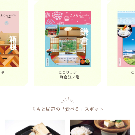
っぷ
ことりっぷ
こ
鎌倉 江ノ電
ちもと周辺の「食べる」スポット