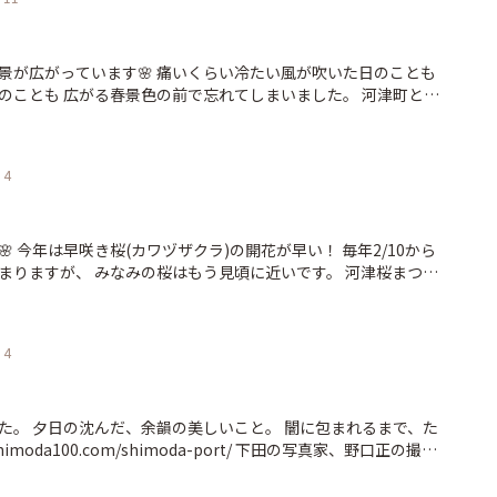
景が広がっています🌸 痛いくらい冷たい風が吹いた日のことも
のことも 広がる春景色の前で忘れてしまいました。 河津町と南
です！ 今年は開花が早かったためもう見頃です。 満開が長く持
tp://shimoda100.com/sakura_festival/ Phot
4
 今年は早咲き桜(カワヅザクラ)の開花が早い！ 毎年2/10から
まりますが、 みなみの桜はもう見頃に近いです。 河津桜まつり
も盛りだくさんです♪ http://shimoda100.com/sakura
4
た。 夕日の沈んだ、余韻の美しいこと。 闇に包まれるまで、た
音楽に載せてお届けする連載「ポートレート下田」、新着で