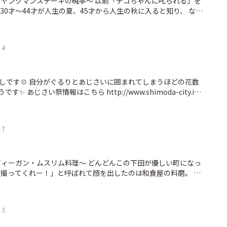
ステーキの暁亭〜 以前「チコちゃんに叱られる」を
30才〜44才が人生の夏、45才から人生の秋に入ると知り、 なん
た。 呆然と言ってもいい。 44才の私は今「人生の夏を終えよう
だったという自覚もない。 抵抗できない時の流れは誰にでも平等
石流のように流れてはいなかったか？ 思えば夏の幕開け
4
愛かったはずの息子は14年で私を見下ろすデカさに育ち、言う
イラつかされている。 昔はキュウリの酢の物が好きで肉なんて
ここ最近は肉にしか興味ないといった様子で我が家のエンゲル
しです💠 自分がぐるりとあじさいに囲まれてしまうほどの花数
漂っている。 せっかくのご馳走感のある牛肉は自分の料理では
imoda-city.inf
いと思うのだ。 焼肉、しゃぶしゃぶ、すき焼き。 自分で買い出
い描いただけでご馳走感半減である。 そんなわけで毎日
っていくのが面白い花。 これだけの花数だと天然のイルミネーシ
に暁亭に行ってみた。 ここにはヤングマンステーキなるものが
真家、野口正の撮る下田の美しい風景を心地よい音楽に載せてお
7
きを注文するつもりだったが時期限定で今回は叶わなかった。 そ
着です！ http://shimoda100.com/shimoda-port/
マンステーキを食べてやろうと200gをお願いした。 人生の夏の
〜ジュ〜いう音と立ち上る湯気
は姿を現した。 牛型の鋳物に盛られてる、この見た目がご馳走
スリム料理～ どんどんこの下田が優しい町になっ
れた皿に盛ったらステーキもここまでオーラは出ない。 ただ来年
べきれない、ということが一目で分かるボリューム。 半分は俺
安心して食べられる料理を作ったらしい。 以前は「ベジタリア
では私のものだ！と釘を刺した。 一口サイズにカット
ておけばいいんじゃない」って感じのお店が多かった。 まるで
ず噛みごたえがある！！ 肉を食べてる〜〜〜〜！というダイレ
て良いのか悪いのかもよく分からない。 面倒だからそんな人来て
3
つけダレのおかげでさっぱり美味しく、思ったより食べられてし
ンスが大方。 でもね、せっかく下田に来たのにコンビニの「塩
まだ若い！肉が食べれなくなったと嘆くなんて屈辱だ！ とはいえ
、料磨のオサムが立ち上った。 並ん