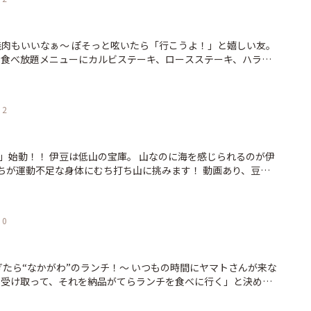
で、自分が長年抱え込んできた問題が一石二鳥的に解決されて
ちょうちんに吸い込まれては酩酊しては。 それはそれは肝臓に悪
口にしてみると、これがなんとまあ、美味い。 だんごと、絶妙
 そんな暮らしを変えるため（いや、それだけではありません
キラキラと煌めくみたらし、と。ついつい「三者の奇跡的なマ
囲まれた下田に移住。 いい空気、いい景色。 いいね〜、下田暮
唯一許されるべき三角関係やー（マリアージュなのに）」とか
縁を切って肝臓に優しい暮らしを満喫するぜ！ …なんて思ってた
、いつしか篠原涼子になった気分で、愛しさと美味しさで、な
 人間そうは簡単には変われません。 やっぱり赤ちょうちんが恋
ミ
えってくる（この例え、今時の若者たちに通じるだろうか。分
分にも優しい下田のまち。 豊かな自然とともに吸い込まれるべき
ットがある。 食べ放題って年でもないしダイエットって言葉が
”篠原涼子 愛しさと切なさと心強さと”と検索してみてください）。
 そうして吸い込まれた酒場は「開国厨房なかなか」。 酒場然と
けチョイス。 その一つにハラミステーキ。 大きい！焼き加減わ
さんのげんこつラスク”（¥500）も最近の好物のひとつ。和風
懐メロ。 これこそ酒場。 テンションあがります。 こちらは金
ょうど落ち着いているし店主にわがまま発動して「焼いてくださ
2
のげんこつ”の皮に砂糖をまぶして作った和のラスク。カリッカ
牛といった土地のものは当然うまい。 でも、自分のおすすめは
コと説明付きで焼いてもらい満足～。 わがままな～という心の
きる一品で...、好き。 http://shimoda100.c
いえば串。 串といえばつくねじゃないかと。（超個人的意見で
 店主も交え久しぶりの友とお酒も食事も会話も弾み楽しいひと時。
fune/ アケシン #下田食べ部 #伊豆下田100景 #下田おいしいごはん #下
類もある。 つくねだけの3本セットなんて幸せすぎます。 これだ
ルモンも美味しかった～！ ってやっぱりダイエットって他人事
 #izu #shimoda #ロロ黒船 #和菓子 #お菓子 #だんご #団子 #
移住した下田でもこうしてまた行きたくなってしまう酒場に巡り
のに海を感じられるのが伊
hip
る。 肝臓さんもうしばらく耐えておくれ。 さあさあ、今宵も乾
iniku
運動不足な身体にむち打ち山に挑みます！ 動画あり、豆知
️ 男どもが山中で美味しい料理を作ったり、なにやら楽しそうで
居酒屋 #下田
0
田 #開国厨房なかなか #つくね #酒場 #赤ちょうちん
がわ”のランチ！〜 いつもの時間にヤマトさんが来な
を受け取って、それを納品がてらランチを食べに行く」と決めて
たいてい10時すぎに「お届けもので〜す！」とにこやかに現れ
うと勝手に思っていた。 気がついたら正午、朝食が6時半なので