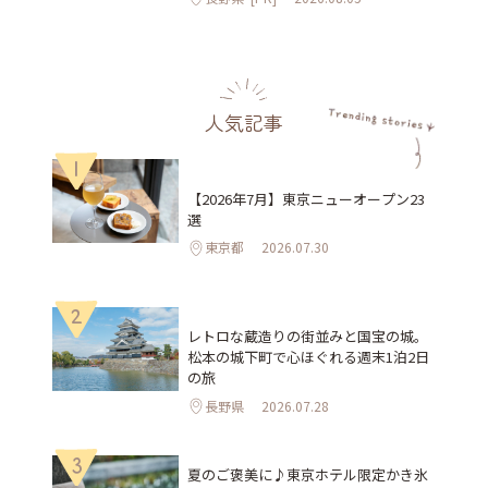
人気記事
1
【2026年7月】東京ニューオープン23
選
東京都
2026.07.30
2
レトロな蔵造りの街並みと国宝の城。
松本の城下町で心ほぐれる週末1泊2日
の旅
長野県
2026.07.28
3
夏のご褒美に♪東京ホテル限定かき氷