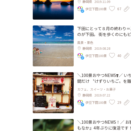
静岡県
2019.11.09
67
伊豆下田100景
下田にとって８月の終わり＝
のが下田。 街を歩くのにもビーサンで。 下田の写真家、野口正
地よい音楽に載せてお届けする連載
風景・景色
com/shimoda-port/
静岡県
2019.08.28
40
伊豆下田100景
＼100景おやつNEWS❣️／ 
間だけ 〝けずりいちご〟を販
りいちご〟♡ とっっても美味しいシャリふわ感を味わってくださーい！ 🍓けずりいちご（い
カフェ、スイーツ・お菓子
ちご＋練乳）・・・600円 🍓 ＋いちごソース・・・・・・・・＋100円 🍓 ＋リキュー
静岡県
2019.07.22
ル・・・・・・・・・＋300円
29
伊豆下田100景
ダ・・・・・・・・・・・400円 他にもホットドッグやビール、ジュース、今
などもあります♪ http://shimo
＼100景おやつNEWS！／
もなか』4年ぶりに復活です！