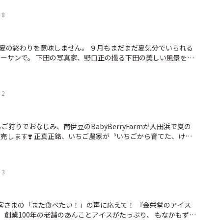
8
夏の終わりを意味しません。 ９月もまだまだ夏気分でいられる
の撮る下田の美しい風景を心
「ポートレート下田」、新着です！ http://shimoda100.
2
いちご狩りでおなじみ、南伊豆のBabyBerryFarmが入田浜で夏の
売します❣️ 正真正銘、いちご農家が〝いちごから育てた、けず
 🍓いちご豆乳タピオカドリンク・・・・600円 🍓いちごソー
3
日のメニュー
da100.com/baby-berry-farm/
 お客さまの「また食べたい！」の声に応えて！ 『金栄堂のアイス
 創業100年の老舗のあんことアイスがたっぷり、 もなかもずっ