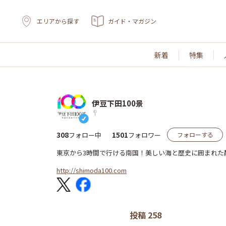
エリアから探す
ガイド・マガジン
新着
特集
伊豆下田100景
308
1501
フォロー中
フォロワー
フォローする
東京から3時間で行ける南国！美しい海と歴史に囲まれた
http://shimoda100.com
投稿 258