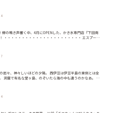
ちゃって２つは頬張れないから今日はバニラ、明日は抹茶♡ 町歩
す♪ http://shimoda100.com/sweet/kineido/
4
晴天！蝉の鳴き声響く中、4月にOPENした、かき氷専門店『下田南
！ ・・・・・・・・・・・・・・・・・・・・・・ エスプーマ
集部３人、意気揚々と全メニュー食べてきました！！！ かき氷
ふわトロのエスプーマはかき氷というお馴染みのおやつを数ラ
す！！！ 甘夏やイチゴなどのフルーツソースは下田のケーキ
7
ロゴロした果実も入ってたまりません〜❣️ 自家製蜜がコク深
抹茶好きを唸らせる“抹茶エスプーマ”などなど どれもこれもオス
ップ！！！ ぜひページをチェックしてください！ 暑い夏、ナン
スでかき氷タイム！ 開放感が最高に気持ちいいですよー\(≧∀
の岩々、神々しいほどの夕陽。 西伊豆は伊豆半島の東側とは全
 洞窟で有名な堂ヶ島、のぞいたら海の中も違うのかなあ。 下
≦)/ http://shimoda100.com/restaurant/nanzu/ 撮影：津留崎徹花
田の美しい風景を心地よい音楽に載せてお届けする連載「ポー
/shimoda100.com/shimoda-port/
4