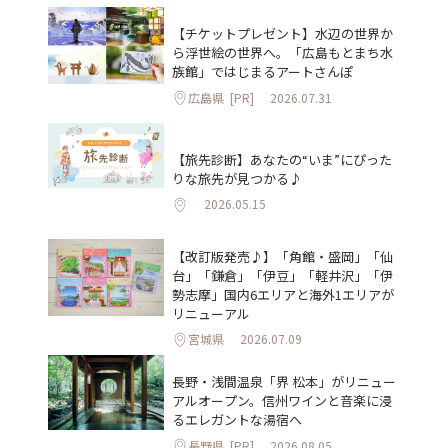
【チケットプレゼント】水辺の世界か
ら浮世絵の世界へ。「広島もとまち水
族館」ではじまるアートさんぽ
広島県
[PR]
2026.07.31
【旅先診断】あなたの“いま”にぴった
りな旅先が見つかる♪
2026.05.15
【改訂版発売♪】「角館・盛岡」「仙
台」「鎌倉」「伊豆」「軽井沢」「伊
勢志摩」国内6エリアと海外1エリアが
リニューアル
宮城県
2026.07.09
長野・浅間温泉「界 松本」がリニュー
アルオープン。信州ワインと音楽に浸
るエレガントな湯宿へ
長野県
[PR]
2026.08.05