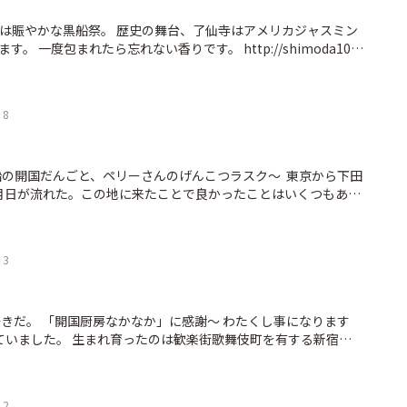
ったという結果。。 隣のお客はヤングマンステーキのプレミア
楽には歯応えのある大豆ミート。 食べてみたら絶対にこっちの方
プレミアムはお肉の質が違うようである。 次回は秋に入った落ち
ぷらはトマトと大葉を叩いてオリーブオイルで和えたソースで食
・19)は賑やかな黒船祭。 歴史の舞台、了仙寺はアメリカジャスミン
子よ、青春は15才から29才らしい。 余
れたら忘れない香りです。 http://shimoda100.
。気をつけろ！ 部員：あっこ ヤングマンステー
んて 両手を縛られて戦うようなことなんだよね。 自分の舌が
,268円 200g・・・2,808円 30
なきゃお客に出せやしない。 なのに僕は見事にノックアウトさ
のご案内 https://www.shimoda
ングマンステーキ ＊プレミアム 150g・・・2,808円
っと認めてくれるだろう。 良くやったぞ士郎(オサム)！ 下田
下田 #下田 #
8
0g・・・5,076円 暁亭 http://shimo
ャラの料磨の店主。 なのに惚れ惚れする料理の腕前。 人を驚か
リー #黒船 #blackship
に叱られる：「なぜ青春は青い
けたピアスも、チャラっとした話し方も。孫がいるってことも。
ner030b.com/5193.html #下田食べ部 #伊豆下田100景
ルメ #伊豆 #伊豆下田
ロロ黒船の開国だんごと、ペリーさんのげんこつラスク～ 東京から下田
#伊豆下田 #下田 #izu #shimoda #料磨 #ヴィーガン料理 #ムス
月日が流れた。この地に来たことで良かったことはいくつもある
分が抱えてきた問題がひとつ解決されたことをここに記してお
題」。 問題、と書くと大げさに感じとられてしまうかもしれな
れは、大きな悩みごとなのである。つまりは「うーん、今日は団
3
んてふと思ったときに、店先で「さて…、みたらし団子にすべ
か。それが問題だ」と腕を組み、首をかしげながら数分の間、
ことである。 買うとき、買わないとき合わせて、毎度毎度考え
間を積み重ねてみるならば相当なものになるはずである。その
ならば、英単語をいくつ覚えられたであろうか、と想像してみ
ていました。 生まれ育ったのは歓楽街歌舞伎町を有する新宿
当に恐ろしくなってくる。 それが、ロロ黒船の”開国だん
んで酒が飲めるようになる頃には歌舞伎町の酒場に出没しはじ
会って、一気に解決してしまった。しかも最良の形で。 開国だんご
、いろいろと勉強させてもらいました。 そんなこんなで酒場の
んごである。こしあん入りで、だんごの上からみたらしのタレ
実家を出て長く暮らしていたのはディープな酒場が軒を連ねる
2