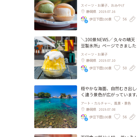
とサクサクで180円！ 溶け
スイーツ・お菓子、おみやげ
きしながら手軽に食べれて嬉しいおやつで
静岡県
2019.07.16
56
伊豆下田100景
＼100景NEWS／ 久々の
豆製氷所』ページできました
が下田上陸だと耳に入った編
スイーツ・お菓子
の上にたっぷり乗っちゃう、
静岡県
2019.07.10
ンク上のデザートにしていま
50
伊豆下田100景
屋・ケークスカノン特製✨ ゴ
い“黒蜜きなこホイップ”、 
スメの全制覇したいラインナ
ズヴィレッジのオープンテラ
穏やかな海面、自然むき出し
く違う景色が広がっています。
田の写真家、野口正の撮る下
アート・カルチャー、風景・景色
トレート下田」、新着です！ http:/
静岡県
2019.07.08
56
伊豆下田100景