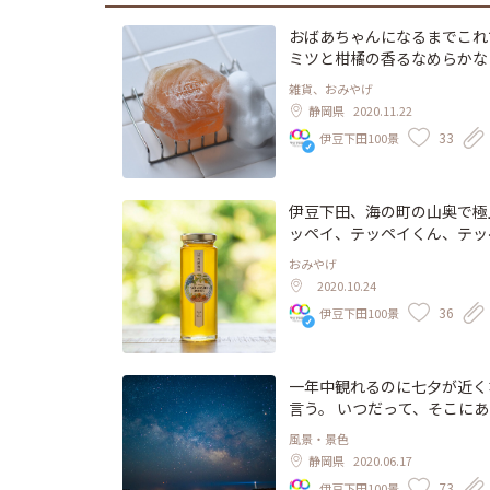
おばあちゃんになるまでこれで
ミツと柑橘の香るなめらかな
泡立って、ツルツルに洗い上がる石鹸。 どちらも安心・安全な材料
雑貨、おみやげ
くなる香り。 生み出したのは鉄兵さんの妹、カ
静岡県
2020.11.22
てほしくて ひらめきから完成まで
33
伊豆下田100景
伊豆下田、海の町の山奥で極
ッペイ、テッペイくん、テッ
ん。 ミツバチの幸せを第一に考える高橋さん。 それに応えるようにミツバチたちが集めてく
おみやげ
る蜜を、高橋さんは驚くほど香り高いハチミ
2020.10.24
いミカンの花景色が広がるよ
36
伊豆下田100景
い。 大抵のおいしさを知ってしまっている大人の方に。 このハチミツの、おいしい驚きを届
一年中観れるのに七夕が近く
言う。 いつだって、そこにあるのに。 下田の写真家、野口正の撮る
よい音楽に載せてお届けする連載「
風景・景色
m/shimoda-port/
静岡県
2020.06.17
73
伊豆下田100景