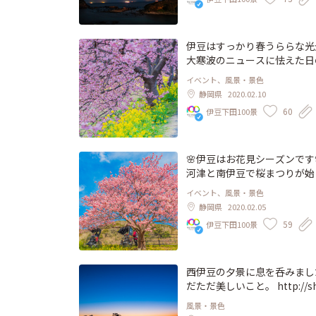
伊豆はすっかり春うららな光
大寒波のニュースに怯えた日
伊豆町の桜まつり、本日開幕
イベント、風景・景色
つ桜ですがお早めにお出かけください。 ht
静岡県
2020.02.10
o：野口正
60
伊豆下田100景
🌸伊豆はお花見シーズンです
河津と南伊豆で桜まつりが始
は今年で30周年。 例年よりイベント
イベント、風景・景色
_festival/ Photo：野口正
静岡県
2020.02.05
59
伊豆下田100景
西伊豆の夕景に息を呑みまし
だただ美しいこと。 http://shimoda100.com/shimoda-port/ 下田の写真家、野口正の撮る
下田の美しい風景を心地よい
風景・景色
す！