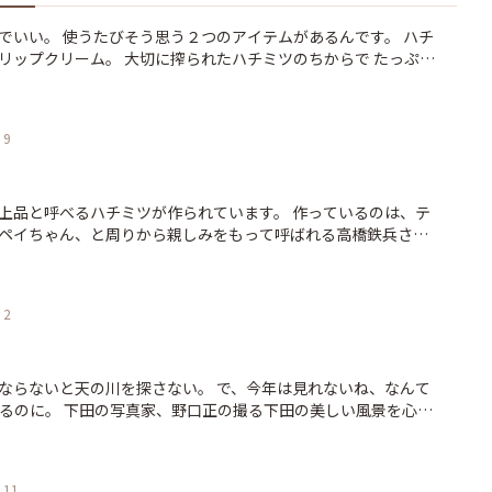
いい。 使うたびそう思う２つのアイテムがあるんです。 ハチ
リップクリーム。 大切に搾られたハチミツのちからで たっぷり
から作られ、 深呼吸した
ナさん。 とにかく手放せない使い心地を知っ
のお話を聞かせていただきました。 http://shimoda100.c
9
om/takahashi_interview/ 発売以来ずっとファンの運営部が担当します。 撮影：津留崎徹花
上品と呼べるハチミツが作られています。 作っているのは、テ
ペイちゃん、と周りから親しみをもって呼ばれる高橋鉄兵さ
ツに仕上げます。 伊豆の山はミカンだらけ。 白
うな鮮やかなハチミツをぜひ一口、そのまま舐めてみてくださ
2
けたいなあ。 http://shimoda100.com/takahashi-honey/ 写真：津留崎徹花
ならないと天の川を探さない。 で、今年は見れないね、なんて
下田の美しい風景を心地
ポートレート下田」、新着です！ http://shimoda100.co
11