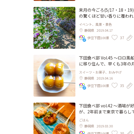
３つほど息子に取られて良か
だ料理は豪華絢爛！ なす田
ム300gをチョイスした。 
が美味しいって思える。 天
来月の今ごろ(5/17・18
着いた女性としてプレミアムの150gにしよう。。 息
べる。。 楽しい！ 鮮やかな煮物。 じゅん菜の赤だし味噌汁。 板前にとって魚はもちろん、
の驚くほど甘い香りに覆われます。 一度包ま
裕こいてるとあっという間に終わっちまうぞ
鰹出汁を使わずに料理するな
com/shimoda-port/ 下田の写真家、野口正の撮る下田の美しい風景を心地よい音楽に載せ
イベント、風景・景色
キ 150g・・・2
「よしっ！」って言ってくれ
てお届けする連載「ポートレート下田」、新着です！ 黒船祭
静岡県
2019.04.17
0g・・・3,888円 ヤ
れたのです。 海原雄山だってき
-city.info/event/kurofune.html #下田 #伊豆下田100景 #下田グルメ #伊豆 #伊豆
37
伊豆下田100景
200g・・・4,320円 30
の板前界で一番のチャラ男キ
izu #shimoda #ロロ黒船 #ペ
da100.com/restaurant/akatsukitei/ ＜参照＞ チコちゃん
せることが大好き。 耳に開
春？」 https://xn--h9jua5ezakf0c3q
きっと照れ隠し。 ちっきしょー！ カッコいいぜ！ ムスリム料理もあるよ。 部員：おヒロち
#下田おいしいごはん #下田グ
ゃん http://shimoda100.com/restaurant/ryoma/ #下田食べ部 #伊豆下田100景 #下田おい
下田食べ部 Vol.45 ～
しいごはん #下田グルメ #伊豆 
に移り住んで、早くも3年の
リム料理 #ベジタリアン
けれど、その中でも、長年自
スイーツ・お菓子、おみやげ
きたい。 それが「だんご問
静岡県
2019.04.16
い。 だが、自分にとってそ
35
伊豆下田100景
子が食べたい気分だねえ」な
きか、こしあん団子にすべき
熟考せねばならない、という
込むわけであるから、その時
下田食べ部 vol.42 〜酒場が好きだ。 「開国厨房なかなか」に感謝〜 わたくし事になります
時間を己の勉強時間に当てた
が、2年前まで東京で暮らし
ると「嗚呼…、嗚呼…」と本
区。 そんな場所で育ったも
ごはん
ご”（2本入 ¥260）と出
め、うまい店から怖い店まで
静岡県
2019.03.30
は、下田のお米で作ったおだ
魅力に取り憑かれ、その後、
30
伊豆下田100景