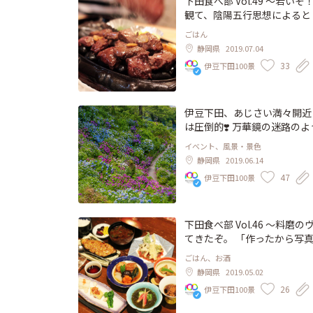
下田食べ部 Vol.49 〜若いぞ！ヤングマン
観て、陰陽五行思想によると 
とも言えない寂しさに覆われ
ごはん
としているのか⁉︎」と。 夏
静岡県
2019.07.04
だとわかっちゃいるけど自分だけ土
33
伊豆下田100景
とともに誕生した小さくて可
ことも聞かず、事あるごとに
ろくに食べなかったはずが、
係数は過度な上昇傾向だ。 我が家で肉と呼ぶのは豚肉か鶏肉を指す。 冷蔵庫内は牛肉を迎え
伊豆下田、あじさい満々開近
入れる機会の少ない不憫さが
は圧倒的❣️ 万華鏡の迷路のようです✨ あじさい祭情報はこちら http://www.sh
なくどこかで美味しく食べた
o/event/ajisai.html http://shimoda100.com/ajisai-kinme/camera/ 紫陽花は青みがかった
イベント、風景・景色
しして調理して後片付けをする、思
り赤みがかったり 色が変わ
静岡県
2019.06.14
肉を要求する息子と久しぶり
ョンのようです。 下田の写
47
伊豆下田100景
ある！ 私はお一人様すき焼
届けする連載「ポートレート下田」、新
れじゃあ息子と一緒にヤング
打ち上げか？とムカつく言葉が耳に届く。 しばらくしてジュ
とともにヤングマンステーキ
下田食べ部 Vol.46 ～料磨のヴィーガン・ム
感倍増なのだ！ うちの見慣
てきたぞ。 「作ったから写真撮ってくれー！」と呼ばれて顔を出したのは和食屋の料磨。 ヴ
から「人生の秋」の私には食
ィーガン、ムスリムの人でも
ごはん、お酒
のものだなと言いたげな息子に限界ま
ン？」「サラダでも食べさせ
静岡県
2019.05.02
されたステーキは柔らかすぎ
青虫扱いだ。 バターを使っ
26
伊豆下田100景
クトな実感。 大根おろしの
くれなくて良いよ。ってスタ
まう。 夏の終了がなんだ！
むすび」ばかり食べさせるわけにもいかない。 そんな時