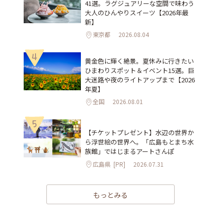
41選。ラグジュアリーな空間で味わう
大人のひんやりスイーツ【2026年最
新】
東京都
2026.08.04
4
黄金色に輝く絶景。夏休みに行きたい
ひまわりスポット＆イベント15選。巨
大迷路や夜のライトアップまで【2026
年夏】
全国
2026.08.01
5
【チケットプレゼント】水辺の世界か
ら浮世絵の世界へ。「広島もとまち水
族館」ではじまるアートさんぽ
広島県
[PR]
2026.07.31
もっとみる