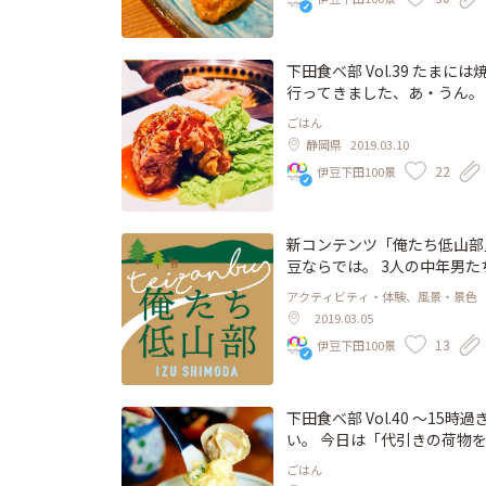
がかけられている。それだけ
中央線沿線。 ガード下の赤
しまっているわけであるが、
い暮らしをしておりました。
な甘さのこしあんと、上品に
が）海や山、豊かなな自然に
リアージュ…。これは世界で
らし！ もう酒場とやらとは
下田食べ部 Vol.39 たまには焼肉もいいなぁ～ ぽそっと呟いたら「行こうよ！」と嬉しい友。
思いながら、口にしていると
のは移住当初ほんのわずか。
行ってきました、あ・うん。 食べ放題メニューにカルビステーキ、ロースステーキ、ハラ
ぜか心豊かさが体中に溢れか
しくなるのです。 そんな自
ステーキなどなどステーキカ
ごはん
からなければYoutubeで
酒場もしっかりあるのです。
脳裏をよぎり食べたいものだ
静岡県
2019.03.10
ロロ黒船、というと、”ペリー
した昭和な雰囲気。 ＢＧＭは
からない！ そこで店内はち
22
伊豆下田100景
シュークリーム”ペリーさん
目鯛、地魚や天城軍鶏、伊豆
い！」と声をかけたらニコニ
リの食感と、和菓子特有の甘さを口の中で堪能で
「つくね」。 だって酒場と
声は聞こえない(・´з`・)
om/sweet/lolo-kuro
す） そのつくねがなんと7種
あ、厚切り塩タンも海鮮もホ
田グルメ #伊豆 #伊豆下田 #下田
から酒場はやめられない。 
だわｗｗ #下田食べ部 #伊豆下田100景 #下田焼肉 #下田おいしいごはん #下田グルメ #伊豆
新コンテンツ「俺たち低山部」始動！！ 伊豆は低山の宝庫。 山な
ラスク #ペリー #黒船 #blacks
合えた幸運さに乾杯したくな
#伊豆下田 #Izuzhimoda #yak
豆ならでは。 3人の中年男たちが
杯！ 部員 つる つくね 3本セット 780円 地金目の串焼き 350円 静岡麦酒 ジョッキ 550円 お通
識満載、低山ランチも必見❣
アクティビティ・体験、風景・景色
し 500円※全て税別※ 開国厨房なかなか 下田市一丁目13-8 0558-23-3373 http://shimoda1
す😆
2019.03.05
00.com/restaurant/nakanaka/ #下田食べ部 #伊豆下田100景 #下田酒場 #下田
13
伊豆下田100景
グルメ #伊豆 #下田 #伊豆下
下田食べ部 Vol.40 〜15時過ぎたら“なか
い。 今日は「代引きの荷物
いた。 配達ルートでいつも
ごはん
る。 なので今日もそうだろ