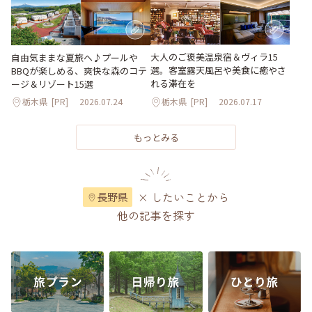
大人のご褒美温泉宿＆ヴィラ15
自由気ままな夏旅へ♪プールや
選。客室露天風呂や美食に癒やさ
BBQが楽しめる、爽快な森のコテ
れる滞在を
ージ＆リゾート15選
栃木県
[PR]
2026.07.24
栃木県
[PR]
2026.07.17
もっとみる
× したいことから
長野県
他の記事を探す