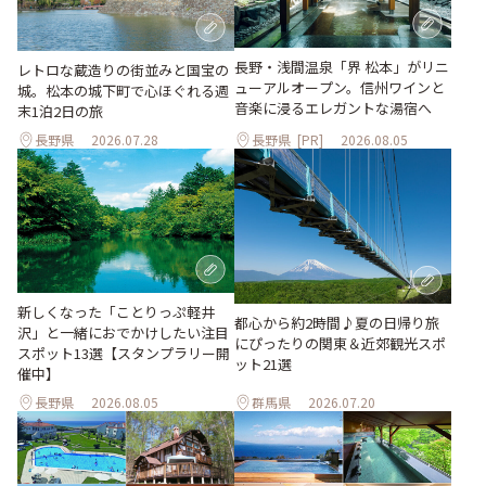
長野・浅間温泉「界 松本」がリニ
レトロな蔵造りの街並みと国宝の
ューアルオープン。信州ワインと
城。松本の城下町で心ほぐれる週
音楽に浸るエレガントな湯宿へ
末1泊2日の旅
長野県
2026.07.28
長野県
[PR]
2026.08.05
新しくなった「ことりっぷ軽井
都心から約2時間♪夏の日帰り旅
沢」と一緒におでかけしたい注目
にぴったりの関東＆近郊観光スポ
スポット13選【スタンプラリー開
ット21選
催中】
長野県
2026.08.05
群馬県
2026.07.20