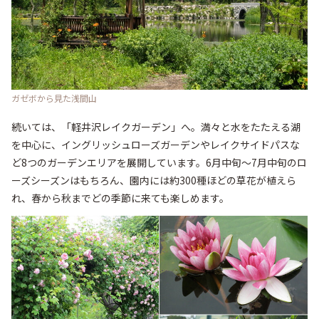
ガゼボから見た浅間山
続いては、「軽井沢レイクガーデン」へ。満々と水をたたえる湖
を中心に、イングリッシュローズガーデンやレイクサイドパスな
ど8つのガーデンエリアを展開しています。6月中旬～7月中旬のロ
ーズシーズンはもちろん、園内には約300種ほどの草花が植えら
れ、春から秋までどの季節に来ても楽しめます。