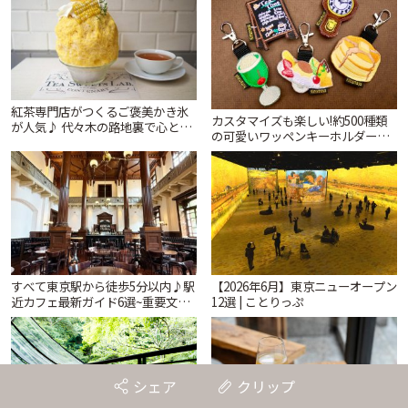
紅茶専門店がつくるご褒美かき氷
カスタマイズも楽しい!約500種類
が人気♪ 代々木の路地裏で心とき
の可愛いワッペンキーホルダーが
めくひんやり時間「ティー スイー
ずらり。小平市「Kimamaya
ツ ラボ コンテナート」 | ことりっ
T&K」 | ことりっぷ
ぷ
すべて東京駅から徒歩5分以内♪駅
【2026年6月】東京ニューオープン
近カフェ最新ガイド6選~重要文化
12選 | ことりっぷ
財の洋館カフェから、改札すぐの
レトロ喫茶まで~ | ことりっぷ
シェア
クリップ