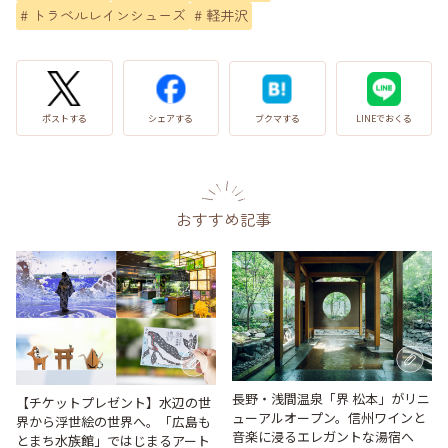
#
トラベルレインシューズ
#
軽井沢
LINEでおくる
ブクマする
ポストする
シェアする
おすすめ記事
長野・浅間温泉「界 松本」がリニ
【チケットプレゼント】水辺の世
ューアルオープン。信州ワインと
界から浮世絵の世界へ。「広島も
音楽に浸るエレガントな湯宿へ
とまち水族館」ではじまるアート