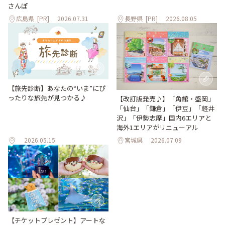
さんぽ
広島県
[PR]
2026.07.31
長野県
[PR]
2026.08.05
【旅先診断】あなたの“いま”にぴ
ったりな旅先が見つかる♪
【改訂版発売♪】「角館・盛岡」
「仙台」「鎌倉」「伊豆」「軽井
沢」「伊勢志摩」国内6エリアと
海外1エリアがリニューアル
2026.05.15
宮城県
2026.07.09
【チケットプレゼント】アートな