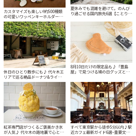
夏休みでも混雑を避けて。のんび
カスタマイズも楽しい!約500種類
り過ごせる国内旅先6選【ことりっ
の可愛いワッペンキーホルダーが
ぷ編集部おすすめ】 | ことりっぷ
ずらり。小平市「Kimamaya
T&K」 | ことりっぷ
8月10日だけの限定品も♪「豊島
休日のひとり散歩にも♪ 代々木エ
屋」で見つける鳩の日グッズと本
リアで巡る絶品ドーナツ&ライフス
店限定アイテム | ことりっぷ
タイルショップ | ことりっぷ
紅茶専門店がつくるご褒美かき氷
すべて東京駅から徒歩5分以内♪駅
が人気♪ 代々木の路地裏で心とき
近カフェ最新ガイド6選~重要文化