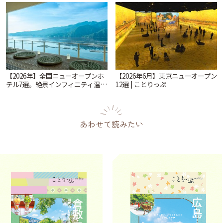
めくひんやり時間「ティー スイー
財の洋館カフェから、改札すぐの
ツ ラボ コンテナート」 | ことりっ
レトロ喫茶まで~ | ことりっぷ
ぷ
【2026年】全国ニューオープンホ
【2026年6月】東京ニューオープン
テル7選。絶景インフィニティ温泉
12選 | ことりっぷ
から文化財の邸宅まで | ことりっ
ぷ
あわせて読みたい