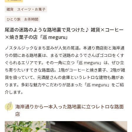
雑貨
スイーツ・お菓子
ひとり旅
お茶時間
尾道の迷路のような路地裏で見つけた♪ 雑貨×コーヒー
×焼き菓子の店「巡 meguru」
ノスタルジックなまち並みが人気の尾道。本通り商店街と海岸通
りの間にある路地裏は、まるで迷路のようでさんぽゴコロをくす
ぐられるエリアです。その一角に立つ「巡 meguru」は、ぜひ立
ち寄りたいすてきな路面店。1階がコーヒーと焼き菓子、2階が雑
貨を扱っていて、元酒屋さんの倉庫というレトロな建物も趣があ
ります。多彩な魅力やこだわりが詰まった「巡 meguru」をご紹
介します。
海岸通りから一本入った路地裏に立つレトロな路面
店