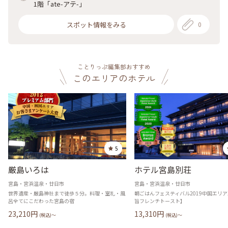
1階「ate-アテ-」
スポット情報をみる
0
ことりっぷ編集部おすすめ
このエリアのホテル
5
厳島いろは
ホテル宮島別荘
宮島・宮浜温泉・廿日市
宮島・宮浜温泉・廿日市
世界遺産・厳島神社まで徒歩５分。料理・室礼・風
朝ごはんフェスティバル2019中国エリア
呂全てにこだわった宮島の宿
旨フレンチトースト】
23,210
円
13,310
円
(税込)〜
(税込)〜