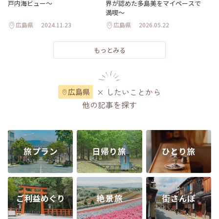
戸内海ビュー～
界が認めた多島美をマイペースで
満喫〜
広島県
2024.11.23
広島県
2026.05.22
もっとみる
× したいことから
広島県
他の記事を探す