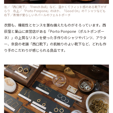
左／「西口靴下」「French Bull」など、温かくてフィット感のある靴下がず
らり 右上／「Porto Ponpone」のほか、「Good On」のＴシャツなども
右下／表情が愛らしいネパールのフェルトポーチ
衣類も、機能性とセンスを兼ね備えたものがそろっています。西
荻窪と葉山に直営店がある「Porto Ponpone（ポルトポンポー
ネ）」の上質なリネンを使った手作りのシャツやパンツ、アウタ
ー、奈良の老舗「西口靴下」の肌触りのよい靴下など、どれも作
り手のこだわりが感じられる良品です。