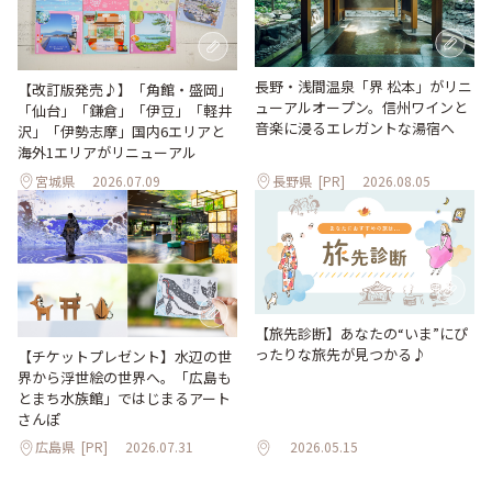
長野・浅間温泉「界 松本」がリニ
【改訂版発売♪】「角館・盛岡」
ューアルオープン。信州ワインと
「仙台」「鎌倉」「伊豆」「軽井
音楽に浸るエレガントな湯宿へ
沢」「伊勢志摩」国内6エリアと
海外1エリアがリニューアル
宮城県
2026.07.09
長野県
[PR]
2026.08.05
【旅先診断】あなたの“いま”にぴ
ったりな旅先が見つかる♪
【チケットプレゼント】水辺の世
界から浮世絵の世界へ。「広島も
とまち水族館」ではじまるアート
さんぽ
広島県
[PR]
2026.07.31
2026.05.15