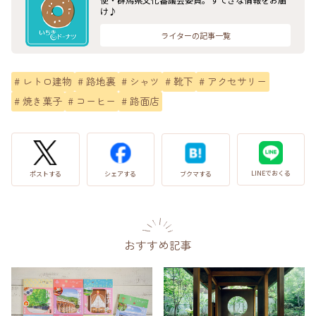
け♪
ライターの記事一覧
#
レトロ建物
#
路地裏
#
シャツ
#
靴下
#
アクセサリー
#
焼き菓子
#
コーヒー
#
路面店
LINEでおくる
ブクマする
ポストする
シェアする
おすすめ記事