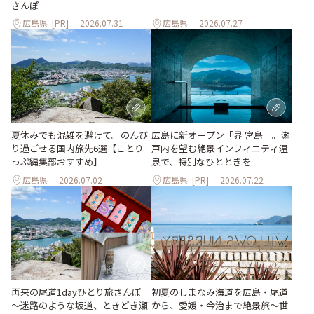
さんぽ
広島県
[PR]
2026.07.31
広島県
2026.07.27
夏休みでも混雑を避けて。のんび
広島に新オープン「界 宮島」。瀬
り過ごせる国内旅先6選【ことり
戸内を望む絶景インフィニティ温
っぷ編集部おすすめ】
泉で、特別なひとときを
広島県
2026.07.02
広島県
[PR]
2026.07.22
再来の尾道1dayひとり旅さんぽ
初夏のしまなみ海道を広島・尾道
～迷路のような坂道、ときどき瀬
から、愛媛・今治まで絶景旅〜世