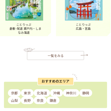
ことりっぷ
ことりっぷ
倉敷･尾道 瀬戸内・しま
広島・宮島
なみ海道
一覧をみる
おすすめのエリア
京都
東京
北海道
沖縄
神奈川
静岡
山梨
長野
奈良
鎌倉