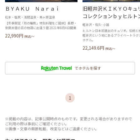
ＢＹＡＫＵ Ｎａｒａｉ
旧軽井沢ＫＩＫＹＯキュ
コレクションｂｙヒルト
松本・塩尻・浅間温泉・美ヶ原温泉
【冬季限定「月の輪熊」特別料理をご提供】長野・
軽井沢・佐久･小諸
奈良井宿の百の物語に出逢う宿 2021年8月4日開業
ヒルトン日本初進出のキュリオ。伝統と
22,990
円
軽井沢という地にあるプライベートラグ
(税込)〜
ホテル。
22,149.6
円
(税込)〜
でホテルを探す
1
※掲載の内容は、記事公開時点のものです。変更される場合がありますので
ご利用の際は事前にご確認ください。
※画像・文章の無断転載、改変などはご遠慮ください。