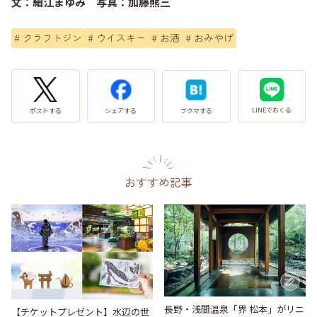
文：細江まゆみ 写真：加藤熊三
#
クラフトジン
#
ウイスキー
#
お酒
#
おみやげ
LINEでおくる
ブクマする
ポストする
シェアする
おすすめ記事
長野・浅間温泉「界 松本」がリニ
【チケットプレゼント】水辺の世