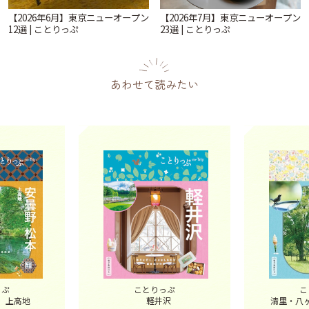
【2026年6月】東京ニューオープン
【2026年7月】東京ニューオープン
12選 | ことりっぷ
23選 | ことりっぷ
あわせて読みたい
っぷ
ことりっぷ
こ
 上高地
軽井沢
清里・八