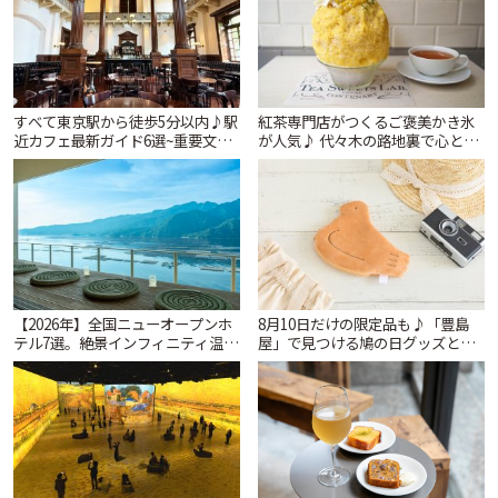
すべて東京駅から徒歩5分以内♪駅
紅茶専門店がつくるご褒美かき氷
近カフェ最新ガイド6選~重要文化
が人気♪ 代々木の路地裏で心とき
財の洋館カフェから、改札すぐの
めくひんやり時間「ティー スイー
レトロ喫茶まで~ | ことりっぷ
ツ ラボ コンテナート」 | ことりっ
ぷ
【2026年】全国ニューオープンホ
8月10日だけの限定品も♪「豊島
テル7選。絶景インフィニティ温泉
屋」で見つける鳩の日グッズと本
から文化財の邸宅まで | ことりっ
店限定アイテム | ことりっぷ
ぷ