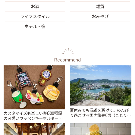
お酒
雑貨
ライフスタイル
おみやげ
ホテル・宿
Recommend
夏休みでも混雑を避けて。のんび
カスタマイズも楽しい!約500種類
り過ごせる国内旅先6選【ことりっ
の可愛いワッペンキーホルダーが
ぷ編集部おすすめ】 | ことりっぷ
ずらり。小平市「Kimamaya
T&K」 | ことりっぷ