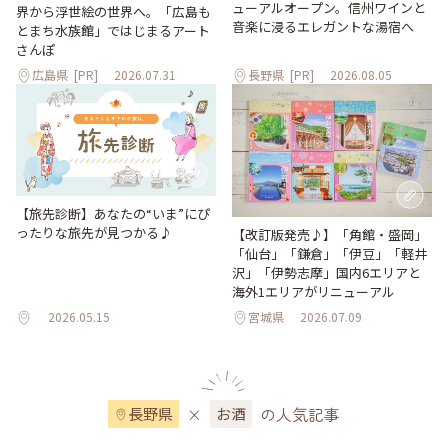
ューアルオープン。信州ワインと
界から浮世絵の世界へ。「広島も
音楽に浸るエレガントな湯宿へ
とまち水族館」ではじまるアート
さんぽ
広島県
[PR]
2026.07.31
長野県
[PR]
2026.08.05
【旅先診断】あなたの“いま”にぴ
ったりな旅先が見つかる♪
【改訂版発売♪】「角館・盛岡」
「仙台」「鎌倉」「伊豆」「軽井
沢」「伊勢志摩」国内6エリアと
海外1エリアがリニューアル
2026.05.15
宮城県
2026.07.09
×
の人気記事
長野県
お酒