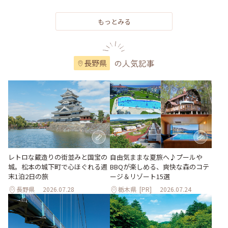
もっとみる
の人気記事
長野県
レトロな蔵造りの街並みと国宝の
自由気ままな夏旅へ♪プールや
城。松本の城下町で心ほぐれる週
BBQが楽しめる、爽快な森のコテ
末1泊2日の旅
ージ＆リゾート15選
長野県
2026.07.28
栃木県
[PR]
2026.07.24