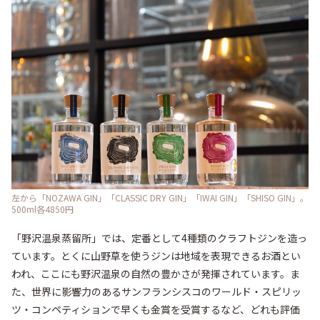
左から「NOZAWA GIN」「CLASSIC DRY GIN」「IWAI GIN」「SHISO GIN」。
500ml各4850円
「野沢温泉蒸留所」では、定番として4種類のクラフトジンを造っ
ています。とくに山野草を使うジンは地域を表現できるお酒とい
われ、ここにも野沢温泉の自然の豊かさが発揮されています。ま
た、世界に影響力のあるサンフランシスコのワールド・スピリッ
ツ・コンペティションで早くも金賞を受賞するなど、どれも評価