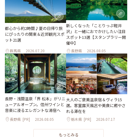
新しくなった「ことりっぷ軽井
都心から約2時間♪夏の日帰り旅
沢」と一緒におでかけしたい注目
にぴったりの関東＆近郊観光スポ
スポット13選【スタンプラリー開
ット21選
催中】
群馬県
2026.07.20
長野県
2026.08.05
長野・浅間温泉「界 松本」がリニ
大人のご褒美温泉宿＆ヴィラ15
ューアルオープン。信州ワインと
選。客室露天風呂や美食に癒やさ
音楽に浸るエレガントな湯宿へ
れる滞在を
長野県
[PR]
2026.08.05
栃木県
[PR]
2026.07.17
もっとみる