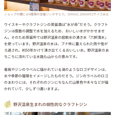
ショップの棚には4種類の定番ジンがずらり。500mlと200mlの2サイズある
ウイスキーやクラフトジンの蒸留酒は“水が命”だそう。クラフト
ジンは度数の調整で水を加えるため、おいしい水がかかせませ
ん。そのため蒸留所では野沢温泉の超軟水の湧き水「六軒清水」
を使っています。野沢温泉の水は、ブナ林に蓄えられた雨や雪が
ろ過され、約50年かけて湧き出てくるおいしい水。野沢温泉のあ
ちこちに流れている水路も山からの恵みです。

看板やジンのラベルに描かれている渦のようなロゴデザインは、
水や季節の循環をイメージしたものだそう。ジンのラベルのロゴ
のまわりには、それぞれのジンにちなんだ山景色や木々などが描
かれていて、少しずつ違いますよ。
野沢温泉生まれの個性的なクラフトジン