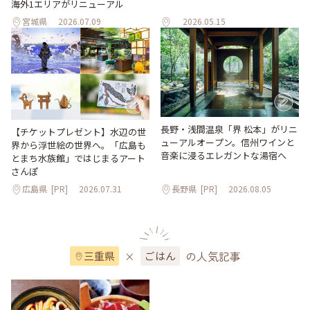
海外1エリアがリニューアル
宮城県
2026.07.09
2026.05.15
長野・浅間温泉「界 松本」がリニ
【チケットプレゼント】水辺の世
ューアルオープン。信州ワインと
界から浮世絵の世界へ。「広島も
音楽に浸るエレガントな湯宿へ
とまち水族館」ではじまるアート
さんぽ
広島県
[PR]
2026.07.31
長野県
[PR]
2026.08.05
×
の人気記事
三重県
ごはん