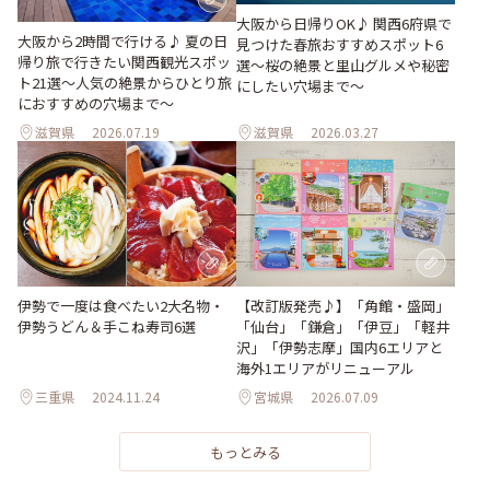
大阪から日帰りOK♪ 関西6府県で
大阪から2時間で行ける♪ 夏の日
見つけた春旅おすすめスポット6
帰り旅で行きたい関西観光スポッ
選～桜の絶景と里山グルメや秘密
ト21選～人気の絶景からひとり旅
にしたい穴場まで～
におすすめの穴場まで～
滋賀県
2026.07.19
滋賀県
2026.03.27
伊勢で一度は食べたい2大名物・
【改訂版発売♪】「角館・盛岡」
伊勢うどん＆手こね寿司6選
「仙台」「鎌倉」「伊豆」「軽井
沢」「伊勢志摩」国内6エリアと
海外1エリアがリニューアル
三重県
2024.11.24
宮城県
2026.07.09
もっとみる