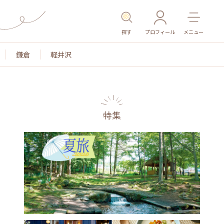
探す
プロフィール
メニュー
鎌倉
軽井沢
特集
名所・旧跡
温泉・スパ
その他施設
ごはん
カ