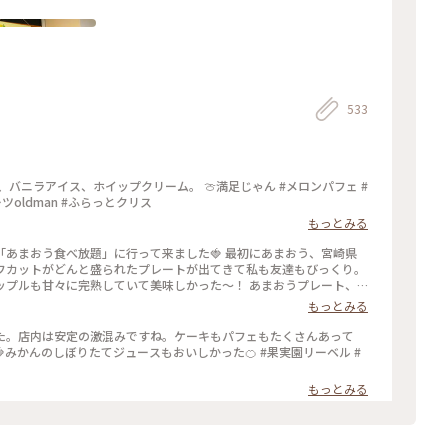
533
バニラアイス、ホイップクリーム。 🍈満足じゃん #メロンパフェ #
果実園リーベル新宿店 #果実園リーベル #スイーツoldman #ふらっとクリス
もっとみる
あまおう食べ放題」に行って来ました🍓 最初にあまおう、宮崎県
フカットがどんと盛られたプレートが出てきて私も友達もびっくり。
ップルも甘々に完熟していて美味しかった〜！ あまおうプレート、
ツサンドは食べ放題です。フルーツサンドの虜になってしまい、後半
もっとみる
笑。お値段はそこそこしますが内容を考えるとかなり満足度は高いで
ゴー#パイナップル#食べ放題#フルーツサンド
た。店内は安定の激混みですね。ケーキもパフェもたくさんあって
みかんのしぼりたてジュースもおいしかった🍊 #果実園リーベル #
もっとみる