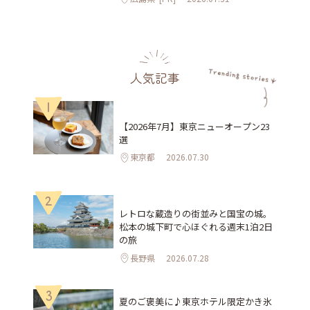
人気記事
1
【2026年7月】東京ニューオープン23
選
東京都
2026.07.30
2
レトロな蔵造りの街並みと国宝の城。
松本の城下町で心ほぐれる週末1泊2日
の旅
長野県
2026.07.28
3
夏のご褒美に♪東京ホテル限定かき氷