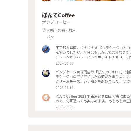
ぽんでCoffee
ポンデコーヒー
池袋・巣鴨・駒込
パン
東京都豊島区。 もちもちのポンデケージョとコ
んでいましたが、平日はもしかして穴場なのでは
プレーンとラムレーズンとホワイトチョコ。 
🎵 2024.6.5 ・ #池袋カフェ #ひとりカフェ
2024.06.08
ポンデケージョ専門店の「ぽんでCOFFEE」 
デケージョのモチモチした食感がたまらん！ 
クリームチーズ、シナモンを選びました。 い
の台風🌀接近という事もあってか？並ばずに入
2023.08.13
ぽんでCoffee 2022年 東京都豊島区 池袋
ので、何回通っても楽しめます。 もちもちの正体
2022.03.05