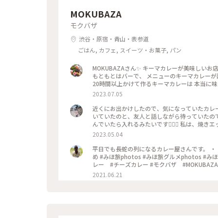
MOKUBAZA
モクバザ
渋谷・原宿・青山・表参道
ごはん, カフェ, スイーツ・お菓子, パン
MOKUBAZAさん✨ キーマカレーが美味しいお
もともとはバーで、 メニューのキーマカレーが
20時間以上かけて作るキーマカレーは 本当に
粉、化学調味料、人工添加物 なども入っていない
2023.07.05
マカレーを マンゴーラッシーと一緒にいただき
す❣️ 他にもナッツキーマカレーや、 コリアン
近くにお出かけしたので、気になっていたカレー
が楽しみになりました•*¨*•.¸¸♡ ★山手線
いていたのと、友人と話しながら待っていたので
より徒歩10分 ★大江戸線国立競技場駅より徒歩10
んでいたら入れるみたいです🙆🏻‍♀️ 私は、焼き
ー #キーマカレー #カレーランチ #東京 #カレー大好
し辛めですが、私の好みの辛さでした（辛いのが
2023.05.04
でした！！ これは行列ができるな、、という感
😂💓 #MOKUBAZA #カレー #キーマカレー 
平日でも長蛇の列になるカレー屋さんです。 ・ - - - - - - - - - -
め #みほ旅photos #みほ旅グルメphotos #みほ旅東京photos #関東 #東京都 #
レー #チーズカレー #モクバザ #MOKUBAZA #夏色さがし - - - -
2021.06.21