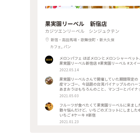
果実園リーベル 新宿店
カジツエンリーベル シンジュクテン
新宿・高田馬場・歌舞伎町・新大久保
カフェ, パン
メロンパフェ ほぼメロンとメロンシャーベット、
2022.05.14
果実園リーベルさんで開催していた期間限定の「
産マンゴー、今話題の台湾パイナップルのハー
あまおうはもちろんのこと、マンゴーとパイナ
パスタ、アイス、あまおうとマンゴーのフルー
2021.05.03
はひたすらフルーツサンドばかり食べてました
す！ #果実園#果実園リーベル#あまおう#マン
フルーツが食べたくて果実園リーベルに来まし
散々悩んだけど、いちごのズコットにしました🍓
いちご #ケーキ #新宿
2021.01.23