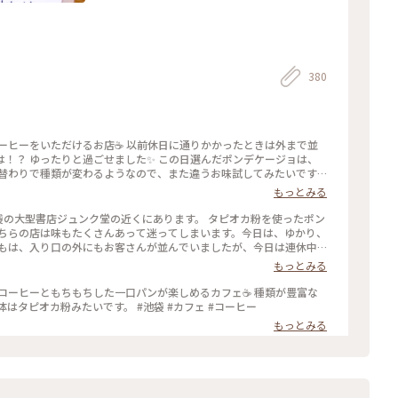
380
ーヒーをいただけるお店☕️ 以前休日に通りかかったときは外まで並
！？ ゆったりと過ごせました✨ この日選んだポンデケージョは、
日替わりで種類が変わるようなので、また違うお味試してみたいです
もっとみる
池袋の大型書店ジュンク堂の近くにあります。 タピオカ粉を使ったポン
こちらの店は味もたくさんあって迷ってしまいます。今日は、ゆかり、
つもは、入り口の外にもお客さんが並んでいましたが、今日は連休中
れましたーラッキー✌️ 来るたびに並んでいるポンデケージョは違うの
もっとみる
で、何度行っても新鮮。 #私のことりっぷ旅 #都内 #池袋 #ポンデケージョ #専門店
にあるコーヒーともちもちした一口パンが楽しめるカフェ☕️ 種類が豊富な
はタピオカ粉みたいです。 #池袋 #カフェ #コーヒー
もっとみる