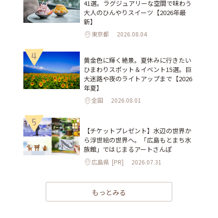
41選。ラグジュアリーな空間で味わう
大人のひんやりスイーツ【2026年最
新】
東京都
2026.08.04
4
黄金色に輝く絶景。夏休みに行きたい
ひまわりスポット＆イベント15選。巨
大迷路や夜のライトアップまで【2026
年夏】
全国
2026.08.01
5
【チケットプレゼント】水辺の世界か
ら浮世絵の世界へ。「広島もとまち水
族館」ではじまるアートさんぽ
広島県
[PR]
2026.07.31
もっとみる