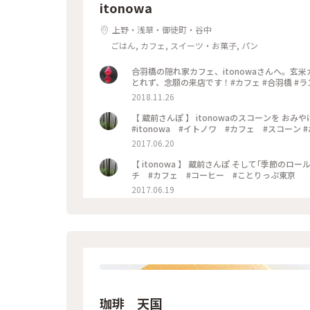
itonowa
上野・浅草・御徒町・谷中
ごはん, カフェ, スイーツ・お菓子, パン
合羽橋の隠れ家カフェ、itonowaさんへ。
とれず、念願の来店です！#カフェ #合羽橋 #ランチ
2018.11.26
【 蔵前さんぽ 】 itonowaのスコーンを 
#itonowa #イトノワ #カフェ #スコーン
2017.06.20
【 itonowa 】 蔵前さんぽ そして｢季節のロールケーキ｣🍒 #蔵前 #itonowa #イトノワ #イイホシユミコ #ラン
チ #カフェ #コーヒー #ことりっぷ東京
2017.06.19
珈琲 天国