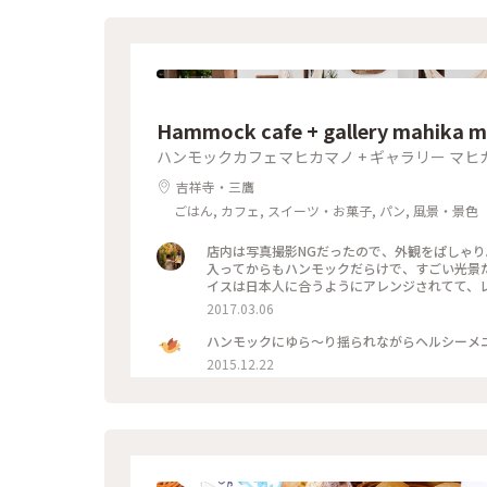
Hammock cafe + gallery m
ハンモックカフェマヒカマノ + ギャラリー マヒ
吉祥寺・三鷹
ごはん, カフェ, スイーツ・お菓子, パン, 風景・景色
店内は写真撮影NGだったので、外観をぱしゃり
入ってからもハンモックだらけで、すごい光景だ
イスは日本人に合うようにアレンジされてて、
て、ビビった。笑 全体的にお洒落で、素敵な空間
2017.03.06
ハンモックにゆら～り揺られながらヘルシーメニ
2015.12.22