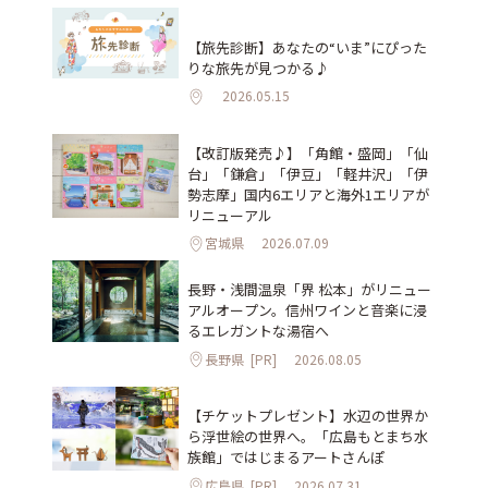
【旅先診断】あなたの“いま”にぴった
りな旅先が見つかる♪
2026.05.15
【改訂版発売♪】「角館・盛岡」「仙
台」「鎌倉」「伊豆」「軽井沢」「伊
勢志摩」国内6エリアと海外1エリアが
リニューアル
宮城県
2026.07.09
長野・浅間温泉「界 松本」がリニュー
アルオープン。信州ワインと音楽に浸
るエレガントな湯宿へ
長野県
[PR]
2026.08.05
【チケットプレゼント】水辺の世界か
ら浮世絵の世界へ。「広島もとまち水
族館」ではじまるアートさんぽ
広島県
[PR]
2026.07.31