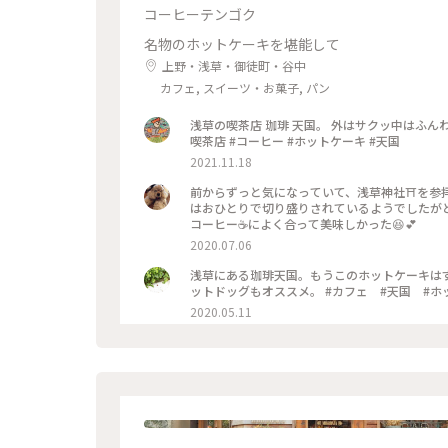
コーヒーテンゴク
名物のホットケーキを堪能して
上野・浅草・御徒町・谷中
カフェ, スイーツ・お菓子, パン
浅草の喫茶店 珈琲 天国。 外はサクッ中はふんわ
喫茶店 #コーヒー #ホットケーキ #天国
2021.11.18
前からずっと気になっていて、浅草神社⛩を参拝さ
はおひとりで切り盛りされているようでしたが
コーヒー☕️によく合って美味しかった😆💕
2020.07.06
浅草にある珈琲天国。もうこのホットケーキは
ットドッグもオススメ。 #カフェ
2020.05.11