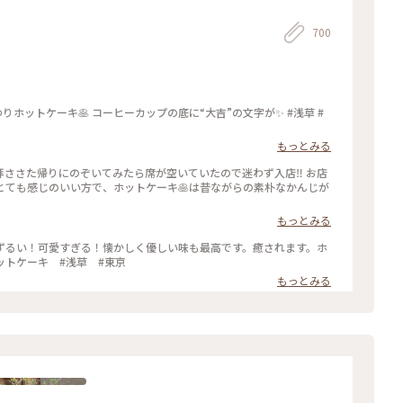
700
りホットケーキ🥞 コーヒーカップの底に“大吉”の文字が✨ #浅草 #
もっとみる
さた帰りにのぞいてみたら席が空いていたので迷わず入店‼️ お店
とても感じのいい方で、ホットケーキ🥞は昔ながらの素朴なかんじが
もっとみる
ずるい！可愛すぎる！懐かしく優しい味も最高です。癒されます。ホ
 #天国 #ホットケーキ #浅草 #東京
もっとみる