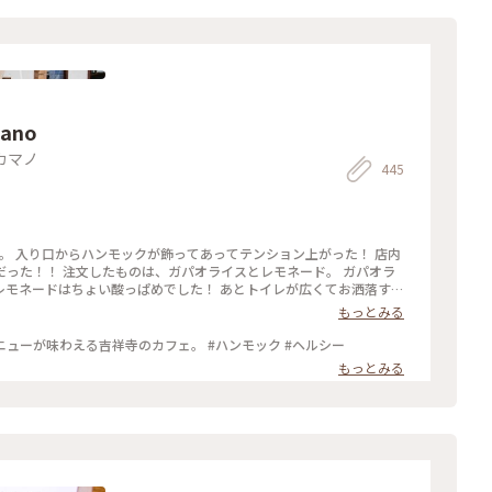
ahika mano
カマノ
445
。 入り口からハンモックが飾ってあってテンション上がった！ 店内
った！！ 注文したものは、ガパオライスとレモネード。 ガパオラ
レモネードはちょい酸っぱめでした！ あとトイレが広くてお洒落すぎ
でした♫ #吉祥寺 #ハンモック #カフェ
もっとみる
ューが味わえる吉祥寺のカフェ。 #ハンモック #ヘルシー
もっとみる