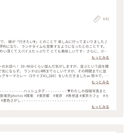
642
店で、 娘が「行きたい❣️」とのことで 楽しみに行ってまいりました♪
評判になり、 ランチタイムも営業するようになったとのことです。
味わい深くてスパイスたっぷりで とても美味しいです✨ さらに、小麦
そうで、 身体にも優しいカレーです(o^^o) 私たちは、チーズキー
もっとみる
ました♡ モッツァレラチーズがとろ〜り✨ とても美味しかったで
ダーキーマカレー、 アボカドキーマカレーなどなど💕 次にうかがうの
のお店へ！ 30-40分くらい並んだ気がしますが、並ぶという話を聞
原宿駅より徒歩9分 ★副都心線北参道駅より徒歩6分 ★総武線千駄ヶ谷駅
気にならず。 ランチは14時までらしいですが、その時間までに並
分 #MOKUBAZA #私のことりっぷ旅 #ランチ #チーズキーマカレ
エッグキーマカレー（Sサイズ¥1,280）をいただきました🍛 熱々で、少
き #CURRY&BARMOKUBAZA
苦手な友人は苦労してました😂） 何より、スパイスの香りが最高
もっとみる
じです。 帰宅しても、まだ香りが残っててまた食べたくなってます
#神宮 #私のことりっぷ旅
 ハッシュタグ - - - - - - - - - ▼わたしの投稿写真まと
東京 #表参道 #東京カフェ #カ
 - - - - - - - - - - - - - - - - - - - - - - - -
もっとみる