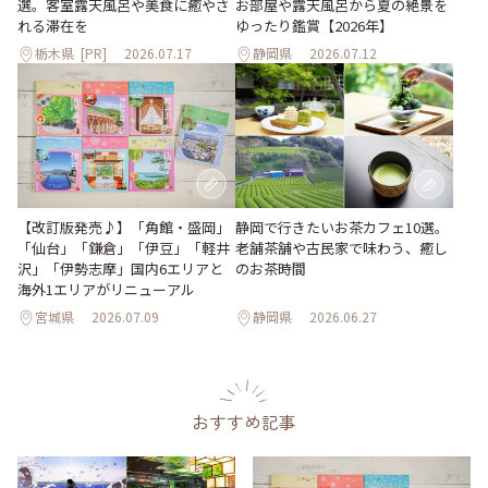
選。客室露天風呂や美食に癒やさ
お部屋や露天風呂から夏の絶景を
れる滞在を
ゆったり鑑賞【2026年】
栃木県
[PR]
2026.07.17
静岡県
2026.07.12
【改訂版発売♪】「角館・盛岡」
静岡で行きたいお茶カフェ10選。
「仙台」「鎌倉」「伊豆」「軽井
老舗茶舗や古民家で味わう、癒し
沢」「伊勢志摩」国内6エリアと
のお茶時間
海外1エリアがリニューアル
宮城県
2026.07.09
静岡県
2026.06.27
おすすめ記事