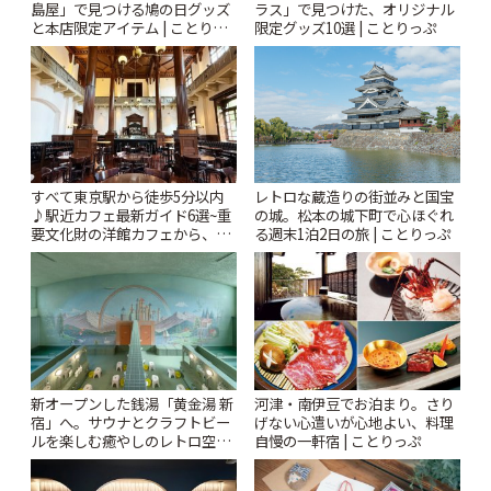
島屋」で見つける鳩の日グッズ
ラス」で見つけた、オリジナル
と本店限定アイテム | ことりっ
限定グッズ10選 | ことりっぷ
ぷ
すべて東京駅から徒歩5分以内
レトロな蔵造りの街並みと国宝
♪駅近カフェ最新ガイド6選~重
の城。松本の城下町で心ほぐれ
要文化財の洋館カフェから、改
る週末1泊2日の旅 | ことりっぷ
札すぐのレトロ喫茶まで~ | こと
りっぷ
新オープンした銭湯「黄金湯 新
河津・南伊豆でお泊まり。さり
宿」へ。サウナとクラフトビー
げない心遣いが心地よい、料理
ルを楽しむ癒やしのレトロ空間
自慢の一軒宿 | ことりっぷ
| ことりっぷ