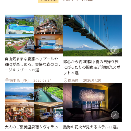
自由気ままな夏旅へ♪プールや
都心から約2時間♪夏の日帰り旅
BBQが楽しめる、爽快な森のコテ
にぴったりの関東＆近郊観光スポ
ージ＆リゾート15選
ット21選
栃木県
[PR]
2026.07.24
群馬県
2026.07.20
大人のご褒美温泉宿＆ヴィラ15
熱海の花火が見えるホテル11選。