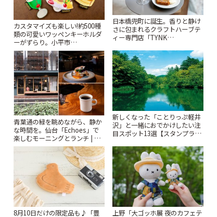
日本橋兜町に誕生。香りと静け
カスタマイズも楽しい!約500種
さに包まれるクラフトハーブテ
類の可愛いワッペンキーホルダ
ィー専門店「TYNK
ーがずらり。小平市
Kabutocho」 | ことりっぷ
「Kimamaya T&K」 | ことりっ
ぷ
新しくなった「ことりっぷ軽井
青葉通の緑を眺めながら、静か
沢」と一緒におでかけしたい注
な時間を。仙台「Echoes」で
目スポット13選【スタンプラリ
楽しむモーニングとランチ | こ
ー開催中】 | ことりっぷ
とりっぷ
8月10日だけの限定品も♪「豊
上野「大ゴッホ展 夜のカフェテ