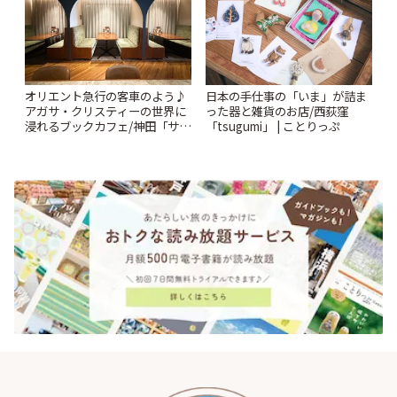
オリエント急行の客車のよう♪
日本の手仕事の「いま」が詰ま
アガサ・クリスティーの世界に
った器と雑貨のお店/西荻窪
浸れるブックカフェ/神田「サロ
「tsugumi」 | ことりっぷ
ンクリスティ」 | ことりっぷ