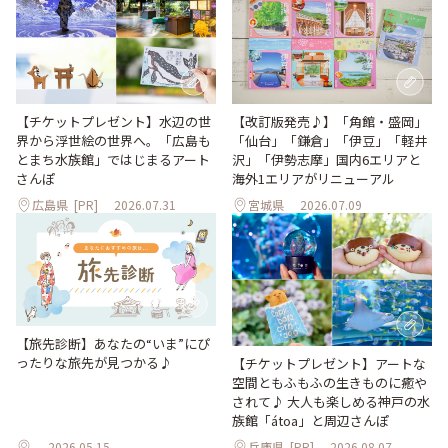
【改訂版発売♪】「角館・盛岡」
【チケットプレゼント】水辺の世
「仙台」「鎌倉」「伊豆」「軽井
界から浮世絵の世界へ。「広島も
沢」「伊勢志摩」国内6エリアと
とまち水族館」ではじまるアート
海外1エリアがリニューアル
さんぽ
広島県
[PR]
2026.07.31
宮城県
2026.07.09
【旅先診断】あなたの“いま”にぴ
ったりな旅先が見つかる♪
【チケットプレゼント】アートな
空間ともふもふの生きものに癒や
されて♪ 大人も楽しめる神戸の水
族館「átoa」と周辺さんぽ
2026.05.15
兵庫県
[PR]
2026.08.07