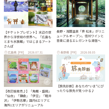
長野・浅間温泉「界 松本」がリニ
【チケットプレゼント】水辺の世
ューアルオープン。信州ワインと
界から浮世絵の世界へ。「広島も
音楽に浸るエレガントな湯宿へ
とまち水族館」ではじまるアート
さんぽ
広島県
[PR]
2026.07.31
長野県
[PR]
2026.08.05
【旅先診断】あなたの“いま”にぴ
ったりな旅先が見つかる♪
【改訂版発売♪】「角館・盛岡」
「仙台」「鎌倉」「伊豆」「軽井
沢」「伊勢志摩」国内6エリアと
海外1エリアがリニューアル