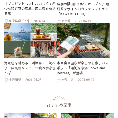
【プレゼントも♪】おいしくて希
蔵前の隅田川沿いにオープン♪ 隈
少な和紅茶の産地、鹿児島をめぐ
研吾デザインのカフェレストラン
る旅
「KAWA KITCHEN」
鹿児島県
[PR]
2024.04.30
東京都
2023.04.19
海景色を眺める三浦半島・三崎へ
本×食×温泉が楽しめる癒しのス
♪ 直売所＆スイーツ食べ歩きさ
ポット「湯河原惣湯 Books and
んぽ
Retreat」が登場
神奈川県
2026.06.25
神奈川県
2021.09.29
おすすめ記事