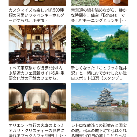
カスタマイズも楽しい!約500種
青葉通の緑を眺めながら、静か
類の可愛いワッペンキーホルダ
な時間を。仙台「Echoes」で
ーがずらり。小平市
楽しむモーニングとランチ | こ
「Kimamaya T&K」 | ことりっ
とりっぷ
ぷ
すべて東京駅から徒歩5分以内
新しくなった「ことりっぷ軽井
♪駅近カフェ最新ガイド6選~重
沢」と一緒におでかけしたい注
要文化財の洋館カフェから、改
目スポット13選【スタンプラリ
札すぐのレトロ喫茶まで~ | こと
ー開催中】 | ことりっぷ
りっぷ
オリエント急行の客車のよう♪
レトロな蔵造りの街並みと国宝
アガサ・クリスティーの世界に
の城。松本の城下町で心ほぐれ
浸れるブックカフェ/神田「サロ
る週末1泊2日の旅 | ことりっぷ