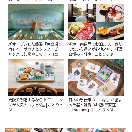
ンクリスティ」 | ことりっぷ
新オープンした銭湯「黄金湯 新
河津・南伊豆でお泊まり。さり
宿」へ。サウナとクラフトビー
げない心遣いが心地よい、料理
ルを楽しむ癒やしのレトロ空間
自慢の一軒宿 | ことりっぷ
| ことりっぷ
大阪で朝活するなら♪ モーニン
日本の手仕事の「いま」が詰ま
グが人気のカフェ5選 | ことりっ
った器と雑貨のお店/西荻窪
ぷ
「tsugumi」 | ことりっぷ