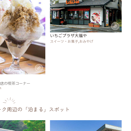
いちごプラザ大福や
スイーツ・お菓子,おみやげ
舗店の喫茶コーナー
子
ーク周辺の「泊まる」スポット