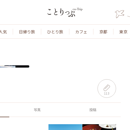
人気
日帰り旅
ひとり旅
カフェ
京都
東京
113
写真
投稿