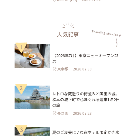
人気記事
1
【2026年7月】東京ニューオープン23
選
東京都
2026.07.30
2
レトロな蔵造りの街並みと国宝の城。
松本の城下町で心ほぐれる週末1泊2日
の旅
長野県
2026.07.28
3
夏のご褒美に♪東京ホテル限定かき氷