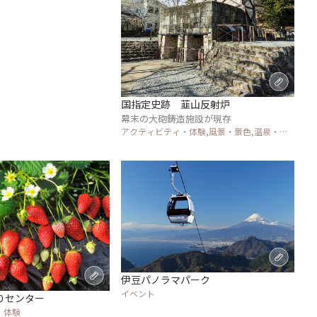
国指定史跡 韮山反射炉
幕末の大砲鋳造施設が現存
アクティビティ・体験,風景・景色,温泉・ス
パ
伊豆パノラマパーク
イベント
りセンター
・体験