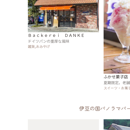
Ｂａｃｋｅｒｅｉ ＤＡＮＫＥ
ドイツパンの重厚な風味
雑貨,おみやげ
ふかせ菓子店
夏期限定。老
スイーツ・お菓
伊豆の国パノラマパ