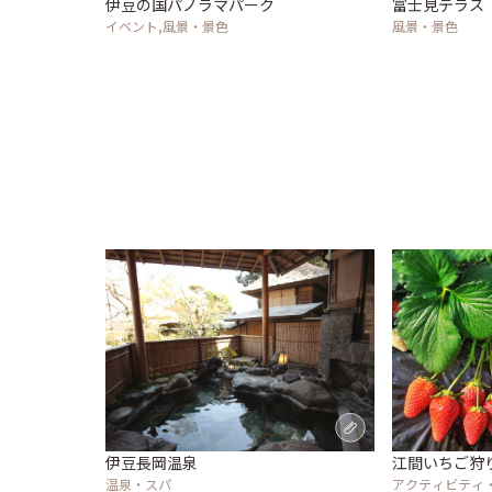
伊豆の国パノラマパーク
富士見テラス
イベント,風景・景色
風景・景色
伊豆長岡温泉
江間いちご狩
温泉・スパ
アクティビティ