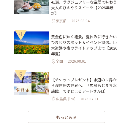
41選。ラグジュアリーな空間で味わう
大人のひんやりスイーツ【2026年最
新】
東京都
2026.08.04
4
黄金色に輝く絶景。夏休みに行きたい
ひまわりスポット＆イベント15選。巨
大迷路や夜のライトアップまで【2026
年夏】
全国
2026.08.01
5
【チケットプレゼント】水辺の世界か
ら浮世絵の世界へ。「広島もとまち水
族館」ではじまるアートさんぽ
広島県
[PR]
2026.07.31
もっとみる