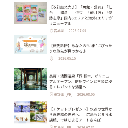
【改訂版発売♪】「角館・盛岡」「仙
台」「鎌倉」「伊豆」「軽井沢」「伊
勢志摩」国内6エリアと海外1エリアが
リニューアル
宮城県
2026.07.09
【旅先診断】あなたの“いま”にぴった
りな旅先が見つかる♪
2026.05.15
長野・浅間温泉「界 松本」がリニュー
アルオープン。信州ワインと音楽に浸
るエレガントな湯宿へ
長野県
[PR]
2026.08.05
【チケットプレゼント】水辺の世界か
ら浮世絵の世界へ。「広島もとまち水
族館」ではじまるアートさんぽ
広島県
[PR]
2026.07.31