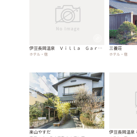
伊豆長岡温泉 Ｖｉｌｌａ Ｇａｒｄ
三養荘
ｅｎ 石のや
ホテル・宿
ホテル・宿
楽山やすだ
伊豆長岡温泉