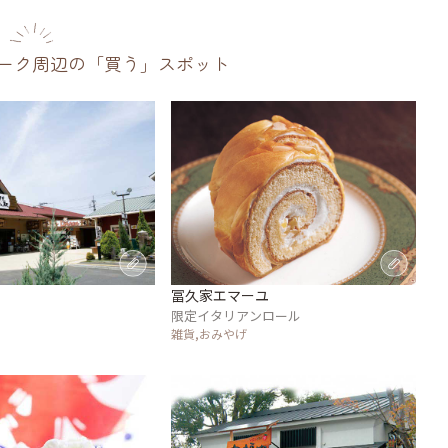
ーク周辺の「買う」スポット
冨久家エマーユ
限定イタリアンロール
雑貨,おみやげ