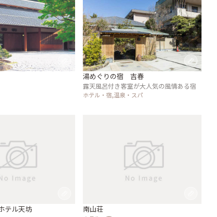
湯めぐりの宿 吉春
露天風呂付き客室が大人気の風情ある宿
ホテル・宿,温泉・スパ
 ホテル天坊
南山荘