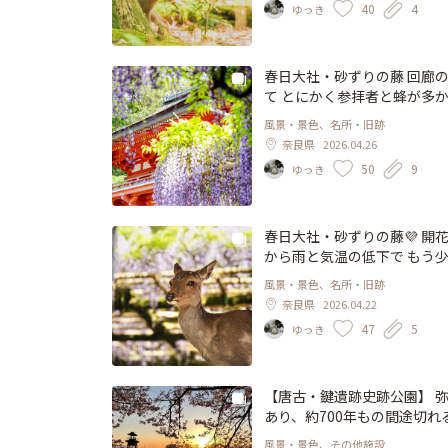
40
4
ゆっき
間のエゴ👿 ひとたび人間の
てしまうのです🥲 観光で
し離れて静かに見守ってあげてほ
宜道 #鹿 #神鹿 #バンビ
春日大社・砂ずりの藤 回廊
絵本があります こつぶちゃん
て とにかく参拝者と蜂が多か
奈良 #わたしは奈良派 #こ
が攻撃しない限り害は無いそうです 📸2026.
風景・景色、名所・旧跡
良 #いざいざ奈良 #わたしは奈良派 神苑・萬葉植物園の藤も見ごろを迎えてるそうですよ〜
奈良県
2026.04.26
訪問したいけど時間が合わな
50
9
ゆっき
春日大社・砂ずりの藤💜 開
から雨と気温の低下で もう
きの藤が見ごろを迎えてるそう
風景・景色、名所・旧跡
いのかなぁ でも、どうせな
奈良県
2026.04.22
タイミングを見極め兼ねて 
47
5
ゆっき
れました🦌😍
【唐古・鍵遺跡史跡公園】 弥
あり、約700年もの間途切
遺跡から発掘された土器に描
風景・景色、その他施設