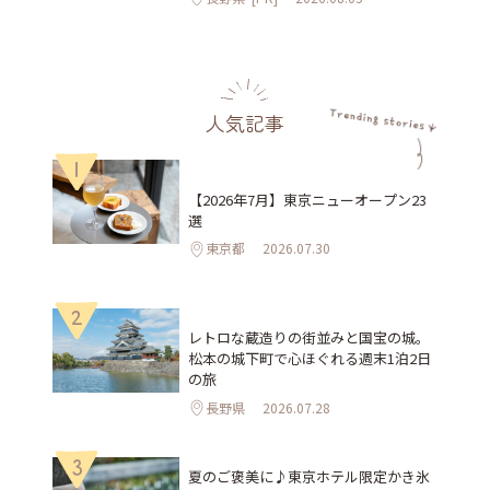
人気記事
1
【2026年7月】東京ニューオープン23
選
東京都
2026.07.30
2
レトロな蔵造りの街並みと国宝の城。
松本の城下町で心ほぐれる週末1泊2日
の旅
長野県
2026.07.28
3
夏のご褒美に♪東京ホテル限定かき氷