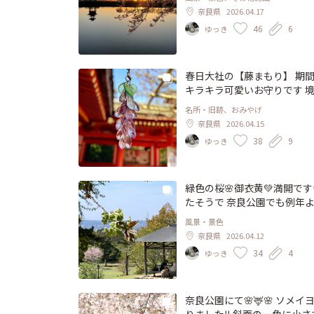
す 江戸時代に農業用のため
奈良県
2026.04.17
て 期間限定でライトアップさ
46
6
ゆっき
満開を少し過ぎてはいました
ち眺めたり、リフレクション
桜…🤩 空の色も刻々と変
た🤗♬ #桜 #ソメイヨシノ 
春日大社の【藤まもり】 期
キラキラ可愛いお守りです 境
たしは奈良派 #ことりっぷ
ば…！ 奈良国立博物館で現
名所・旧跡、おみやげ
道長直筆の 国宝［紺紙金字経
奈良県
2026.04.15
大河ドラマで道長を演じた柄本
38
9
ゆっき
行かなきゃ〜💞 #藤 #藤まもり #春日大社 
ことりっぷ奈良
緑色の桜🌸御衣黄💚満開で
たそうで 奈良公園でも例年よ
まうので 遠目で見ると見逃し
風景・景色
の 北側に植栽されている桜
奈良県
2026.04.12
たはずですが 枯れてしまった
34
4
ゆっき
#春日野国際フォーラム別館 #ことりっぷ #ことりっぷ奈良 #わた
桜パトロール2026
奈良公園にて🌸🦌🌸 ソ