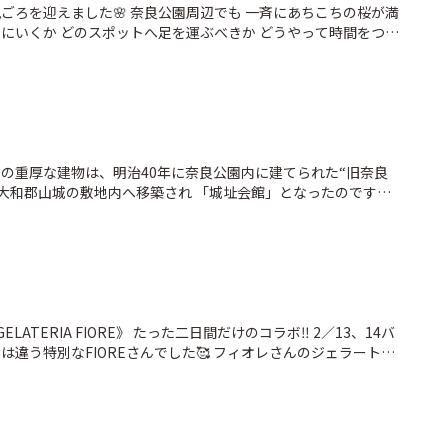
きました🤗 #桜 #お花見 #枝垂れ #ことりっぷ奈良 #い
ごろを迎えました🌸 奈良公園周辺でも 一斉にあちこちの桜が満
いにいくか どのスポットへ足を運ぶべきか どうやって時間をつく
ざいざ奈良 #わたしは奈良派 #大和文華館 #三春滝桜の子孫
💦 #桜パトロール2026 #桜 #お花見 #奈良公園 #春日大
社 #枝垂れ桜 #ことりっぷ奈良 #いざいざ奈良 #わたしは奈良派
この重厚な建物は、明治40年に奈良公園内に建てられた“旧奈良
に大和郡山城の敷地内へ移築され 「城址会館」となったのです
思ってる人が多いのです😅 週末は一階の内部を見学出来るらし
す… 大和郡山城趾は梅と桜の名所です🌸🌸🌸 大河ドラマ効果
くの見物客が押し寄せる予感…🥰 修復・整備された天守台からは
 本丸とその周辺の石垣は豊臣時代のもの‼️ それらも200年以
て おり、さまざまな時代の積み方の石垣が見られるので城郭好
館 #梅 #大河ドラマ #豊臣秀
 #わたしは奈良派 #ことりっぷ奈良
は違う特別なFIOREさんでした🥰 フィオレさんのジェラートが
まれました🍧🍨 薪ストーブが焚かれた暖かい店内で 冷たいか
した😋 #GELATERIAFIORE #ジェラテリアフィ
 #お庭shaveicemiracolo #ミラコロ #かき氷 #高畑 #た
わたしは奈良派 #ことりっぷ奈良