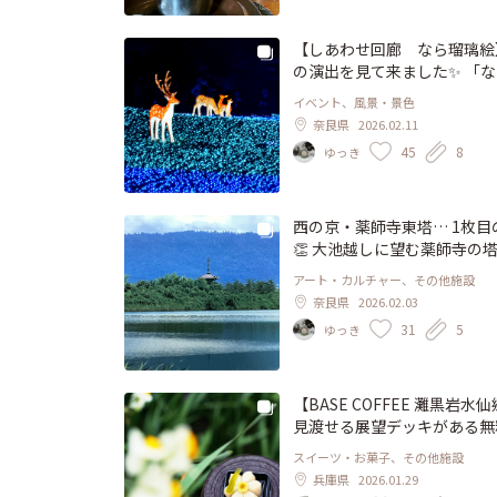
【しあわせ回廊 なら瑠璃絵
の演出を見て来ました✨ 「な
公園一帯で行われている《青い
イベント、風景・景色
デー& バレンタインデイ💘
奈良県
2026.02.11
して 早めに訪問したのでゆ
45
8
ゆっき
空や深海のような幻想的なイ
になれましたよ🥰 こちらは
もイノシシ親子が紛れ込んでい
ーフかシカマロくんモチーフ
西の京・薬師寺東塔… 1枚
たのでびっくりしちゃいました💦) #開運旅 #なら瑠璃絵 #冬
👏 大池越しに望む薬師寺の
出来ます 西塔は高田好胤管長
アート・カルチャー、その他施設
枚目の風景は、私が小学生の
奈良県
2026.02.03
れたのは、奈良県出身の写真家
31
5
ゆっき
真を通じてその魅力を発信さ
の全作品(オリジナルプリント
品が収蔵されているそうです
れず写真美術館に駆け込みま
【BASE COFFEE 灘黒
を降りて半地下に展示室がありま
見渡せる展望デッキがある無
ります 入江氏が愛した昭和
カウンターに並べられていた
スイーツ・お菓子、その他施設
のように塔が再建されたり 
ると早々と容器のキャップを
兵庫県
2026.01.29
ジタル展示室ではNHKと奈
栄堂』さんとのコラボ和菓子「水