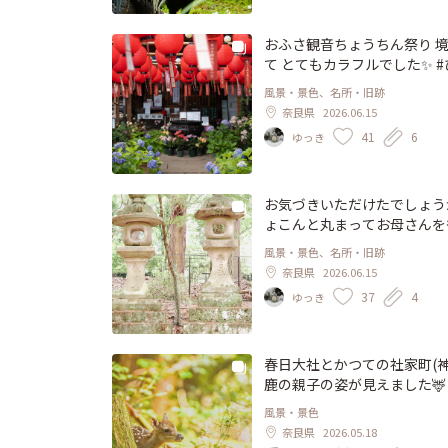
市 #ことりっぷ京都 #そう
おふさ観音ちょうちん祭り 
て とてもカラフルでした✨ #ひみつの絶景 #おふさ観音 #ちょう
たしは奈良派 #ことりっぷ奈
風景・景色、名所・旧跡
奈良県
2026.06.15
41
6
ゆっき
お気づきいただけたでしょうか🦌 春日大社の参道に建てられた石灯籠…の 台座
ょこんと丸まってお母さんを待つ バンビちゃん 気づいても
ないでください その行為が人を呼び寄せてしまい
風景・景色、名所・旧跡
りすると 母鹿が警戒して仔
奈良県
2026.06.15
うんです😰 ベビーラッシュの奈良公園の鹿さんたち どうか、遠くからそっと見守ってあげて
37
4
ゆっき
くださいね🙏 #ひみつの絶景 #鹿 #バンビ #神鹿 #春日大社 #いざいざ奈良 #わたしは奈良派
#ことりっぷ奈良
春日大社とかつての社家町(神
鹿の親子の姿が見えました
こひょこと歩き回ったり…可
風景・景色
出産のシーズンを迎えて 鼻
奈良県
2026.05.18
生しています💗 本当にぬ