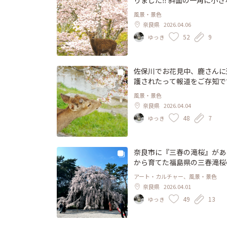
りました‼️ 斜面の一角に小
られています 「秘密の花園
風景・景色
いる鹿さんモデルを激写しました📸 #鹿 #桜 #お花見 #奈良公園 #茶山園
奈良県
2026.04.06
ザクラ #奈良九重桜 #鹿活 #桜パ
52
9
ゆっき
良派
佐保川でお花見中、鹿さんに遭
護されたって報道をご存知で
いけれど 奈良公園から車で
風景・景色
きです😳 草も桜も食べ放
奈良県
2026.04.04
離が離れたら 「神鹿」じゃ
48
7
ゆっき
覚えてしまったら「害獣」と
🌲🌳🌲🌳 #桜 #お花見 #佐保川 #鹿 #ことりっぷ奈良 #奈良県立図書情報館 ☝️佐保川でのお
花見にはこちらの駐車場がおす
奈良市に『三春の滝桜』がある
から育てた福島県の三春滝桜
ンス前の一本は とても見事
アート・カルチャー、風景・景色
れるような風格が漂っています
奈良県
2026.04.01
した💦 美術館の公式Insta
49
13
ゆっき
画の案内を確認できますので
ます👍 美術館所蔵の東洋美
なく 鳥のさえずりに癒される静か