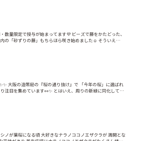
池として造られた唐古池の周りにはソメイヨシノが植えられてい
れます 夕陽が沈むタイミングに合わせて訪問しました🌸📸 桜は
が まだまだ綺麗で、時折花吹雪も見られました 池で遊ぶ水鳥た
や楼閣のシルエット、ライトアップされて白く浮かび上がる
わっていくので 数時間、飽きることなく景色を楽しむ事ができまし
#唐古鍵遺跡史跡公園 #道の駅レスティ唐古鍵 #いざいざ奈良 #わ
間・数量限定で授与が始まってます💜 ビーズで藤をかたどった、
内の「砂ずりの藤」もちらほら咲き始めました☺️ そういえ
奈良
在開催中の 特別展【吉野・大峯展】で 春日大社とも縁が深い藤原
］が修理後初公開されているとか‼︎ しかも音声ナビゲーターは
佑さん🥰 こちらの会期は6/7までです✨ 時間作って鑑賞しに
#ことりっぷ #わたしは奈良派 #いざいざ奈良 #
す✨✨ 大阪の造幣局の『桜の通り抜け』で 「今年の桜」に選ばれ
り注目を集めています👀✨ とはいえ、周りの新緑に同化してし
がち💦 今回投稿した桜たちは 「春日野国際フォーラム・別館」
たちです 枝垂れ桜と御衣黄と関山が見られます 以前は紅豊もあっ
ようです😢 #桜 #奈良公園 #緑色の桜 #御衣黄 #ギョイコウ
しは奈良派 #いざいざ奈良 #
メイヨシノが葉桜になる頃 大好きなナラノココノエザクラが 満開とな