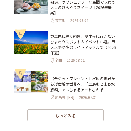
41選。ラグジュアリーな空間で味わう
大人のひんやりスイーツ【2026年最
新】
東京都
2026.08.04
4
黄金色に輝く絶景。夏休みに行きたい
ひまわりスポット＆イベント15選。巨
大迷路や夜のライトアップまで【2026
年夏】
全国
2026.08.01
5
【チケットプレゼント】水辺の世界か
ら浮世絵の世界へ。「広島もとまち水
族館」ではじまるアートさんぽ
広島県
[PR]
2026.07.31
もっとみる