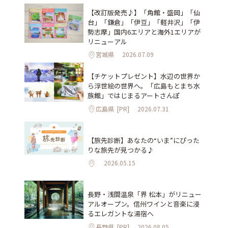
【改訂版発売♪】「角館・盛岡」「仙
台」「鎌倉」「伊豆」「軽井沢」「伊
勢志摩」国内6エリアと海外1エリアが
リニューアル
宮城県
2026.07.09
【チケットプレゼント】水辺の世界か
ら浮世絵の世界へ。「広島もとまち水
族館」ではじまるアートさんぽ
広島県
[PR]
2026.07.31
【旅先診断】あなたの“いま”にぴった
りな旅先が見つかる♪
2026.05.15
長野・浅間温泉「界 松本」がリニュー
アルオープン。信州ワインと音楽に浸
るエレガントな湯宿へ
長野県
[PR]
2026.08.05