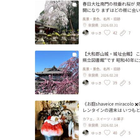
🙌 JAFの会員証を提示して🉐に入場で
春日大社南門の枝垂れ桜が 見
開になり まずはどの樹に会
ろうか あたふたしてしまいます
風景・景色、名所・旧跡
奈良県
2026.03.31
42
7
ゆっき
【大和郡山城・城址会館】 
県立図書館”です 昭和40年
が、こちらがお城の一部だと
風景・景色、名所・旧跡
いのですが 私はまだ未体験で
奈良県
2026.02.28
で、この春は例年以上に 多
39
5
ゆっき
奈良盆地がぐるっと見渡せます
上にわたって修復が重ねられ
きの萌えポイントだそうです🏯😍 #開運旅 #大和郡山城 #城趾会
長 #豊臣兄弟 #いざいざ奈良
《お庭shaveice miracolo ✖️GELATERIA FIORE》 たった二日間だけのコラボ‼️ 2／13、14バ
レンタインの週末は いつもと
ミラコロさんのかき氷に包み込
カフェ、スイーツ・お菓子
き氷をひと匙ひとさじゆっくりと口に運びま
奈良県
2026.02.14
オレ #フィオレさん #ジェラート
40
5
ゆっき
かばたけ #いざいざ奈良 #