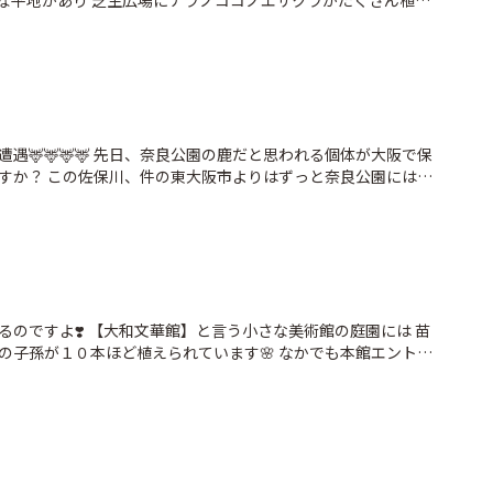
さな平地があり 芝生広場にナラノココノエザクラがたくさん植え
」って呼ばれたりしています この日は奈良公園の中で暮らして
地 #ナラノココノエ
トロール2026 #ことりっぷ奈良 #いざいざ奈良 #わたしは奈
遇🦌🦌🦌🦌 先日、奈良公園の鹿だと思われる個体が大阪で保
すか？ この佐保川、件の東大阪市よりはずっと奈良公園には近
も15分ほどかかる距離の 市街地なので、ここで鹿に会うなんて驚
題…彼らには楽園なのかもしれないけど春日大社からある程度の距
なくてただの「野生動物」扱いになるらしいです 畑の野菜の味を
して 駆除の対象にされちゃうかも 奈良公園に戻ってほしいなぁ
すめ‼️なのでスポットに設定しました #駐車場 #最初の60分
のですよ❣️ 【大和文華館】と言う小さな美術館の庭園には 苗
無料 #以降１時間ごとに100円 #いざいざ奈良 #わたしは奈良派
の子孫が１０本ほど植えられています🌸 なかでも本館エントラ
な樹形と枝ぶりで 立派にご先祖の遺伝子を受け継いでいて 圧倒さ
✨ 私の投稿が遅れて2026年はすでに 見ごろを過ぎてしまいま
gramやＸ(旧Twitter)などで 庭園の花の見ごろや美術館の展示企
 桜シーズン(それ以外の時期でも)の奈良旅の参考になると思い
術品の中には国宝も✨ 観光地から少し離れていて混雑することも
なスポットです🥰 📸2026.3.27 桜の日に会いに行きました