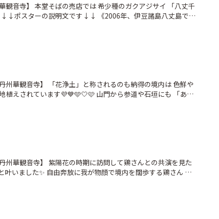
華観音寺】 本堂そばの売店では 希少種のガクアジサイ 「八丈千
↓↓ポスターの説明文です↓↓ 《2006年、伊豆諸島八丈島で自
イ「八丈千鳥」が発見されました。 八丈千鳥は八重咲きのガク
純白の花は 凛とした印象を与えています。 星を連想させる披針
体が端正にまとまっています。》 #ひみつの絶景 #そう
場第一番札所 #京都府福知山市 #ガクアジサイ #希少種ガクアジサイ #八丈千鳥
称されるのも納得の境内は 色鮮や
えされています💜💙🩵🤍🩷 山門から参道や石垣にも 「あじ
れて 迫力さえ感じます 紫陽花に埋もれるように、可愛いわらべ
 #ひみつの絶景 #そうだ京都行こう #あじさい寺
丹州華観音寺】 紫陽花の時期に訪問して鶏さんとの共演を見た
っと叶いました✨ 自由奔放に我が物顔で境内を闊歩する鶏さん じ
く首を上下左右に動かしたり、時折羽ばたいたりする様子を見てい
若冲の動体視力、観察力 、集中力の高さに改めて驚異を感じまし
本画に近づいたかな😚 #ひみつの絶景 #あじさい寺 #
寺 #補陀洛山観音寺 #関西花の寺霊場第一番札所 #京都府福知山