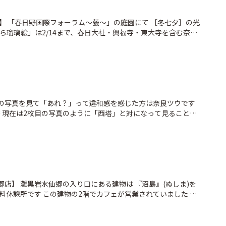
】 「春日野国際フォーラム〜甍〜」の庭園にて ［冬七夕］の光
ら瑠璃絵」は2/14まで、春日大社・興福寺・東大寺を含む奈良
光》のイベントです🩵💙 最終日の14日は、奈良公園のバース
 花火も上がりますよ🎆🎇 さすがにその日は相当混雑する…と予想
っくり鑑賞できました👍 『瑠璃色』は神聖で高貴な色であり、夜
メージがありますね 1人で鑑賞していてもロマンチックな気分
毎年、数頭ずつ鹿さんが増えてるように思います🦌💕 そして今年
ましたよ🤭 七夕ロードに入場するためには 1,000円で椿モチ
の短冊を購入しなくちゃなりません…🎋 (ずいぶん値上がりして
目の写真を見て「あれ？」って違和感を感じた方は奈良ツウです
七夕 #イルミネーション #奈良
塔 現在は2枚目の写真のように「西塔」と対になって見ることが
の「百万人の写経」勧進によって、1981年に再建されました 一
公園 #春日野国際フォーラム甍 #ことりっぷ奈良 #いざいざ奈良 #わたしは奈良派
頃に見ていた 西塔が建つ前の、とても懐かしい景色です 撮影さ
 入江泰吉氏📸 数多くの大和路の風景、行事、仏像を撮影し 写
れました 奈良市高畑町にある【奈良市写真美術館】には 入江氏
200枚) 写真原版(ガラス原版、フィルム約８万点) 愛用品、収集
 ❄️ 外出から徒歩で帰宅途中、にわか雪に降られ 寒さに耐えき
した 建物は建築家・黒川紀章氏の設計で エントランスから階段
岩水仙郷店】 灘黒岩水仙郷の入り口にある建物は 『沼島』(ぬしま)を
す チケット代は¥500-、JAFの会員証を見せると20%🉐にな
料休憩所です この建物の2階でカフェが営業されていました ・
の奈良の風景は 令和になっても全く変わっていないものと 薬師寺
水仙モチーフの和菓子にロックオン🤩✨即お買い上げ！ 店を出
土地開発などでもう二度と見られない農村の景色がありました デ
取って、水仙たちと記念撮影です📸 南あわじ市の『御菓子司
良市などが制作した 入江氏の作品や彼の生涯をビデオ鑑賞できる
仙」💖 BASE COFFEEさんご自慢の珈琲豆を使った 珈琲あ