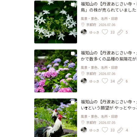
福知山の【丹波あじさい寺・
鳥」の株が売られていました 
生している新種のガクアジサ
風景・景色、名所・旧跡
アジサイ型で、色変化しない
京都府
2026.07.06
形(ひしんけい)の装飾花は美しく、全
33
5
ゆっき
だ京都行こう #あじさい寺 #ことりっぷ京都 #丹州華観音寺 #補陀洛山観音寺 #関西花の寺霊
福知山の【丹波あじさい寺・丹州華観音寺】 「花浄土」と
かで数多くの品種の紫陽花が地植
さいの壁」があちこちに見ら
風景・景色、名所・旧跡
仏さまが鎮座されていてほっこりします☺️💚
京都府
2026.07.06
#ことりっぷ京都 #丹州華観音寺 #補陀洛山観音寺 #関西花の寺霊場第一番札所 #京都府福知山
34
6
ゆっき
市
福知山の【丹波あじさい寺・
い❣️という願望が やっとや
っとしてくれ〜📸😅 細か
風景・景色、名所・旧跡
ると 江戸時代の絵師・伊藤
京都府
2026.07.05
た🤩 つたない写真ですが、少しは日
33
4
ゆっき
鶏 #にわとり #丹州華観音