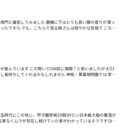
匂いが付いた子鹿は 母鹿からも仲間からも避けられて 命を落とし
春日大社や興福寺、東大寺周辺を訪れる方は子鹿を見かけたら、少
しいです🙏💚 #春日大社 #春日の杜 #ささやきの小径 #禰
 #こつぶちゃん物語 ↑生後5ヶ月で亡くなったこつぶちゃんの写真
の南門と撮影してみました 藤棚に下はとても良い藤の香りが漂っ
の悲劇が繰り返される事が無いよう願っています🍀 #いざいざ
ったです💦 でも、こちらで見る蜂さんは穏やかな性格で こちら
とりっぷ奈良
4.25 #春日大社 #藤 #砂ずりの藤 #ことりっぷ奈
い…🥲
花が進んでいます この勢いでGW前に満開？と思いましたが 4/23
少し長持ちしてくれるかもしれません 神苑・萬葉植物園では 早咲
です🤍💙💜🩷 大混雑を避けるなら今のうちに訪問した方が良
らもっと開花が進んでる方が見応えありそうだしなぁ…🤔 訪問の
悩んでいる私の目の前を とっても美しい神鹿さんが 横切って行か
生時代にこの地に、甲子園球場10個分❗️とい日本最大級の集落が
れる事なくムラが存在し続けていた事がわかっているそうです🧐
かれていた絵画を元に復元された楼閣がシンボルになっていま