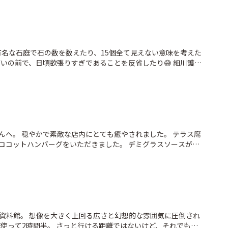
大満足。 スタッフさんの接客も素晴らしく、ぜひまた伺いたい
 有名な石庭で石の数を数えたり、15個全て見えない意味を考えた
ばいの前で、日頃欲張りすぎであることを反省したり😅 細川護熙
周廻ってじっくり見たり。 前回来たときと感じ方が変わったか
えさせられました。 普段とは違って、ちょこっと背筋を伸ばした
です。
んへ。 穏やかで素敵な店内にとても癒やされました。 テラス席
ココットハンバーグをいただきました。 デミグラスソースが染
ュームもありお腹いっぱいに。 ワッフルやケーキも美味しそう
あり、京都駅からはバスで1時間近くかかりますが、来てよかった
#京都旅行
資料館。 想像を大きく上回る広さと幻想的な雰囲気に圧倒され
速使って2時間半。 さっと行ける距離ではないけど、それでも世