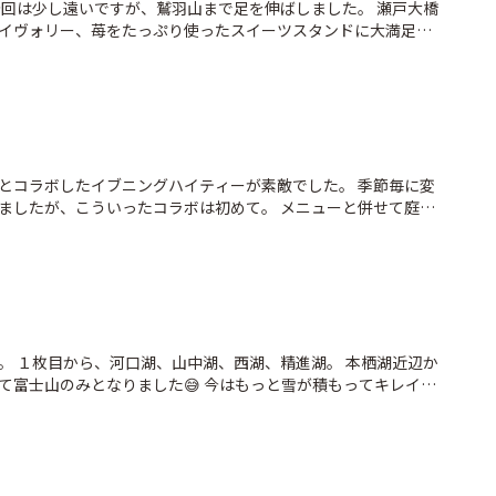
今回は少し遠いですが、鷲羽山まで足を伸ばしました。 瀬戸大橋
イヴォリー、苺をたっぷり使ったスイーツスタンドに大満足で
楽しく、瀬戸大橋を真正面から眺めることができる東屋展望台は
とコラボしたイブニングハイティーが素敵でした。 季節毎に変
ましたが、こういったコラボは初めて。 メニューと併せて庭園
台紙が、招待状としてお出迎えしてくれます。 なんと言って
め、キャラクターやストーリーをモチーフにしたオードブルや
 普段は3段オードブルスタンドですが、今回は最上段はスイー
ど、そろそろ終わりかなぁ。
。 １枚目から、河口湖、山中湖、西湖、精進湖。 本栖湖近辺か
て富士山のみとなりました😅 今はもっと雪が積もってキレイな