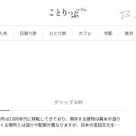
人気
日帰り旅
ひとり旅
カフェ
京都
東京
クリップ 649
る場所は1300年代に移転してきており、現存する建物は幕末の造り
てくる御所とは造りや配置が異なりますが、日本の宮廷文化を肌
 観覧は予約無しで無料(入り口で京都府警の方による手荷物検査