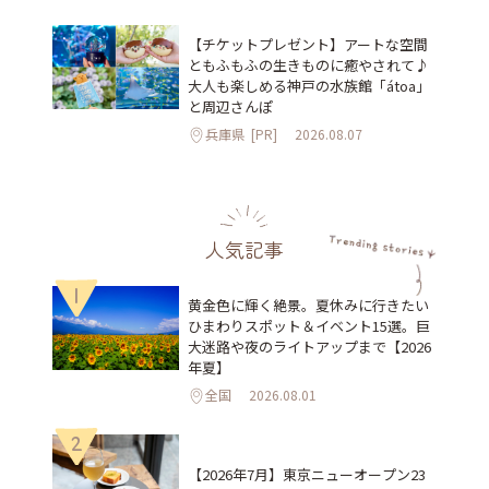
【チケットプレゼント】アートな空間
ともふもふの生きものに癒やされて♪
大人も楽しめる神戸の水族館「átoa」
と周辺さんぽ
兵庫県
[PR]
2026.08.07
人気記事
1
黄金色に輝く絶景。夏休みに行きたい
ひまわりスポット＆イベント15選。巨
大迷路や夜のライトアップまで【2026
年夏】
全国
2026.08.01
2
【2026年7月】東京ニューオープン23