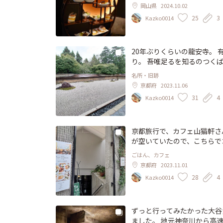
トがふんだんに使われていて
岡山県
2024.10.02
と思いました。
25
3
Kazko0014
20年ぶりくらいの龍安寺。
り。 吾唯足るを知るのつく
さんの龍の襖絵に感嘆して2
名所・旧跡
な? そうでもないかな?と考
京都府
2023.11.06
くなるお寺の雰囲気って好き
31
4
Kazko0014
京都旅行で、カフェ山猫軒さ
が空いていたので、こちらで
み込んだ優しいお味で、ボリ
ごはん、カフェ
でした。 龍安寺の向かいに
京都府
2023.11.01
です。 #私のことりっぷ旅 
28
4
Kazko0014
ずっと行ってみたかった大谷
ました。 地元神奈川から高