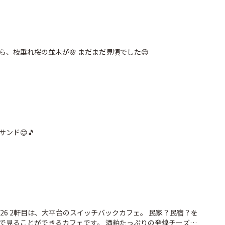
ばスタッフさんによる解説を聞きながら周ることもできます。 桜
🌸
、枝垂れ桜の並木が🌸 まだまだ見頃でした😊
ンド😊🎵
26 2軒目は、大平台のスイッチバックカフェ。 民家？民宿？を
で見ることができるカフェです。 酒粕たっぷりの発煌チーズケ