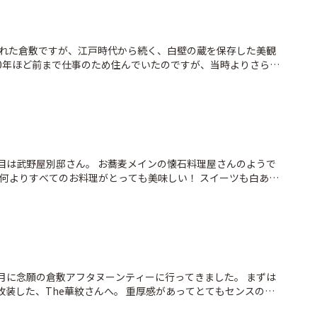
れた倉敷ですが、江戸時代から続く、白壁の蔵を保存した美観
20年ほど前まで仕事のため住んでいたのですが、当時よりさらに
なっているなぁと感じました。 5枚目は阿智神社の階段を登り
め。 当時よりも階段がキツく感じましたが、その分絶景に感じ
軒目は武野屋別邸さん。 お蕎麦メインの懐石料理屋さんのようで
、何よりすべてのお料理がとっても美味しい！ スイーツも白あん
て、ホッとする美味しさでした。 今はハロウィンメニューに変
らもぜひまた伺いたいなぁ。
9月に念願の倉敷アフタヌーンティーに行ってきました。 まずは
改装した、The華紋さんへ。 重厚感があってとてもセンスの良
セイヴォリーもしっかりいただけて、スイーツはシャインマスカッ