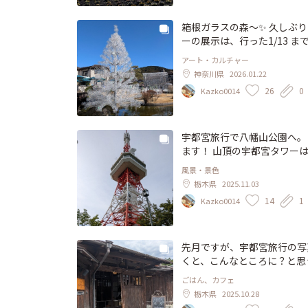
箱根ガラスの森〜✨ 久しぶ
ーの展示は、行った1/13 
アート・カルチャー
神奈川県
2026.01.22
26
0
Kazko0014
宇都宮旅行で八幡山公園へ。
ます！ 山頂の宇都宮タワー
リーまで見えるそうです。 (
風景・景色
り、仲良しの孔雀を見たり、
栃木県
2025.11.03
14
1
Kazko0014
先月ですが、宇都宮旅行の写真で
くと、こんなところに？と思
ットのセットをいただきまし
ごはん、カフェ
は焼き茄子のポタージュでし
栃木県
2025.10.28
ゃれで美味しい！ 機会があっ