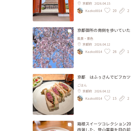
はあり)、タイミングが合え
京都府
2026.04.15
もまだまだ見頃でキレイでした
20
2
Kazko0014
京都御所の南側を歩いていたら
風景・景色
京都府
2026.04.12
26
1
Kazko0014
京都 はふぅさんでビフカツサ
ごはん
京都府
2026.04.12
15
2
Kazko0014
箱根スイーツコレクション20
改装した、登山電車を目の前