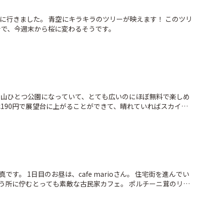
りに行きました。 青空にキラキラのツリーが映えます！ このツリ
までで、今週末から桜に変わるそうです。
 山ひとつ公園になっていて、とても広いのにほぼ無料で楽しめ
は190円で展望台に上がることができて、晴れていればスカイツ
行った日は曇りでそこまで見えませんでしたが) 吊橋を渡った
一日楽しめました！
す。 1日目のお昼は、cafe marioさん。 住宅街を進んでい
う所に佇むとっても素敵な古民家カフェ。 ポルチーニ茸のリゾ
た。 セットのサラダはキッシュも乗ってて前菜のよう。 スープ
た。 セットドリンクは無花果のティソーダ。 何から何までおし
たらぜひまた伺いたいです😍