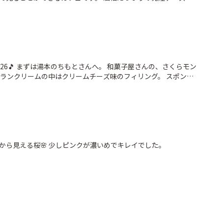
も身体に優しくて美味しかった！ 猫が多い地域とのことで、カ
 大平台温泉は初めて降りましたが、昭和レトロな香りがなんとも
り気に入りました😊
26🎵 まずは湯本のちもとさんへ。 和菓子屋さんの、さくらモン
ブランクリームの中はクリームチーズ味のフィリング。 スポンジ
透明感のある錦玉羹をふわりと被せた可愛らしいケーキでした🌸
お気に入りです😺
から見える桜🌸 少しピンクが濃いめでキレイでした。