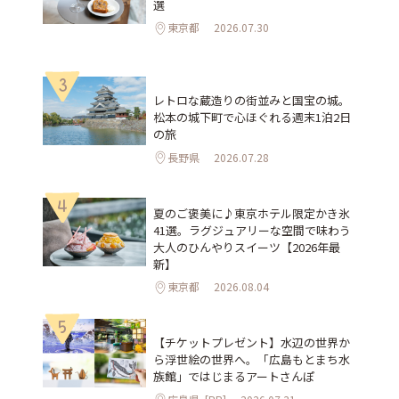
選
東京都
2026.07.30
3
レトロな蔵造りの街並みと国宝の城。
松本の城下町で心ほぐれる週末1泊2日
の旅
長野県
2026.07.28
4
夏のご褒美に♪東京ホテル限定かき氷
41選。ラグジュアリーな空間で味わう
大人のひんやりスイーツ【2026年最
新】
東京都
2026.08.04
5
【チケットプレゼント】水辺の世界か
ら浮世絵の世界へ。「広島もとまち水
族館」ではじまるアートさんぽ