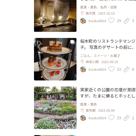
界中探してもなさそうな、イ
風景・景色、名所・旧跡
に驚きます。 入り口近くの
栃木県
2023.10.10
とマカロニのホットドックととちおとめ
29
3
Kazko0014
観光地以外初めてでしたが、
桜木町のリストランテマンジ
チ。 写真のデザートの前に
インも着きます。 甘いもの
ごはん、スイーツ・お菓子
美味しいので、お気に入りの
神奈川県
2023.09.19
32
6
Kazko0014
実家近くの公園の花壇が見頃
風景・景色
東京都
2023.05.04
33
2
Kazko0014