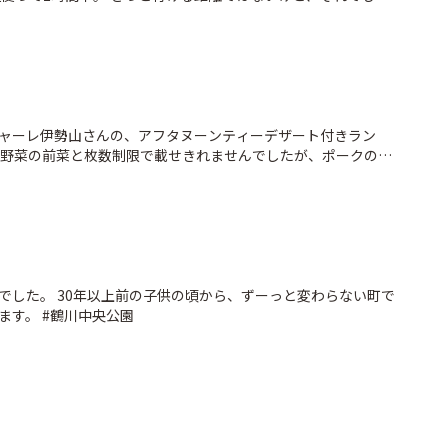
ンディ・ジョーンズのような世界観が同じ関東圏内にあること
カフェで、大谷石を切り出した山を眺めながら頂いた、チーズ
のサイダーも美味しかった😋 栃木県は日光や那須の
見どころが多くてとても楽しかったです😆
ャーレ伊勢山さんの、アフタヌーンティーデザート付きラン
、野菜の前菜と枚数制限で載せきれませんでしたが、ポークのメ
メインのアフタヌーンティーよりも食べやすく、何よりもとても
お店です。 芋栗かぼちゃのスイーツと聞いていったら、ハロウ
ィン仕立てになっていたのも嬉しかった😊 #リストランテマンジャーレ伊勢山
でした。 30年以上前の子供の頃から、ずーっと変わらない町で
すが、たまに帰るとホッとします。 #鶴川中央公園