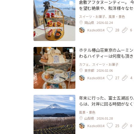
倉敷アフタヌーンティー。 
を望む絶景や、和洋様々なセ
した。 展望台付近の散策も
スイーツ・お菓子、風景・景色
ぜひまた行きたいです。
岡山県
2026.02.24
28
6
Kazko0014
ホテル椿山荘東京のムーミン
わるハイティーは何度も頂き
で参加できるシールラリーの
カフェ、スイーツ・お菓子
も、ムーミンのクッキーを始
東京都
2026.02.06
スイーツにワクワクします！
27
4
Kazko0014
ツでした。 また行きたいけ
年末に行った、富士五湖巡り
らは、対岸に回る時間がなく
んだろうなぁ。
風景・景色
山梨県
2026.01.28
25
0
Kazko0014