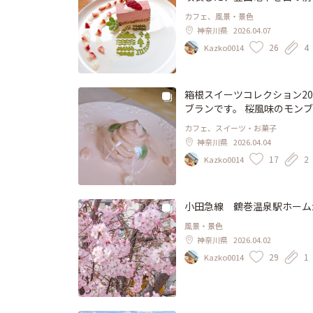
ーキも、寝かせ玄米のカレー
カフェ、風景・景色
レーのご飯も猫型でした🐱
神奈川県
2026.04.07
ホッとするエリアで、すっか
26
4
Kazko0014
箱根スイーツコレクション20
ブランです。 桜風味のモン
の代わりに浮島が土台に。 
カフェ、スイーツ・お菓子
明るいカフェも居心地良くて
神奈川県
2026.04.04
17
2
Kazko0014
小田急線 鶴巻温泉駅ホーム
風景・景色
神奈川県
2026.04.02
29
1
Kazko0014