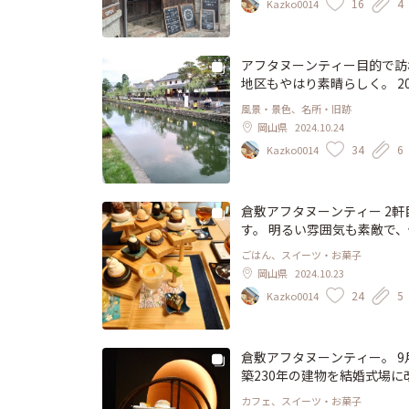
16
4
Kazko0014
アフタヌーンティー目的で訪
地区もやはり素晴らしく。 
建物を活用して楽しめる街に
風景・景色、名所・旧跡
きったところで振り返った眺
岡山県
2024.10.24
ます😜
34
6
Kazko0014
倉敷アフタヌーンティー 2
す。 明るい雰囲気も素敵で
や胡麻などの和の要素が入っ
ごはん、スイーツ・お菓子
わっているようですが、こち
岡山県
2024.10.23
24
5
Kazko0014
倉敷アフタヌーンティー。 
築230年の建物を結婚式場に
い店内にまずわくわく🎵 
カフェ、スイーツ・お菓子