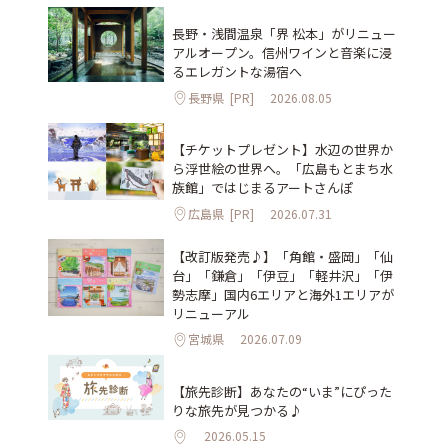
長野・浅間温泉「界 松本」がリニュー
アルオープン。信州ワインと音楽に浸
るエレガントな湯宿へ
長野県
[PR]
2026.08.05
【チケットプレゼント】水辺の世界か
ら浮世絵の世界へ。「広島もとまち水
族館」ではじまるアートさんぽ
広島県
[PR]
2026.07.31
【改訂版発売♪】「角館・盛岡」「仙
台」「鎌倉」「伊豆」「軽井沢」「伊
勢志摩」国内6エリアと海外1エリアが
リニューアル
宮城県
2026.07.09
【旅先診断】あなたの“いま”にぴった
りな旅先が見つかる♪
2026.05.15