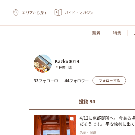
エリアから探す
ガイド・マガジン
新着
特集
Kazko0014
神奈川県
33
44
フォロー中
フォロワー
フォローする
投稿 94
4/12に京都御所へ。 今あ
だそうです。 平安絵巻に出
で感じることができました。
名所・旧跡